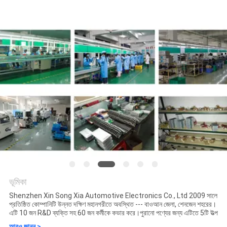
মান
নিয়ন্ত্রণ
যোগাযোগ
করুন
খবর
কেস
ভূমিকা
সাইট
Shenzhen Xin Song Xia Automotive Electronics Co., Ltd 2009 সালে
প্রতিষ্ঠিত কোম্পানিটি উন্নত দক্ষিণ মহানগরীতে অবস্থিত --- বাওআন জেলা, শেনজেন শহরের।
ম্যাপ
Shenzhen Xinsongxia
এটি 10 ​​জন R&D ব্যক্তি সহ 60 জন কর্মীকে কভার করে।পুরানো পণ্যের জন্য এটিতে 5টি উত্প
আরও জানুন >