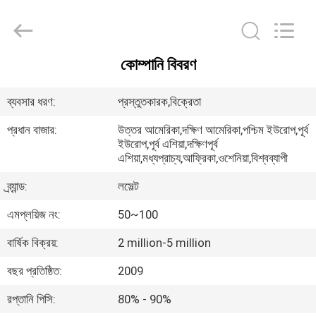
Shenzhen
Xinsongxia
Automobile
Electron
Co.,Ltd.
All
Rights
কোম্পানি বিবরণ
Reserved.
বাড়ি
ব্যবসার ধরণ:
প্রস্তুতকারক,বিক্রেতা
পণ্য
প্রধান বাজার:
উত্তর আমেরিকা,দক্ষিণ আমেরিকা,পশ্চিম ইউরোপ,পূর্ব
ইউরোপ,পূর্ব এশিয়া,দক্ষিণপূর্ব
এশিয়া,মধ্যপ্রাচ্য,আফ্রিকা,ওশেনিয়া,বিশ্বব্যাপী
ভিডিও
ব্র্যান্ড:
লসেল্ট
আমাদের
এমপ্লয়িজ নং:
50~100
সম্পর্কে
বার্ষিক বিক্রয়:
2 million-5 million
বছর প্রতিষ্ঠিত:
2009
কারখানা
রপ্তানি পিসি:
80% - 90%
ভ্রমণ