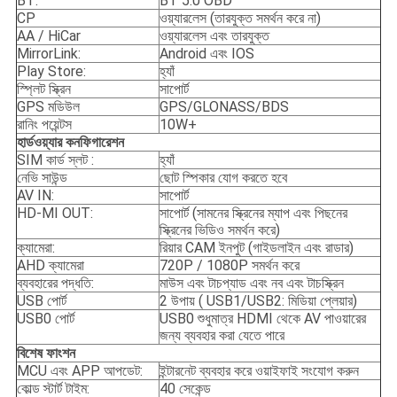
BT:
BT 5.0 OBD
CP
ওয়্যারলেস (তারযুক্ত সমর্থন করে না)
AA / HiCar
ওয়্যারলেস এবং তারযুক্ত
MirrorLink:
Android এবং IOS
Play Store:
হ্যাঁ
স্প্লিট স্ক্রিন
সাপোর্ট
GPS মডিউল
GPS/GLONASS/BDS
রানিং পয়েন্টস
10W+
হার্ডওয়্যার কনফিগারেশন
SIM কার্ড স্লট :
হ্যাঁ
নেভি সাউন্ড
ছোট স্পিকার যোগ করতে হবে
AV IN:
সাপোর্ট
HD-MI OUT:
সাপোর্ট (সামনের স্ক্রিনের ম্যাপ এবং পিছনের
স্ক্রিনের ভিডিও সমর্থন করে)
ক্যামেরা:
রিয়ার CAM ইনপুট (গাইডলাইন এবং রাডার)
AHD ক্যামেরা
720P / 1080P সমর্থন করে
ব্যবহারের পদ্ধতি:
মাউস এবং টাচপ্যাড এবং নব এবং টাচস্ক্রিন
USB পোর্ট
2 উপায় ( USB1/USB2: মিডিয়া প্লেয়ার)
USB0 পোর্ট
USB0 শুধুমাত্র HDMI থেকে AV পাওয়ারের
জন্য ব্যবহার করা যেতে পারে
বিশেষ ফাংশন
MCU এবং APP আপডেট:
ইন্টারনেট ব্যবহার করে ওয়াইফাই সংযোগ করুন
কোল্ড স্টার্ট টাইম:
40 সেকেন্ড