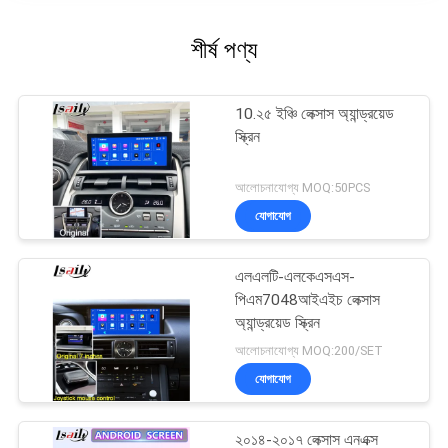
শীর্ষ পণ্য
10.২৫ ইঞ্চি লেক্সাস অ্যান্ড্রয়েড
স্ক্রিন
আলোচনাযোগ্য MOQ:50PCS
যোগাযোগ
এলএলটি-এলকেএসএস-
পিএম7048আইএইচ লেক্সাস
অ্যান্ড্রয়েড স্ক্রিন
আলোচনাযোগ্য MOQ:200/SET
যোগাযোগ
২০১৪-২০১৭ লেক্সাস এনএক্স