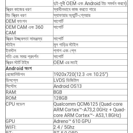
দুই-মুখী OEM এবং Android টাচ সমর্থন করবে)
স্ক্রিন কাজের ধরণ
স্বাধীনভাবে কাজ করতে পারে
টাচ স্ক্রিন ধরণ
স্যাফায়ার অ্যান্টি-গ্লেয়ার
OEM ফাংশন
সাপোর্ট
OEM CAM এবং 360
সাপোর্ট
CAM
স্ক্রিন উজ্জ্বলতা সামঞ্জস্য
সাপোর্ট
স্টাইল
মূল গাড়ির স্টাইল
ইনস্টল
প্লাগ এবং প্লে
গতি এবং সময় প্রদর্শন
সাপোর্ট
স্ক্রিন স্টার্ট টাইম
OEM এর মতই
Android অংশ
রেজোলিউশন
1920x720(12.3 এবং 10.25”)
ডিসপ্লে
LVDS ডিজিটাল
সিস্টেম:
Android OS13
RAM:
8GB
ROM:
128GB
CPU মডেল
Qualcomm QCM6125 (Quad-core
ARM Cortex™-A73,2.0GHz + Quad-
core ARM Cortex™- A53,1.8GHz)
GPU
Adreno™ 610 GPU
WIFI:
2.4 / 5Ghz