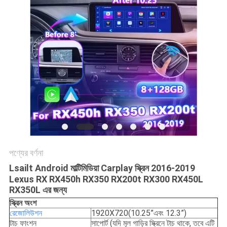
PRIVACY
POLICY
পণ্যের বর্ণনা
Lsailt Android মাল্টিমিডিয়া Carplay স্ক্রিন 2016-2019
Lexus RX RX450h RX350 RX200t RX300 RX450L
RX350L এর জন্য
স্ক্রিন অংশ
রেজোলিউশন
1920X720(10.25”এবং 12.3”)
টাচ ফাংশন
সাপোর্ট (যদি মূল গাড়ির স্ক্রিনে টাচ থাকে, তবে এটি