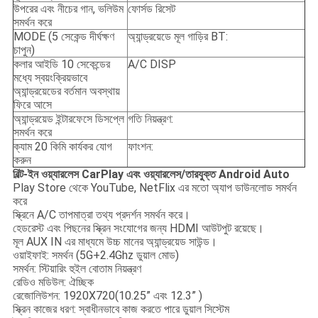
উপরের এবং নীচের গান, ভলিউম
ফোর্সড রিসেট
সমর্থন করে
MODE (5 সেকেন্ড দীর্ঘক্ষণ
অ্যান্ড্রয়েডে মূল গাড়ির BT:
চাপুন)
কলার আইডি 10 সেকেন্ডের
A/C DISP
মধ্যে স্বয়ংক্রিয়ভাবে
অ্যান্ড্রয়েডের বর্তমান অবস্থায়
ফিরে আসে
অ্যান্ড্রয়েড ইন্টারফেসে ডিসপ্লে
গতি নিয়ন্ত্রণ:
সমর্থন করে
ক্যাম 20 কিমি কার্যকর যোগ
ফাংশন:
করুন
বিল্ট-ইন ওয়্যারলেস CarPlay এবং ওয়্যারলেস/তারযুক্ত Android Auto
Play Store থেকে YouTube, NetFlix এর মতো অ্যাপ ডাউনলোড সমর্থন
করে
স্ক্রিনে A/C তাপমাত্রা তথ্য প্রদর্শন সমর্থন করে।
হেডরেস্ট এবং পিছনের স্ক্রিন সংযোগের জন্য HDMI আউটপুট রয়েছে।
মূল AUX IN এর মাধ্যমে উচ্চ মানের অ্যান্ড্রয়েড সাউন্ড।
ওয়াইফাই: সমর্থন (5G+2.4Ghz ডুয়াল মোড)
সমর্থন: স্টিয়ারিং হুইল বোতাম নিয়ন্ত্রণ
রেডিও মডিউল: ঐচ্ছিক
রেজোলিউশন: 1920X720(10.25” এবং 12.3” )
স্ক্রিন কাজের ধরণ: স্বাধীনভাবে কাজ করতে পারে ডুয়াল সিস্টেম