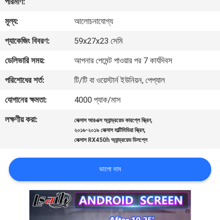
পরিমাণ:
মূল্য:
আলোচনাযোগ্য
মান
নিয়ন্ত্রণ
প্যাকেজিং বিবরণ:
59x27x23 সেমি
ডেলিভারি সময়:
আপনার পেমেন্ট পাওয়ার পর 7 কার্যদিবস
যোগাযোগ
পরিশোধের শর্ত:
টি/টি বা ওয়েস্টার্ন ইউনিয়ন, পেপ্যাল
করুন
যোগানের ক্ষমতা:
4000 প্যাক/মাস
লক্ষণীয় করা:
,
খবর
লেক্সাস আরএক্স অ্যান্ড্রয়েড কারপ্লে স্ক্রিন
,
২০১৬-২০১৯ লেক্সাস মাল্টিমিডিয়া স্ক্রিন
লেক্সাস RX450h অ্যান্ড্রয়েড ডিসপ্লে
কেস
ভালো দাম
সাইট
ম্যাপ