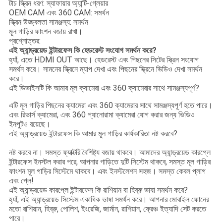
টাচ স্ক্রিন ধরণ: স্যাফায়ার অ্যান্টি-গ্লেয়ার
OEM CAM এবং 360 CAM: সমর্থন
স্ক্রিন উজ্জ্বলতা সামঞ্জস্য: সমর্থন
মূল গাড়ির ফাংশন বজায় রাখা।
প্রশ্নোত্তর:
এই অ্যান্ড্রয়েড ইন্টারফেস কি হেডরেস্ট সংযোগ সমর্থন করে?
হ্যাঁ, এতে HDMI OUT আছে। হেডরেস্ট এবং পিছনের সিটের স্ক্রিন সংযোগ
সমর্থন করে। সামনের স্ক্রিনে ম্যাপ দেখা এবং পিছনের স্ক্রিনে ভিডিও দেখা সমর্থন
করে।
এই ডিভাইসটি কি আমার মূল ক্যামেরা এবং 360 ক্যামেরার সাথে সামঞ্জস্যপূর্ণ?
এটি মূল গাড়ির পিছনের ক্যামেরা এবং 360 ক্যামেরার সাথে সামঞ্জস্যপূর্ণ হতে পারে।
এবং রিভার্স ক্যামেরা, এবং 360 প্যানোরামা ক্যামেরা যোগ করার জন্য ভিডিও
ইনপুটও রয়েছে।
এই অ্যান্ড্রয়েড ইন্টারফেস কি আমার মূল গাড়ির কার্যকারিতা নষ্ট করবে?
নষ্ট করবে না। সমস্ত ফ্যাক্টরি বৈশিষ্ট্য বজায় থাকবে। আমাদের অ্যান্ড্রয়েড কারপ্লে
ইন্টারফেস ইনস্টল করার পরে, আপনার গাড়িতে দুটি সিস্টেম থাকবে, সমস্ত মূল গাড়ির
ফাংশন মূল গাড়ির সিস্টেমে থাকবে। এবং ইনস্টলেশন সহজ। সমস্ত কেবল প্লাগ
এবং প্লে!
এই অ্যান্ড্রয়েড কারপ্লে ইন্টারফেস কি রাশিয়ান বা হিব্রু ভাষা সমর্থন করে?
হ্যাঁ, এই অ্যান্ড্রয়েড সিস্টেম একাধিক ভাষা সমর্থন করে। আপনার মোবাইল ফোনের
মতো রাশিয়ান, হিব্রু, পোলিশ, ইংরেজি, জার্মান, রাশিয়ান, ফ্রেঞ্চ ইত্যাদি সেট করতে
পারে।