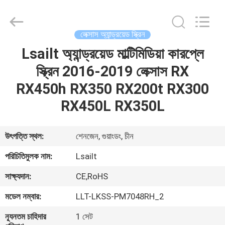
Shenzhen
Xinsongxia
Automobile
Electron
Co.,Ltd.
লেক্সাস অ্যান্ড্রয়েড স্ক্রিন
All
Rights
Reserved.
Lsailt অ্যান্ড্রয়েড মাল্টিমিডিয়া কারপ্লে
বাড়ি
স্ক্রিন 2016-2019 লেক্সাস RX
পণ্য
RX450h RX350 RX200t RX300
RX450L RX350L
ভিডিও
উৎপত্তি স্থল:
শেনজেন, গুয়াংডং, চীন
আমাদের
পরিচিতিমুলক নাম:
Lsailt
সম্পর্কে
সাক্ষ্যদান:
CE,RoHS
মডেল নম্বার:
LLT-LKSS-PM7048RH_2
কারখানা
ভ্রমণ
ন্যূনতম চাহিদার
1 সেট