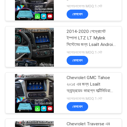
আলোচনাযোগ্য MOQ:1 সেট
PRIVACY
যোগাযোগ
POLICY
52
2014-2020 শেভ্রোলেট
নিসান মাল্টিমিডিয়া ইন্টারফেস
ইম্পালা LTZ LT Mylink
সিস্টেমের জন্য Lsailt Android
Carplay মাল্টিমিডিয়া ইন্টারফেস
আলোচনাযোগ্য MOQ:1 সেট
যোগাযোগ
Chevrolet GMC Tahoe
32
২০১৫ এর জন্য Lsailt
অ্যান্ড্রয়েড কারপ্লে মাল্টিমিডিয়া
লেক্সাস অ্যান্ড্রয়েড স্ক্রিন
ইন্টারফেস
আলোচনাযোগ্য MOQ:1 সেট
যোগাযোগ
Chevrolet Traverse এর