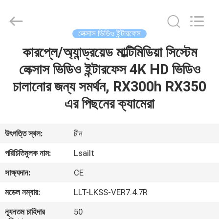
Shenzhen
Xinsongxia
Automobile
Electron
Co.,Ltd.
লেক্সাস ভিডিও ইন্টারফেস
All
Rights
Reserved.
কারপ্লে/অ্যান্ড্রয়েড মাল্টিমিডিয়া সিস্টেম
বাড়ি
লেক্সাস ভিডিও ইন্টারফেস 4K HD ভিডিও
পণ্য
চালানোর জন্য সমর্থন, RX300h RX350
এর পিছনের ক্যামেরা
ভিডিও
উৎপত্তি স্থল:
চীন
আমাদের
পরিচিতিমুলক নাম:
Lsailt
সম্পর্কে
সাক্ষ্যদান:
CE
মডেল নম্বার:
LLT-LKSS-VER7.4.7R
কারখানা
ভ্রমণ
ন্যূনতম চাহিদার
50