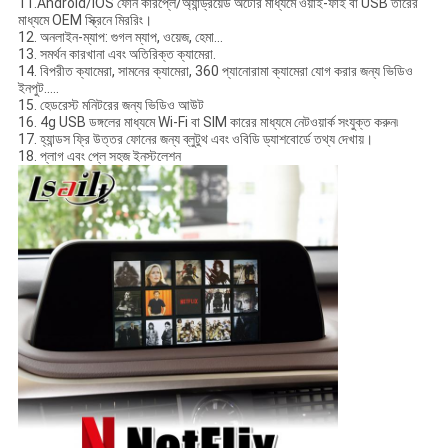
11.Android/IOS ফোন কারপ্লে/অ্যান্ড্রয়েড অটোর মাধ্যমে ওয়াই-ফাই বা USB তারের
মাধ্যমে OEM স্ক্রিনে মিররিং।
12. অনলাইন-ম্যাপ: গুগল ম্যাপ, ওয়েজ, হেমা...
13. সমর্থন কারখানা এবং অতিরিক্ত ক্যামেরা.
14. বিপরীত ক্যামেরা, সামনের ক্যামেরা, 360 প্যানোরামা ক্যামেরা যোগ করার জন্য ভিডিও
ইনপুট.....
15. হেডরেস্ট মনিটরের জন্য ভিডিও আউট
16. 4g USB ডঙ্গলের মাধ্যমে Wi-Fi বা SIM কারের মাধ্যমে নেটওয়ার্ক সংযুক্ত করুন৷
17. হ্যান্ডস ফ্রি উত্তর ফোনের জন্য ব্লুটুথ এবং ওবিডি ড্যাশবোর্ডে তথ্য দেখায়।
18. প্লাগ এবং প্লে সহজ ইনস্টলেশন