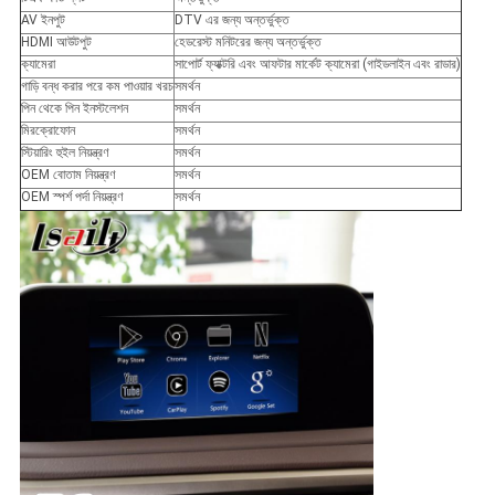
AV ইনপুট
DTV এর জন্য অন্তর্ভুক্ত
HDMI আউটপুট
হেডরেস্ট মনিটরের জন্য অন্তর্ভুক্ত
ক্যামেরা
সাপোর্ট ফ্যাক্টরি এবং আফটার মার্কেট ক্যামেরা (গাইডলাইন এবং রাডার)
গাড়ি বন্ধ করার পরে কম পাওয়ার খরচ
সমর্থন
পিন থেকে পিন ইনস্টলেশন
সমর্থন
মিরক্রোফোন
সমর্থন
স্টিয়ারিং হুইল নিয়ন্ত্রণ
সমর্থন
OEM বোতাম নিয়ন্ত্রণ
সমর্থন
OEM স্পর্শ পর্দা নিয়ন্ত্রণ
সমর্থন