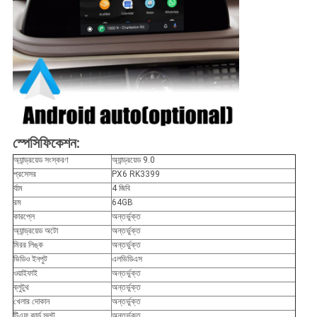
স্পেসিফিকেশন:
অ্যান্ড্রয়েড সংস্করণ
অ্যান্ড্রয়েড 9.0
প্রসেসর
PX6 RK3399
র্যাম
4 জিবি
রম
64GB
কারপ্লে
অন্তর্ভুক্ত
অ্যান্ড্রয়েড অটো
অন্তর্ভুক্ত
মিরর লিঙ্ক
অন্তর্ভুক্ত
ভিডিও ইনপুট
এলভিডিএস
ওয়াইফাই
অন্তর্ভুক্ত
ব্লুটুথ
অন্তর্ভুক্ত
খেলার দোকান
অন্তর্ভুক্ত
টিএফ কার্ড স্লট
অন্তর্ভুক্ত