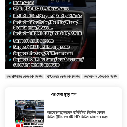
কার মাল্টিমিডিয়া নেভিগেশন সিস্টেম
মাল্টিমেডকার নেভিগেশন সিস্টেম
কার জিপিএস নেভিগেশন সিস্টেম
এর সেরা মূল্য পান
কারপ্লে/অ্যান্ড্রয়েড মাল্টিমিডিয়া সিস্টেম লেক্সাস
ভিডিও ইন্টারফেস 4K HD ভিডিও চালানোর জন্য
সমর্থন, RX300h RX350 এর পিছনের ক্যামেরা