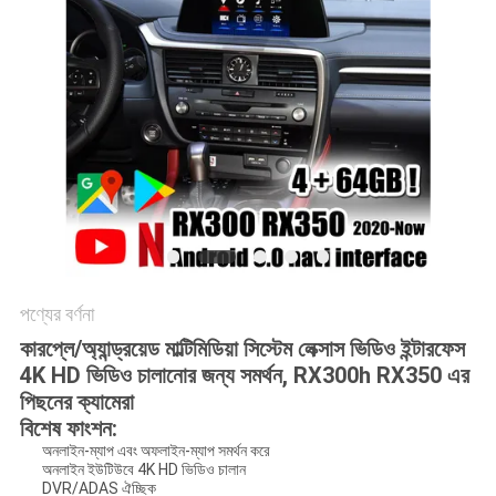
PRIVACY
POLICY
পণ্যের বর্ণনা
কারপ্লে/অ্যান্ড্রয়েড মাল্টিমিডিয়া সিস্টেম লেক্সাস ভিডিও ইন্টারফেস
4K HD ভিডিও চালানোর জন্য সমর্থন, RX300h RX350 এর
পিছনের ক্যামেরা
বিশেষ ফাংশন:
অনলাইন-ম্যাপ এবং অফলাইন-ম্যাপ সমর্থন করে
অনলাইন ইউটিউবে 4K HD ভিডিও চালান
DVR/ADAS ঐচ্ছিক