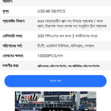
পরিমাণ:
মূল্য:
USD48-58/PCS
মান
নিয়ন্ত্রণ
প্যাকেজিং বিবরণ:
রঙের অভ্যন্তরীণ বাক্স সহ উপহার প্যাকেজ / বাবল
ব্যাগ, নিরপেক্ষ শক্ত কাগজ সহ সংকুচিত শিল্প প্যাকেজ
ডেলিভারি সময়:
500 পিসিএসের কম জন্য 3 কার্যদিবসের মধ্যে
যোগাযোগ
করুন
পরিশোধের শর্ত:
টি/টি, ওয়েস্টার্ন ইউনিয়ন, মানিগ্রাম, পেপ্যাল
যোগানের ক্ষমতা:
10000PCS/মাস
খবর
লক্ষণীয় করা:
,
মাল্টিমেডকার নেভিগেশন সিস্টেম
কার মাল্টিমিডিয়া নেভিগেশন সিস্টেম
কেস
ভালো দাম
সাইট
ম্যাপ