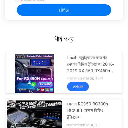
চালিয়ে
শীর্ষ পণ্য
Lsailt অ্যান্ড্রয়েড কারপ্লে
লেক্সাস ভিডিও ইন্টারফেস 2016-
2019 RX 350 RX450h
RX200t RX350L RX450L
আলোচনাযোগ্য MOQ:1 সেট
RX300 RX350
যোগাযোগ
লেক্সাস RC350 RC300h
RC200t লেক্সাস ভিডিও
ইন্টারফেস
আলোচনাযোগ্য MOQ:10