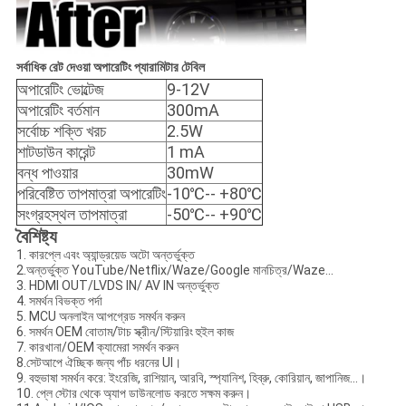
সর্বাধিক রেট দেওয়া অপারেটিং প্যারামিটার টেবিল
অপারেটিং ভোল্টেজ
9-12V
অপারেটিং বর্তমান
300mA
সর্বোচ্চ শক্তি খরচ
2.5W
শাটডাউন কারেন্ট
1 mA
বন্ধ পাওয়ার
30mW
পরিবেষ্টিত তাপমাত্রা অপারেটিং
-10℃-- +80℃
সংগ্রহস্থল তাপমাত্রা
-50℃-- +90℃
বৈশিষ্ট্য
1. কারপ্লে এবং অ্যান্ড্রয়েড অটো অন্তর্ভুক্ত
2.অন্তর্ভুক্ত YouTube/Netflix/Waze/Google মানচিত্র/Waze...
3. HDMI OUT/LVDS IN/ AV IN অন্তর্ভুক্ত
4. সমর্থন বিভক্ত পর্দা
5. MCU অনলাইন আপগ্রেড সমর্থন করুন
6. সমর্থন OEM বোতাম/টাচ স্ক্রীন/স্টিয়ারিং হুইল কাজ
7. কারখানা/OEM ক্যামেরা সমর্থন করুন
8.সেটআপে ঐচ্ছিক জন্য পাঁচ ধরনের UI।
9. বহুভাষা সমর্থন করে: ইংরেজি, রাশিয়ান, আরবি, স্প্যানিশ, হিব্রু, কোরিয়ান, জাপানিজ...।
10. প্লে স্টোর থেকে অ্যাপ ডাউনলোড করতে সক্ষম করুন।