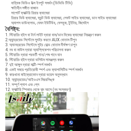
বাহ্যিক ভিডিও উত্স ইনপুট সমর্থন (ডিভিডি টিভি)
ক্ষতিহীন সঙ্গীত বাজান
সাপোর্ট ফ্যাক্টরি রিয়ার ক্যামেরা
রিয়ার ভিউ ক্যামেরা, ফ্রন্ট ভিউ ক্যামেরা, লেফট সাইড ক্যামেরা, ডান সাইড ক্যামেরা
অ্যাপস ডাউনলোড, যেমন ইউটিউব, ফেসবুক, টুইটার, জিমেইল
বৈশিষ্ট্য:
1. স্টিয়ারিং হুইল বা টার্ন লাইট দ্বারা বাম/ডান দিকের ক্যামেরা নিয়ন্ত্রণ করুন
2.অ্যান্ড্রয়েড সিস্টেমে স্যুইচ করতে AUX বোতাম টিপুন
3. অ্যানড্রয়েড সিস্টেমে সুইচ হোল্ড বোতাম দীর্ঘক্ষণ চাপুন
4. নব বা মাউস দ্বারা অ্যাপ্লিকেশন পরিচালনা করুন
5. স্টিয়ারিং দ্বারা পরবর্তী গান/শেষ গানে যান
6. স্টিয়ারিং হুইল দ্বারা ভলিউম সামঞ্জস্য করুন
7. দুই আঙ্গুল দ্বারা মাল্টি-স্পর্শ সমর্থন
8. একই সময়ে প্রতিরোধী স্পর্শ এবং ক্যাপাসিটিভ স্পর্শ সমর্থন
9. কারখানা মাইক্রোফোন দ্বারা ভয়েস অনুসন্ধান
10. অ্যান্ড্রয়েড/আইওএস মিররলিঙ্ক
11. সম্পূর্ণ প্লাগ এবং প্লে
12. ফ্যাক্টরি স্পিকার থেকে শব্দ আসে (নব সংস্করণ)