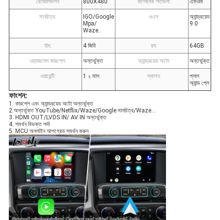
রেজোলিউশন:
800X480
বাণিজ্যক শর্তাবলী:
এফওবি
মানচিত্র:
IGO/Google
ওএস:
অ্যান্ড্রয়েড
Mpa/
9.0
Waze..
র্যাম:
4 জিবি
রম:
64GB
ওয়্যারলেস কারপ্লে:
অন্তর্ভুক্ত
অ্যান্ড্রয়েড অটো:
অন্তর্ভুক্ত
ওয়ারেন্টি:
1 ২ মাস
স্থাপন:
প্লাগ
অ্যান্ড প্লে
ফাংশন:
1. কারপ্লে এবং অ্যান্ড্রয়েড অটো অন্তর্ভুক্ত
2.অন্তর্ভুক্ত YouTube/Netflix/Waze/Google মানচিত্র/Waze...
3. HDMI OUT/LVDS IN/ AV IN অন্তর্ভুক্ত
4. সমর্থন বিভক্ত পর্দা
5. MCU অনলাইন আপগ্রেড সমর্থন করুন