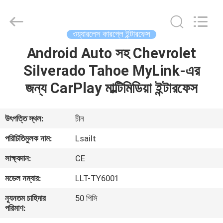
Shenzhen
Xinsongxia
Automobile
Electron
Co.,Ltd.
ওয়্যারলেস কারপ্লে ইন্টারফেস
All
Rights
Reserved.
Android Auto সহ Chevrolet
বাড়ি
Silverado Tahoe MyLink-এর
পণ্য
জন্য CarPlay মাল্টিমিডিয়া ইন্টারফেস
ভিডিও
উৎপত্তি স্থল:
চীন
পরিচিতিমুলক নাম:
Lsailt
আমাদের
সাক্ষ্যদান:
CE
সম্পর্কে
মডেল নম্বার:
LLT-TY6001
কারখানা
ন্যূনতম চাহিদার
50 পিসি
পরিমাণ:
ভ্রমণ