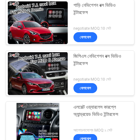
গাড়ি নেভিগেশন বক্স ভিডিও
ইন্টারফেস
negotiate MOQ:10 সেট
যোগাযোগ
জিপিএস নেভিগেশন বক্স ভিডিও
ইন্টারফেস
negotiate MOQ:10 সেট
যোগাযোগ
এলসেল্ট ওয়্যারলেস কারপ্লে
অ্যান্ড্রয়েড ভিডিও ইন্টারফেস
আলোচনাযোগ্য MOQ:২ সেট
যোগাযোগ