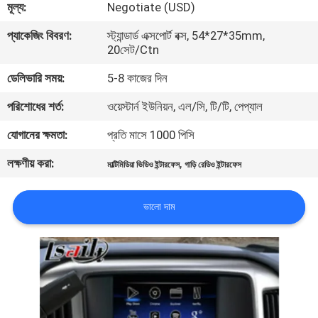
মূল্য:
Negotiate (USD)
মান
প্যাকেজিং বিবরণ:
স্ট্যান্ডার্ড এক্সপোর্ট বক্স, 54*27*35mm,
20সেট/Ctn
নিয়ন্ত্রণ
ডেলিভারি সময়:
5-8 কাজের দিন
যোগাযোগ
পরিশোধের শর্ত:
ওয়েস্টার্ন ইউনিয়ন, এল/সি, টি/টি, পেপ্যাল
করুন
যোগানের ক্ষমতা:
প্রতি মাসে 1000 পিসি
লক্ষণীয় করা:
,
মাল্টিমিডিয়া ভিডিও ইন্টারফেস
গাড়ি রেডিও ইন্টারফেস
খবর
ভালো দাম
কেস
সাইট
ম্যাপ