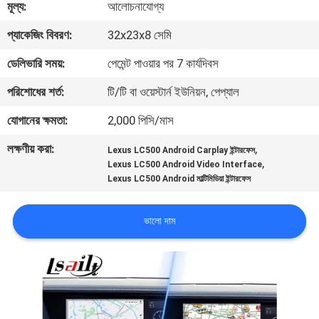
মূল্য:
আলোচনাযোগ্য
মান
প্যাকেজিং বিবরণ:
32x23x8 সেমি
নিয়ন্ত্রণ
ডেলিভারি সময়:
পেমেন্ট পাওয়ার পর 7 কার্যদিবস
পরিশোধের শর্ত:
টি/টি বা ওয়েস্টার্ন ইউনিয়ন, পেপ্যাল
যোগাযোগ
যোগানের ক্ষমতা:
2,000 পিসি/মাস
করুন
লক্ষণীয় করা:
,
Lexus LC500 Android Carplay ইন্টারফেস
,
Lexus LC500 Android Video Interface
খবর
Lexus LC500 Android মাল্টিমিডিয়া ইন্টারফেস
কেস
ভালো দাম
সাইট
ম্যাপ