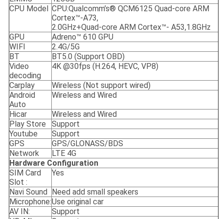
CPU Model
CPU:Qualcomm’s® QCM6125 Quad-core ARM
Cortex™-A73,
2.0GHz+Quad-core ARM Cortex™- A53,1.8GHz
GPU
Adreno™ 610 GPU
WIFI
2.4G/5G
BT
BT5.0 (Support OBD)
Video
4K @30fps (H.264, HEVC, VP8)
decoding
Carplay
Wireless (Not support wired)
Android
Wireless and Wired
Auto
Hicar
Wireless and Wired
Play Store
Support
Youtube
Support
GPS
GPS/GLONASS/BDS
Network
LTE 4G
Hardware Configuration
SIM Card
Yes
Slot :
Navi Sound
Need add small speakers
Microphone:
Use original car
AV IN:
Support