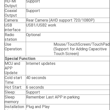
HD-MI
Support
Output:
Coaxial
Support
Output
Camera:
Rear Camera (AHD support 720/1080P)
USB
USB1/USB2 work
interface
Radio
Optional
station
Use
Mouse/TouchScreen/TouchPad
Operation:
(Support for Adding Capacitive
Touch Screen)
Special Function
MCU and
Internet updates
APP
Update:
Cold start
40 seconds
Time:
Hot Start:
6 seconds
Sleep:
Support
Sleep
Remember Last APP in parking
memory
Installation
Plug and Play