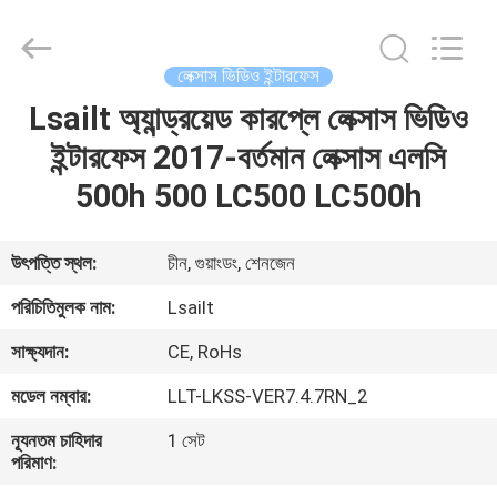
Shenzhen
Xinsongxia
Automobile
Electron
Co.,Ltd.
লেক্সাস ভিডিও ইন্টারফেস
All
Rights
Reserved.
Lsailt অ্যান্ড্রয়েড কারপ্লে লেক্সাস ভিডিও
বাড়ি
ইন্টারফেস 2017-বর্তমান লেক্সাস এলসি
পণ্য
500h 500 LC500 LC500h
ভিডিও
উৎপত্তি স্থল:
চীন, গুয়াংডং, শেনজেন
পরিচিতিমুলক নাম:
Lsailt
আমাদের
সাক্ষ্যদান:
CE, RoHs
সম্পর্কে
মডেল নম্বার:
LLT-LKSS-VER7.4.7RN_2
কারখানা
ন্যূনতম চাহিদার
1 সেট
পরিমাণ:
ভ্রমণ