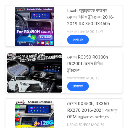
Lsailt অ্যান্ড্রয়েড কারপ্লে
লেক্সাস ভিডিও ইন্টারফেস 2016-
2019 RX 350 RX450h
RX200t RX350L RX450L
আলোচনাযোগ্য MOQ:1 সেট
RX300 RX350
যোগাযোগ
লেক্সাস RC350 RC300h
RC200t লেক্সাস ভিডিও
ইন্টারফেস
আলোচনাযোগ্য MOQ:10
যোগাযোগ
লেক্সাস RX450h, RX350
RX270 2016-2021 এর জন্য
OEM অ্যান্ড্রয়েড আপগ্রেড
মডিউল ওয়্যারলেস কারপ্লে,
USD40-50/PCS MOQ:50