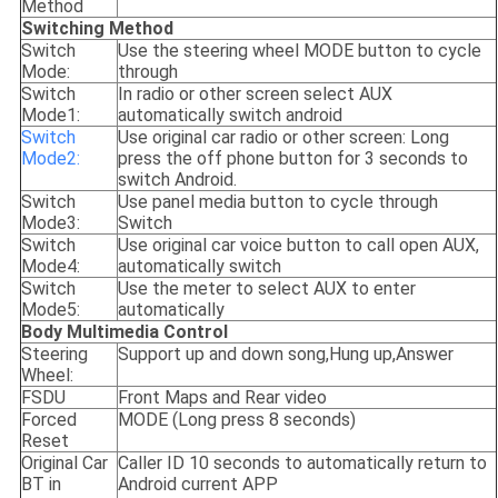
Method
Switching Method
Switch
Use the steering wheel MODE button to cycle
Mode:
through
Switch
In radio or other screen select AUX
Mode1:
automatically switch android
Switch
Use original car radio or other screen: Long
Mode2:
press the off phone button for 3 seconds to
switch Android.
Switch
Use panel media button to cycle through
Mode3:
Switch
Switch
Use original car voice button to call open AUX,
Mode4:
automatically switch
Switch
Use the meter to select AUX to enter
Mode5:
automatically
Body Multimedia Control
Steering
Support up and down song,Hung up,Answer
Wheel:
FSDU
Front Maps and Rear video
Forced
MODE (Long press 8 seconds)
Reset
Original Car
Caller ID 10 seconds to automatically return to
BT in
Android current APP