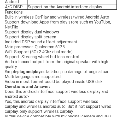
Android:
A/C DISP
Support on the Android interface display
Functions:
Built-in wireless CarPlay and wireless/wired Android Auto
Support download Apps from play store such as YouTube,
NetFlix
Support display dual windows
Support display split screen
Included DSP sound effect adjustment.
Main processor: Qualcomm 6125
WiFi: Support (5G+2.4Ghz dual mode)
Support: Steering wheel buttons control
Android sound output from the original speaker with high
quality.
Simple
plug
and
play
installation, no damage of original car.
Multi languages are supported
Video in most format could be played inside USB disk
Questions and Answer:
Does this android interface support wireless carplay and
android auto?
Yes, this android carplay interface support wireless
carplay and wireless android auto. But it not support wired
carplay, only support wireless carplay.
Is this device compatible with my original camera and 360