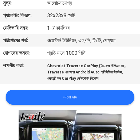
মূল্য:
আলোচনাযোগ্য
মান
প্যাকেজিং বিবরণ:
32x23x8 সেমি
নিয়ন্ত্রণ
ডেলিভারি সময়:
1-7 কার্যদিবস
পরিশোধের শর্ত:
ওয়েস্টার্ন ইউনিয়ন, এল/সি, টি/টি, পেপ্যাল
যোগাযোগ
যোগানের ক্ষমতা:
প্রতি মাসে 1000 পিসি
করুন
লক্ষণীয় করা:
,
Chevrolet Traverse CarPlay ইন্টারফেস জিপিএস সহ
,
Traverse এর জন্য Android Auto মাল্টিমিডিয়া সিস্টেম
খবর
ওয়ারেন্টি সহ CarPlay নেভিগেশন সিস্টেম
কেস
ভালো দাম
SITEMAP
PRIVACY