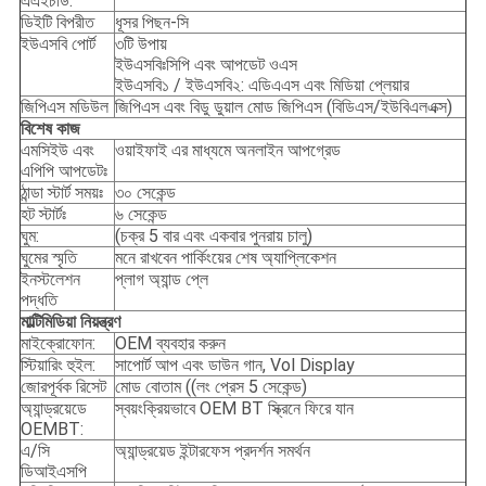
এএইচডি:
ডিইটি বিপরীত
ধূসর পিছন-সি
ইউএসবি পোর্ট
৩টি উপায়
ইউএসবিঃসিপি এবং আপডেট ওএস
ইউএসবি১ / ইউএসবি২: এডিএএস এবং মিডিয়া প্লেয়ার
জিপিএস মডিউল
জিপিএস এবং বিডু ডুয়াল মোড জিপিএস (বিডিএস/ইউবিএলএক্স)
বিশেষ কাজ
এমসিইউ এবং
ওয়াইফাই এর মাধ্যমে অনলাইন আপগ্রেড
এপিপি আপডেটঃ
ঠান্ডা স্টার্ট সময়ঃ
৩০ সেকেন্ড
হট স্টার্টঃ
৬ সেকেন্ড
ঘুম:
(চক্র 5 বার এবং একবার পুনরায় চালু)
ঘুমের স্মৃতি
মনে রাখবেন পার্কিংয়ের শেষ অ্যাপ্লিকেশন
ইনস্টলেশন
প্লাগ অ্যান্ড প্লে
পদ্ধতি
মাল্টিমিডিয়া নিয়ন্ত্রণ
মাইক্রোফোন:
OEM ব্যবহার করুন
স্টিয়ারিং হুইল:
সাপোর্ট আপ এবং ডাউন গান, Vol Display
জোরপূর্বক রিসেট
মোড বোতাম ((লং প্রেস 5 সেকেন্ড)
অ্যান্ড্রয়েডে
স্বয়ংক্রিয়ভাবে OEM BT স্ক্রিনে ফিরে যান
OEMBT:
এ/সি
অ্যান্ড্রয়েড ইন্টারফেস প্রদর্শন সমর্থন
ডিআইএসপি