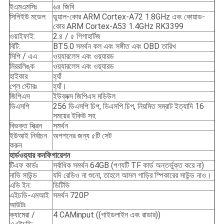
ইএমএমসিঃ
৬৪ জিবি
সিপিইউ মডেল
ডুয়াল-কোর ARM Cortex-A72 1.8GHz এবং কোয়াড-
কোর ARM Cortex-A53 1.4GHz RK3399
ওয়াইফাই:
2.৪ / ৫ গিগাহার্টজ
বিটি:
BT5.0 সমর্থন কল এবং সঙ্গীত এবং OBD তারিখ
সিপি / এএ
ওয়্যারলেস এবং ওয়্যারড
মিররলিঙ্ক
ওয়্যারলেস এবং ওয়্যারড
হাইকার
হ্যাঁ
প্লে স্টোরঃ
হ্যাঁ।
জিপিএস
ইউব্লক্স জিপিএস মডিউল
ডিএসপি
256 ডিএসপি চিপ, ডিএসপি চিপ, নিয়মিত সম্রাট ইত্যাদি 16
সময়ের ইকিউ সহ
বিভক্ত স্ক্রিন
সমর্থন
ইউআই নির্বাচন
অপশনের জন্য ৫টি সেট
করুন
হার্ডওয়্যার কনফিগারেশন
টিএফ কার্ডঃ
সর্বাধিক সমর্থন 64GB (পণ্যটি TF কার্ড অন্তর্ভুক্ত করে না)
নাভি সাউন্ড
যদি রেডিও না শুনো, তাহলে আসল গাড়ির স্পিকারের সাউন্ড নাও।
এভি ইন:
ডিটিভি
এইচডি-এমআই
সমর্থন 720P
আউটঃ
ক্যামেরা /
4 CAMinput ((গাইডলাইন এবং রাডার))