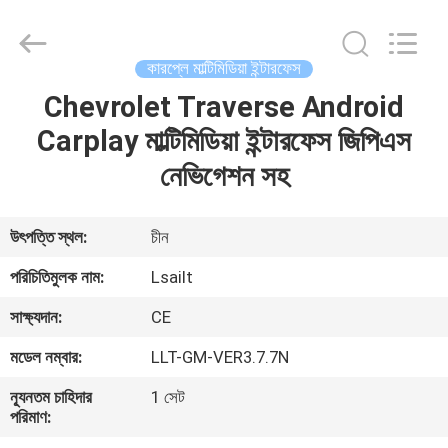
Shenzhen
Xinsongxia
Automobile
Electron
Co.,Ltd.
কারপ্লে মাল্টিমিডিয়া ইন্টারফেস
All
Rights
Reserved.
Chevrolet Traverse Android
বাড়ি
Carplay মাল্টিমিডিয়া ইন্টারফেস জিপিএস
পণ্য
নেভিগেশন সহ
ভিডিও
উৎপত্তি স্থল:
চীন
পরিচিতিমুলক নাম:
Lsailt
আমাদের
সাক্ষ্যদান:
CE
সম্পর্কে
মডেল নম্বার:
LLT-GM-VER3.7.7N
কারখানা
ন্যূনতম চাহিদার
1 সেট
পরিমাণ:
ভ্রমণ