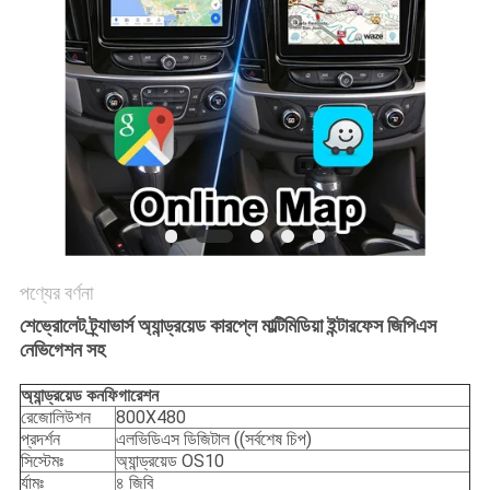
POLICY
পণ্যের বর্ণনা
শেভ্রোলেট ট্র্যাভার্স অ্যান্ড্রয়েড কারপ্লে মাল্টিমিডিয়া ইন্টারফেস জিপিএস
নেভিগেশন সহ
অ্যান্ড্রয়েড
কনফিগারেশন
রেজোলিউশন
800X480
প্রদর্শন
এলভিডিএস ডিজিটাল ((সর্বশেষ চিপ)
সিস্টেমঃ
অ্যান্ড্রয়েড OS10
র্যামঃ
৪ জিবি