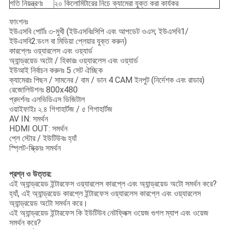
গতি নিয়ন্ত্রণঃ
২০ কিলোমিটারের নিচে ক্যামেরা যুক্ত করা কার্যকর
ফাংশনঃ
ইউএসবি পোর্টঃ ৩-মুখী (ইউএসবিঃসিপি এবং আপডেট ওএস; ইউএসবি1/
ইউএসবি2:ডংল বা মিডিয়া প্লেয়ার যুক্ত করুন)
কারপ্লেঃ ওয়্যারলেস এবং ওয়্যার্ড
অ্যান্ড্রয়েড অটো / হিকারঃ ওয়্যারলেস এবং ওয়্যার্ড
ইউআই নির্বাচন করুনঃ 5 সেট ঐচ্ছিক
ক্যামেরাঃ পিছন / সামনের / বাম / ডান 4 CAM ইনপুট (নির্দেশক এবং রাডার)
রেজোলিউশনঃ 800x480
প্রদর্শনঃ এলভিডিএস ডিজিটাল
ওয়াইফাইঃ ২.৪ গিগাহার্টজ / ৫ গিগাহার্টজ
AV IN: সমর্থন
HDMI OUT: সমর্থন
প্লে স্টোর / ইউটিউবঃ হ্যাঁ
স্প্লিট-স্ক্রিনঃ সমর্থন
প্রশ্ন ও উত্তর:
এই অ্যান্ড্রয়েড ইন্টারফেস ওয়্যারলেস কারপ্লে এবং অ্যান্ড্রয়েড অটো সমর্থন করে?
হ্যাঁ, এই অ্যান্ড্রয়েড কারপ্লে ইন্টারফেস ওয়্যারলেস কারপ্লে এবং ওয়্যারলেস
অ্যান্ড্রয়েড অটো সমর্থন করে।
এই অ্যান্ড্রয়েড ইন্টারফেস কি ইউটিউব নেটফ্লিক্স ওয়েজ গুগল ম্যাপ এবং ওয়েজ
সমর্থন করে?