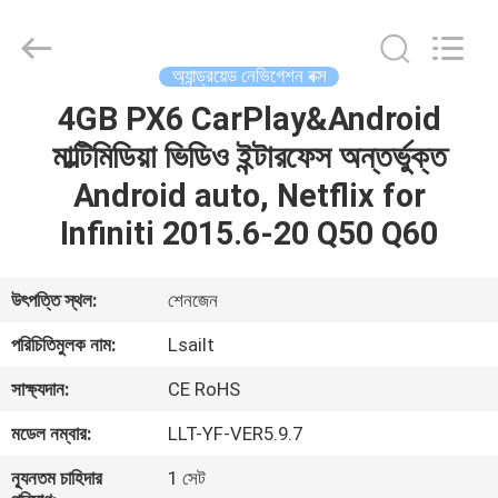
Shenzhen
Xinsongxia
Automobile
Electron
Co.,Ltd.
অ্যান্ড্রয়েড নেভিগেশন বক্স
All
Rights
Reserved.
4GB PX6 CarPlay&Android
বাড়ি
মাল্টিমিডিয়া ভিডিও ইন্টারফেস অন্তর্ভুক্ত
পণ্য
Android auto, Netflix for
Infiniti 2015.6-20 Q50 Q60
ভিডিও
উৎপত্তি স্থল:
শেনজেন
আমাদের
পরিচিতিমুলক নাম:
Lsailt
সম্পর্কে
সাক্ষ্যদান:
CE RoHS
মডেল নম্বার:
LLT-YF-VER5.9.7
কারখানা
ভ্রমণ
ন্যূনতম চাহিদার
1 সেট