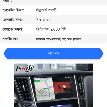
পরিমাণ:
প্যাকেজিং বিবরণ:
স্ট্যান্ডার্ড রপ্তানি
মান
নিয়ন্ত্রণ
ডেলিভারি সময়:
7 কার্যদিবস
যোগানের ক্ষমতা:
প্রতি মাসে 2,000 পিসি
যোগাযোগ
লক্ষণীয় করা:
,
মাল্টিমিডিয়া ভিডিও ইন্টারফেস
গাড়ি রেডিও ইন্টারফেস
করুন
ভালো দাম
খবর
কেস
সাইট
ম্যাপ