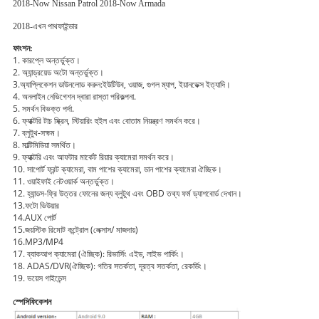
2018-Now Nissan Patrol 2018-Now Armada
2018-এখন পাথফাইন্ডার
ফাংশন:
1. কারপ্লে অন্তর্ভুক্ত।
2. অ্যান্ড্রয়েড অটো অন্তর্ভুক্ত।
3.অ্যাপ্লিকেশন ডাউনলোড করুন:ইউটিউব, ওয়াজ, গুগল ম্যাপ, ইয়ানডেক্স ইত্যাদি।
4. অনলাইন নেভিগেশন দ্বারা রাস্তা পরিকল্পনা.
5. সমর্থন বিভক্ত পর্দা.
6. ফ্যাক্টরি টাচ স্ক্রিন, স্টিয়ারিং হুইল এবং বোতাম নিয়ন্ত্রণ সমর্থন করে।
7. ব্লুটুথ-সক্ষম।
8. মাল্টিমিডিয়া সমর্থিত।
9. ফ্যাক্টরি এবং আফটার মার্কেট রিয়ার ক্যামেরা সমর্থন করে।
10. সাপোর্ট ফ্রন্ট ক্যামেরা, বাম পাশের ক্যামেরা, ডান পাশের ক্যামেরা ঐচ্ছিক।
11. ওয়াইফাই নেটওয়ার্ক অন্তর্ভুক্ত।
12. হ্যান্ডস-ফ্রি উত্তর ফোনের জন্য ব্লুটুথ এবং OBD তথ্য ফর্ম ড্যাশবোর্ড দেখান।
13.ফটো ভিউয়ার
14.AUX পোর্ট
15.জয়স্টিক রিমোট কন্ট্রোল (লেক্সাস/ মাজদায়)
16.MP3/MP4
17. ব্যাকআপ ক্যামেরা (ঐচ্ছিক): রিভার্সিং এইড, লাইভ পার্কিং।
18. ADAS/DVR(ঐচ্ছিক): গতির সতর্কতা, দূরত্ব সতর্কতা, রেকর্ডিং।
19. ভয়েস গাইডেন্স
স্পেসিফিকেশন