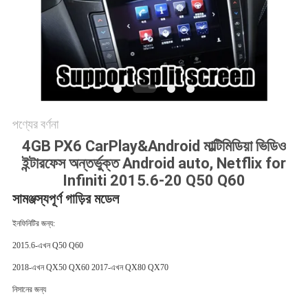
PRIVACY
POLICY
পণ্যের বর্ণনা
4GB PX6 CarPlay&Android মাল্টিমিডিয়া ভিডিও
ইন্টারফেস অন্তর্ভুক্ত Android auto, Netflix for
Infiniti 2015.6-20 Q50 Q60
সামঞ্জস্যপূর্ণ গাড়ির মডেল
ইনফিনিটির জন্য:
2015.6-এখন Q50 Q60
2018-এখন QX50 QX60 2017-এখন QX80 QX70
নিসানের জন্য