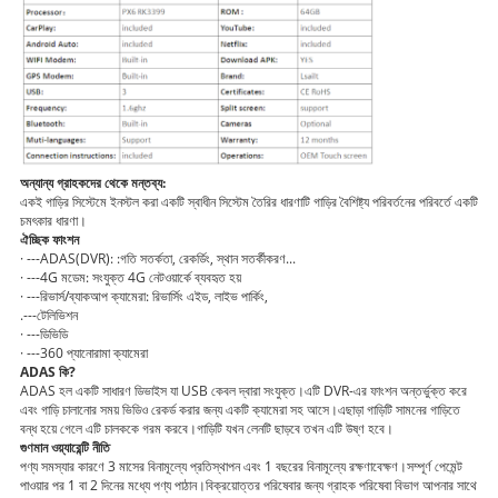
অন্যান্য গ্রাহকদের থেকে মন্তব্য:
একই গাড়ির সিস্টেমে ইনস্টল করা একটি স্বাধীন সিস্টেম তৈরির ধারণাটি গাড়ির বৈশিষ্ট্য পরিবর্তনের পরিবর্তে একটি
চমৎকার ধারণা।
ঐচ্ছিক ফাংশন
· ---ADAS(DVR): :গতি সতর্কতা, রেকর্ডিং, স্থান সতর্কীকরণ...
· ---4G মডেম: সংযুক্ত 4G নেটওয়ার্কে ব্যবহৃত হয়
· ---রিভার্স/ব্যাকআপ ক্যামেরা: রিভার্সিং এইড, লাইভ পার্কিং,
.---টেলিভিশন
· ---ডিভিডি
· ---360 প্যানোরামা ক্যামেরা
ADAS কি?
ADAS হল একটি সাধারণ ডিভাইস যা USB কেবল দ্বারা সংযুক্ত।এটি DVR-এর ফাংশন অন্তর্ভুক্ত করে
এবং গাড়ি চালানোর সময় ভিডিও রেকর্ড করার জন্য একটি ক্যামেরা সহ আসে।এছাড়া গাড়িটি সামনের গাড়িতে
বন্ধ হয়ে গেলে এটি চালককে গরম করবে।গাড়িটি যখন লেনটি ছাড়বে তখন এটি উষ্ণ হবে।
গুণমান ওয়্যারেন্টি নীতি
পণ্য সমস্যার কারণে 3 মাসের বিনামূল্যে প্রতিস্থাপন এবং 1 বছরের বিনামূল্যে রক্ষণাবেক্ষণ।সম্পূর্ণ পেমেন্ট
পাওয়ার পর 1 বা 2 দিনের মধ্যে পণ্য পাঠান।বিক্রয়োত্তর পরিষেবার জন্য গ্রাহক পরিষেবা বিভাগ আপনার সাথে