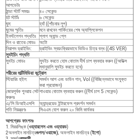
আপডেটঃ
ঠান্ডা স্টার্ট সময়ঃ
৪০ সেকেন্ড
হট স্টার্টঃ
৬ সেকেন্ড
ঘুম:
হ্যাঁ ((পাঁচবার লুপ)
ঘুমের স্মৃতিঃ
মনে রাখবেন পার্কিংয়ের শেষ অ্যাপ্লিকেশন
ইনস্টলেশন পদ্ধতিঃ
প্লাগ অ্যান্ড প্লে
দিন ও রাতের মোডঃ
অটো
নিরাপদ ড্রাইভিং:
ড্রাইভিং স্বয়ংক্রিয়ভাবে ভিডিও চিত্র বন্ধ ((4S VER)
স্যুইচিং পদ্ধতি
স্যুইচ মোডঃ
স্যুইচ করতে হোম বোতাম দীর্ঘ চাপ ব্যবহার করুন ((আউক্স
ম্যানুয়ালি স্যুইচ করতে হবে)
শরীরের মাল্টিমিডিয়া কন্ট্রোল
স্টিয়ারিং হুইল:
সমর্থন আপ এবং ডাউন গান, Vol ((বিচ্ছিন্নভাবে সংযুক্ত
করা প্রয়োজন)
জোরপূর্বক পুনরায় সেট
পাওয়ার বোতাম ব্যবহার করুন ((দীর্ঘ চাপ 5 সেকেন্ড)
করুনঃ
এ/সি ডিআইএসপি
অ্যান্ড্রয়েড ইন্টারফেস প্রদর্শন সমর্থন
গতি নিয়ন্ত্রণঃ
সিএএম যোগ করুন ২০ কিমি কার্যকর
আপগ্রেড ফাংশনঃ
1. মিররলিঙ্ক (
ওয়্যারলেস এবং ওয়্যারড
)
2অনলাইন মানচিত্র
গুগল/ওয়াজে)
; অফলাইন মানচিত্র (
ইগো
)
3. সমর্থন
বহুভাষী