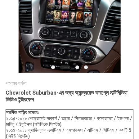
POLICY
পণ্যের বর্ণনা
Chevrolet Suburban-এর জন্য অ্যান্ড্রয়েড কারপ্লে মাল্টিমিডিয়া
ভিডিও ইন্টারফেস
সমর্থিত গাড়ির মডেলঃ
২০১৫-২০১৮ শেভ্রোলেট সাববার্ন / তাহো / সিলভারাডো / কলোরাডো / ইমপালা /
মালিবু / ইকুইনক্স (মাইলিংক সিস্টেম)
২০১৪-২০১৮ ক্যাডিল্যাক এক্সটিএস / এসআরএক্স / এটিএস / সিটিএস / এক্সটি 5
(সিইউ সিস্টেম)