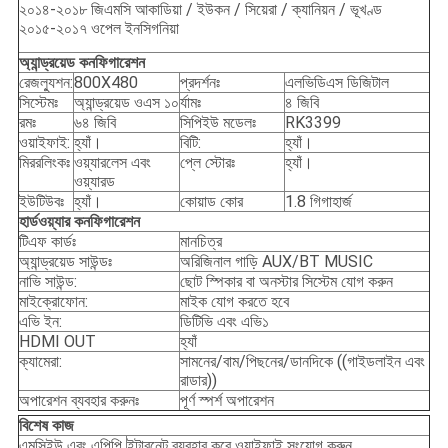
২০১৪-২০১৮ জিএমসি আকাডিয়া / ইউকন / সিয়েরা / ক্যানিয়ন / ভূখণ্ড
২০১৫-২০১৭ ওপেল ইনসিগনিয়া
অ্যান্ড্রয়েড কনফিগারেশন
রেজল্যুশন:
800X480
প্রদর্শনঃ
এলভিডিএস ডিজিটাল
সিস্টেমঃ
অ্যান্ড্রয়েড ওএস ১০
র্যামঃ
৪ জিবি
রমঃ
৬৪ জিবি
সিপিইউ মডেলঃ
RK3399
ওয়াইফাই:
হ্যাঁ।
বিটি:
হ্যাঁ।
মিররলিংকঃ
ওয়্যারলেস এবং
প্লে স্টোরঃ
হ্যাঁ।
ওয়্যারড
ইউটিউবঃ
হ্যাঁ।
কোয়াড কোর
1.8 গিগাহার্জ
হার্ডওয়্যার কনফিগারেশন
টিএফ কার্ডঃ
মানচিত্র
অ্যান্ড্রয়েড সাউন্ডঃ
অরিজিনাল গাড়ি AUX/BT MUSIC
নাভি সাউন্ড:
ছোট স্পিকার বা অনস্টার সিস্টেম যোগ করুন
মাইক্রোফোন:
মাইক যোগ করতে হবে
এভি ইন:
ডিটিভি এবং এভি১
HDMI OUT
হ্যাঁ
ক্যামেরা:
সামনের/বাম/পিছনের/ডানদিকে ((গাইডলাইন এবং
রাডার))
অপারেশন ব্যবহার করুনঃ
পূর্ণ স্পর্শ অপারেশন
বিশেষ কাজ
এমসিইউ এবং এপিপি
ইন্টারনেট ব্যবহার করে ওয়াইফাই সংযোগ করুন