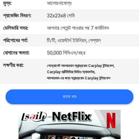
মূল্য:
আলোচনাযোগ্য
মান
প্যাকেজিং বিবরণ:
32x23x8 সেমি
নিয়ন্ত্রণ
ডেলিভারি সময়:
আপনার পেমেন্ট পাওয়ার পর 7 কার্যদিবস
পরিশোধের শর্ত:
টি/টি, ওয়েস্টার্ন ইউনিয়ন, পেপ্যাল
যোগাযোগ
যোগানের ক্ষমতা:
50,000 পিসিএস/বছর
করুন
লক্ষণীয় করা:
,
শেভ্রোলেট সাবআরবান অ্যান্ড্রয়েড Carplay ইন্টারফেস
,
Carplay মাল্টিমিডিয়া ভিডিও অ্যাডাপ্টার
খবর
সাবআরবান এর জন্য অ্যান্ড্রয়েড Carplay ইন্টারফেস
কেস
ভালো দাম
SITEMAP
PRIVACY