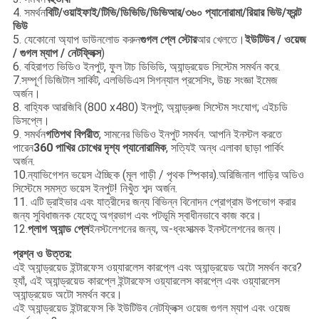
4. সমর্থন
বিটি/ওয়াইফাই/টিভি/ডিভিডি/ডিভিআর/৩৬০ প্যানোরামা/রিয়ার ভিউ/ফ্রন্ট
ভিউ
5. যেকোনো অ্যাপ ডাউনলোড করুন
গুগল প্লে স্টোর
আর খেলতে।
ইউটিউব / ওয়েজ
/ গুগল ম্যাপ / নেটফ্লিক্স
)
6. বহিরাগত ভিডিও ইনপুট, ফুল টাচ ডিভিডি, অ্যান্ড্রয়েড সিস্টেম সমর্থন করে.
7.সম্পূর্ণ ডিজিটাল সার্কিট, এলভিডিএস সিগন্যাল প্রসেসিং, উচ্চ সংজ্ঞা ইমেজ
অর্জন।
8. বাহ্যিক আরজিবি (800 x480) ইনপুট; অ্যান্ড্রুজ সিস্টেম সংযোগ; এইচডি
ডিসপ্লে।
9. সমর্থন
গতিপথ বিপরীত
, সামনের ভিডিও ইনপুট সমর্থন. আপনি ইনস্টল করতে
পারেন
360 পাখির চোখের দৃশ্য প্যানোরামিক
, সত্যিই অন্ধ এলাকা ছাড়া পার্কিং
অর্জন.
10.ন্যাভিগেশন ভয়েস ঐচ্ছিক (মূল গাড়ী / পৃথক স্পিকার).অরিজিনাল গাড়ির অডিও
সিস্টেমে সমস্ত ভয়েস ইনপুট! নিখুঁত শব্দ অর্জন.
11. এটি ড্রাইভার এবং যাত্রীদের জন্য বিভিন্ন বিনোদন প্রোগ্রাম উপভোগ করার
জন্য সুবিধাজনক যেহেতু অগ্রভাগ এবং পটভূমি স্বাধীনভাবে কাজ করে।
12.
প্লাগ অ্যান্ড প্লে
ইনস্টলেশনের জন্য, অ-ধ্বংসাত্মক ইনস্টলেশনের জন্য।
প্রশ্ন ও উত্তর:
এই অ্যান্ড্রয়েড ইন্টারফেস ওয়্যারলেস কারপ্লে এবং অ্যান্ড্রয়েড অটো সমর্থন করে?
হ্যাঁ, এই অ্যান্ড্রয়েড কারপ্লে ইন্টারফেস ওয়্যারলেস কারপ্লে এবং ওয়্যারলেস
অ্যান্ড্রয়েড অটো সমর্থন করে।
এই অ্যান্ড্রয়েড ইন্টারফেস কি ইউটিউব নেটফ্লিক্স ওয়েজ গুগল ম্যাপ এবং ওয়েজ