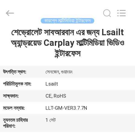
Shenzhen
Xinsongxia
Automobile
Electron
Co.,Ltd.
কারপ্লে মাল্টিমিডিয়া ইন্টারফেস
All
Rights
Reserved.
শেভ্রোলেট সাবআরবান এর জন্য Lsailt
বাড়ি
অ্যান্ড্রয়েড Carplay মাল্টিমিডিয়া ভিডিও
পণ্য
ইন্টারফেস
ভিডিও
উৎপত্তি স্থল:
সেনজেন, গুয়াংডং
পরিচিতিমুলক নাম:
Lsailt
আমাদের
সাক্ষ্যদান:
CE, RoHS
সম্পর্কে
মডেল নম্বার:
LLT-GM-VER3.7.7N
কারখানা
ন্যূনতম চাহিদার
1 সেট
পরিমাণ:
ভ্রমণ