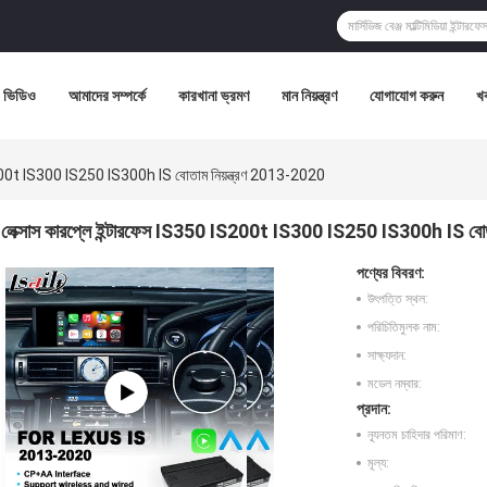
ভিডিও
আমাদের সম্পর্কে
কারখানা ভ্রমণ
মান নিয়ন্ত্রণ
যোগাযোগ করুন
খ
IS200t IS300 IS250 IS300h IS বোতাম নিয়ন্ত্রণ 2013-2020
লেক্সাস কারপ্লে ইন্টারফেস IS350 IS200t IS300 IS250 IS300h IS বোত
পণ্যের বিবরণ:
উৎপত্তি স্থল:
পরিচিতিমুলক নাম:
সাক্ষ্যদান:
মডেল নম্বার:
প্রদান:
ন্যূনতম চাহিদার পরিমাণ:
মূল্য: