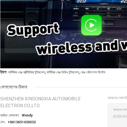
,
,
ট্যাগ:
মার্সিডিজ বেঞ্জ মাল্টিমিডিয়া ইন্টারফেস
মার্সিডিজ বেঞ্জ ভিডিও ইন্টারফেস
বেঞ্জ নেভিগেশন সিস্টেম
যোগাযোগের ঠিকানা
আমাদের সরাসর
SHENZHEN XINSONGXIA AUTOMOBILE
ELECTRON CO.,LTD
ব্যক্তি যোগাযোগ:
Wendy
টেল:
+8613651430032