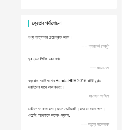
ক্রেতার পর্যালোচনা
পণ্য প্রত্যাশার চেয়ে দ্রুত আসে।
—— প্যারাডর্ন রামাবুট
খুব দ্রুত শিপিং. ভাল পণ্য
—— ম্যাক্স রেথ
ধন্যবাদ, সবাই আমার Honda HRV 2016 রাইট হ্যান্ড
ড্রাইভের সাথে কাজ করছে।
—— ফাওজান আজিমা
নেভিগেশন কাজ করে। দ্রুত ডেলিভারি। মনোরম যোগাযোগ।
ওয়েন্ডি, আপনাকে অনেক ধন্যবাদ.
—— আন্দ্রে সাভেনকো