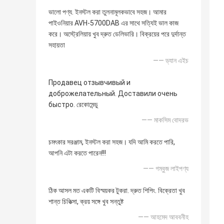
ভালো পণ্য. ইনস্টল করা তুলনামূলকভাবে সহজ। আমার
পাইওনিয়ার AVH-5700DAB এর সাথে সত্যিই ভাল কাজ
করে। অস্ট্রেলিয়ায় খুব দ্রুত ডেলিভারি। বিক্রয়ের পরে দুর্দান্ত
সহায়তা
—— ড্যান এইচ
Продавец отзывчивый и
доброжелательный. Доставили очень
быстро. রেকোমেন্ডু
—— মাকসিম বোদরভ
চমৎকার সরঞ্জাম, ইনস্টল করা সহজ। যদি আমি করতে পারি,
আপনি এটা করতে পারেন!!!
—— গম্বুজ লাইপণ্য
ঠিক আসল মত একটি বিস্ময়কর টুকরা. দ্রুত শিপিং. বিক্রেতা খুব
শান্ত চিকিত্সা, ক্রয় সঙ্গে খুব সন্তুষ্ট
—— আহমেদ আববনীহ