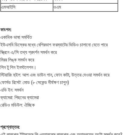
এমআইসি
ওএম
ফাংশন:
একাধিক ভাষা সমর্থিত
ইউএসবি ডিস্কের মধ্যে বেশিরভাগ ফরম্যাটের ভিডিও চালানো যেতে পারে
স্ক্রিনে এ/সি তথ্য প্রদর্শন সমর্থন করে
মিরর লিঙ্ক সমর্থন করে
পিন টু পিন ইনস্টলেশন।
স্টিয়ারিং হুইল: আপ এবং ডাউন গান, ফোন কাটা, উত্তর দেওয়া সমর্থন করে
ফোর্সড রিসেট: মোড (৮ সেকেন্ড দীর্ঘক্ষণ চাপুন)
এভি ইন: সমর্থন
ক্যামেরা: পিছনের ক্যামেরা
রেডিও মডিউল: ঐচ্ছিক
প্রশ্নোত্তর:
এই কারপ্লে ইন্টারফেস কি ওয়্যারলেস কারপ্লে এবং অ্যান্ড্রয়েড অটো সমর্থন করে?