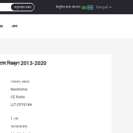
উদ্ধৃতির জন্য আবেদন
অনুসন্ধান করুন
|
Bengali
বর
কেস
াম নিয়ন্ত্রণ 2013-2020
সেনজেন, গুয়াংডং
NaviHome
CE RoHs
LLT-CP7018H
1 সেট
আলোচনাযোগ্য