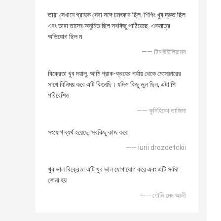
তারা সেখানে গ্রাহক সেবা সঙ্গে চমৎকার ছিল. শিপিং খুব দ্রুত ছিল
এবং তারা তাদের অনুমিত ছিল সবকিছু পাঠিয়েছে. একমাত্র
অভিযোগ ছিল ম
—— টিম উইলিয়ামস
বিক্রেতা খুব দয়ালু. আমি প্রাক-ক্রয়ের পর্যায় থেকে মেসেঞ্জারের
সাথে বিনিময় করে এটি কিনেছি। যদিও কিছু ভুল ছিল, এটা পি
পরিবেশিত
—— কুনিহিকো তাজিমা
সংযোগ ব্যর্থ হয়েছে, সবকিছু কাজ করে
—— iurii drozdetckii
খুব ভাল বিক্রেতা এটি খুব ভাল যোগাযোগ করে এবং এটি সর্বদা
শোনা হয়
—— গৌলি মেদ আলী