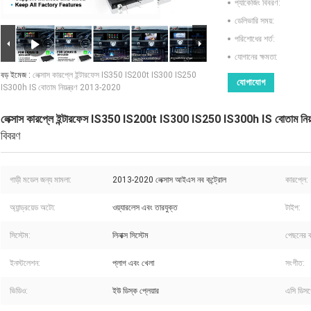
প্যাকেজিং বিবরণ:
ডেলিভারি সময়:
পরিশোধের শর্ত:
যোগানের ক্ষমতা:
বড় ইমেজ :
লেক্সাস কারপ্লে ইন্টারফেস IS350 IS200t IS300 IS250
যোগাযোগ
IS300h IS বোতাম নিয়ন্ত্রণ 2013-2020
লেক্সাস কারপ্লে ইন্টারফেস IS350 IS200t IS300 IS250 IS300h IS বোতাম নিয
বিবরণ
গাড়ী মডেল জন্য মামলা:
2013-2020 লেক্সাস আইএস নব কন্ট্রোল
কারপ্লে:
অ্যান্ড্রয়েড অটো:
ওয়্যারলেস এবং তারযুক্ত
টাইপ:
সিস্টেম:
লিনাক্স সিস্টেম
পেছনের ক
ইনস্টলেশন:
প্লাগ এবং খেলা
সংগীত:
ভিডিও:
ইউ ডিস্ক প্লেয়ার
এসি ডিসপ