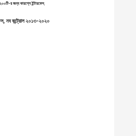
০০টি-র জন্য কারপ্লে ইন্টারফেস
,
স, নব কন্ট্রোল ২০১৩-২০২০