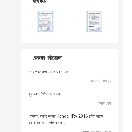
সাক্ষ্যদান
ক্রেতার পর্যালোচনা
পণ্য প্রত্যাশার চেয়ে দ্রুত আসে।
—— প্যারাডর্ন রামাবুট
খুব দ্রুত শিপিং. ভাল পণ্য
—— ম্যাক্স রেথ
ধন্যবাদ, সবাই আমার Honda HRV 2016 রাইট হ্যান্ড
ড্রাইভের সাথে কাজ করছে।
—— ফাওজান আজিমা