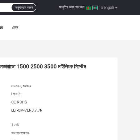
উদ্ধৃতির জন্য আবেদন
অনুসন্ধান করুন
|
Bengali
বর
কেস
লেট সিলভারাডো 1500 2500 3500 মাইলিংক সিস্টেম
সেনজেন, গুয়াংডং
Lsailt
CE ROHS
LLT-GM-VER3.7.7N
1 সেট
আলোচনাযোগ্য