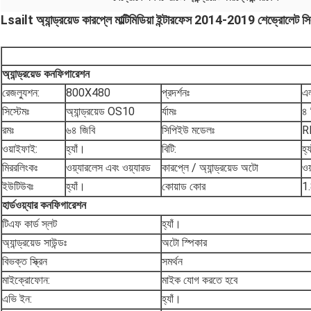
Lsailt অ্যান্ড্রয়েড কারপ্লে মাল্টিমিডিয়া ইন্টারফেস 2014-2019 শেভ্রো
অ্যান্ড্রয়েড কনফিগারেশন
রেজল্যুশন:
800X480
প্রদর্শনঃ
এল
সিস্টেমঃ
অ্যান্ড্রয়েড OS10
র্যামঃ
৪ 
রমঃ
৬৪ জিবি
সিপিইউ মডেলঃ
R
ওয়াইফাই:
হ্যাঁ।
বিটি:
হ্
মিররলিংকঃ
ওয়্যারলেস এবং ওয়্যারড
কারপ্লে / অ্যান্ড্রয়েড অটো
ওয
ইউটিউবঃ
হ্যাঁ।
কোয়াড কোর
1.
হার্ডওয়্যার কনফিগারেশন
টিএফ কার্ড স্লট
হ্যাঁ।
অ্যান্ড্রয়েড সাউন্ডঃ
অটো স্পিকার
বিভক্ত স্ক্রিন
সমর্থন
মাইক্রোফোন:
মাইক যোগ করতে হবে
এভি ইন:
হ্যাঁ।