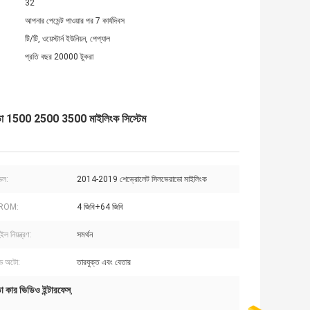
32
আপনার পেমেন্ট পাওয়ার পর 7 কার্যদিবস
টি/টি, ওয়েস্টার্ন ইউনিয়ন, পেপ্যাল
প্রতি বছর 20000 টুকরা
ভারাডো 1500 2500 3500 মাইলিংক সিস্টেম
েল:
2014-2019 শেভ্রোলেট সিলভেরাডো মাইলিংক
ROM:
4 জিবি+64 জিবি
ুইল নিয়ন্ত্রণ:
সমর্থন
়েড অটো:
তারযুক্ত এবং বেতার
 কার ভিডিও ইন্টারফেস
,