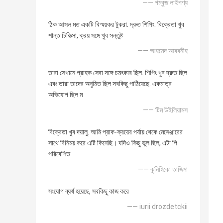
—— গম্বুজ লাইপণ্য
ঠিক আসল মত একটি বিস্ময়কর টুকরা. দ্রুত শিপিং. বিক্রেতা খুব
শান্ত চিকিত্সা, ক্রয় সঙ্গে খুব সন্তুষ্ট
—— আহমেদ আববনীহ
তারা সেখানে গ্রাহক সেবা সঙ্গে চমৎকার ছিল. শিপিং খুব দ্রুত ছিল
এবং তারা তাদের অনুমিত ছিল সবকিছু পাঠিয়েছে. একমাত্র
অভিযোগ ছিল ম
—— টিম উইলিয়ামস
বিক্রেতা খুব দয়ালু. আমি প্রাক-ক্রয়ের পর্যায় থেকে মেসেঞ্জারের
সাথে বিনিময় করে এটি কিনেছি। যদিও কিছু ভুল ছিল, এটা পি
পরিবেশিত
—— কুনিহিকো তাজিমা
সংযোগ ব্যর্থ হয়েছে, সবকিছু কাজ করে
—— iurii drozdetckii