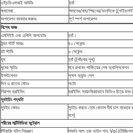
এইচডিএমআই আউটঃ
হ্যাঁ
ক্যামেরা:
সামনের/বাম/পিছনের/ডানদিকে ((গাইডলাইন
অপারেশন ব্যবহার করুনঃ
পূর্ণ স্পর্শ অপারেশন
বিশেষ কাজ
এমসিইউ এবং এপিপি আপডেটঃ
হ্যাঁ।
ঠান্ডা স্টার্ট সময়ঃ
৪০ সেকেন্ড
হট স্টার্টঃ
৬ সেকেন্ড
ঘুম:
হ্যাঁ ((পাঁচবার লুপ)
ঘুমের স্মৃতিঃ
মনে রাখবেন পার্কিংয়ের শেষ অ্যাপ্লিকেশন
ইনস্টলেশন
প্লাগ অ্যান্ড প্লে
দিন ও রাতের মোডঃ
অটো
নিরাপদ ড্রাইভিং:
ড্রাইভিং স্বয়ংক্রিয়ভাবে ভিডিও চিত্র বন
স্যুইচিং পদ্ধতি
স্যুইচ মোডঃ
স্যুইচ করতে হোম বোতাম দীর্ঘ চাপ ব্যবহার ক
হবে)
শরীরের মাল্টিমিডিয়া কন্ট্রোল
স্টিয়ারিং হুইল নিয়ন্ত্রণ
সমর্থন আপ এবং ডাউন গান, Vol ((বিচ্ছিন্ন