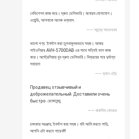
নেভিগেশন কাজ করে। দ্রুত ডেলিভারি। মনোরম যোগাযোগ।
ওয়েন্ডি, আপনাকে অনেক ধন্যবাদ.
—— আন্দ্রে সাভেনকো
ভালো পণ্য. ইনস্টল করা তুলনামূলকভাবে সহজ। আমার
পাইওনিয়ার AVH-5700DAB এর সাথে সত্যিই ভাল কাজ
করে। অস্ট্রেলিয়ায় খুব দ্রুত ডেলিভারি। বিক্রয়ের পরে দুর্দান্ত
সহায়তা
—— ড্যান এইচ
Продавец отзывчивый и
доброжелательный. Доставили очень
быстро. রেকোমেন্ডু
—— মাকসিম বোদরভ
চমৎকার সরঞ্জাম, ইনস্টল করা সহজ। যদি আমি করতে পারি,
আপনি এটা করতে পারেন!!!