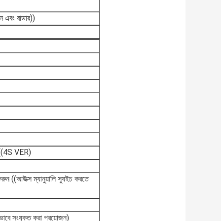
 এবং রাডার))
্ধ ((4S VER)
রুন ((আউক্স ম্যানুয়ালি স্যুইচ করতে
ভাবে সংযুক্ত করা প্রয়োজন)