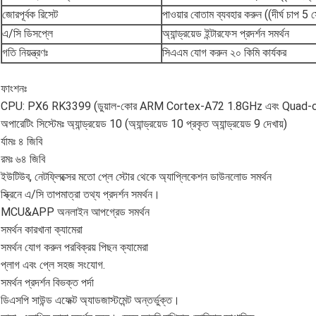
জোরপূর্বক রিসেট
পাওয়ার বোতাম ব্যবহার করুন ((দীর্ঘ চাপ 5 স
এ/সি ডিসপ্লে
অ্যান্ড্রয়েড ইন্টারফেস প্রদর্শন সমর্থন
গতি নিয়ন্ত্রণঃ
সিএএম যোগ করুন ২০ কিমি কার্যকর
ফাংশনঃ
CPU: PX6 RK3399 (ডুয়াল-কোর ARM Cortex-A72 1.8GHz এবং Quad
অপারেটিং সিস্টেমঃ অ্যান্ড্রয়েড 10 (অ্যান্ড্রয়েড 10 প্রকৃত অ্যান্ড্রয়েড 9 দেখায়)
র্যামঃ ৪ জিবি
রমঃ ৬৪ জিবি
ইউটিউব, নেটফ্লিক্সের মতো প্লে স্টোর থেকে অ্যাপ্লিকেশন ডাউনলোড সমর্থন
স্ক্রিনে এ/সি তাপমাত্রা তথ্য প্রদর্শন সমর্থন।
MCU&APP অনলাইন আপগ্রেড সমর্থন
সমর্থন কারখানা ক্যামেরা
সমর্থন যোগ করুন পরবিক্রয় পিছন ক্যামেরা
প্লাগ এবং প্লে সহজ সংযোগ.
সমর্থন প্রদর্শন বিভক্ত পর্দা
ডিএসপি সাউন্ড এফেক্ট অ্যাডজাস্টমেন্ট অন্তর্ভুক্ত।