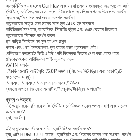
অন্তর্নির্মিত ওয়্যারলেস CarPlay এবং ওয়্যারলেস / তারযুক্ত অ্যান্ড্রয়েড অটো
ইউটিউব, নেটফ্লিক্সের মতো প্লে স্টোর থেকে অ্যাপ্লিকেশন ডাউনলোড সমর্থন
স্ক্রিনে এ/সি তাপমাত্রা তথ্য প্রদর্শন সমর্থন।
অ্যান্ড্রয়েড সাউন্ড উচ্চ মানের সঙ্গে মূল AUX ইন মাধ্যমে.
অরিজিনাল টাচপ্যাড, জয়েস্টিক, স্টিয়ারিং হুইল এবং ওএম বোতাম নিয়ন্ত্রণ
অ্যান্ড্রয়েড সিস্টেম সমর্থন করুন।
মূল গাড়ির সিস্টেমে সব মূল ফাংশন রাখুন
প্লাগ এবং প্লে ইনস্টলেশন, মূল তারের কাটা প্রয়োজন নেই।
বেশিরভাগ ফরম্যাটে ভিডিও ইউএসবি ডিস্কের ভিতরে প্লে করা যেতে পারে
মাইক্রোফোনঃ অরিজিনাল গাড়ি ব্যবহার করুন
AV IN: সমর্থন
এইচডিএমআই আউটপুটঃ 720P সমর্থন (পিছনের সিট স্ক্রিন এবং হেডস্ট্রিট
সংযোগের জন্য) ।
জিপিএস: জিপিএস/জিএলওএনএএসএস/বিডিএস
ব্যবহার অপারেশনঃ বোতাম/মাউস/টচপ্যাড/টচস্ক্রিন অপারেটিং
প্রশ্ন ও উত্তর:
এই অ্যান্ড্রয়েড ইন্টারফেস কি ইউটিউব নেটফ্লিক্স ওয়েজ গুগল ম্যাপ এবং ওয়েজ
সমর্থন করে?
হ্যাঁ, সমর্থন।
এই অ্যান্ড্রয়েড ইন্টারফেস কি হেডস্ট্রিটকে সমর্থন করে?
হ্যাঁ, এটি HDMI OUT আছে. হেডস্ট্রিট এবং পিছনের আসন পর্দা সংযোগ সমর্থন.