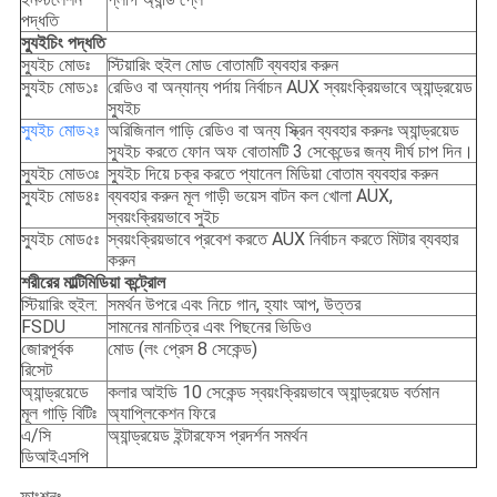
পদ্ধতি
স্যুইচিং পদ্ধতি
স্যুইচ মোডঃ
স্টিয়ারিং হুইল মোড বোতামটি ব্যবহার করুন
স্যুইচ মোড১ঃ
রেডিও বা অন্যান্য পর্দায় নির্বাচন AUX স্বয়ংক্রিয়ভাবে অ্যান্ড্রয়েড
স্যুইচ
স্যুইচ মোড২ঃ
অরিজিনাল গাড়ি রেডিও বা অন্য স্ক্রিন ব্যবহার করুনঃ অ্যান্ড্রয়েড
স্যুইচ করতে ফোন অফ বোতামটি 3 সেকেন্ডের জন্য দীর্ঘ চাপ দিন।
স্যুইচ মোড৩ঃ
স্যুইচ দিয়ে চক্র করতে প্যানেল মিডিয়া বোতাম ব্যবহার করুন
স্যুইচ মোড৪ঃ
ব্যবহার করুন মূল গাড়ী ভয়েস বাটন কল খোলা AUX,
স্বয়ংক্রিয়ভাবে সুইচ
স্যুইচ মোড৫ঃ
স্বয়ংক্রিয়ভাবে প্রবেশ করতে AUX নির্বাচন করতে মিটার ব্যবহার
করুন
শরীরের মাল্টিমিডিয়া কন্ট্রোল
স্টিয়ারিং হুইল:
সমর্থন উপরে এবং নিচে গান, হ্যাং আপ, উত্তর
FSDU
সামনের মানচিত্র এবং পিছনের ভিডিও
জোরপূর্বক
মোড (লং প্রেস 8 সেকেন্ড)
রিসেট
অ্যান্ড্রয়েডে
কলার আইডি 10 সেকেন্ড স্বয়ংক্রিয়ভাবে অ্যান্ড্রয়েড বর্তমান
মূল গাড়ি বিটিঃ
অ্যাপ্লিকেশন ফিরে
এ/সি
অ্যান্ড্রয়েড ইন্টারফেস প্রদর্শন সমর্থন
ডিআইএসপি
ফাংশনঃ