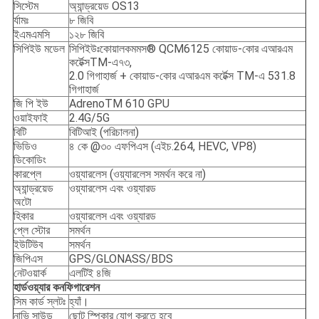
সিস্টেম
অ্যান্ড্রয়েড OS13
র্যামঃ
৮ জিবি
ইএমএমসি
১২৮ জিবি
সিপিইউ মডেল
সিপিইউঃকোয়ালকমমস® QCM6125 কোয়াড-কোর এআরএম
কর্টেক্সTM-এ৭৩,
2.0 গিগাহার্জ + কোয়াড-কোর এআরএম কর্টেক্স TM-এ 531.8
গিগাহার্জ
জি পি ইউ
AdrenoTM 610 GPU
ওয়াইফাই
2.4G/5G
বিটি
বিটিআই (পরিচালনা)
ভিডিও
৪ কে @৩০ এফপিএস (এইচ.264, HEVC, VP8)
ডিকোডিং
কারপ্লে
ওয়্যারলেস (ওয়্যারলেস সমর্থন করে না)
অ্যান্ড্রয়েড
ওয়্যারলেস এবং ওয়্যারড
অটো
হিকার
ওয়্যারলেস এবং ওয়্যারড
প্লে স্টোর
সমর্থন
ইউটিউব
সমর্থন
জিপিএস
GPS/GLONASS/BDS
নেটওয়ার্ক
এলটিই ৪জি
হার্ডওয়্যার কনফিগারেশন
সিম কার্ড স্লটঃ
হ্যাঁ।
নাভি সাউন্ড
ছোট স্পিকার যোগ করতে হবে