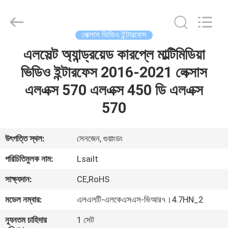
Shenzhen
Xinsongxia
Automobile
Electron
Co.,Ltd.
লেক্সাস ভিডিও ইন্টারফেস
All
Rights
Reserved.
এলসেল্ট অ্যান্ড্রয়েড কারপ্লে মাল্টিমিডিয়া
বাড়ি
ভিডিও ইন্টারফেস 2016-2021 লেক্সাস
পণ্য
এলএক্স 570 এলএক্স 450 ডি এলএক্স
570
ভিডিও
উৎপত্তি স্থল:
সেনজেন, গুয়াংডং
আমাদের
পরিচিতিমুলক নাম:
Lsailt
সম্পর্কে
সাক্ষ্যদান:
CE,RoHS
মডেল নম্বার:
এলএলটি-এলকেএসএস-ভিআর৭।4.7HN_2
কারখানা
ভ্রমণ
ন্যূনতম চাহিদার
1 সেট