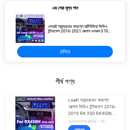
এর সেরা মূল্য পান
এলসেল্ট অ্যান্ড্রয়েড কারপ্লে মাল্টিমিডিয়া ভিডিও
ইন্টারফেস 2016-2021 লেক্সাস এলএক্স 570
এলএক্স 450 ডি এলএক্স 570
চালিয়ে
শীর্ষ পণ্য
Lsailt অ্যান্ড্রয়েড কারপ্লে
লেক্সাস ভিডিও ইন্টারফেস 2016-
2019 RX 350 RX450h
RX200t RX350L RX450L
আলোচনাযোগ্য MOQ:1 সেট
RX300 RX350
যোগাযোগ