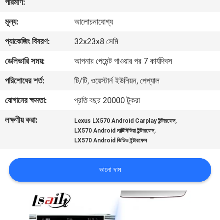
পরিমাণ:
মূল্য:
আলোচনাযোগ্য
মান
নিয়ন্ত্রণ
প্যাকেজিং বিবরণ:
32x23x8 সেমি
ডেলিভারি সময়:
আপনার পেমেন্ট পাওয়ার পর 7 কার্যদিবস
যোগাযোগ
পরিশোধের শর্ত:
টি/টি, ওয়েস্টার্ন ইউনিয়ন, পেপ্যাল
করুন
যোগানের ক্ষমতা:
প্রতি বছর 20000 টুকরা
লক্ষণীয় করা:
,
খবর
Lexus LX570 Android Carplay ইন্টারফেস
,
LX570 Android মাল্টিমিডিয়া ইন্টারফেস
LX570 Android ভিডিও ইন্টারফেস
কেস
ভালো দাম
সাইট
ম্যাপ