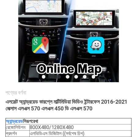
PRIVACY
POLICY
পণ্যের বর্ণনা
এলসেল্ট অ্যান্ড্রয়েড কারপ্লে মাল্টিমিডিয়া ভিডিও ইন্টারফেস 2016-2021
লেক্সাস এলএক্স 570 এলএক্স 450 ডি এলএক্স 570
অ্যান্ড্রয়েড
সি
রূপরেখা
রেজোলিউশন
800X480/1280X480
প্রদর্শন
এলভিডিএস ডিজিটাল ((সর্বশেষ চিপ)