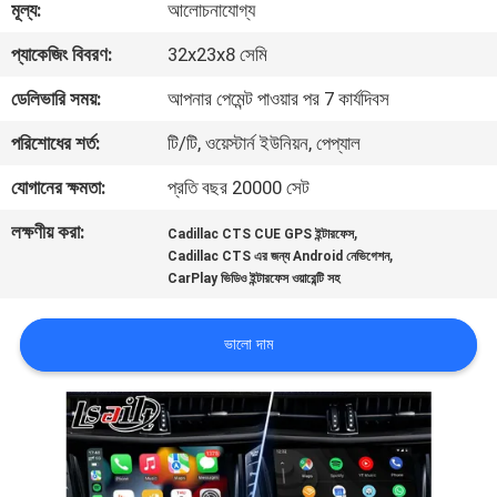
মূল্য:
আলোচনাযোগ্য
মান
প্যাকেজিং বিবরণ:
32x23x8 সেমি
নিয়ন্ত্রণ
ডেলিভারি সময়:
আপনার পেমেন্ট পাওয়ার পর 7 কার্যদিবস
পরিশোধের শর্ত:
টি/টি, ওয়েস্টার্ন ইউনিয়ন, পেপ্যাল
যোগাযোগ
যোগানের ক্ষমতা:
প্রতি বছর 20000 সেট
করুন
লক্ষণীয় করা:
,
Cadillac CTS CUE GPS ইন্টারফেস
,
Cadillac CTS এর জন্য Android নেভিগেশন
খবর
CarPlay ভিডিও ইন্টারফেস ওয়ারেন্টি সহ
কেস
ভালো দাম
SITEMAP
PRIVACY