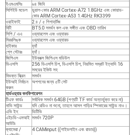
ইএমএমসিঃ
৬৪ জিবি
সিপিইউ মডেল
ডুয়াল-কোর ARM Cortex-A72 1.8GHz এবং কোয়াড-
কোর ARM Cortex-A53 1.4GHz RK3399
ওয়াইফাই:
2.৪ / ৫ গিগাহার্টজ
বিটি:
BT5.0 সমর্থন কল এবং সঙ্গীত এবং OBD তারিখ
সিপি / এএ
ওয়্যারলেস এবং ওয়্যারড
মিররলিঙ্ক
ওয়্যারলেস এবং ওয়্যারড
হাইকার
হ্যাঁ
প্লে স্টোরঃ
হ্যাঁ।
জিপিএস
ইউব্লক্স জিপিএস মডিউল
ডিএসপি
256 ডিএসপি চিপ, ডিএসপি চিপ, নিয়মিত সম্রাট ইত্যাদি 16
সময়ের ইকিউ সহ
বিভক্ত স্ক্রিন
সমর্থন
ইউআই নির্বাচন
অপশনের জন্য ৫টি সেট
করুন
হার্ডওয়্যার কনফিগারেশন
টিএফ কার্ডঃ
সর্বাধিক সমর্থন 64GB (পণ্যটি TF কার্ড অন্তর্ভুক্ত করে না)
নাভি সাউন্ড
যদি রেডিও না শুনো, তাহলে আসল গাড়ির স্পিকারের সাউন্ড নাও।
এভি ইন:
ডিটিভি
এইচডি-এমআই
সমর্থন 720P
আউটঃ
ক্যামেরা /
4 CAMinput ((গাইডলাইন এবং রাডার))