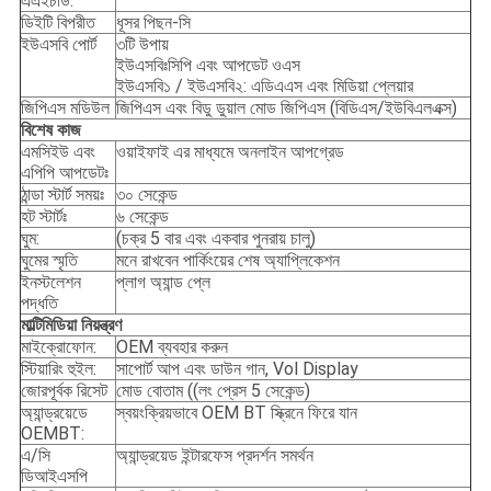
এএইচডি:
ডিইটি বিপরীত
ধূসর পিছন-সি
ইউএসবি পোর্ট
৩টি উপায়
ইউএসবিঃসিপি এবং আপডেট ওএস
ইউএসবি১ / ইউএসবি২: এডিএএস এবং মিডিয়া প্লেয়ার
জিপিএস মডিউল
জিপিএস এবং বিডু ডুয়াল মোড জিপিএস (বিডিএস/ইউবিএলএক্স)
বিশেষ কাজ
এমসিইউ এবং
ওয়াইফাই এর মাধ্যমে অনলাইন আপগ্রেড
এপিপি আপডেটঃ
ঠান্ডা স্টার্ট সময়ঃ
৩০ সেকেন্ড
হট স্টার্টঃ
৬ সেকেন্ড
ঘুম:
(চক্র 5 বার এবং একবার পুনরায় চালু)
ঘুমের স্মৃতি
মনে রাখবেন পার্কিংয়ের শেষ অ্যাপ্লিকেশন
ইনস্টলেশন
প্লাগ অ্যান্ড প্লে
পদ্ধতি
মাল্টিমিডিয়া নিয়ন্ত্রণ
মাইক্রোফোন:
OEM ব্যবহার করুন
স্টিয়ারিং হুইল:
সাপোর্ট আপ এবং ডাউন গান, Vol Display
জোরপূর্বক রিসেট
মোড বোতাম ((লং প্রেস 5 সেকেন্ড)
অ্যান্ড্রয়েডে
স্বয়ংক্রিয়ভাবে OEM BT স্ক্রিনে ফিরে যান
OEMBT:
এ/সি
অ্যান্ড্রয়েড ইন্টারফেস প্রদর্শন সমর্থন
ডিআইএসপি