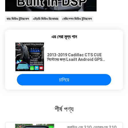
কার ভিডিও ইন্টারফেস
এইচডি ভিডিও ডিকোডার
নেভিগেশন ভিডিও ইন্টারফেস
এর সেরা মূল্য পান
2013-2019 Cadillac CTS CUE
সিস্টেমের জন্য Lsailt Android GPS
নেভিগেশন ভিডিও ইন্টারফেস Carplay সহ
চালিয়ে
শীর্ষ পণ্য
ক্রাউন এস 210 এডাব্লুএস 210