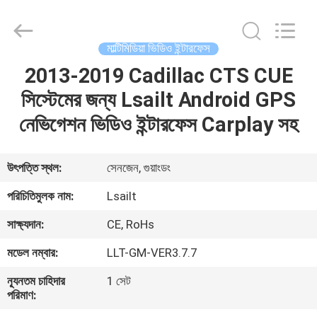
Shenzhen
Xinsongxia
Automobile
Electron
Co.,Ltd.
মাল্টিমিডিয়া ভিডিও ইন্টারফেস
All
Rights
Reserved.
2013-2019 Cadillac CTS CUE
বাড়ি
সিস্টেমের জন্য Lsailt Android GPS
পণ্য
নেভিগেশন ভিডিও ইন্টারফেস Carplay সহ
ভিডিও
উৎপত্তি স্থল:
সেনজেন, গুয়াংডং
পরিচিতিমুলক নাম:
Lsailt
আমাদের
সাক্ষ্যদান:
CE, RoHs
সম্পর্কে
মডেল নম্বার:
LLT-GM-VER3.7.7
কারখানা
ন্যূনতম চাহিদার
1 সেট
পরিমাণ:
ভ্রমণ