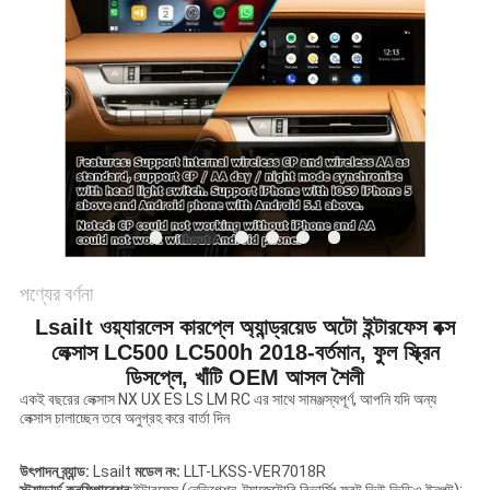
PRIVACY
POLICY
পণ্যের বর্ণনা
Lsailt ওয়্যারলেস কারপ্লে অ্যান্ড্রয়েড অটো ইন্টারফেস বক্স
লেক্সাস LC500 LC500h 2018-বর্তমান, ফুল স্ক্রিন
ডিসপ্লে, খাঁটি OEM আসল শৈলী
একই বছরের লেক্সাস NX UX ES LS LM RC এর সাথে সামঞ্জস্যপূর্ণ, আপনি যদি অন্য
লেক্সাস চালাচ্ছেন তবে অনুগ্রহ করে বার্তা দিন
উৎপাদন ব্র্যান্ড:
Lsailt
মডেল নং
:
LLT-LKSS-VER7018R