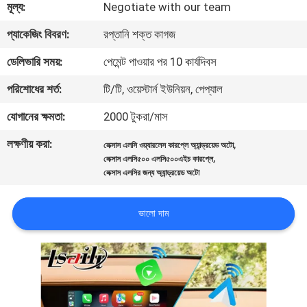
মূল্য:
Negotiate with our team
মান
প্যাকেজিং বিবরণ:
রপ্তানি শক্ত কাগজ
নিয়ন্ত্রণ
ডেলিভারি সময়:
পেমেন্ট পাওয়ার পর 10 কার্যদিবস
পরিশোধের শর্ত:
টি/টি, ওয়েস্টার্ন ইউনিয়ন, পেপ্যাল
যোগাযোগ
যোগানের ক্ষমতা:
2000 টুকরা/মাস
করুন
লক্ষণীয় করা:
,
লেক্সাস এলসি ওয়্যারলেস কারপ্লে অ্যান্ড্রয়েড অটো
,
লেক্সাস এলসি৫০০ এলসি৫০০এইচ কারপ্লে
খবর
লেক্সাস এলসির জন্য অ্যান্ড্রয়েড অটো
কেস
ভালো দাম
সাইট
ম্যাপ