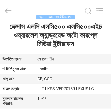
Shenzhen
Xinsongxia
Automobile
Electron
Co.,Ltd.
লেক্সাস কারপ্লে ইন্টারফেস
All
Rights
Reserved.
লেক্সাস এলসি এলসি৫০০ এলসি৫০০এইচ
বাড়ি
ওয়্যারলেস অ্যান্ড্রয়েড অটো কারপ্লে
পণ্য
মিডিয়া ইন্টারফেস
ভিডিও
উৎপত্তি স্থল:
শেনজেন চীন
পরিচিতিমুলক নাম:
Lsailt
আমাদের
সাক্ষ্যদান:
CE, CCC
সম্পর্কে
মডেল নম্বার:
LLT-LKSS-VER7018R LEXUS LC
কারখানা
ন্যূনতম চাহিদার
1 পিসি
পরিমাণ:
ভ্রমণ