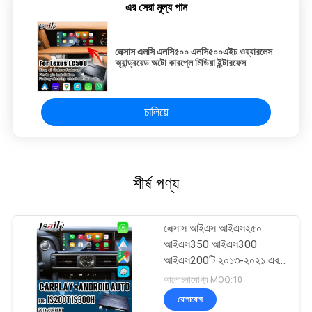
এর সেরা মূল্য পান
লেক্সাস এলসি এলসি৫০০ এলসি৫০০এইচ ওয়্যারলেস
অ্যান্ড্রয়েড অটো কারপ্লে মিডিয়া ইন্টারফেস
চালিয়ে
শীর্ষ পণ্য
লেক্সাস আইএস আইএস২৫০
আইএস350 আইএস300
আইএস200টি ২০১৩-২০২১ এর
জন্য লেক্সাস কারপ্লে ইন্টারফেস
আলোচনাযোগ্য MOQ:10
যোগাযোগ