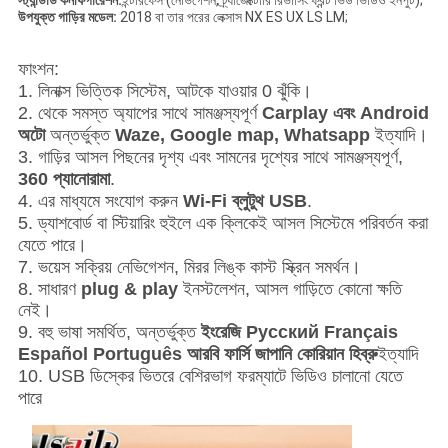
স্ট্যান্ডার্ড কনফিগারেশন:
ইন্টারফেস (নেভিগেশন, ট্র্যাজেক্টোরি রিভার্সিং ফ্রন্ট ভিউ ভিডিও ইনপুট);
উপযুক্ত গাড়ির মডেল:
2018 বা তার পরের লেক্সাস NX ES UX LS LM;
ফাংশন:
1. লিনাক্স ভিত্তিক সিস্টেম, আটকে যাওয়ার 0 ঝুঁকি।
2. থেকে সমস্ত অ্যাপের সাথে সামঞ্জস্যপূর্ণ
Carplay এবং Android
অটো
অন্তর্ভুক্ত
Waze, Google map, Whatsapp
ইত্যাদি।
3. গাড়ির আসল পিছনের দৃশ্য এবং সামনের দৃশ্যের সাথে সামঞ্জস্যপূর্ণ,
360 প্যানোরামা
.
4. এর মাধ্যমে সংযোগ করুন
Wi-Fi ব্লুটুথ USB
.
5. ড্যাশবোর্ড বা স্টিয়ারিং হুইলে এক ক্লিকেই আসল সিস্টেমে পরিবর্তন করা
যেতে পারে।
7. ভয়েস সক্রিয় নেভিগেশন, মিরর লিঙ্ক কাস্ট স্ক্রিন সমর্থন।
8. সাধারণ
plug & play
ইনস্টলেশন
, আসল গাড়িতে কোনো ক্ষতি
নেই।
9. বহু ভাষা সমর্থিত, অন্তর্ভুক্ত
ইংরেজি Pусский Français
Español Português আরবি ফার্সি জাপানি কোরিয়ান হিব্রু
ইত্যাদি
10. USB ডিস্কের ভিতরে বেশিরভাগ ফরম্যাটে ভিডিও চালানো যেতে
পারে