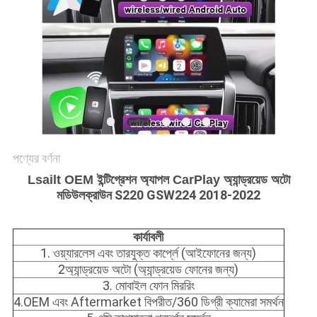
POLICY
পণ্যের বর্ণনা
Lsailt OEM ইন্টিগ্রেশন অ্যাপল CarPlay অ্যান্ড্রয়েড অটো
ক্রাউন S220 GSW224 2018-2022
মডিউল
কার্যাবলী
1. ওয়্যারলেস এবং তারযুক্ত কার্প্লে (আইফোনের জন্য)
2অ্যান্ড্রয়েড অটো (অ্যান্ড্রয়েড ফোনের জন্য)
3. মোবাইল ফোন মিররিং
4.OEM এবং Aftermarket বিপরীত/360 ডিগ্রী ক্যামেরা সমর্থন