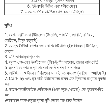
5.এসি তাপমাত্রা প্রদর্শন সমর্থন
6. ইউএসবি ভিডিও এবং সঙ্গীত খেলুন
7. এফএম রেডিও মডিউল যোগ করুন (ঐচ্ছিক)
সুবিধা
1. সমর্থন মাল্টি-ভাষা ইন্টারফেস (ইংরেজি, স্প্যানিশ, জাপানি, রাশিয়ান,
কোরিয়ান, হিব্রু ইত্যাদি)
2. সমস্ত OEM ফাংশন বজায় রাখেঃ স্টিয়ারিং হুইল নিয়ন্ত্রণ, টাচস্ক্রিন,
বোতাম
3. এসি তাপমাত্রা প্রদর্শন
4. প্লাগ-এন্ড-প্লে ইনস্টলেশন (পিন-টু-পিন সংযোগ, তারের কাটা নেই)
5. মূল তারের ক্ষতি ছাড়া কারখানা সিস্টেম মসৃণ আপগ্রেড
6. অবিচ্ছিন্ন স্মার্টফোন মিররিংয়ের জন্য দ্বৈত সংযোগ (ব্লুটুথ + ওয়াইফাই)
7. CarPlay এবং মূল গাড়ী ইন্টারফেসের মধ্যে এক ক্লিকের মাধ্যমে স্যুইচ
করা
8. ভয়েস-অ্যাক্টিভেটেড নেভিগেশন (গুগল ম্যাপ/ওয়েজ) এবং হ্যান্ডস-ফ্রি
কল
9অনলাইন সফটওয়্যার দ্বারা সুবিধাজনক আপডেট সিস্টেম।