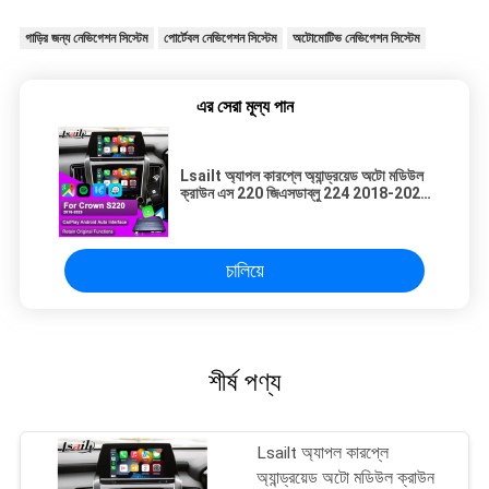
গাড়ির জন্য নেভিগেশন সিস্টেম
পোর্টেবল নেভিগেশন সিস্টেম
অটোমোটিভ নেভিগেশন সিস্টেম
এর সেরা মূল্য পান
Lsailt অ্যাপল কারপ্লে অ্যান্ড্রয়েড অটো মডিউল
ক্রাউন এস 220 জিএসডাব্লু 224 2018-2022
ইন্টিগ্রেশন মোবাইল ফোন মিররিং, বিপরীত ক্যামেরা
চালিয়ে
শীর্ষ পণ্য
Lsailt অ্যাপল কারপ্লে
অ্যান্ড্রয়েড অটো মডিউল ক্রাউন