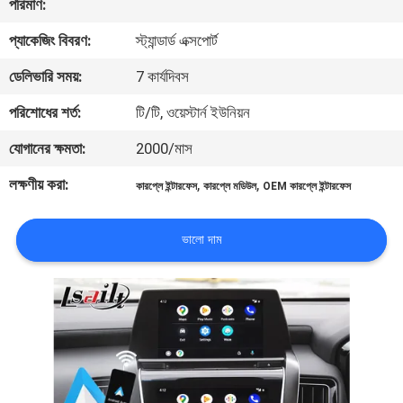
পরিমাণ:
প্যাকেজিং বিবরণ:
স্ট্যান্ডার্ড এক্সপোর্ট
মান
নিয়ন্ত্রণ
ডেলিভারি সময়:
7 কার্যদিবস
পরিশোধের শর্ত:
টি/টি, ওয়েস্টার্ন ইউনিয়ন
যোগাযোগ
যোগানের ক্ষমতা:
2000/মাস
করুন
লক্ষণীয় করা:
,
,
কারপ্লে ইন্টারফেস
কারপ্লে মডিউল
OEM কারপ্লে ইন্টারফেস
খবর
ভালো দাম
কেস
SITEMAP
PRIVACY