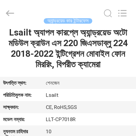
Shenzhen
Xinsongxia
Automobile
Electron
Co.,Ltd.
অ্যান্ড্রয়েড কার ইন্টারফেস
All
Rights
Reserved.
Lsailt অ্যাপল কারপ্লে অ্যান্ড্রয়েড অটো
বাড়ি
মডিউল ক্রাউন এস 220 জিএসডাব্লু 224
পণ্য
2018-2022 ইন্টিগ্রেশন মোবাইল ফোন
মিররিং, বিপরীত ক্যামেরা
ভিডিও
উৎপত্তি স্থল:
শেনজেন
আমাদের
পরিচিতিমুলক নাম:
Lsailt
সম্পর্কে
সাক্ষ্যদান:
CE, RoHS,SGS
মডেল নম্বার:
LLT-CP7018R
কারখানা
ভ্রমণ
ন্যূনতম চাহিদার
10