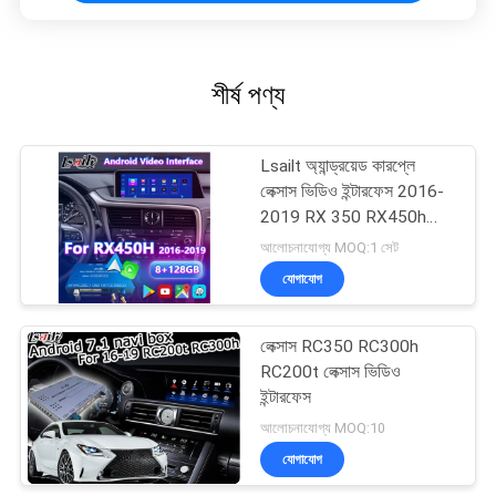
শীর্ষ পণ্য
Lsailt অ্যান্ড্রয়েড কারপ্লে
লেক্সাস ভিডিও ইন্টারফেস 2016-
2019 RX 350 RX450h
RX200t RX350L RX450L
আলোচনাযোগ্য MOQ:1 সেট
RX300 RX350
যোগাযোগ
লেক্সাস RC350 RC300h
RC200t লেক্সাস ভিডিও
ইন্টারফেস
আলোচনাযোগ্য MOQ:10
যোগাযোগ