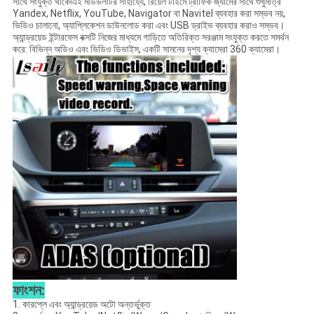
সাথে সংযুক্ত থাকে৷এই মডিউলটির সাহায্যে, রিয়েল টাইমে ট্রাফিক জ্যামের সাথে শুধুমাত্র
Yandex, Netflix, YouTube, Navigator বা Navitel ব্যবহার করা সম্ভব নয়,
ভিডিও চালানো, অ্যাপ্লিকেশন ডাউনলোড করা এবং USB ড্রাইভ ব্যবহার করাও সম্ভব।
অ্যান্ড্রয়েড ইন্টারফেস বক্সটি নিজের মাধ্যমে গাড়িতে অতিরিক্ত সরঞ্জাম সংযুক্ত করতে সমর্থন
করে: বিভিন্ন অডিও এবং ভিডিও ডিভাইস, একটি সামনের দৃশ্য ক্যামেরা 360 ক্যামেরা।
ফাংশন:
1. কারপ্লে এবং অ্যান্ড্রয়েড অটো অন্তর্ভুক্ত