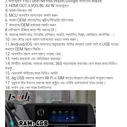
2.অন্তর্ভুক্ত YouTube/Netflix/Waze/Google মানচিত্র/Waze...
3. HDMI OUT/LVDS IN/ AV IN অন্তর্ভুক্ত
4. সমর্থন বিভক্ত পর্দা
5. MCU অনলাইন আপগ্রেড সমর্থন করুন
6. সমর্থন OEM বোতাম/টাচ স্ক্রীন/স্টিয়ারিং হুইল কাজ
7. কারখানা/OEM ক্যামেরা সমর্থন করুন
8.সেটআপে ঐচ্ছিক জন্য পাঁচ ধরনের UI।
9. বহুভাষা সমর্থন করে: ইংরেজি, রাশিয়ান, আরবি, স্প্যানিশ, হিব্রু, কোরিয়ান, জাপানিজ...।
10. প্লে স্টোর থেকে অ্যাপ ডাউনলোড করতে সক্ষম করুন।
11.Android/IOS ফোন কারপ্লে/অ্যান্ড্রয়েড অটোর মাধ্যমে ওয়াই-ফাই বা USB তারের
মাধ্যমে OEM স্ক্রিনে মিররিং।
12. অনলাইন-ম্যাপ: গুগল ম্যাপ, ওয়েজ, হেমা...
13. সমর্থন কারখানা এবং অতিরিক্ত ক্যামেরা.
14. বিপরীত ক্যামেরা, সামনের ক্যামেরা, 360 প্যানোরামা ক্যামেরা যোগ করার জন্য ভিডিও
ইনপুট.....
15. হেডরেস্ট মনিটরের জন্য ভিডিও আউট
16. 4g USB ডঙ্গলের মাধ্যমে Wi-Fi বা SIM কারের মাধ্যমে নেটওয়ার্ক সংযুক্ত করুন৷
17. হ্যান্ডস ফ্রি উত্তর ফোনের জন্য ব্লুটুথ এবং ওবিডি ড্যাশবোর্ডে তথ্য দেখায়।
18. প্লাগ এবং প্লে সহজ ইনস্টলেশন