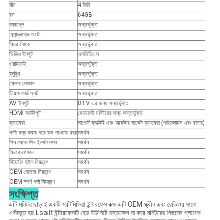
র্যাম
4 জিবি
রম
64GB
কারপ্লে
অন্তর্ভুক্ত
অ্যান্ড্রয়েড অটো
অন্তর্ভুক্ত
মিরর লিঙ্ক
অন্তর্ভুক্ত
ভিডিও ইনপুট
এলভিডিএস
ওয়াইফাই
অন্তর্ভুক্ত
ব্লুটুথ
অন্তর্ভুক্ত
খেলার দোকান
অন্তর্ভুক্ত
টিএফ কার্ড স্লট
অন্তর্ভুক্ত
AV ইনপুট
DTV এর জন্য অন্তর্ভুক্ত
HDMI আউটপুট
হেডরেস্ট মনিটরের জন্য অন্তর্ভুক্ত
ক্যামেরা
সাপোর্ট ফ্যাক্টরি এবং আফটার মার্কেট ক্যামেরা (গাইডলাইন এবং রাডার)
গাড়ি বন্ধ করার পরে কম পাওয়ার খরচ
সমর্থন
পিন থেকে পিন ইনস্টলেশন
সমর্থন
মিরক্রোফোন
সমর্থন
স্টিয়ারিং হুইল নিয়ন্ত্রণ
সমর্থন
OEM বোতাম নিয়ন্ত্রণ
সমর্থন
OEM স্পর্শ পর্দা নিয়ন্ত্রণ
সমর্থন
সংক্ষিপ্ত
এটি মনিটর ছাড়াই একটি মাল্টিমিডিয়া ইন্টারফেস বক্স৷ এটি OEM স্ক্রীন এবং রেডিওর সাথে
একীভূত হয়৷ Lsailt ইন্টারফেসটি হেড ইউনিটে হস্তক্ষেপ না করে মনিটরের পিছনের প্লাগের