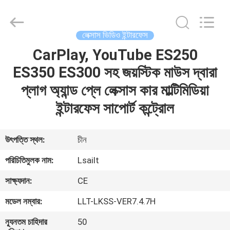
Shenzhen
Xinsongxia
Automobile
Electron
Co.,Ltd.
লেক্সাস ভিডিও ইন্টারফেস
All
Rights
Reserved.
CarPlay, YouTube ES250
বাড়ি
ES350 ES300 সহ জয়স্টিক মাউস দ্বারা
পণ্য
প্লাগ অ্যান্ড প্লে লেক্সাস কার মাল্টিমিডিয়া
ইন্টারফেস সাপোর্ট কন্ট্রোল
ভিডিও
উৎপত্তি স্থল:
চীন
আমাদের
পরিচিতিমুলক নাম:
Lsailt
সম্পর্কে
সাক্ষ্যদান:
CE
মডেল নম্বার:
LLT-LKSS-VER7.4.7H
কারখানা
ভ্রমণ
ন্যূনতম চাহিদার
50