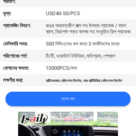
পরিমাণ:
মূল্য:
USD40-50/PCS
মান
নিয়ন্ত্রণ
প্যাকেজিং বিবরণ:
রঙের অভ্যন্তরীণ বাক্স সহ উপহার প্যাকেজ / বাবল
ব্যাগ, নিরপেক্ষ শক্ত কাগজ সহ সংকুচিত শিল্প প্যাকেজ
ডেলিভারি সময়:
500 পিসিএসের কম জন্য 3 কার্যদিবসের মধ্যে
যোগাযোগ
করুন
পরিশোধের শর্ত:
টি/টি, ওয়েস্টার্ন ইউনিয়ন, মানিগ্রাম, পেপ্যাল
যোগানের ক্ষমতা:
10000PCS/মাস
খবর
লক্ষণীয় করা:
,
মাল্টিমেডকার নেভিগেশন সিস্টেম
কার মাল্টিমিডিয়া নেভিগেশন সিস্টেম
কেস
ভালো দাম
সাইট
ম্যাপ