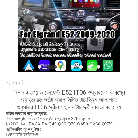
PRIVACY
POLICY
পণ্যের বর্ণনা
নিসান এলগ্র্যান্ড কোয়েস্ট E52 IT06 ওয়্যারলেস কারপ্লে
অ্যান্ড্রয়েড অটো ক্যাপাসিটিভ টাচ স্ক্রিন আপগ্রেড
শুধুমাত্র IT06 স্ক্রীন সহ নন-টাচ স্ক্রীন মডেলের জন্য
গাড়ির মডেলের জন্য উপযুক্ত:
নিসান এলগ্রান্ড কোয়েস্ট পাথফাইন্ডার প্যাট্রোল 370z মুরানো
ইনফিনিটি জিএম EX JX FX Q40 Q60 Q70 QX50 QX60 QX70
প্রতিযোগিতামূলক সুবিধা :
1কোন ক্ষতি ইনস্টলেশন