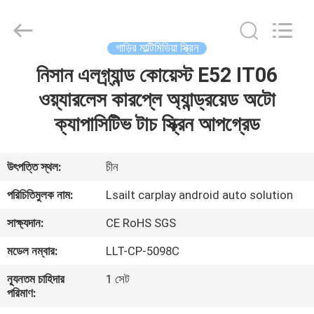
Shenzhen
Xinsongxia
Automobile
Electron
Co.,Ltd.
গাড়ির মাল্টিমিডিয়া স্ক্রিন
All
Rights
Reserved.
নিসান এলগ্র্যান্ড কোয়েস্ট E52 IT06
বাড়ি
ওয়্যারলেস কারপ্লে অ্যান্ড্রয়েড অটো
পণ্য
ক্যাপাসিটিভ টাচ স্ক্রিন আপগ্রেড
ভিডিও
উৎপত্তি স্থল:
চীন
পরিচিতিমুলক নাম:
Lsailt carplay android auto solution
আমাদের
সাক্ষ্যদান:
CE RoHS SGS
সম্পর্কে
মডেল নম্বার:
LLT-CP-5098C
কারখানা
ন্যূনতম চাহিদার
1 সেট
পরিমাণ:
ভ্রমণ