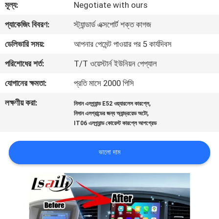
মূল্য:
Negotiate with ours
মান
প্যাকেজিং বিবরণ:
স্ট্যান্ডার্ড এক্সপোর্ট শক্ত কাগজ
নিয়ন্ত্রণ
ডেলিভারি সময়:
আপনার পেমেন্ট পাওয়ার পর 5 কার্যদিবস
পরিশোধের শর্ত:
T/T ওয়েস্টার্ন ইউনিয়ন পেপ্যাল
যোগাযোগ
যোগানের ক্ষমতা:
প্রতি মাসে 2000 পিসি
করুন
লক্ষণীয় করা:
,
নিসান এলগ্র্যান্ড E52 ওয়্যারলেস কারপ্লে
,
নিসান এলগ্রান্ডের জন্য অ্যান্ড্রয়েড অটো
খবর
IT06 এলগ্র্যান্ড কোয়েস্ট কারপ্লে আপগ্রেড
কেস
ভালো দাম
সাইট
ম্যাপ