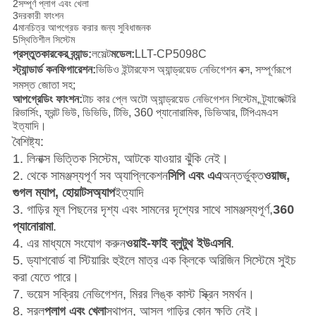
2সম্পূর্ণ প্লাগ এবং খেলা
3দরকারী ফাংশন
4মানচিত্র আপগ্রেড করার জন্য সুবিধাজনক
5স্থিতিশীল সিস্টেম
প্রস্তুতকারকের ব্র্যান্ড:
লসেল্ট
মডেল:
LLT-CP5098C
স্ট্যান্ডার্ড কনফিগারেশন:
ভিডিও ইন্টারফেস অ্যান্ড্রয়েড নেভিগেশন বক্স, সম্পূর্ণরূপে
সমস্ত জোতা সহ;
আপগ্রেডিং ফাংশন:
টাচ কার প্লে অটো অ্যান্ড্রয়েড নেভিগেশন সিস্টেম, ট্র্যাজেক্টরি
রিভার্সিং, ফ্রন্ট ভিউ, ডিভিডি, টিভি, 360 প্যানোরামিক, ডিভিআর, টিপিএমএস
ইত্যাদি।
বৈশিষ্ট্য:
1. লিনাক্স ভিত্তিক সিস্টেম, আটকে যাওয়ার ঝুঁকি নেই।
2. থেকে সামঞ্জস্যপূর্ণ সব অ্যাপ্লিকেশন
সিপি এবং এএ
অন্তর্ভুক্ত
ওয়াজ,
গুগল ম্যাপ, হোয়াটসঅ্যাপ
ইত্যাদি
3. গাড়ির মূল পিছনের দৃশ্য এবং সামনের দৃশ্যের সাথে সামঞ্জস্যপূর্ণ,
360
প্যানোরামা
.
4. এর মাধ্যমে সংযোগ করুন
ওয়াই-ফাই ব্লুটুথ ইউএসবি
.
5. ড্যাশবোর্ড বা স্টিয়ারিং হুইলে মাত্র এক ক্লিকে অরিজিন সিস্টেমে সুইচ
করা যেতে পারে।
7. ভয়েস সক্রিয় নেভিগেশন, মিরর লিঙ্ক কাস্ট স্ক্রিন সমর্থন।
8. সরল
প্লাগ এবং খেলা
স্থাপন
, আসল গাড়ির কোন ক্ষতি নেই।