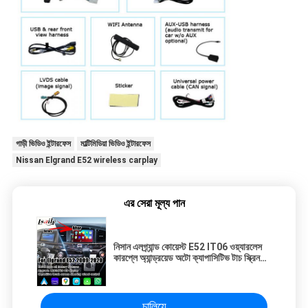
গাড়ী ভিডিও ইন্টারফেস
মাল্টিমিডিয়া ভিডিও ইন্টারফেস
Nissan Elgrand E52 wireless carplay
এর সেরা মূল্য পান
নিসান এলগ্র্যান্ড কোয়েস্ট E52 IT06 ওয়্যারলেস
কারপ্লে অ্যান্ড্রয়েড অটো ক্যাপাসিটিভ টাচ স্ক্রিন
আপগ্রেড
চালিয়ে