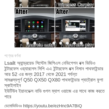
PRIVACY
POLICY
পণ্যের বর্ণনা
Lsailt অ্যান্ড্রয়েড সিস্টেম জিপিএস নেভিগেশন বক্স ভিডিও
ইন্টারফেস ওয়্যারলেস সিপি এএ ইন্টারফেস বক্স নিসান পাথফাইন্ডার
আর 52 এর জন্য 2017 থেকে 2021 পর্যন্ত
সামঞ্জস্যপূর্ণ Q50 QX50 QX80 পাথফাইন্ডার প্যাট্রোল ফুগা
স্কাইলাইন
ইউটিউব ইয়ানডেক্স নাভি গুগল ম্যাপ ওয়াজে এর সাথে কাজ করতে
পারে
ডেমো
ভিডিওঃ https://youtu.be/ezHnc9A7BIQ