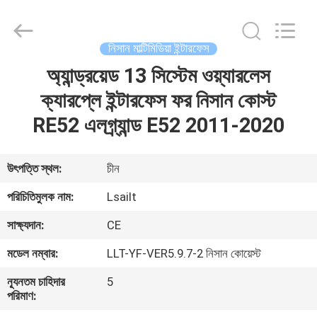
Shenzhen
Xinsongxia
Automobile
Electron
Co.,Ltd.
নিসান মাল্টিমিডিয়া ইন্টারফেস
All
Rights
Reserved.
অ্যান্ড্রয়েড 13 সিস্টেম ওয়্যারলেস
বাড়ি
ক্যারপ্লে ইন্টারফেস ফর নিসান কোস্ট
পণ্য
RE52 এলগ্র্যান্ড E52 2011-2020
ভিডিও
উৎপত্তি স্থল:
চীন
পরিচিতিমুলক নাম:
Lsailt
আমাদের
সাক্ষ্যদান:
CE
সম্পর্কে
মডেল নম্বার:
LLT-YF-VER5.9.7-2 নিসান কোয়েস্ট
কারখানা
ন্যূনতম চাহিদার
5
পরিমাণ:
ভ্রমণ