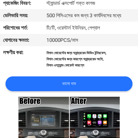
প্যাকেজিং বিবরণ:
স্ট্যান্ডার্ড এক্সপোর্ট শক্ত কাগজ
মান
ডেলিভারি সময়:
500 পিসিএসের কম জন্য 3 কার্যদিবসের মধ্যে
নিয়ন্ত্রণ
পরিশোধের শর্ত:
টি/টি, ওয়েস্টার্ন ইউনিয়ন, পেপ্যাল
যোগানের ক্ষমতা:
10000PCS/মাস
যোগাযোগ
লক্ষণীয় করা:
,
নিসান কোয়েস্টের জন্য অ্যান্ড্রয়েড ভিডিও ইন্টারফেস
করুন
,
নিসান কোয়েস্টের জন্য কারপ্লে অ্যান্ড্রয়েড অটো
নিসান এলগ্র্যান্ড কোয়েস্ট কারপ্লে
খবর
ভালো দাম
কেস
সাইট
ম্যাপ