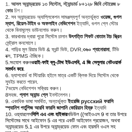
1.
আসল অ্যান্ড্রয়েড ১৩ সিস্টেম, স্ট্যান্ডার্ড ৮+১২৮ জিবি স্টোরেজ ৮
কোর
চিপ।
2. সব অ্যান্ড্রয়েড অ্যাপ্লিকেশন সামঞ্জস্যপূর্ণ অন্তর্ভুক্ত
ওয়েজ, গুগল
ম্যাপ, রিয়েল-টাইম ও অফলাইন নেভিগেশন
ইত্যাদি, গুগল প্লে স্টোর
থেকে বিনামূল্যে ডাউনলোড করুন।
3. কারখানার দ্বারা পুরো সিস্টেম চালান
উৎপত্তি শিফট বোতাম টাচ স্ক্রিন
সেন্ট্রাল কনসোলে।
4. গাড়ির মূল রিয়ার ভিউ & ফ্রন্ট ভিউ, DVR,
৩৬০ প্যানোরামা
, টিভি
বক্স, TPMS ঐচ্ছিক।
5.
সংযোগ করুন
ওয়াই-ফাই ব্লু-টোথ ইউএসবি, 4 জি সেলুলার নেটওয়ার্ক
সমর্থন করে
.
6. ড্যাশবোর্ড বা স্টিয়ারিং হুইলে মাত্র একটি ক্লিক দিয়ে সিস্টেম থেকে
স্যুইচ করতে পারেন.
7ভয়েস নেভিগেশন সক্রিয় করুন।
8সহজ.
প্লাগ অ্যান্ড প্লে
ইনস্টলেশন।
9. একাধিক ভাষা সমর্থিত, অন্তর্ভুক্ত
ইংরেজি русский ফরাসি
স্প্যানিশ পর্তুগিজ আরবি ফারসি জাপানি কোরিয়ান হিব্রু
ইত্যাদি
10.
ওয়্যারলেস
সিপি এএ এবং হাইকার
মডিউল ((আইওএস 9 বা তার উপরে
সিস্টেমের সাথে আইফোন 5 এর পরে একটি আইফোন প্রয়োজন, অথবা
অ্যান্ড্রয়েড 5.1 এর উপরে অ্যান্ড্রয়েড ফোন এবং হারমনি ওএস সহ