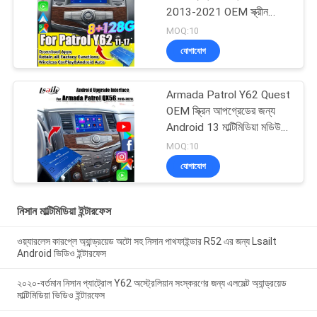
2013-2021 OEM স্ক্রীন
আপগ্রেড, ওয়্যারলেস কারপ্লে,
MOQ:10
অ্যান্ড্রয়েড অটো, ইউটিউব সহ
যোগাযোগ
Armada Patrol Y62 Quest
OEM স্ক্রিন আপগ্রেডের জন্য
Android 13 মাল্টিমিডিয়া মডিউল,
ওয়্যারলেস CarPlay,
MOQ:10
YouTube, Google Map সহ
যোগাযোগ
নিসান মাল্টিমিডিয়া ইন্টারফেস
ওয়্যারলেস কারপ্লে অ্যান্ড্রয়েড অটো সহ নিসান পাথফাইন্ডার R52 এর জন্য Lsailt
Android ভিডিও ইন্টারফেস
২০২০-বর্তমান নিসান প্যাট্রোল Y62 অস্ট্রেলিয়ান সংস্করণের জন্য এলসেল্ট অ্যান্ড্রয়েড
মাল্টিমিডিয়া ভিডিও ইন্টারফেস