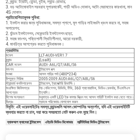
2. ব্র্যান্ড: টয়োটা, হোন্ডা, বুইক, ল্যান্ড রোভার;
3. বড় অটোমোবাইল সরবরাহ সুপারমার্কেট, গাড়ী অডিও দোকান, অটো মেরামতের কারখানা, মান
4S দোকান.
প্রতিযোগিতামূলক সুবিধা:
1. ইনস্টল করার জন্য সুবিধাজনক, সমস্ত প্লাগে, মূল গাড়ির লাইনগুলি ধ্বংস করবে না, সহজ
অপারেশন;
2. র্যান্ডম ইনস্টলেশন, সেকেন্ডারি ইনস্টলেশন ছাড়া;
3. সহজ ফাংশন, শক্তিশালী স্থিতিশীলতা, আরো দরকারী,
4. মানচিত্র আপগ্রেড করতে সুবিধাজনক।
প্যারামিটার
মডেল
LLT-AUDI-VER1.7
ব্র্যান্ড
(Lsailt)
CAR মডেল
AUDI- A6L/Q7/A8L/S6
ফাংশন
ইন্টারফেস বক্স
সংজ্ঞা
আসল গাড়ির পর্দা (480*234)
উপযুক্ত সিরিজ
2005-2009 AUDI-A6L/Q7/A8L/S6
স্ট্যান্ডার্ড কনফিগারেশন
ইন্টারফেস, ট্রাজেক্টরি রিভার্সিং।
সংরক্ষিত জিনিসপত্র
টাচ নেভিগেশন, ডিভিডি, টিভি, 360 প্যানোরামিক, ভিডিও রেকর্ডার, টিএমপিএস
আপগ্রেড
ইত্যাদি।
বিশেষ সংস্করণ
শুধুমাত্র একটি LED ট্রু কালার স্ক্রিন সহ আসল গাড়িটি ইনস্টল করা যেতে পারে।
বিঃদ্রঃ
গ্রাহক পরিষেবায় যোগাযোগ করুন
বিবৃতি: এই ওয়েবসাইটের সমস্ত ব্র্যান্ডগুলি আসল কোম্পানির অন্তর্গত, যদি এই ওয়েবসাইটটি
ব্যবহার করতে না চান, দয়া করে সময়মতো নোট করুন এবং মুছে দিন।
ব্যাকআপ ক্যামেরা ইন্টারফেস
এইচডি ভিডিও ডিকোডার
মাল্টিমিডিয়া ভিডিও ইন্টারফেস