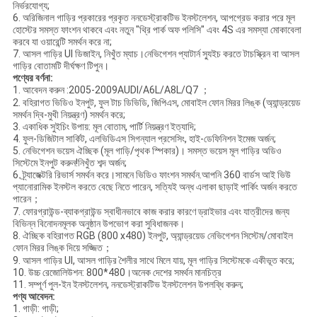
নির্ভরযোগ্য;
6. অরিজিনাল গাড়ির প্রকারের প্রকৃত ননডেস্ট্রাকটিভ ইনস্টলেশন, আপগ্রেড করার পরে মূল
হোস্টের সমস্ত ফাংশন থাকবে এবং নতুন "থ্রি পার্ক অফ পলিসি" এবং 4S এর সমস্যা মোকাবেলা
করবে যা ওয়ারেন্টি সমর্থন করে না;
7. আসল গাড়ির UI ডিজাইন, নিখুঁত ম্যাচ।নেভিগেশন প্যাটার্ন স্যুইচ করতে টাচস্ক্রিন বা আসল
গাড়ির বোতামটি দীর্ঘক্ষণ টিপুন।
পণ্যের বর্ণনা:
1. আবেদন করুন :2005-2009AUDI/A6L/A8L/Q7 ；
2. বহিরাগত ভিডিও ইনপুট, ফুল টাচ ডিভিডি, জিপিএস, মোবাইল ফোন মিরর লিঙ্ক (অ্যান্ড্রয়েড
সমর্থন দ্বি-মুখী নিয়ন্ত্রণ) সমর্থন করে;
3. একাধিক সুইচিং উপায়: মূল বোতাম, পার্টি নিয়ন্ত্রণ ইত্যাদি;
4. ফুল-ডিজিটাল সার্কিট, এলভিডিএস সিগন্যাল প্রসেসিং, হাই-ডেফিনিশন ইমেজ অর্জন;
5. নেভিগেশন ভয়েস ঐচ্ছিক (মূল গাড়ি/পৃথক স্পিকার)। সমস্ত ভয়েস মূল গাড়ির অডিও
সিস্টেমে ইনপুট করুন!নিখুঁত শব্দ অর্জন;
6. ট্র্যাজেক্টরি রিভার্স সমর্থন করে।সামনে ভিডিও ফাংশন সমর্থন.আপনি 360 বার্ডস আই ভিউ
প্যানোরামিক ইনস্টল করতে বেছে নিতে পারেন, সত্যিই অন্ধ এলাকা ছাড়াই পার্কিং অর্জন করতে
পারেন；
7. ফোরগ্রাউন্ড-ব্যাকগ্রাউন্ড স্বাধীনভাবে কাজ করার কারণে ড্রাইভার এবং যাত্রীদের জন্য
বিভিন্ন বিনোদনমূলক অনুষ্ঠান উপভোগ করা সুবিধাজনক।
8. ঐচ্ছিক বহিরাগত RGB (800 x480) ইনপুট, অ্যান্ড্রয়েড নেভিগেশন সিস্টেম/মোবাইল
ফোন মিরর লিঙ্ক দিয়ে সজ্জিত；
9. আসল গাড়ির UI, আসল গাড়ির শৈলীর সাথে মিলে যায়, মূল গাড়ির সিস্টেমকে একীভূত করে;
10. উচ্চ রেজোলিউশন: 800*480।অনেক দেশের সমর্থন মানচিত্র
11. সম্পূর্ণ পুল-ইন ইনস্টলেশন, ননডেস্ট্রাকটিভ ইনস্টলেশন উপলব্ধি করুন;
পণ্য আবেদন:
1. গাড়ী: গাড়ী;