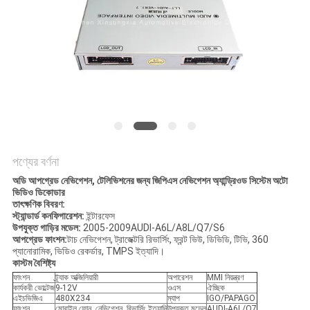
PRIVACY
POLICY
পণ্যের বর্ণনা
অডি আপগ্রেড নেভিগেশন, টেলিভিশনের জন্য জিপিএস নেভিগেশন অ্যান্ড্রিওড সিস্টেম অটো
ভিডিও ডিকোডার
তাৎক্ষণিক বিবরণ:
স্ট্যান্ডার্ড কনফিগারেশন:
ইন্টারফেস
উপযুক্ত গাড়ির মডেল:
2005-2009AUDI-A6L/A8L/Q7/S6
আপগ্রেড ফাংশন:
টাচ নেভিগেশন, ট্রাজেক্টরি রিভার্সিং, ফ্রন্ট ভিউ, ডিভিডি, টিভি, 360
প্যানোরামিক, ভিডিও রেকর্ডার, TMPS ইত্যাদি।
কাস্টম বৈশিষ্ট্য
ফাংশন
ট্র্যাক অক্জিলিয়ারী
অপারেশন
MMI নিয়ন্ত্রণ
কার্যকরী ভোল্টেজ
9-12V
ওএস
ঐচ্ছিক
এইচভিজিএ
480X234
ম্যাপ
IGO/PAPAGO
ফাংশন
মোবাইল ফোন, নেভিগেশন, রিভার্সিং ইত্যাদি
উপযুক্ত মডেল
AUDI-A6L/Q7