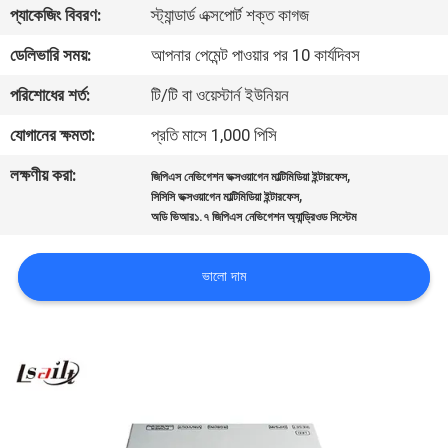
প্যাকেজিং বিবরণ:
স্ট্যান্ডার্ড এক্সপোর্ট শক্ত কাগজ
মান
ডেলিভারি সময়:
আপনার পেমেন্ট পাওয়ার পর 10 কার্যদিবস
নিয়ন্ত্রণ
পরিশোধের শর্ত:
টি/টি বা ওয়েস্টার্ন ইউনিয়ন
যোগানের ক্ষমতা:
প্রতি মাসে 1,000 পিসি
যোগাযোগ
লক্ষণীয় করা:
,
জিপিএস নেভিগেশন ভক্সওয়াগেন মাল্টিমিডিয়া ইন্টারফেস
করুন
,
সিসিসি ভক্সওয়াগেন মাল্টিমিডিয়া ইন্টারফেস
অডি ভিআর১.৭ জিপিএস নেভিগেশন অ্যান্ড্রিওড সিস্টেম
খবর
ভালো দাম
কেস
সাইট
ম্যাপ