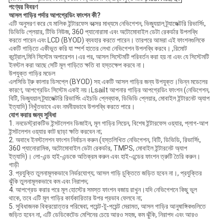
পণ্যের বিবরণ
আসল গাড়ির পর্দার আপগ্রেডিং ফাংশন কী?
এটি অনুসরণ করে যে মালিক ইন্টারফেস বক্সের মাধ্যমে নেভিগেশন, ভিজ্যুয়াল ট্র্যাজেক্টরি রিভার্সিং,
ডিভিডি প্লেয়ার, টিভি নিউজ, 360 প্যানোরামা এবং অটোমোবাইল ডেটা রেকর্ডার উপলব্ধি
করতে পারেন এবং LCD (BYOD) ব্যবহার করতে পারেন। তারপরে আমরা এই ফাংশনগুলিকে
একটি গাড়িতে একীভূত করি যা স্পর্শ হাতের লেখা নেভিগেশন উপলব্ধি করবে। ,রিমোট
কন্ট্রোল,মিনি সিস্টেম অপারেশন।এর পর, আসল সিস্টেমটি পরিবর্তন করা হয় না এবং যে সিস্টেমটি
ইনস্টল করা আছে সেটি মূল গাড়িতে ক্ষতি বা হস্তক্ষেপ করবে না।
উপযুক্ত গাড়ির মডেল
এলসিডি ট্রু কালার ডিসপ্লে (BYOD) সহ একটি আসল গাড়ির জন্য উপযুক্ত।ভিন্ন মডেলের
কারণে, আপগ্রেডিং সিস্টেম একই নয়।Lsailt আপনার গাড়ির আপগ্রেডিং ফাংশন (নেভিগেশন,
বিটি, ভিজ্যুয়াল ট্র্যাজেক্টরি রিভার্সিং এইচডি প্লেব্যাক, ডিভিডি প্লেয়ার, মোবাইল ইন্টারনেট অ্যাপ
ইত্যাদি) নিখুঁতভাবে এবং নমনীয়ভাবে উপলব্ধি করতে পারে।
যোগ করার জন্য সুবিধা
1. ননডেস্ট্রাকটিভ ইন্সটলেশন ডিজাইন, মূল গাড়ির লিয়েন, বিশেষ ইন্টারফেস ওয়্যার, প্লাগ-আপ
ইন্সটলেশন ওয়্যার কাট ছাড়া ক্ষতি করবেন না;
2. অবাধে ইনস্টলেশন ফাংশন নির্বাচন করুন (হস্তলিখিত নেভিগেশন, বিটি, ডিভিডি, রিভার্সিং,
360 প্যানোরামিক, অটোমোবাইল ডেটা রেকর্ডার, TMPS, মোবাইল ইন্টারনেট অ্যাপ
ইত্যাদি)। লো-এন্ড হাই-এন্ডকে অতিক্রম করুন এবং হাই-এন্ডের ফাংশন ত্রুটি তৈরি করুন।
গাড়ী
3. প্রযুক্তি তুলনামূলকভাবে নির্ভরযোগ্য; আসল গাড়ি চুক্তিতে জড়িত হবেন না।, প্রযুক্তির
ঝুঁকি তুলনামূলকভাবে কম এবং নিরাপদ;
4. আপগ্রেড করার পরে মূল হোস্টের সমস্ত ফাংশন বজায় রাখুন।যদি নেভিগেশনে কিছু ভুল
থাকে, তবে এটি মূল গাড়ির কার্যকারিতার উপর প্রভাব ফেলবে না;
5. সুবিধাজনক বিক্রয়োত্তর পরিষেবা; পয়েন্ট-টু-পয়েন্ট মেরামত, আসল গাড়ির আনুষাঙ্গিকগুলিতে
জড়িত হবেন না, এটি ডেডিকেটেড মেশিনের চেয়ে আরও সহজ, কম ঝুঁকি, নিরাপদ এবং আরও