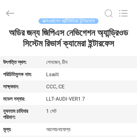
Shenzhen
Xinsongxia
Automobile
Electron
Co.,Ltd.
ভক্সওয়াগেন মাল্টিমিডিয়া ইন্টারফেস
All
Rights
Reserved.
অডির জন্য জিপিএস নেভিগেশন অ্যান্ড্রিওড
বাড়ি
সিস্টেম রিভার্স ক্যামেরা ইন্টারফেস
পণ্য
উৎপত্তি স্থল:
শেনজেন, চীন
ভিডিও
পরিচিতিমুলক নাম:
Lsailt
সাক্ষ্যদান:
CCC, CE
আমাদের
মডেল নম্বার:
LLT-AUDI-VER1.7
সম্পর্কে
ন্যূনতম চাহিদার
1 সেট
পরিমাণ:
কারখানা
মূল্য:
আলোচনাযোগ্য
ভ্রমণ