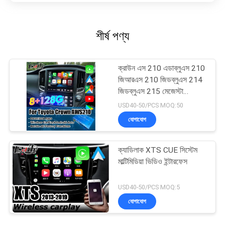
শীর্ষ পণ্য
ক্রাউন এস 210 এডাব্লুএস 210
জিআরএস 210 জিডব্লুএস 214
জিডব্লুএস 215 মেজেস্টা
অ্যাথলেট রয়্যাল সেলুন ওএম স্ক্রিন
USD40-50/PCS MOQ:50
আপগ্রেড ওয়্যারলেস কারপ্লে সহ
যোগাযোগ
ক্যাডিলাক XTS CUE সিস্টেম
মাল্টিমিডিয়া ভিডিও ইন্টারফেস
USD40-50/PCS MOQ:5
যোগাযোগ