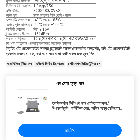
ডুয়াল ভিডিও ডিসপ্লে
CVBS,Y/C,YPbPr,RGB
ভিডিও আউট ভোল্টেজ
1.0Vpp/75Ω
এইচভিজিএ
800X480/CVBS
আউট শব্দ
ডুয়াল চ্যানেল সিডি স্টেরিও সাউন্ড
অপারেটিং তাপমাত্রা
-40℃ থেকে +85℃
সংগ্রহস্থল তাপমাত্রা
-40℃ থেকে +100℃
কার্যকরী ভোল্টেজ
ডিসি 9-16V
ট্র্যাক সংবেদনশীলতা
-161dBm
অবস্থান নির্ভুলতা
10m,2D RMS,5m,2D RMS,WAAS সক্ষম
জিপিএস অ্যান্টেনার ধরন
বাহ্যিক সক্রিয় সিরামিক অ্যান্টেনা
বিবৃতি: এই ওয়েবসাইটের সমস্ত ব্র্যান্ডগুলি আসল কোম্পানির অন্তর্গত, যদি এই ওয়েবসাইটটি
ব্যবহার করতে না চান, দয়া করে সময়মতো নোট করুন এবং মুছে দিন।
কার ভিডিও ইন্টারফেস
এইচডি ভিডিও ডিকোডার
নেভিগেশন ভিডিও ইন্টারফেস
এর সেরা মূল্য পান
ইউনিভার্সাল জিপিএস কার নেভিগেশন বক্স /
বিএমডব্লিউ, মার্সিডিজ বেঞ্জ, অডির জন্য নেভিগেশন
মডিউল
চালিয়ে