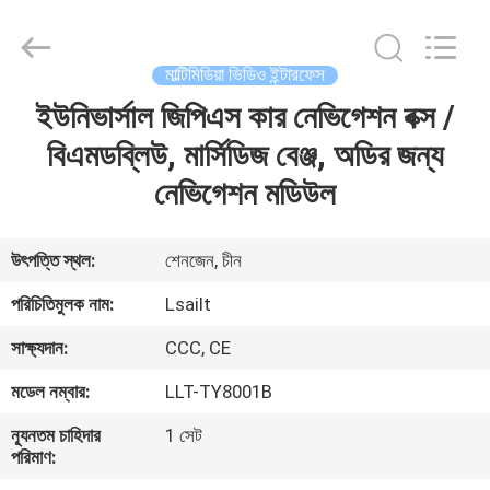
Shenzhen
Xinsongxia
Automobile
Electron
Co.,Ltd.
মাল্টিমিডিয়া ভিডিও ইন্টারফেস
All
Rights
Reserved.
ইউনিভার্সাল জিপিএস কার নেভিগেশন বক্স /
বাড়ি
বিএমডব্লিউ, মার্সিডিজ বেঞ্জ, অডির জন্য
পণ্য
নেভিগেশন মডিউল
ভিডিও
উৎপত্তি স্থল:
শেনজেন, চীন
পরিচিতিমুলক নাম:
Lsailt
আমাদের
সাক্ষ্যদান:
CCC, CE
সম্পর্কে
মডেল নম্বার:
LLT-TY8001B
কারখানা
ন্যূনতম চাহিদার
1 সেট
পরিমাণ:
ভ্রমণ