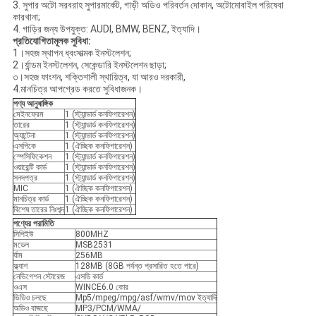
3. সুপার অটো সরবরাহ সুপারমার্কেট, গাড়ী অডিও পরিবর্তন দোকান, অটোমোবাইল পরিষেবা
কারখানা;
4. গাড়ির জন্য উপযুক্ত: AUDI, BMW, BENZ, ইত্যাদি।
প্রতিযোগিতামূলক সুবিধা
:
1।সহজ স্থাপন.ধ্বংসাত্মক ইনস্টলেশন;
2।র্যান্ডম ইনস্টলেশন, সেকেন্ডারি ইনস্টলেশন ছাড়া;
৩।সহজ ফাংশন, শক্তিশালী স্থায়িত্ব, যা আরও দরকারী,
4.মানচিত্র আপগ্রেড করতে সুবিধাজনক।
পণ্য আনুষাঙ্গিক
মেইনফ্রেম
1 (স্ট্যান্ডার্ড কনফিগারেশন)
তারের
1 (স্ট্যান্ডার্ড কনফিগারেশন)
অ্যান্টেনা
1 (স্ট্যান্ডার্ড কনফিগারেশন)
এসপিকে
1 (ঐচ্ছিক কনফিগারেশন)
স্পেসিফিকেশন
1 (স্ট্যান্ডার্ড কনফিগারেশন)
ওয়ারেন্টি কার্ড
1 (স্ট্যান্ডার্ড কনফিগারেশন)
সনদপত্র
1 (স্ট্যান্ডার্ড কনফিগারেশন)
MIC
1 (ঐচ্ছিক কনফিগারেশন)
মানচিত্র কার্ড
1 (ঐচ্ছিক কনফিগারেশন)
বিশেষ তারের নিঃশব্দ
1 (ঐচ্ছিক কনফিগারেশন)
পণ্যের পরামিতি
সিপিইউ
800MHZ
মডেল
MSB2531
র্যাম
256MB
ফ্ল্যাশ
128MB (8GB পর্যন্ত প্রসারিত হতে পারে)
নেভিগেশন স্টোরেজ
এসডি কার্ড
ওএস
WINCE6.0 কোর
ভিডিও চলছে
Mp5/mpeg/mpg/asf/wmv/mov ইত্যাদি
অডিও বাজছে
MP3/PCM/WMA/