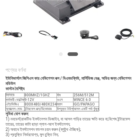
PRIVACY
POLICY
পণ্যের বর্ণনা
ইউনিভার্সাল জিপিএস কার নেভিগেশন বক্স / বিএমডব্লিউ, মার্সিডিজ বেঞ্জ, অডির জন্য নেভিগেশন
মডিউল
কাস্টম বৈশিষ্ট্য
সিপিইউ
800MHZ/1GHZ
র্যাম
256M/512M
কার্যকরী ভোল্টেজ
9-12V
ওএস
WINCE 6.0
এইচভিজিএ
800X480/480X234
ম্যাপ
IGO/PAPAGO
অ্যাক্সেস মোড
ইন্টারফেস বক্স/ডিকোডার
উপযুক্ত টাইপ
আসল একটি পর্দা খুঁজুন
সুবিধা যোগ করুন
:
1) ননডেস্ট্রাকটিভ ইনস্টলেশন ডিজাইন, যা আসল গাড়ির তারের ক্ষতি করে না;বিশেষ ইন্টারফেস
তারের, তারের কাটা ছাড়া প্লাগ-আপ ইনস্টলেশন;
2) অবাধে ইনস্টলেশন ফাংশন চয়ন করুন (ব্লুটুথ ঐচ্ছিক);
3) প্রযুক্তি নির্ভরযোগ্য, মূল চুক্তি নিন;