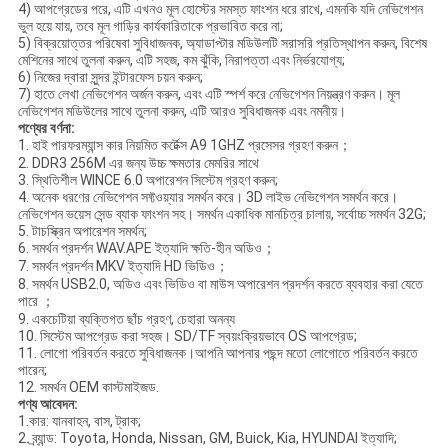
4) আপগ্রেডের পরে, এটি এখনও মূল হোস্টের সমস্ত ফাংশন ধরে রাখে, এমনকি যদি নেভিগেশন
ভুল হয়ে যায়, তবে মূল গাড়ির কার্যকারিতাকে প্রভাবিত করে না;
5) বিক্রয়োত্তর পরিষেবা সুবিধাজনক, অ্যাডাপ্টার মডিউলটি সরাসরি প্রতিস্থাপন করুন, বিশেষ
মেশিনের সাথে তুলনা করুন, এটি সহজ, কম ঝুঁকি, নিরাপত্তা এবং নির্ভরযোগ্য;
6) নিজের দ্বারা সুন্দর ইন্টারফেস চয়ন করুন;
7) হাতে লেখা নেভিগেশন অর্জন করুন, এবং এটি স্পর্শ করে নেভিগেশন নিয়ন্ত্রণ করুন। মূল
নেভিগেশন মডিউলের সাথে তুলনা করুন, এটি আরও সুবিধাজনক এবং নমনীয়।
পণ্যের বর্ণনা
:
1. হাই পারফরম্যান্স কার নিয়মিত কর্টেক্স A9 1GHZ প্রসেসর গ্রহণ করুন；
2. DDR3 256M এর জন্য উচ্চ ক্ষমতার মেমরির সাথে
3. স্থিতিশীল WINCE 6.0 অপারেশন সিস্টেম গ্রহণ করুন;
4. অনেক ধরণের নেভিগেশন সফ্টওয়্যার সমর্থন করে। 3D লাইভ নেভিগেশন সমর্থন করে।
নেভিগেশন ভয়েস সেন্ড ব্যাক ফাংশন সহ। সমর্থন একাধিক মানচিত্র চালায়, সর্বোচ্চ সমর্থন 32G;
5. টাচস্ক্রিন অপারেশন সমর্থন;
6. সমর্থন প্রদর্শন WAV.APE ইত্যাদি ক্ষতি-হীন অডিও；
7. সমর্থন প্রদর্শন MKV ইত্যাদি HD ভিডিও；
8. সমর্থন USB2.0, অডিও এবং ভিডিও বা মাউস অপারেশন প্রদর্শন করতে ব্যবহার করা যেতে
পারে ；
9. একচেটিয়া ব্যক্তিগত ছাঁচ গ্রহণ, চেহারা অনন্য
10. সিস্টেম আপগ্রেড করা সহজ। SD/TF স্বয়ংক্রিয়ভাবে OS আপগ্রেড;
11. লোগো পরিবর্তন করতে সুবিধাজনক।আপনি আপনার পছন্দ মতো লোগোতে পরিবর্তন করতে
পারেন;
12. সমর্থন OEM কাস্টমাইজড.
পণ্য আবেদন
:
1.কার: যানবাহন, বাস, ট্রাক;
2. ব্র্যান্ড: Toyota, Honda, Nissan, GM, Buick, Kia, HYUNDAI ইত্যাদি;