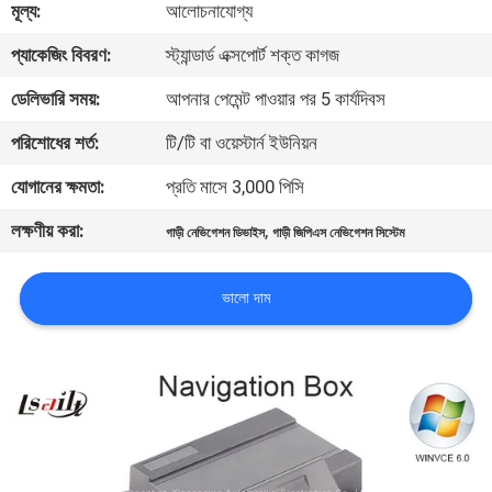
মূল্য:
আলোচনাযোগ্য
মান
প্যাকেজিং বিবরণ:
স্ট্যান্ডার্ড এক্সপোর্ট শক্ত কাগজ
নিয়ন্ত্রণ
ডেলিভারি সময়:
আপনার পেমেন্ট পাওয়ার পর 5 কার্যদিবস
পরিশোধের শর্ত:
টি/টি বা ওয়েস্টার্ন ইউনিয়ন
যোগাযোগ
যোগানের ক্ষমতা:
প্রতি মাসে 3,000 পিসি
করুন
লক্ষণীয় করা:
,
গাড়ী নেভিগেশন ডিভাইস
গাড়ী জিপিএস নেভিগেশন সিস্টেম
খবর
ভালো দাম
কেস
সাইট
ম্যাপ