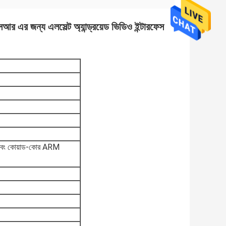
আর এর জন্য এলসেল্ট অ্যান্ড্রয়েড ভিডিও ইন্টারফেস
বং কোয়াড-কোর ARM