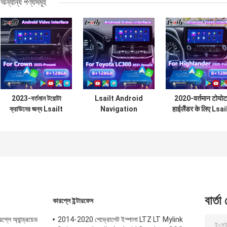
অন্যান্য পণ্যসমূহ
2023-বর্তমান টয়োটা
Lsailt Android
2020-वर्तमान टोयोट
ক্রাউনের জন্য Lsailt
Navigation
हाईलैंडर के लिए Lsai
অ্যান্ড্রয়েড ইন্টারফেস
Carplay Interface
Android कार नेविगे
জিপিএস নেভিগেশন বক্স
for 2021-2024
मल्टीमीडिया वीडियो
Toyota Land
इंटरफ़ेस
Cruiser 300 GX-R
VX-R GR GR-S
Sahara ZX VX
LC300
বার্তা
কারপ্লে ইন্টারফেস
রপ্লে অ্যান্ড্রয়েড
2014-2020 শেভ্রোলেট ইম্পালা LTZ LT Mylink