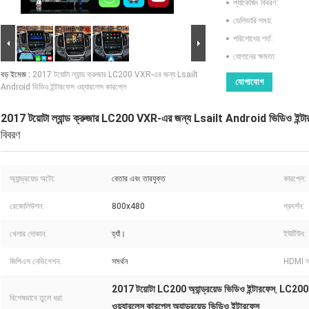
প্যাকেজিং বিবরণ:
ডেলিভারি সময়:
পরিশোধের শর্ত:
যোগানের ক্ষমতা:
বড় ইমেজ :
2017 টয়োটা ল্যান্ড ক্রুজার LC200 VXR-এর জন্য Lsailt
যোগাযোগ
Android ভিডিও ইন্টারফেস ওয়্যারলেস কারপ্লে
2017 টয়োটা ল্যান্ড ক্রুজার LC200 VXR-এর জন্য Lsailt Android ভিডিও ইন্টারফ
বিবরণ
অ্যান্ড্রয়েড অটো:
বেতার এবং তারযুক্ত
কারপ্লে:
রেজোলিউশন:
800x480
প্রদর্শন:
খেলার দোকান:
হ্যাঁ।
ইউটিউব:
জিপিএস নেভিগেশন:
সমর্থন
HDMI 
2017 টয়োটা LC200 অ্যান্ড্রয়েড ভিডিও ইন্টারফেস
LC200 অ্য
,
বিশেষভাবে তুলে ধরা:
ওয়্যারলেস কারপ্লে অ্যান্ড্রয়েড ভিডিও ইন্টারফেস