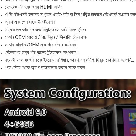
হেডসেট মনিটরের জন্য HDMI আউট
4 জি ইউএসবি ডঙ্গলের মাধ্যমে ওয়াই-ফাই বা সিম গাড়ির মাধ্যমে নেটওয়ার্ক সংযোগ ক
প্লাগ এবং প্লে সহজ ইনস্টলেশন
ওয়্যারলেস কারপ্লে এবং অ্যান্ড্রয়েড অটো অন্তর্ভুক্ত
সমর্থন OEM বোতাম / টাচ স্ক্রিন / স্টিয়ারিং হুইল কাজ
সমর্থন কারখানা/OEM এবং পরে বাজার ক্যামেরা
সেটআপের জন্য পাঁচ ধরনের ইন্টারফেস অপশনাল।
বহুভাষী ভাষা সমর্থন করেঃ ইংরেজি, রাশিয়ান, আরবি, স্প্যানিশ, হিব্রু, কোরিয়ান, জাপানি....
প্লে স্টোর থেকে অ্যাপ ডাউনলোড করতে সক্ষম করুন।