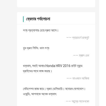
ক্রেতার পর্যালোচনা
পণ্য প্রত্যাশার চেয়ে দ্রুত আসে।
—— প্যারাডর্ন রামাবুট
খুব দ্রুত শিপিং. ভাল পণ্য
—— ম্যাক্স রেথ
ধন্যবাদ, সবাই আমার Honda HRV 2016 রাইট হ্যান্ড
ড্রাইভের সাথে কাজ করছে।
—— ফাওজান আজিমা
নেভিগেশন কাজ করে। দ্রুত ডেলিভারি। মনোরম যোগাযোগ।
ওয়েন্ডি, আপনাকে অনেক ধন্যবাদ.
—— আন্দ্রে সাভেনকো