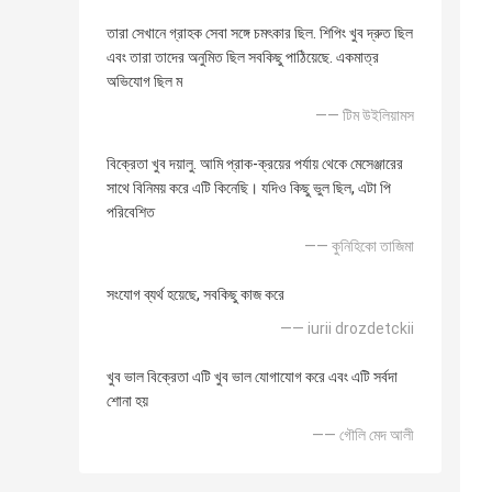
তারা সেখানে গ্রাহক সেবা সঙ্গে চমৎকার ছিল. শিপিং খুব দ্রুত ছিল
এবং তারা তাদের অনুমিত ছিল সবকিছু পাঠিয়েছে. একমাত্র
অভিযোগ ছিল ম
—— টিম উইলিয়ামস
বিক্রেতা খুব দয়ালু. আমি প্রাক-ক্রয়ের পর্যায় থেকে মেসেঞ্জারের
সাথে বিনিময় করে এটি কিনেছি। যদিও কিছু ভুল ছিল, এটা পি
পরিবেশিত
—— কুনিহিকো তাজিমা
সংযোগ ব্যর্থ হয়েছে, সবকিছু কাজ করে
—— iurii drozdetckii
খুব ভাল বিক্রেতা এটি খুব ভাল যোগাযোগ করে এবং এটি সর্বদা
শোনা হয়
—— গৌলি মেদ আলী