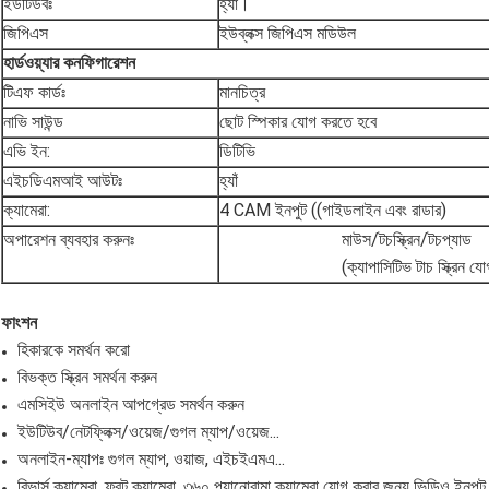
ইউটিউবঃ
হ্যাঁ।
জিপিএস
ইউব্লক্স জিপিএস মডিউল
হার্ডওয়্যার কনফিগারেশন
টিএফ কার্ডঃ
মানচিত্র
নাভি সাউন্ড
ছোট স্পিকার যোগ করতে হবে
এভি ইন:
ডিটিভি
এইচডিএমআই আউটঃ
হ্যাঁ
ক্যামেরা:
4 CAM ইনপুট ((গাইডলাইন এবং রাডার)
অপারেশন ব্যবহার করুনঃ
মাউস/টচস্ক্রিন/টচপ্যাড
(ক্যাপাসিটিভ টাচ স্ক্রিন য
ফাংশন
হিকারকে সমর্থন করো
বিভক্ত স্ক্রিন সমর্থন করুন
এমসিইউ অনলাইন আপগ্রেড সমর্থন করুন
ইউটিউব/নেটফ্লিক্স/ওয়েজ/গুগল ম্যাপ/ওয়েজ...
অনলাইন-ম্যাপঃ গুগল ম্যাপ, ওয়াজ, এইচইএমএ...
রিভার্স ক্যামেরা, ফ্রন্ট ক্যামেরা, ৩৬০ প্যানোরামা ক্যামেরা যোগ করার জন্য ভিডিও ইনপুট.