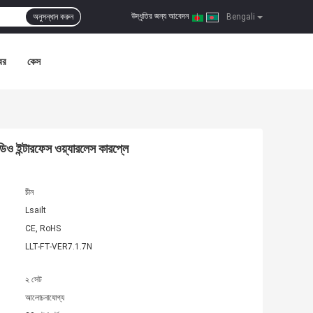
উদ্ধৃতির জন্য আবেদন
অনুসন্ধান করুন
|
Bengali
বর
কেস
ইন্টারফেস ওয়্যারলেস কারপ্লে
চীন
Lsailt
CE, RoHS
LLT-FT-VER7.1.7N
২ সেট
আলোচনাযোগ্য