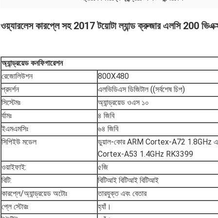
ওয়্যারলেস কারপ্লে সহ 2017 টয়োটা ল্যান্ড ক্রুজার এলসি 200 ভিএক্স
অ্যান্ড্রয়েড কনফিগারেশন
রেজোলিউশন
800X480
প্রদর্শন
এলভিডিএস ডিজিটাল ((সর্বশেষ চিপ)
সিস্টেমঃ
অ্যান্ড্রয়েড ওএস ১০
র্যামঃ
৪ জিবি
ইএমএমসিঃ
৬৪ জিবি
সিপিইউ মডেল
ডুয়াল-কোর ARM Cortex-A72 1.8GHz এ
Cortex-A53 1.4GHz RK3399
ওয়াইফাই:
৫জি
বিটি:
বিটিআই বিটিআই বিটিআই
কারপ্লে/অ্যান্ড্রয়েড অটোঃ
তারযুক্ত এবং বেতার
প্লে স্টোরঃ
হ্যাঁ।