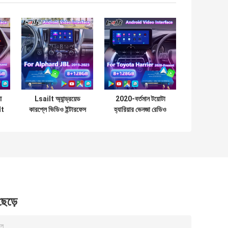
ा
Lsailt অ্যান্ড্রয়েড
2020-বর্তমান টয়োটা
lt
কারপ্লে ভিডিও ইন্টারফেস
হ্যারিয়ার ভেনজা রেডিও
शन
2019 -2023 টয়োটা
মডিউল সমর্থিত Lsailt
আলফার্ড ভেলফায়ার
অ্যান্ড্রয়েড Carplay
জেবিএল হাই ভার্সনের জন্য
নেভিগেশন ভিডিও
ইন্টারফেস
 ছেড়ে