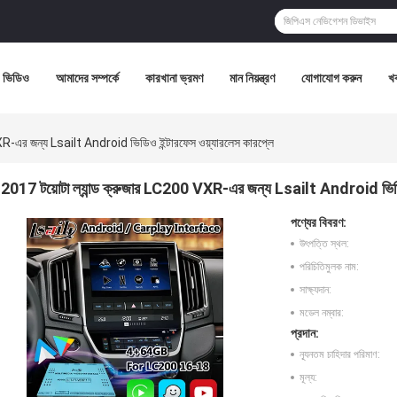
ভিডিও
আমাদের সম্পর্কে
কারখানা ভ্রমণ
মান নিয়ন্ত্রণ
যোগাযোগ করুন
খ
XR-এর জন্য Lsailt Android ভিডিও ইন্টারফেস ওয়্যারলেস কারপ্লে
2017 টয়োটা ল্যান্ড ক্রুজার LC200 VXR-এর জন্য Lsailt Android ভিডিও 
পণ্যের বিবরণ:
উৎপত্তি স্থল:
পরিচিতিমুলক নাম:
সাক্ষ্যদান:
মডেল নম্বার:
প্রদান:
ন্যূনতম চাহিদার পরিমাণ:
মূল্য: