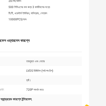
20সেট/কার্টন
500 পিসিএসের কম জন্য 3 কার্যদিবসের মধ্যে
টি/টি, ওয়েস্টার্ন ইউনিয়ন, মানিগ্রাম, পেপ্যাল
10000PCS/মাস
েস ওয়্যারলেস কারপ্লে
তারযুক্ত এবং বেতার
LVDS ডিজিটাল (সর্বশেষ চিপ)
হ্যাঁ।
আউট:
720P সমর্থন করে
ান্ড্রয়েড কারপ্লে ইন্টারফেস
,