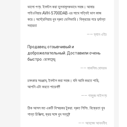
ভালো পণ্য. ইনস্টল করা তুলনামূলকভাবে সহজ। আমার
পাইওনিয়ার AVH-5700DAB এর সাথে সত্যিই ভাল কাজ
করে। অস্ট্রেলিয়ায় খুব দ্রুত ডেলিভারি। বিক্রয়ের পরে দুর্দান্ত
সহায়তা
—— ড্যান এইচ
Продавец отзывчивый и
доброжелательный. Доставили очень
быстро. রেকোমেন্ডু
—— মাকসিম বোদরভ
চমৎকার সরঞ্জাম, ইনস্টল করা সহজ। যদি আমি করতে পারি,
আপনি এটা করতে পারেন!!!
—— গম্বুজ লাইপণ্য
ঠিক আসল মত একটি বিস্ময়কর টুকরা. দ্রুত শিপিং. বিক্রেতা খুব
শান্ত চিকিত্সা, ক্রয় সঙ্গে খুব সন্তুষ্ট
—— আহমেদ আববনীহ