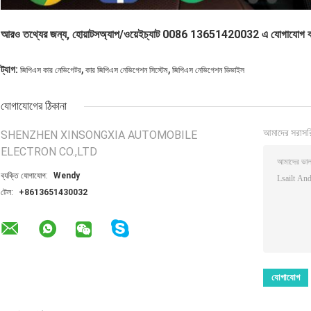
আরও তথ্যের জন্য, হোয়াটসঅ্যাপ/ওয়েইচ্যাট 0086 13651420032 এ যোগাযোগ 
,
,
ট্যাগ:
জিপিএস কার নেভিগেটর
কার জিপিএস নেভিগেশন সিস্টেম
জিপিএস নেভিগেশন ডিভাইস
যোগাযোগের ঠিকানা
আমাদের সরাসর
SHENZHEN XINSONGXIA AUTOMOBILE
ELECTRON CO.,LTD
ব্যক্তি যোগাযোগ:
Wendy
টেল:
+8613651430032