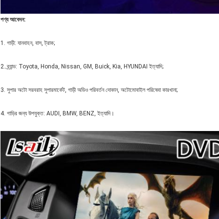
পণ্য আবেদন
:
1. গাড়ী: যানবাহন, বাস, ট্রাক;
2. ব্র্যান্ড: Toyota, Honda, Nissan, GM, Buick, Kia, HYUNDAI ইত্যাদি;
3. সুপার অটো সরবরাহ সুপারমার্কেট, গাড়ী অডিও পরিবর্তন দোকান, অটোমোবাইল পরিষেবা কারখানা;
4. গাড়ির জন্য উপযুক্ত: AUDI, BMW, BENZ, ইত্যাদি।