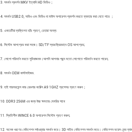
3. সমর্থন প্রদর্শন MKV ইত্যাদি HD ভিডিও；
4. সমর্থন USB2.0, অডিও এবং ভিডিও বা মাউস অপারেশন প্রদর্শন করতে ব্যবহার করা যেতে পারে ；
5. একচেটিয়া ব্যক্তিগত ছাঁচ গ্রহণ, চেহারা অনন্য
6. সিস্টেম আপগ্রেড করা সহজ। SD/TF স্বয়ংক্রিয়ভাবে OS আপগ্রেড;
7. লোগো পরিবর্তন করতে সুবিধাজনক।আপনি আপনার পছন্দ মতো লোগোতে পরিবর্তন করতে পারেন;
8. সমর্থন OEM কাস্টমাইজড.
9. হাই পারফরমেন্স কার রেগুলার কর্টেক্স A9 1GHZ প্রসেসর গ্রহণ করুন；
10. DDR3 256M এর জন্য উচ্চ ক্ষমতার মেমরির সাথে
11. স্থিতিশীল WINCE 6.0 অপারেশন সিস্টেম গ্রহণ করুন;
12. অনেক ধরণের নেভিগেশন সফ্টওয়্যার সমর্থন করে। 3D লাইভ নেভিগেশন সমর্থন করে। নেভিগেশন ভয়েস সেন্ড ব্যাক ফ