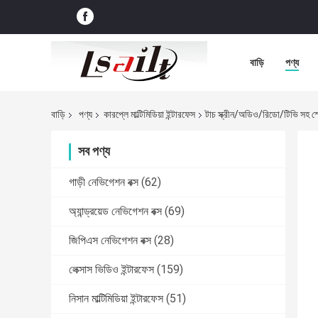
বাড়ি
পণ্য
বাড়ি
পণ্য
কারপ্লে মাল্টিমিডিয়া ইন্টারফেস
টাচ স্ক্রীন/অডিও/রিডো/টিভি সহ স্
সব পণ্য
গাড়ী নেভিগেশন বক্স
(62)
অ্যান্ড্রয়েড নেভিগেশন বক্স
(69)
জিপিএস নেভিগেশন বক্স
(28)
লেক্সাস ভিডিও ইন্টারফেস
(159)
নিসান মাল্টিমিডিয়া ইন্টারফেস
(51)