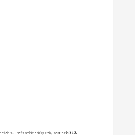
াংশন সহ। সমর্থন একাধিক মানচিত্র চালায়, সর্বোচ্চ সমর্থন 32G;