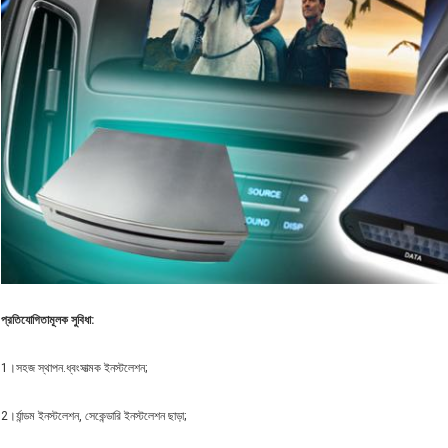
প্রতিযোগিতামূলক সুবিধা
:
1।সহজ স্থাপন.ধ্বংসাত্মক ইনস্টলেশন;
2।র্যান্ডম ইনস্টলেশন, সেকেন্ডারি ইনস্টলেশন ছাড়া;