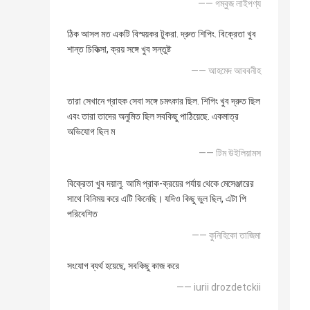
—— গম্বুজ লাইপণ্য
ঠিক আসল মত একটি বিস্ময়কর টুকরা. দ্রুত শিপিং. বিক্রেতা খুব
শান্ত চিকিত্সা, ক্রয় সঙ্গে খুব সন্তুষ্ট
—— আহমেদ আববনীহ
তারা সেখানে গ্রাহক সেবা সঙ্গে চমৎকার ছিল. শিপিং খুব দ্রুত ছিল
এবং তারা তাদের অনুমিত ছিল সবকিছু পাঠিয়েছে. একমাত্র
অভিযোগ ছিল ম
—— টিম উইলিয়ামস
বিক্রেতা খুব দয়ালু. আমি প্রাক-ক্রয়ের পর্যায় থেকে মেসেঞ্জারের
সাথে বিনিময় করে এটি কিনেছি। যদিও কিছু ভুল ছিল, এটা পি
পরিবেশিত
—— কুনিহিকো তাজিমা
সংযোগ ব্যর্থ হয়েছে, সবকিছু কাজ করে
—— iurii drozdetckii