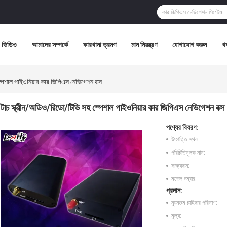
ভিডিও
আমাদের সম্পর্কে
কারখানা ভ্রমণ
মান নিয়ন্ত্রণ
যোগাযোগ করুন
খ
পেশাল পাইওনিয়ার কার জিপিএস নেভিগেশন বক্স
টাচ স্ক্রীন/অডিও/রিডো/টিভি সহ স্পেশাল পাইওনিয়ার কার জিপিএস নেভিগেশন বক্স
পণ্যের বিবরণ:
উৎপত্তি স্থল:
পরিচিতিমুলক নাম:
সাক্ষ্যদান:
মডেল নম্বার:
প্রদান:
ন্যূনতম চাহিদার পরিমাণ:
মূল্য: