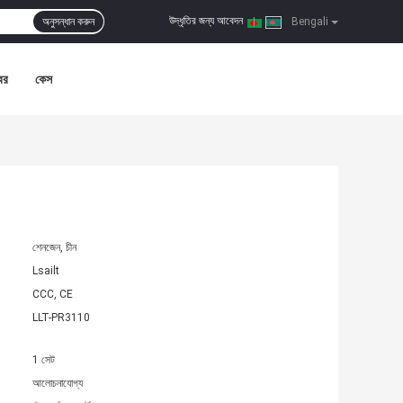
উদ্ধৃতির জন্য আবেদন
অনুসন্ধান করুন
|
Bengali
বর
কেস
শেনজেন, চীন
Lsailt
CCC, CE
LLT-PR3110
1 সেট
আলোচনাযোগ্য