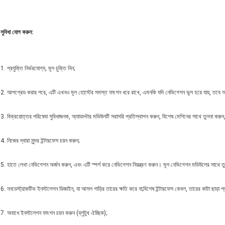
সুবিধা যোগ করুন:
1. প্রযুক্তি নির্ভরযোগ্য, মূল চুক্তি নিন;
2. আপগ্রেড করার পরে, এটি এখনও মূল হোস্টের সমস্ত ফাংশন ধরে রাখে, এমনকি যদি নেভিগেশন ভুল হয়ে যায়, তবে আসল
3. বিক্রয়োত্তর পরিষেবা সুবিধাজনক, অ্যাডাপ্টার মডিউলটি সরাসরি প্রতিস্থাপন করুন, বিশেষ মেশিনের সাথে তুলনা করুন,
4. নিজের দ্বারা সুন্দর ইন্টারফেস চয়ন করুন;
5. হাতে লেখা নেভিগেশন অর্জন করুন, এবং এটি স্পর্শ করে নেভিগেশন নিয়ন্ত্রণ করুন। মূল নেভিগেশন মডিউলের সাথে 
6. ননডেস্ট্রাকটিভ ইনস্টলেশন ডিজাইন, যা আসল গাড়ির তারের ক্ষতি করে না;বিশেষ ইন্টারফেস কেবল, তারের কাটা ছাড়া 
7. অবাধে ইনস্টলেশন ফাংশন চয়ন করুন (ব্লুটুথ ঐচ্ছিক);