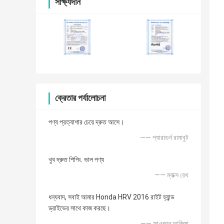
সাক্ষ্যদান
ক্রেতার পর্যালোচনা
পণ্য প্রত্যাশার চেয়ে দ্রুত আসে।
—— প্যারাডর্ন রামাবুট
খুব দ্রুত শিপিং. ভাল পণ্য
—— ম্যাক্স রেথ
ধন্যবাদ, সবাই আমার Honda HRV 2016 রাইট হ্যান্ড
ড্রাইভের সাথে কাজ করছে।
—— ফাওজান আজিমা