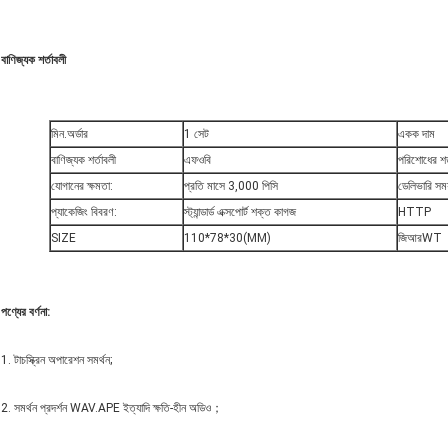
বাণিজ্যক শর্তাবলী
মিন.অর্ডার
1 সেট
একক দাম
বাণিজ্যক শর্তাবলী
এফওবি
পরিশোধের শর
যোগানের ক্ষমতা:
প্রতি মাসে 3,000 পিসি
ডেলিভারি সময
প্যাকেজিং বিবরণ:
স্ট্যান্ডার্ড এক্সপোর্ট শক্ত কাগজ
HTTP
SIZE
110*78*30(MM)
জিআরWT
পণ্যের বর্ণনা
:
1. টাচস্ক্রিন অপারেশন সমর্থন;
2. সমর্থন প্রদর্শন WAV.APE ইত্যাদি ক্ষতি-হীন অডিও；