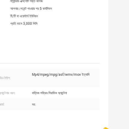
স্ট্যান্ডার্ড এক্সপোর্ট শক্ত কাগজ
আপনার পেমেন্ট পাওয়ার পর 5 কার্যদিবস
টি/টি বা ওয়েস্টার্ন ইউনিয়ন
প্রতি মাসে 3,000 পিসি
Mp4/mpeg/mpg/asf/wmv/mov ইত্যাদি
ডিও টাইপ:
যান্টেনার ধরন:
বাহ্যিক সক্রিয় সিরামিক অ্যান্টেনা
ার্ড:
সহ