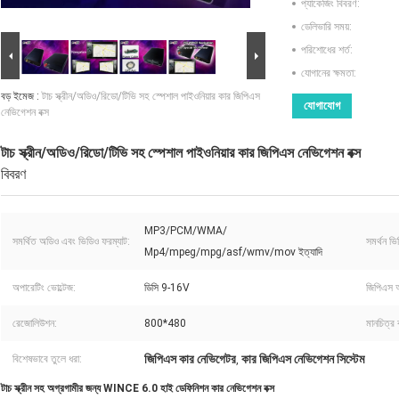
প্যাকেজিং বিবরণ:
ডেলিভারি সময়:
পরিশোধের শর্ত:
যোগানের ক্ষমতা:
বড় ইমেজ :
টাচ স্ক্রীন/অডিও/রিডো/টিভি সহ স্পেশাল পাইওনিয়ার কার জিপিএস
যোগাযোগ
নেভিগেশন বক্স
টাচ স্ক্রীন/অডিও/রিডো/টিভি সহ স্পেশাল পাইওনিয়ার কার জিপিএস নেভিগেশন বক্স
বিবরণ
MP3/PCM/WMA/
সমর্থিত অডিও এবং ভিডিও ফরম্যাট:
সমর্থন ভি
Mp4/mpeg/mpg/asf/wmv/mov ইত্যাদি
অপারেটিং ভোল্টেজ:
ডিসি 9-16V
জিপিএস অ্
রেজোলিউশন:
800*480
মানচিত্র ক
জিপিএস কার নেভিগেটর
কার জিপিএস নেভিগেশন সিস্টেম
বিশেষভাবে তুলে ধরা:
,
টাচ স্ক্রীন সহ অগ্রগামীর জন্য WINCE 6.0 হাই ডেফিনিশন কার নেভিগেশন বক্স