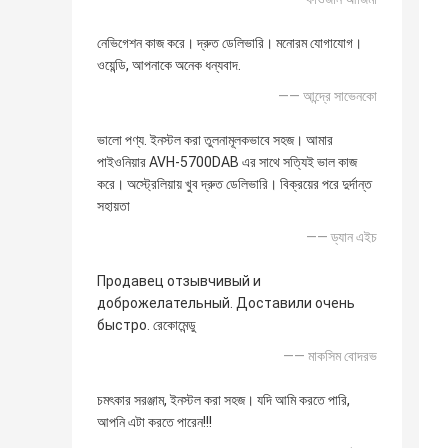
নেভিগেশন কাজ করে। দ্রুত ডেলিভারি। মনোরম যোগাযোগ।
ওয়েন্ডি, আপনাকে অনেক ধন্যবাদ.
—— আন্দ্রে সাভেনকো
ভালো পণ্য. ইনস্টল করা তুলনামূলকভাবে সহজ। আমার
পাইওনিয়ার AVH-5700DAB এর সাথে সত্যিই ভাল কাজ
করে। অস্ট্রেলিয়ায় খুব দ্রুত ডেলিভারি। বিক্রয়ের পরে দুর্দান্ত
সহায়তা
—— ড্যান এইচ
Продавец отзывчивый и
доброжелательный. Доставили очень
быстро. রেকোমেন্ডু
—— মাকসিম বোদরভ
চমৎকার সরঞ্জাম, ইনস্টল করা সহজ। যদি আমি করতে পারি,
আপনি এটা করতে পারেন!!!