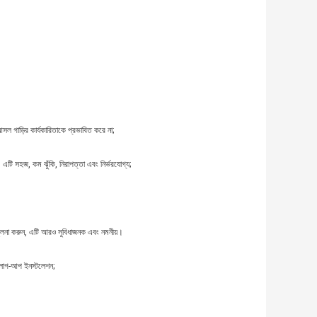
 গাড়ির কার্যকারিতাকে প্রভাবিত করে না;
 এটি সহজ, কম ঝুঁকি, নিরাপত্তা এবং নির্ভরযোগ্য;
তুলনা করুন, এটি আরও সুবিধাজনক এবং নমনীয়।
প্লাগ-আপ ইনস্টলেশন;