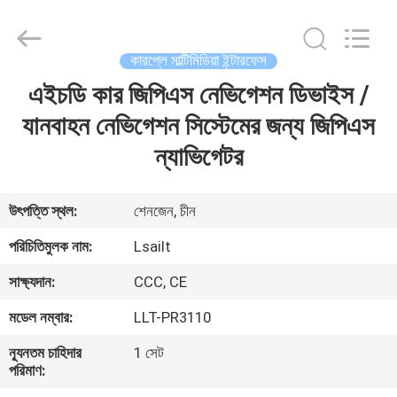
Shenzhen
Xinsongxia
Automobile
Electron
Co.,Ltd.
কারপ্লে মাল্টিমিডিয়া ইন্টারফেস
All
Rights
Reserved.
এইচডি কার জিপিএস নেভিগেশন ডিভাইস /
বাড়ি
যানবাহন নেভিগেশন সিস্টেমের জন্য জিপিএস
পণ্য
ন্যাভিগেটর
ভিডিও
উৎপত্তি স্থল:
শেনজেন, চীন
পরিচিতিমুলক নাম:
Lsailt
আমাদের
সাক্ষ্যদান:
CCC, CE
সম্পর্কে
মডেল নম্বার:
LLT-PR3110
কারখানা
ন্যূনতম চাহিদার
1 সেট
পরিমাণ:
ভ্রমণ