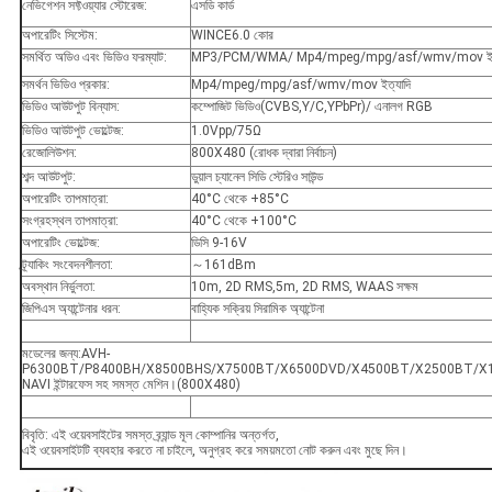
নেভিগেশন সফ্টওয়্যার স্টোরেজ:
এসডি কার্ড
অপারেটিং সিস্টেম:
WINCE6.0 কোর
সমর্থিত অডিও এবং ভিডিও ফরম্যাট:
MP3/PCM/WMA/ Mp4/mpeg/mpg/asf/wmv/mov ইত্
সমর্থন ভিডিও প্রকার:
Mp4/mpeg/mpg/asf/wmv/mov ইত্যাদি
ভিডিও আউটপুট বিন্যাস:
কম্পোজিট ভিডিও(CVBS,Y/C,YPbPr)/ এনালগ RGB
ভিডিও আউটপুট ভোল্টেজ:
1.0Vpp/75Ω
রেজোলিউশন:
800X480 (রোধক দ্বারা নির্বাচন)
শব্দ আউটপুট:
ডুয়াল চ্যানেল সিডি স্টেরিও সাউন্ড
অপারেটিং তাপমাত্রা:
40°C থেকে +85°C
সংগ্রহস্থল তাপমাত্রা:
40°C থেকে +100°C
অপারেটিং ভোল্টেজ:
ডিসি 9-16V
ট্র্যাকিং সংবেদনশীলতা:
～161dBm
অবস্থান নির্ভুলতা:
10m, 2D RMS,5m, 2D RMS, WAAS সক্ষম
জিপিএস অ্যান্টেনার ধরন:
বাহ্যিক সক্রিয় সিরামিক অ্যান্টেনা
মডেলের জন্য:AVH-
P6300BT/P8400BH/X8500BHS/X7500BT/X6500DVD/X4500BT/X2500BT/X
NAVI ইন্টারফেস সহ সমস্ত মেশিন।(800X480)
বিবৃতি: এই ওয়েবসাইটের সমস্ত ব্র্যান্ড মূল কোম্পানির অন্তর্গত,
এই ওয়েবসাইটটি ব্যবহার করতে না চাইলে, অনুগ্রহ করে সময়মতো নোট করুন এবং মুছে দিন।