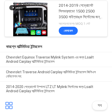
2014-2019 শেভ্রোলেট
সিলভার‍্যাডো 1500 2500
3500 মাইল‍্যাঙ্ক সিস্টেমের জন্য
Lsailt অ্যান্ড্রয়েড নেভিগেশন
আলোচনাযোগ্য MOQ:1 সেট
মাল্টিমিডিয়া ইন্টারফেস
যোগাযোগ
কারপ্লে মাল্টিমিডিয়া ইন্টারফেস
Chevrolet Equinox Traverse Mylink System এর জন্য Lsailt
Android Carplay মাল্টিমিডিয়া ইন্টারফেস
Chevrolet Traverse Android Carplay মাল্টিমিডিয়া ইন্টারফেস জিপিএস
নেভিগেশন সহ
2014-2020 শেভ্রোলেট ইম্পালা LTZ LT Mylink সিস্টেমের জন্য Lsailt
Android Carplay মাল্টিমিডিয়া ইন্টারফেস
সব