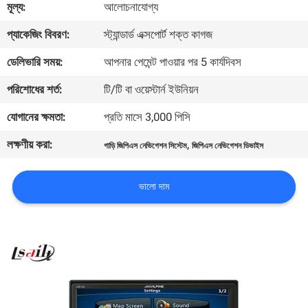
মূল্য:
আলোচনাযোগ্য
মান
প্যাকেজিং বিবরণ:
স্ট্যান্ডার্ড এক্সপোর্ট শক্ত কাগজ
নিয়ন্ত্রণ
ডেলিভারি সময়:
আপনার পেমেন্ট পাওয়ার পর 5 কার্যদিবস
পরিশোধের শর্ত:
টি/টি বা ওয়েস্টার্ন ইউনিয়ন
যোগাযোগ
যোগানের ক্ষমতা:
প্রতি মাসে 3,000 পিসি
করুন
লক্ষণীয় করা:
,
গাড়ি জিপিএস নেভিগেশন সিস্টেম
জিপিএস নেভিগেশন ডিভাইস
খবর
ভালো দাম
কেস
সাইট
ম্যাপ