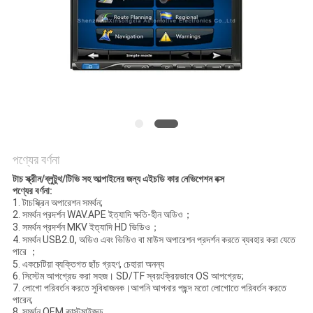
PRIVACY
POLICY
পণ্যের বর্ণনা
টাচ স্ক্রীন/ব্লুটুথ/টিভি সহ আল্পাইনের জন্য এইচডি কার নেভিগেশন বক্স
পণ্যের বর্ণনা
:
1. টাচস্ক্রিন অপারেশন সমর্থন;
2. সমর্থন প্রদর্শন WAV.APE ইত্যাদি ক্ষতি-হীন অডিও；
3. সমর্থন প্রদর্শন MKV ইত্যাদি HD ভিডিও；
4. সমর্থন USB2.0, অডিও এবং ভিডিও বা মাউস অপারেশন প্রদর্শন করতে ব্যবহার করা যেতে
পারে ；
5. একচেটিয়া ব্যক্তিগত ছাঁচ গ্রহণ, চেহারা অনন্য
6. সিস্টেম আপগ্রেড করা সহজ। SD/TF স্বয়ংক্রিয়ভাবে OS আপগ্রেড;
7. লোগো পরিবর্তন করতে সুবিধাজনক।আপনি আপনার পছন্দ মতো লোগোতে পরিবর্তন করতে
পারেন;
8. সমর্থন OEM কাস্টমাইজড.