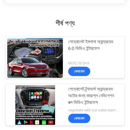
শীর্ষ পণ্য
শেভ্রোলেট ইমপালা অ্যান্ড্রয়েড
6.0 ভিডিও ইন্টারফেস
MOQ:10 টুকরো
যোগাযোগ
শেভ্রোলেট ট্র্যাভার্স অ্যান্ড্রয়েড
অটোর জন্য কারপ্লে নেভিগেশন
বক্স ভিডিও ইন্টারফেস
negotiate with our sales team MOQ:10 টুকরো
যোগাযোগ