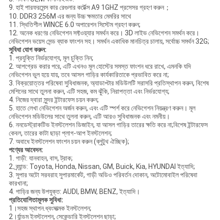
9. হাই পারফরমেন্স কার রেগুলার কর্টেক্স A9 1GHZ প্রসেসর গ্রহণ করুন；
10. DDR3 256M এর জন্য উচ্চ ক্ষমতার মেমরির সাথে
11. স্থিতিশীল WINCE 6.0 অপারেশন সিস্টেম গ্রহণ করুন;
12. অনেক ধরণের নেভিগেশন সফ্টওয়্যার সমর্থন করে। 3D লাইভ নেভিগেশন সমর্থন করে।
নেভিগেশন ভয়েস সেন্ড ব্যাক ফাংশন সহ। সমর্থন একাধিক মানচিত্র চালায়, সর্বোচ্চ সমর্থন 32G;
সুবিধা যোগ করুন:
1. প্রযুক্তি নির্ভরযোগ্য, মূল চুক্তি নিন;
2. আপগ্রেড করার পরে, এটি এখনও মূল হোস্টের সমস্ত ফাংশন ধরে রাখে, এমনকি যদি
নেভিগেশন ভুল হয়ে যায়, তবে আসল গাড়ির কার্যকারিতাকে প্রভাবিত করে না;
3. বিক্রয়োত্তর পরিষেবা সুবিধাজনক, অ্যাডাপ্টার মডিউলটি সরাসরি প্রতিস্থাপন করুন, বিশেষ
মেশিনের সাথে তুলনা করুন, এটি সহজ, কম ঝুঁকি, নিরাপত্তা এবং নির্ভরযোগ্য;
4. নিজের দ্বারা সুন্দর ইন্টারফেস চয়ন করুন;
5. হাতে লেখা নেভিগেশন অর্জন করুন, এবং এটি স্পর্শ করে নেভিগেশন নিয়ন্ত্রণ করুন। মূল
নেভিগেশন মডিউলের সাথে তুলনা করুন, এটি আরও সুবিধাজনক এবং নমনীয়।
6. ননডেস্ট্রাকটিভ ইনস্টলেশন ডিজাইন, যা আসল গাড়ির তারের ক্ষতি করে না;বিশেষ ইন্টারফেস
কেবল, তারের কাটা ছাড়া প্লাগ-আপ ইনস্টলেশন;
7. অবাধে ইনস্টলেশন ফাংশন চয়ন করুন (ব্লুটুথ ঐচ্ছিক);
পণ্যের আবেদন:
1. গাড়ী: যানবাহন, বাস, ট্রাক;
2. ব্র্যান্ড: Toyota, Honda, Nissan, GM, Buick, Kia, HYUNDAI ইত্যাদি;
3. সুপার অটো সরবরাহ সুপারমার্কেট, গাড়ী অডিও পরিবর্তন দোকান, অটোমোবাইল পরিষেবা
কারখানা;
4. গাড়ির জন্য উপযুক্ত: AUDI, BMW, BENZ, ইত্যাদি।
প্রতিযোগিতামূলক সুবিধা
:
1।সহজ স্থাপন.ধ্বংসাত্মক ইনস্টলেশন;
2।র্যান্ডম ইনস্টলেশন, সেকেন্ডারি ইনস্টলেশন ছাড়া;