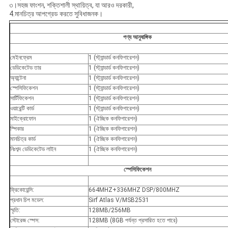
৩।সহজ ফাংশন, শক্তিশালী স্থায়িত্ব, যা আরও দরকারী,
4.মানচিত্র আপগ্রেড করতে সুবিধাজনক।
পণ্য আনুষাঙ্গিক
মেইনফ্রেম
1 (স্ট্যান্ডার্ড কনফিগারেশন)
ডেডিকেটেড তার
1 (স্ট্যান্ডার্ড কনফিগারেশন)
অ্যান্টেনা
1 (স্ট্যান্ডার্ড কনফিগারেশন)
স্পেসিফিকেশন
1 (স্ট্যান্ডার্ড কনফিগারেশন)
সার্টিফিকেশন
1 (স্ট্যান্ডার্ড কনফিগারেশন)
ওয়ারেন্টি কার্ড
1 (স্ট্যান্ডার্ড কনফিগারেশন)
মাইক্রোফোন
1 (ঐচ্ছিক কনফিগারেশন)
স্পিকার
1 (ঐচ্ছিক কনফিগারেশন)
মানচিত্র কার্ড
1 (ঐচ্ছিক কনফিগারেশন)
নিঃশব্দ ডেডিকেটেড লাইন
1 (ঐচ্ছিক কনফিগারেশন)
স্পেসিফিকেশন
ফ্রিকোয়েন্সি:
664MHZ+336MHZ DSP/800MHZ
প্রধান চিপ মডেল:
Sirf Atlas V/MSB2531
স্মৃতি:
128MB/256MB
স্টোরেজ স্পেস:
128MB (8GB পর্যন্ত প্রসারিত হতে পারে)