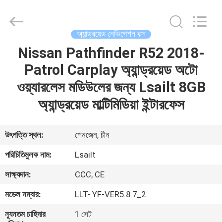
Shenzhen
Xinsongxia
Automobile
Electron
Co.,Ltd.
অ্যান্ড্রয়েড নেভিগেশন বক্স
All
Rights
Reserved.
Nissan Pathfinder R52 2018-
বাড়ি
Patrol Carplay অ্যান্ড্রয়েড অটো
পণ্য
ওয়্যারলেস মডিউলের জন্য Lsailt 8GB
অ্যান্ড্রয়েড মাল্টিমিডিয়া ইন্টারফেস
ভিডিও
উৎপত্তি স্থল:
শেনজেন, চীন
আমাদের
পরিচিতিমুলক নাম:
Lsailt
সম্পর্কে
সাক্ষ্যদান:
CCC, CE
মডেল নম্বার:
LLT- YF-VER5.8.7_2
কারখানা
ভ্রমণ
ন্যূনতম চাহিদার
1 সেট