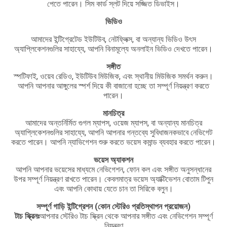
পেতে পারেন। সিম কার্ড স্লট দিয়ে সজ্জিত ডিভাইস।
ভিডিও
আমাদের ইন্টিগ্রেটেড ইউটিউব, নেটফ্লিক্স, বা অন্যান্য ভিডিও উৎস
অ্যাপ্লিকেশনগুলির সাহায্যে, আপনি বিনামূল্যে অনলাইন ভিডিও দেখতে পারেন।
সঙ্গীত
স্পটিফাই, ওয়েব রেডিও, ইউটিউব মিউজিক, এবং স্থানীয় মিউজিক সমর্থন করুন।
আপনি আপনার আঙ্গুলের স্পর্শ দিয়ে কী বাজানো হচ্ছে তা সম্পূর্ণ নিয়ন্ত্রণ করতে
পারেন।
মানচিত্র
আমাদের অন্তর্নির্মিত গুগল ম্যাপস, ওয়েজ ম্যাপস, বা অন্যান্য মানচিত্র
অ্যাপ্লিকেশনগুলির সাহায্যে, আপনি আপনার গন্তব্যে সুবিধাজনকভাবে নেভিগেট
করতে পারেন। আপনি ন্যাভিগেশন শুরু করতে ভয়েস কমান্ড ব্যবহার করতে পারেন।
ভয়েস অ্যাকশন
আপনি আপনার ভয়েসের মাধ্যমে নেভিগেশন, ফোন কল এবং সঙ্গীত অনুসন্ধানের
উপর সম্পূর্ণ নিয়ন্ত্রণ রাখতে পারেন। কেবলমাত্র ভয়েস অ্যাক্টিভেশন বোতাম টিপুন
এবং আপনি কোথায় যেতে চান তা সিরিকে বলুন।
সম্পূর্ণ গাড়ি ইন্টিগ্রেশন (কোন স্টেরিও প্রতিস্থাপন প্রয়োজন)
টাচ স্ক্রিনঃ
আপনার স্টেরিও টাচ স্ক্রিন থেকে আপনার সঙ্গীত এবং নেভিগেশন সম্পূর্ণ
নিয়ন্ত্রণ