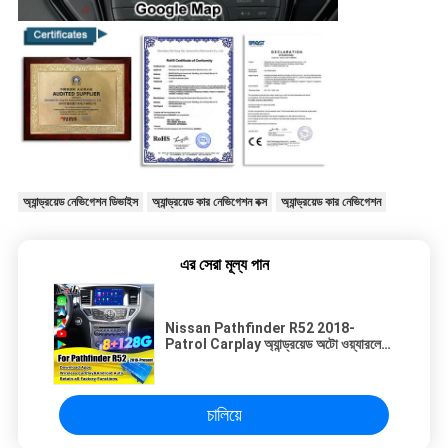
অ্যান্ড্রয়েড নেভিগেশন ডিভাইস
অ্যান্ড্রয়েড কার নেভিগেশন বক্স
অ্যান্ড্রয়েড কার নেভিগেশন
এর সেরা মূল্য পান
Nissan Pathfinder R52 2018-
Patrol Carplay অ্যান্ড্রয়েড অটো ওয়্যারলেস
মডিউলের জন্য Lsailt 8GB অ্যান্ড্রয়েড
মাল্টিমিডিয়া ইন্টারফেস
চালিয়ে