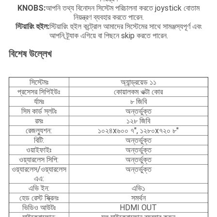
KNOBS:
আপনি তথ্য বিনোদন সিস্টেম পরিচালনা করতে joystick বোতাম
নিয়ন্ত্রণ ব্যবহার করতে পারেন.
স্টিয়ারিং হুইল:
স্টিয়ারিং হুইল কন্ট্রোল আমাদের সিস্টেমের সাথে সামঞ্জস্যপূর্ণ এবং
আপনি ট্র্যাক এগিয়ে বা পিছনে skip করতে পারেন.
বিশেষ উল্লেখ
সিস্টেমঃ
অ্যান্ড্রয়েড ১১
প্রসেসর সিপিইউঃ
কোয়ালকম ওক্টা কোর
র্যামঃ
৮ জিবি
সিম কার্ড স্লটঃ
অন্তর্ভুক্ত
রমঃ
১২৮ জিবি
রেজল্যুশন:
১০২৪x৬০০ ৭", ১২৮০x৭২০ ৮"
বিটি:
অন্তর্ভুক্ত
ওয়াইফাইঃ
অন্তর্ভুক্ত
ওয়্যারলেস সিপি:
অন্তর্ভুক্ত
ওয়্যারলেস/ওয়্যারলেস
অন্তর্ভুক্ত
এএ:
এভি ইন:
এভি১
হেড রেস্ট স্ক্রিনঃ
সমর্থন
ভিডিও আউটঃ
HDMI OUT