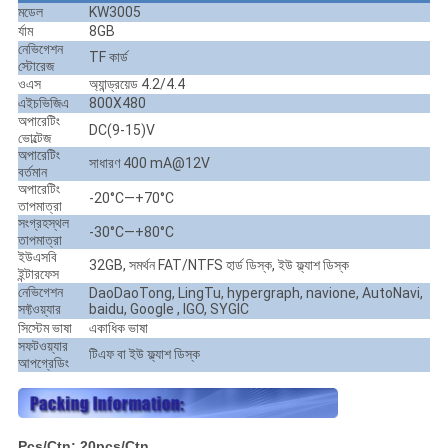
মডেল
KW3005
র্যাম
8GB
নেভিগেশন
TF কার্ড
স্টোরেজ
ওএস
অ্যান্ড্রয়েড 4.2/4.4
এইচভিজিএ
800X480
অপারেটিং
DC(9-15)V
ভোল্টেজ
অপারেটিং
সাধারণ 400 mA@12V
বর্তমান
অপারেটিং
-20°C—+70°C
তাপমাত্রা
সংগ্রহস্থল
-30°C—+80°C
তাপমাত্রা
ইউএসবি
32GB, সমর্থন FAT/NTFS হার্ড ডিস্ক, ইউ ফ্ল্যাশ ডিস্ক
ইন্টারফেস
নেভিগেশন
DaoDaoTong, LingTu, hypergraph, navione, AutoNavi,
সফ্টওয়্যার
baidu, Google , IGO, SYGIC
সিস্টেম ভাষা
একাধিক ভাষা
সফটওয়্যার
টিএফ বা ইউ ফ্ল্যাশ ডিস্ক
আপগ্রেডিং
Pcs/Ctn: 20pcs/Ctn