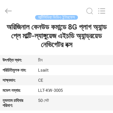
Shenzhen
Xinsongxia
Automobile
Electron
Co.,Ltd.
মাল্টিমিডিয়া ভিডিও ইন্টারফেস
All
Rights
Reserved.
অরিজিনাল কেনউড কমান্ডে 8G প্লাগ অ্যান্ড
বাড়ি
প্লে মাল্টি-ল্যাঙ্গুয়েজ এইচডি অ্যান্ড্রয়েড
পণ্য
নেভিগেটর বক্স
ভিডিও
উৎপত্তি স্থল:
চীন
পরিচিতিমুলক নাম:
Lsailt
আমাদের
সাক্ষ্যদান:
CE
সম্পর্কে
মডেল নম্বার:
LLT-KW-3005
কারখানা
ন্যূনতম চাহিদার
50 সেট
পরিমাণ:
ভ্রমণ