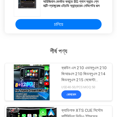
অরিজিনাল কেনউড কমান্ডে 8G প্লাগ অ্যান্ড প্লে
মাল্টি-ল্যাঙ্গুয়েজ এইচডি অ্যান্ড্রয়েড নেভিগেটর বক্স
চালিয়ে
শীর্ষ পণ্য
ক্রাউন এস 210 এডাব্লুএস 210
জিআরএস 210 জিডব্লুএস 214
জিডব্লুএস 215 মেজেস্টা
অ্যাথলেট রয়্যাল সেলুন ওএম স্ক্রিন
USD40-50/PCS MOQ:50
আপগ্রেড ওয়্যারলেস কারপ্লে সহ
যোগাযোগ
ক্যাডিলাক XTS CUE সিস্টেম
মাল্টিমিডিয়া ভিডিও ইন্টারফেস