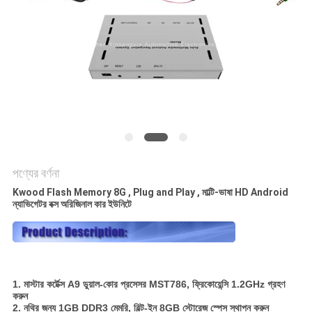
PRIVACY
POLICY
পণ্যের বর্ণনা
Kwood Flash Memory 8G , Plug and Play , মাল্টি-ভাষা HD Android
ন্যাভিগেটর বক্স অরিজিনাল কার ইউনিটে
1. মাস্টার কর্টেক্স A9 ডুয়াল-কোর প্রসেসর MST786, ফ্রিকোয়েন্সি 1.2GHz গ্রহণ
করুন
2. নথির জন্য 1GB DDR3 মেমরি, বিল্ট-ইন 8GB স্টোরেজ স্পেস স্থাপন করুন