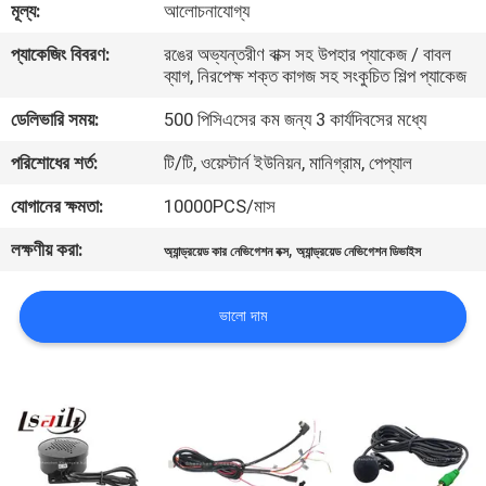
মূল্য:
আলোচনাযোগ্য
মান
প্যাকেজিং বিবরণ:
রঙের অভ্যন্তরীণ বাক্স সহ উপহার প্যাকেজ / বাবল
ব্যাগ, নিরপেক্ষ শক্ত কাগজ সহ সংকুচিত শিল্প প্যাকেজ
নিয়ন্ত্রণ
ডেলিভারি সময়:
500 পিসিএসের কম জন্য 3 কার্যদিবসের মধ্যে
যোগাযোগ
পরিশোধের শর্ত:
টি/টি, ওয়েস্টার্ন ইউনিয়ন, মানিগ্রাম, পেপ্যাল
করুন
যোগানের ক্ষমতা:
10000PCS/মাস
লক্ষণীয় করা:
,
অ্যান্ড্রয়েড কার নেভিগেশন বক্স
অ্যান্ড্রয়েড নেভিগেশন ডিভাইস
খবর
ভালো দাম
কেস
সাইট
ম্যাপ