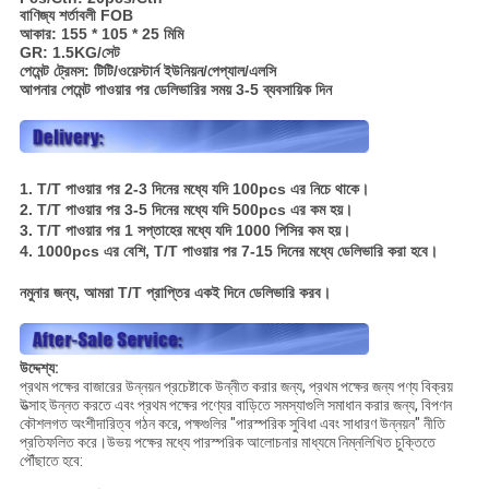
বাণিজ্য শর্তাবলী FOB
আকার: 155 * 105 * 25 মিমি
GR: 1.5KG/সেট
পেমেন্ট ট্রেমস: টিটি/ওয়েস্টার্ন ইউনিয়ন/পেপ্যাল/এলসি
আপনার পেমেন্ট পাওয়ার পর ডেলিভারির সময় 3-5 ব্যবসায়িক দিন
1. T/T পাওয়ার পর 2-3 দিনের মধ্যে যদি 100pcs এর নিচে থাকে।
2. T/T পাওয়ার পর 3-5 দিনের মধ্যে যদি 500pcs এর কম হয়।
3. T/T পাওয়ার পর 1 সপ্তাহের মধ্যে যদি 1000 পিসির কম হয়।
4. 1000pcs এর বেশি, T/T পাওয়ার পর 7-15 দিনের মধ্যে ডেলিভারি করা হবে।
নমুনার জন্য, আমরা T/T প্রাপ্তির একই দিনে ডেলিভারি করব।
উদ্দেশ্য:
প্রথম পক্ষের বাজারের উন্নয়ন প্রচেষ্টাকে উন্নীত করার জন্য, প্রথম পক্ষের জন্য পণ্য বিক্রয়
উত্সাহ উন্নত করতে এবং প্রথম পক্ষের পণ্যের বাড়িতে সমস্যাগুলি সমাধান করার জন্য, বিপণন
কৌশলগত অংশীদারিত্ব গঠন করে, পক্ষগুলির "পারস্পরিক সুবিধা এবং সাধারণ উন্নয়ন" নীতি
প্রতিফলিত করে।উভয় পক্ষের মধ্যে পারস্পরিক আলোচনার মাধ্যমে নিম্নলিখিত চুক্তিতে
পৌঁছাতে হবে: