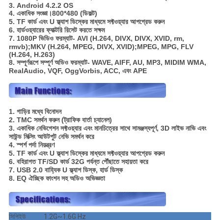
3. Android 4.2.2 OS
4. একাধিক সংজ্ঞা।800*480 (ডিফল্ট)
5. TF কার্ড এবং U ফ্ল্যাশ ডিস্কের মাধ্যমে সফ্টওয়্যার আপগ্রেড করুন
6. হার্ডওয়্যারের ফ্যাক্টরি রিসেট করতে সক্ষম
7. 1080P ভিডিও ফরম্যাট- AVI (H.264, DIVX, DIVX, XVID, rm,
rmvb);MKV (H.264, MPEG, DIVX, XVID);MPEG, MPG, FLV
(H.264, H.263)
8. সম্পূর্ণরূপে সম্পূর্ণ অডিও ফরম্যাট- WAVE, AIFF, AU, MP3, MIDIM WMA,
RealAudio, VQF, OggVorbis, ACC, এবং APE
1. গাড়ির মধ্যে বিনোদন
2. TMC সমর্থন করুন (ট্রাফিক বার্তা চ্যানেল)
3. একাধিক নেভিগেশন সফ্টওয়্যার এবং মানচিত্রের সাথে সামঞ্জস্যপূর্ণ, 3D লাইভ নাভি এবং
সাউন্ড মিক্সিং আউটপুট নেভি সমর্থন করে
4. স্পর্শ পর্দা নিয়ন্ত্রণ
5. TF কার্ড এবং U ফ্ল্যাশ ডিস্কের মাধ্যমে সফ্টওয়্যার আপগ্রেড করুন
6. বহিরাগত TF/SD কার্ড 32G পর্যন্ত পৌঁছাতে সহায়তা করে
7. USB 2.0 বাহ্যিক U ফ্ল্যাশ ডিস্ক, হার্ড ডিস্ক
8. EQ ঐচ্ছিক ফাংশন সহ অডিও অভিজ্ঞতা
সিপিইউ
1.2G~1.6G Hz