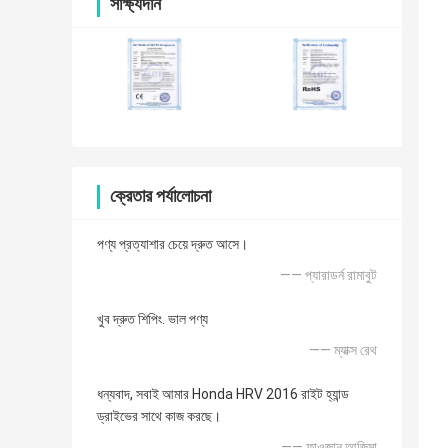
সাক্ষ্যদান
ক্রেতার পর্যালোচনা
পণ্য প্রত্যাশার চেয়ে দ্রুত আসে।
—— প্যারাডর্ন রামাবুট
খুব দ্রুত শিপিং. ভাল পণ্য
—— ম্যাক্স রেথ
ধন্যবাদ, সবাই আমার Honda HRV 2016 রাইট হ্যান্ড
ড্রাইভের সাথে কাজ করছে।
—— ফাওজান আজিমা