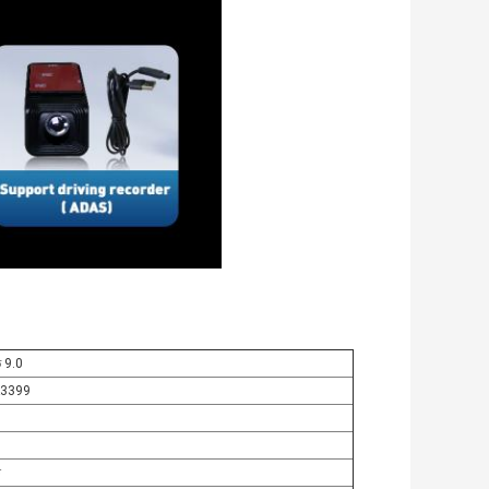
েড 9.0
K3399
ত