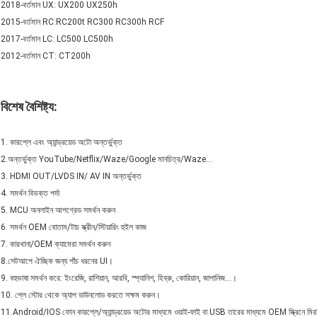
2018-বর্তমান UX: UX200 UX250h
2015-বর্তমান RC:RC200t RC300 RC300h RCF
2017-বর্তমান LC: LC500 LC500h
2012-বর্তমান CT: CT200h
বিশেষ
বৈশিষ্ট্য:
1. কারপ্লে এবং অ্যান্ড্রয়েড অটো অন্তর্ভুক্ত
2.অন্তর্ভুক্ত YouTube/Netflix/Waze/Google মানচিত্র/Waze...
3. HDMI OUT/LVDS IN/ AV IN অন্তর্ভুক্ত
4. সমর্থন বিভক্ত পর্দা
5. MCU অনলাইন আপগ্রেড সমর্থন করুন
6. সমর্থন OEM বোতাম/টাচ স্ক্রীন/স্টিয়ারিং হুইল কাজ
7. কারখানা/OEM ক্যামেরা সমর্থন করুন
8.সেটআপে ঐচ্ছিক জন্য পাঁচ ধরনের UI।
9. বহুভাষা সমর্থন করে: ইংরেজি, রাশিয়ান, আরবি, স্প্যানিশ, হিব্রু, কোরিয়ান, জাপানিজ...।
10. প্লে স্টোর থেকে অ্যাপ ডাউনলোড করতে সক্ষম করুন।
11.Android/IOS ফোন কারপ্লে/অ্যান্ড্রয়েড অটোর মাধ্যমে ওয়াই-ফাই বা USB তারের মাধ্যমে OEM স্ক্রিনে মি