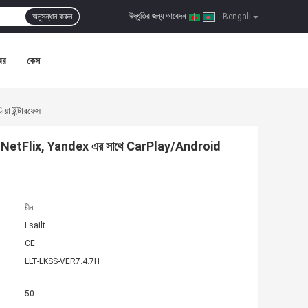
উদ্ধৃতির জন্য আবেদন
অনুসন্ধান করুন
|
Bengali
বর
কেস
 ইন্টারফেস
etFlix, Yandex এর সাথে CarPlay/Android
চীন
Lsailt
CE
LLT-LKSS-VER7.4.7H
50