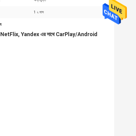
:
অন্তর্ভুক্ত
1 ২ মাস
ম
etFlix, Yandex এর সাথে CarPlay/Android