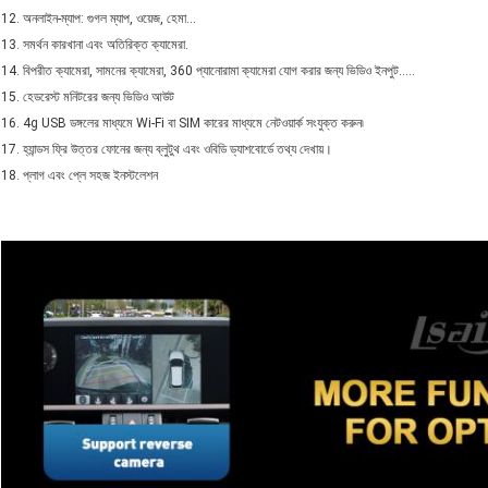
12. অনলাইন-ম্যাপ: গুগল ম্যাপ, ওয়েজ, হেমা...
13. সমর্থন কারখানা এবং অতিরিক্ত ক্যামেরা.
14. বিপরীত ক্যামেরা, সামনের ক্যামেরা, 360 প্যানোরামা ক্যামেরা যোগ করার জন্য ভিডিও ইনপুট.....
15. হেডরেস্ট মনিটরের জন্য ভিডিও আউট
16. 4g USB ডঙ্গলের মাধ্যমে Wi-Fi বা SIM কারের মাধ্যমে নেটওয়ার্ক সংযুক্ত করুন৷
17. হ্যান্ডস ফ্রি উত্তর ফোনের জন্য ব্লুটুথ এবং ওবিডি ড্যাশবোর্ডে তথ্য দেখায়।
18. প্লাগ এবং প্লে সহজ ইনস্টলেশন