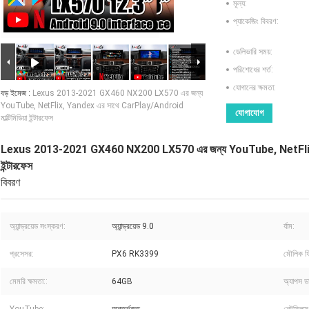
মূল্য:
প্যাকেজিং বিবরণ:
ডেলিভারি সময়:
পরিশোধের শর্ত:
যোগানের ক্ষমতা:
বড় ইমেজ :
Lexus 2013-2021 GX460 NX200 LX570 এর জন্য
YouTube, NetFlix, Yandex এর সাথে CarPlay/Android
যোগাযোগ
মাল্টিমিডিয়া ইন্টারফেস
Lexus 2013-2021 GX460 NX200 LX570 এর জন্য YouTube, NetFlix, Ya
ইন্টারফেস
বিবরণ
অ্যান্ড্রয়েড সংস্করণ:
অ্যান্ড্রয়েড 9.0
র্যাম:
প্রসেসর:
PX6 RK3399
মৌলিক ফ্র
মেমরি ক্ষমতা::
64GB
অ্যাপস ড