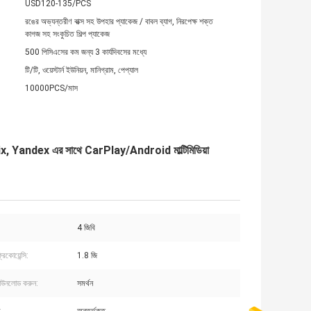
USD120-135/PCS
রঙের অভ্যন্তরীণ বাক্স সহ উপহার প্যাকেজ / বাবল ব্যাগ, নিরপেক্ষ শক্ত
কাগজ সহ সংকুচিত শিল্প প্যাকেজ
500 পিসিএসের কম জন্য 3 কার্যদিবসের মধ্যে
টি/টি, ওয়েস্টার্ন ইউনিয়ন, মানিগ্রাম, পেপ্যাল
10000PCS/মাস
ndex এর সাথে CarPlay/Android মাল্টিমিডিয়া
4 জিবি
িকোয়েন্সি:
1.8 জি
াউনলোড করুন:
সমর্থন