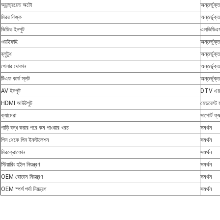
অ্যান্ড্রয়েড অটো
অন্তর্ভুক্
মিরর লিঙ্ক
অন্তর্ভুক্
ভিডিও ইনপুট
এলভিডিএ
ওয়াইফাই
অন্তর্ভুক্
ব্লুটুথ
অন্তর্ভুক্
খেলার দোকান
অন্তর্ভুক্
টিএফ কার্ড স্লট
অন্তর্ভুক্
AV ইনপুট
DTV এর জ
HDMI আউটপুট
হেডরেস্ট 
ক্যামেরা
সাপোর্ট ফ্
গাড়ি বন্ধ করার পরে কম পাওয়ার খরচ
সমর্থন
পিন থেকে পিন ইনস্টলেশন
সমর্থন
মিরক্রোফোন
সমর্থন
স্টিয়ারিং হুইল নিয়ন্ত্রণ
সমর্থন
OEM বোতাম নিয়ন্ত্রণ
সমর্থন
OEM স্পর্শ পর্দা নিয়ন্ত্রণ
সমর্থন