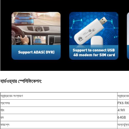
হার্ডওয়্যার স্পেসিফিকেশন:
অ্যান্ড্রয়েড সংস্করণ
অ্যান্ড্রয়
প্রসেসর
PX6 R
র্যাম
4 জিবি
রম
64GB
কারপ্লে
অন্তর্ভুক্