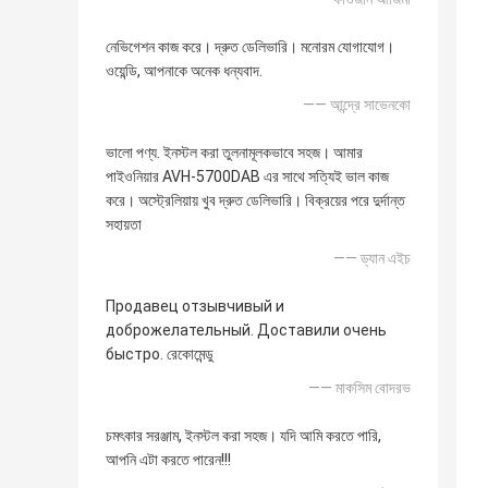
নেভিগেশন কাজ করে। দ্রুত ডেলিভারি। মনোরম যোগাযোগ।
ওয়েন্ডি, আপনাকে অনেক ধন্যবাদ.
—— আন্দ্রে সাভেনকো
ভালো পণ্য. ইনস্টল করা তুলনামূলকভাবে সহজ। আমার
পাইওনিয়ার AVH-5700DAB এর সাথে সত্যিই ভাল কাজ
করে। অস্ট্রেলিয়ায় খুব দ্রুত ডেলিভারি। বিক্রয়ের পরে দুর্দান্ত
সহায়তা
—— ড্যান এইচ
Продавец отзывчивый и
доброжелательный. Доставили очень
быстро. রেকোমেন্ডু
—— মাকসিম বোদরভ
চমৎকার সরঞ্জাম, ইনস্টল করা সহজ। যদি আমি করতে পারি,
আপনি এটা করতে পারেন!!!