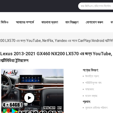
ভিডিও
আমাদের সম্পর্কে
কারখানা ভ্রমণ
মান নিয়ন্ত্রণ
যোগাযোগ করুন
খ
570 এর জন্য YouTube, NetFlix, Yandex এর সাথে CarPlay/Android মাল্টিমিডিয়া
Lexus 2013-2021 GX460 NX200 LX570 এর জন্য YouTube, N
মাল্টিমিডিয়া ইন্টারফেস
পণ্যের বিবরণ:
উৎপত্তি স্থল:
পরিচিতিমুলক নাম:
সাক্ষ্যদান:
মডেল নম্বার:
প্রদান:
ন্যূনতম চাহিদার পরিমাণ: