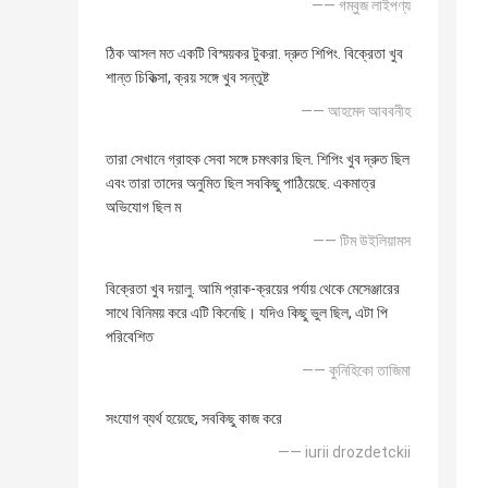
—— গম্বুজ লাইপণ্য
ঠিক আসল মত একটি বিস্ময়কর টুকরা. দ্রুত শিপিং. বিক্রেতা খুব
শান্ত চিকিত্সা, ক্রয় সঙ্গে খুব সন্তুষ্ট
—— আহমেদ আববনীহ
তারা সেখানে গ্রাহক সেবা সঙ্গে চমৎকার ছিল. শিপিং খুব দ্রুত ছিল
এবং তারা তাদের অনুমিত ছিল সবকিছু পাঠিয়েছে. একমাত্র
অভিযোগ ছিল ম
—— টিম উইলিয়ামস
বিক্রেতা খুব দয়ালু. আমি প্রাক-ক্রয়ের পর্যায় থেকে মেসেঞ্জারের
সাথে বিনিময় করে এটি কিনেছি। যদিও কিছু ভুল ছিল, এটা পি
পরিবেশিত
—— কুনিহিকো তাজিমা
সংযোগ ব্যর্থ হয়েছে, সবকিছু কাজ করে
—— iurii drozdetckii