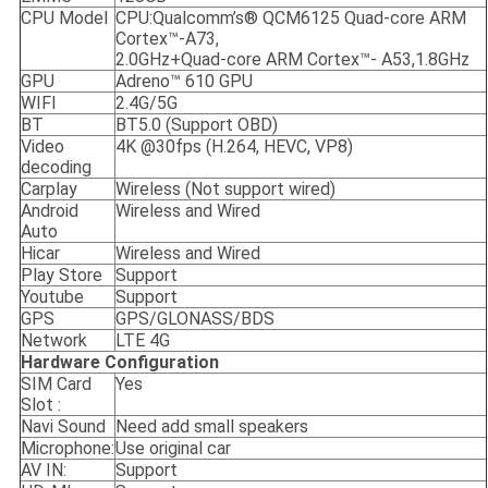
CPU Model
CPU:Qualcomm’s® QCM6125 Quad-core ARM
Cortex™-A73,
2.0GHz+Quad-core ARM Cortex™- A53,1.8GHz
GPU
Adreno™ 610 GPU
WIFI
2.4G/5G
BT
BT5.0 (Support OBD)
Video
4K @30fps (H.264, HEVC, VP8)
decoding
Carplay
Wireless (Not support wired)
Android
Wireless and Wired
Auto
Hicar
Wireless and Wired
Play Store
Support
Youtube
Support
GPS
GPS/GLONASS/BDS
Network
LTE 4G
Hardware Configuration
SIM Card
Yes
Slot :
Navi Sound
Need add small speakers
Microphone:
Use original car
AV IN:
Support