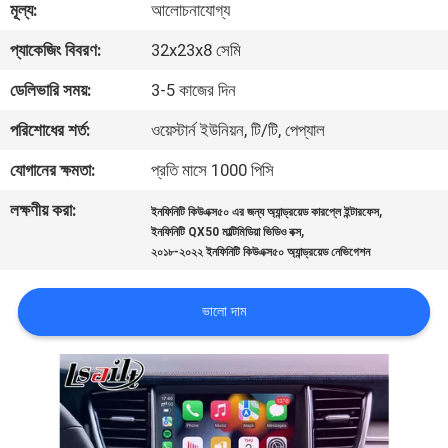
মূল্য:
আলোচনাযোগ্য
মান
প্যাকেজিং বিবরণ:
32x23x8 সেমি
নিয়ন্ত্রণ
ডেলিভারি সময়:
3-5 কাজের দিন
পরিশোধের শর্ত:
ওয়েস্টার্ন ইউনিয়ন, টি/টি, পেপ্যাল
যোগাযোগ
যোগানের ক্ষমতা:
প্রতি মাসে 1000 পিসি
করুন
লক্ষণীয় করা:
,
ইনফিনিটি কিউএক্স৫০ এর জন্য অ্যান্ড্রয়েড কারপ্লে ইন্টারফেস
,
ইনফিনিটি QX50 মাল্টিমিডিয়া ভিডিও বক্স
খবর
২০১৮-২০২২ ইনফিনিটি কিউএক্স৫০ অ্যান্ড্রয়েড নেভিগেশন
কেস
ভালো দাম
SITEMAP
PRIVACY