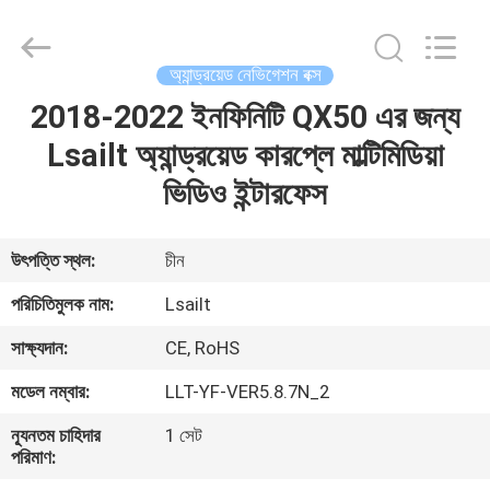
Shenzhen
Xinsongxia
Automobile
Electron
Co.,Ltd.
অ্যান্ড্রয়েড নেভিগেশন বক্স
All
Rights
Reserved.
2018-2022 ইনফিনিটি QX50 এর জন্য
বাড়ি
Lsailt অ্যান্ড্রয়েড কারপ্লে মাল্টিমিডিয়া
পণ্য
ভিডিও ইন্টারফেস
ভিডিও
উৎপত্তি স্থল:
চীন
পরিচিতিমুলক নাম:
Lsailt
আমাদের
সাক্ষ্যদান:
CE, RoHS
সম্পর্কে
মডেল নম্বার:
LLT-YF-VER5.8.7N_2
কারখানা
ন্যূনতম চাহিদার
1 সেট
পরিমাণ:
ভ্রমণ