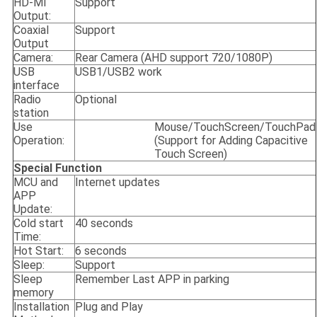
HD-MI
Support
Output:
Coaxial
Support
Output
Camera:
Rear Camera (AHD support 720/1080P)
USB
USB1/USB2 work
interface
Radio
Optional
station
Use
Mouse/TouchScreen/TouchPad
Operation:
(Support for Adding Capacitive
Touch Screen)
Special Function
MCU and
Internet updates
APP
Update:
Cold start
40 seconds
Time:
Hot Start:
6 seconds
Sleep:
Support
Sleep
Remember Last APP in parking
memory
Installation
Plug and Play