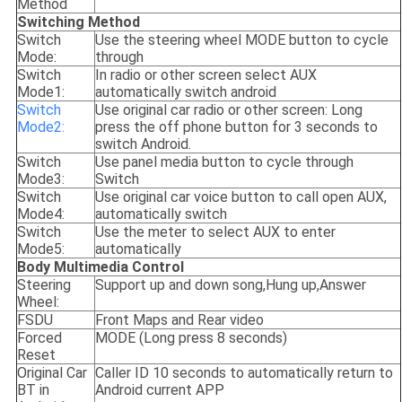
Method
Switching Method
Switch
Use the steering wheel MODE button to cycle
Mode:
through
Switch
In radio or other screen select AUX
Mode1:
automatically switch android
Switch
Use original car radio or other screen: Long
Mode2:
press the off phone button for 3 seconds to
switch Android.
Switch
Use panel media button to cycle through
Mode3:
Switch
Switch
Use original car voice button to call open AUX,
Mode4:
automatically switch
Switch
Use the meter to select AUX to enter
Mode5:
automatically
Body Multimedia Control
Steering
Support up and down song,Hung up,Answer
Wheel:
FSDU
Front Maps and Rear video
Forced
MODE (Long press 8 seconds)
Reset
Original Car
Caller ID 10 seconds to automatically return to
BT in
Android current APP