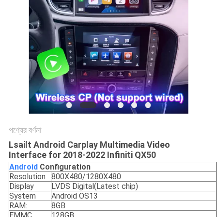
POLICY
পণ্যের বর্ণনা
Lsailt Android Carplay Multimedia Video
Interface for 2018-2022 Infiniti QX50
Android
C
onfiguration
Resolution
800X480/1280X480
Display
LVDS Digital(Latest chip)
System
Android OS13
RAM:
8GB
EMMC
128GB