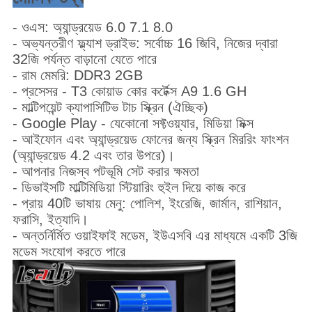
- ওএস: অ্যান্ড্রয়েড 6.0 7.1 8.0
- অভ্যন্তরীণ ফ্ল্যাশ ড্রাইভ: সর্বোচ্চ 16 জিবি, নিজের দ্বারা
32জি পর্যন্ত বাড়ানো যেতে পারে
- রাম মেমরি: DDR3 2GB
- প্রসেসর - T3 কোয়াড কোর কর্টেক্স A9 1.6 GH
- মাল্টিপয়েন্ট ক্যাপাসিটিভ টাচ স্ক্রিন (ঐচ্ছিক)
- Google Play - যেকোনো সফ্টওয়্যার, মিডিয়া মিক্স
- আইফোন এবং অ্যান্ড্রয়েড ফোনের জন্য স্ক্রিন মিররিং ফাংশন
(অ্যান্ড্রয়েড 4.2 এবং তার উপরে)।
- আপনার নিজস্ব পটভূমি সেট করার ক্ষমতা
- ডিভাইসটি মাল্টিমিডিয়া স্টিয়ারিং হুইল দিয়ে কাজ করে
- প্রায় 40টি ভাষায় মেনু: পোলিশ, ইংরেজি, জার্মান, রাশিয়ান,
ফরাসি, ইত্যাদি।
- অন্তর্নির্মিত ওয়াইফাই মডেম, ইউএসবি এর মাধ্যমে একটি 3জি
মডেম সংযোগ করতে পারে