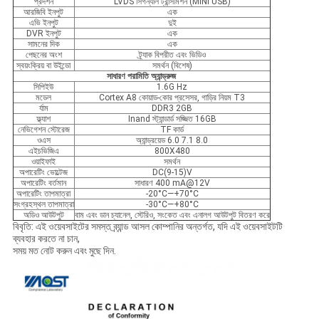
প্রদর্শন
LVDS সিগন্যাল ট্রান্সমিশন (MiNi USB)
আরজিবি ইনপুট
এক
এভি ইনপুট
দুই
DVR ইনপুট
এক
সামনের দিক
এক
পেছনের অংশ
ট্র্যাক বিপরীত এবং ভিডিও
স্বয়ংক্রিয় বা উইন্ডো
সমর্থন (বিশেষ)
সাধারণ পরামিতি অ্যান্ড্রুজ
সিপিইউ
1.6G Hz
মডেল
Cortex A8 কোয়াড-কোর প্রসেসর, গাড়ির নিয়ম T3
র্যাম
DDR3 2GB
ফ্ল্যাশ
Inand স্ট্যান্ডার্ড সজ্জিত 16GB
নেভিগেশন স্টোরেজ
TF কার্ড
ওএস
অ্যান্ড্রয়েড 6.0 7.1 8.0
এইচভিজিএ
800X480
ওয়াইফাই
সমর্থন
অপারেটিং ভোল্টেজ
DC(9-15)V
অপারেটিং বর্তমান
সাধারণ 400 mA@12V
অপারেটিং তাপমাত্রা
-20°C—+70°C
সংগ্রহস্থল তাপমাত্রা
-30°C—+80°C
অডিও আউটপুট
বাম এবং ডান চ্যানেল, স্টেরিও, সংকেত এবং এনালগ আউটপুট বিতরণ করে
বিবৃতি: এই ওয়েবসাইটের সমস্ত ব্র্যান্ড আসল কোম্পানির অন্তর্গত, যদি এই ওয়েবসাইটটি
ব্যবহার করতে না চান,
সময় মত নোট করুন এবং মুছে দিন.