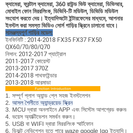
ক্যামেরা, ফ্রন্টাল ক্যামেরা, 360 রাউন্ড ভিউ ক্যামেরা, ডিভিআর,
মোবাইল ফোন মিররলিংক, ডিভিবি-টি মডিউল, ডিভিডি মডিউল
সংযোগ করতে দেয়। ইত্যাদিঅটো ইন্টারফেসের মাধ্যমে, আপনার
ইনস্টল করা সমস্ত ভিডিও সোর্স গাড়ির স্ক্রিনে চালানো যাবে।
সামঞ্জস্যপূর্ণ গাড়ির মডেল:
ইনফিনিটি : 2014-2018 FX35 FX37 FX50
QX60/70/80/Q70
নিসান: 2012-2017 প্যাট্রোল
2011-2017 কোয়েস্ট
2013-2017 370Z
2014-2018 পাথফাইন্ডার
2013-2018 আরমাডা
1. সম্পূর্ণ প্লাগ অ্যান্ড প্লে সহজ ইনস্টলেশন
2.
আসল শৈলীতে অ্যান্ড্রয়েড স্ক্রিন
3. MCU দ্বারা অনলাইনে APP এবং সিস্টেম আপগ্রেড করুন৷
4. ভয়েস অ্যাক্টিভেশন সমর্থন করুন।
5. USB বা WIFI দ্বারা মিররলিংক স্মার্টফোন
6. ডিফল্ট নেভিগেশন হতে পারে waze google Igo ইত্যাদি।