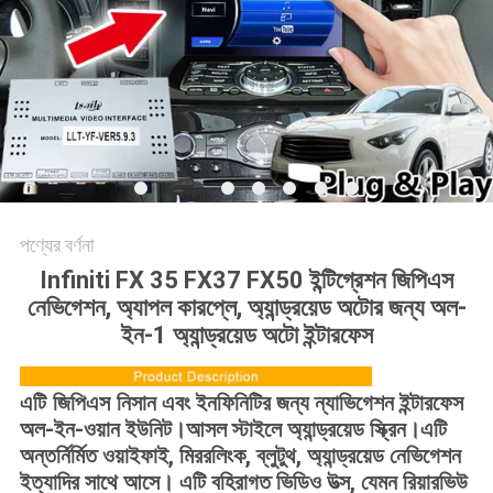
PRIVACY
POLICY
পণ্যের বর্ণনা
Infiniti FX 35 FX37 FX50 ইন্টিগ্রেশন জিপিএস
নেভিগেশন, অ্যাপল কারপ্লে, অ্যান্ড্রয়েড অটোর জন্য অল-
ইন-1 অ্যান্ড্রয়েড অটো ইন্টারফেস
নিসান এবং ইনফিনিটির জন্য ন্যাভিগেশন ইন্টারফেস
এটি জিপিএস
অল-ইন-ওয়ান ইউনিট।আসল স্টাইলে অ্যান্ড্রয়েড স্ক্রিন।এটি
অন্তর্নির্মিত ওয়াইফাই, মিররলিংক, ব্লুটুথ, অ্যান্ড্রয়েড নেভিগেশন
ইত্যাদির সাথে আসে। এটি বহিরাগত ভিডিও উত্স, যেমন রিয়ারভিউ