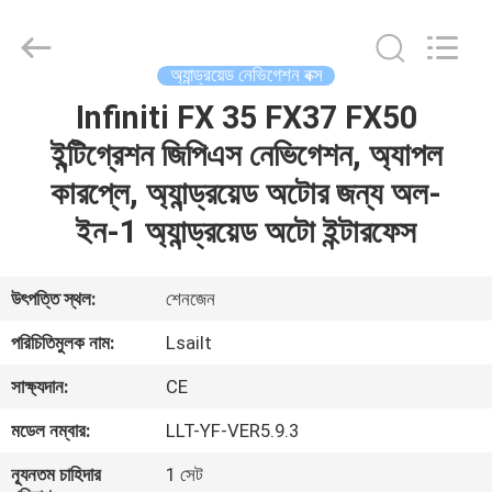
Shenzhen
Xinsongxia
Automobile
Electron
Co.,Ltd.
অ্যান্ড্রয়েড নেভিগেশন বক্স
All
Rights
Reserved.
Infiniti FX 35 FX37 FX50
বাড়ি
ইন্টিগ্রেশন জিপিএস নেভিগেশন, অ্যাপল
পণ্য
কারপ্লে, অ্যান্ড্রয়েড অটোর জন্য অল-
ইন-1 অ্যান্ড্রয়েড অটো ইন্টারফেস
ভিডিও
উৎপত্তি স্থল:
শেনজেন
আমাদের
পরিচিতিমুলক নাম:
Lsailt
সম্পর্কে
সাক্ষ্যদান:
CE
মডেল নম্বার:
LLT-YF-VER5.9.3
কারখানা
ভ্রমণ
ন্যূনতম চাহিদার
1 সেট