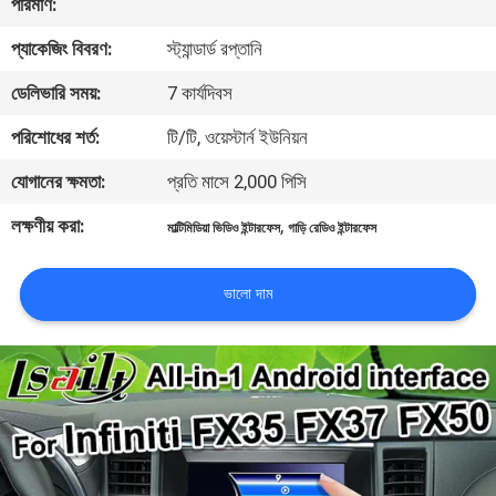
পরিমাণ:
প্যাকেজিং বিবরণ:
স্ট্যান্ডার্ড রপ্তানি
মান
নিয়ন্ত্রণ
ডেলিভারি সময়:
7 কার্যদিবস
পরিশোধের শর্ত:
টি/টি, ওয়েস্টার্ন ইউনিয়ন
যোগাযোগ
যোগানের ক্ষমতা:
প্রতি মাসে 2,000 পিসি
করুন
লক্ষণীয় করা:
,
মাল্টিমিডিয়া ভিডিও ইন্টারফেস
গাড়ি রেডিও ইন্টারফেস
খবর
ভালো দাম
কেস
সাইট
ম্যাপ