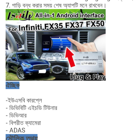
7. গাড়ি বন্ধ করার সময় শেষ অ্যাপটি মনে রাখবেন।
ঐচ্ছিক
-ইউএসবি কারপ্লে
- ডিভিবিটি এইচডি টিউনার
- ডিভিআর
- বিপরীত ক্যামেরা
- ADAS
মৌলিক তথ্য