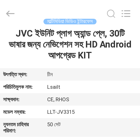
Shenzhen
Xinsongxia
Automobile
Electron
Co.,Ltd.
মাল্টিমিডিয়া ভিডিও ইন্টারফেস
All
Rights
Reserved.
JVC ইউনিট প্লাগ অ্যান্ড প্লে, 30টি
বাড়ি
ভাষার জন্য নেভিগেশন সহ HD Android
পণ্য
আপগ্রেড KIT
ভিডিও
উৎপত্তি স্থল:
চীন
পরিচিতিমুলক নাম:
Lsailt
আমাদের
সাক্ষ্যদান:
CE, RHOS
সম্পর্কে
মডেল নম্বার:
LLT-JV3315
কারখানা
ন্যূনতম চাহিদার
50 সেট
পরিমাণ:
ভ্রমণ