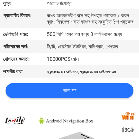
মূল্য:
আলোচনাযোগ্য
মান
প্যাকেজিং বিবরণ:
রঙের অভ্যন্তরীণ বাক্স সহ উপহার প্যাকেজ / বাবল
ব্যাগ, নিরপেক্ষ শক্ত কাগজ সহ সংকুচিত শিল্প প্যাকেজ
নিয়ন্ত্রণ
ডেলিভারি সময়:
500 পিসিএসের কম জন্য 3 কার্যদিবসের মধ্যে
যোগাযোগ
পরিশোধের শর্ত:
টি/টি, ওয়েস্টার্ন ইউনিয়ন, মানিগ্রাম, পেপ্যাল
করুন
যোগানের ক্ষমতা:
10000PCS/মাস
লক্ষণীয় করা:
,
অ্যান্ড্রয়েড কার নেভিগেশন
অ্যান্ড্রয়েড কার নেভিগেশন বক্স
খবর
ভালো দাম
কেস
সাইট
ম্যাপ