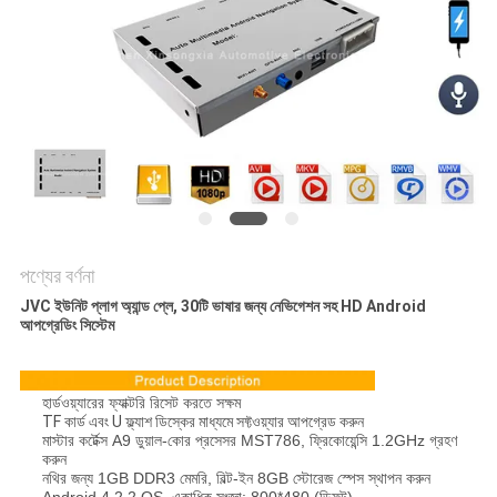
PRIVACY
POLICY
পণ্যের বর্ণনা
JVC ইউনিট প্লাগ অ্যান্ড প্লে, 30টি ভাষার জন্য নেভিগেশন সহ HD Android
আপগ্রেডিং সিস্টেম
হার্ডওয়্যারের ফ্যাক্টরি রিসেট করতে সক্ষম
TF কার্ড এবং U ফ্ল্যাশ ডিস্কের মাধ্যমে সফ্টওয়্যার আপগ্রেড করুন
মাস্টার কর্টেক্স A9 ডুয়াল-কোর প্রসেসর MST786, ফ্রিকোয়েন্সি 1.2GHz গ্রহণ
করুন
নথির জন্য 1GB DDR3 মেমরি, বিল্ট-ইন 8GB স্টোরেজ স্পেস স্থাপন করুন
Android 4.2.2 OS, একাধিক সংজ্ঞা: 800*480 (ডিফল্ট)