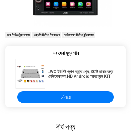
কার ভিডিও ইন্টারফেস
এইচডি ভিডিও ডিকোডার
নেভিগেশন ভিডিও ইন্টারফেস
এর সেরা মূল্য পান
JVC ইউনিট প্লাগ অ্যান্ড প্লে, 30টি ভাষার জন্য
নেভিগেশন সহ HD Android আপগ্রেড KIT
চালিয়ে
শীর্ষ পণ্য