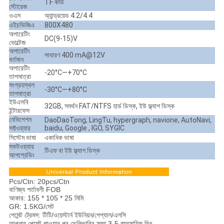
TF কার্ড
স্টোরেজ
ওএস
অ্যান্ড্রয়েড 4.2/4.4
এইচভিজিএ
800X480
অপারেটিং
DC(9-15)V
ভোল্টেজ
অপারেটিং
সাধারণ 400 mA@12V
বর্তমান
অপারেটিং
-20°C—+70°C
তাপমাত্রা
সংগ্রহস্থল
-30°C—+80°C
তাপমাত্রা
ইউএসবি
32GB, সমর্থন FAT/NTFS হার্ড ডিস্ক, ইউ ফ্ল্যাশ ডিস্ক
ইন্টারফেস
নেভিগেশন
DaoDaoTong, LingTu, hypergraph, navione, AutoNavi,
সফ্টওয়্যার
baidu, Google , IGO, SYGIC
সিস্টেম ভাষা
একাধিক ভাষা
সফটওয়্যার
টিএফ বা ইউ ফ্ল্যাশ ডিস্ক
আপগ্রেডিং
Pcs/Ctn: 20pcs/Ctn
বাণিজ্য শর্তাবলী FOB
আকার: 155 * 105 * 25 মিমি
GR: 1.5KG/সেট
পেমেন্ট ট্রেমস: টিটি/ওয়েস্টার্ন ইউনিয়ন/পেপ্যাল/এলসি
আপনার পেমেন্ট পাওয়ার পর ডেলিভারির সময় 3-5 ব্যবসায়িক দিন