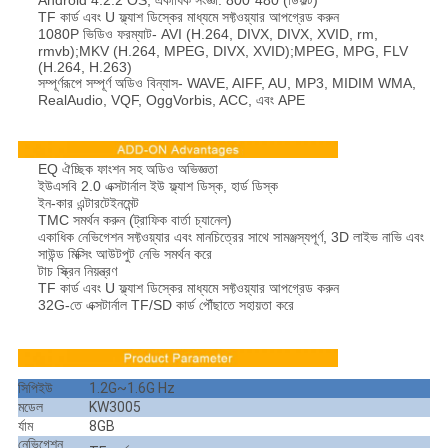
TF কার্ড এবং U ফ্ল্যাশ ডিস্কের মাধ্যমে সফ্টওয়্যার আপগ্রেড করুন
1080P ভিডিও ফরম্যাট- AVI (H.264, DIVX, DIVX, XVID, rm,
rmvb);MKV (H.264, MPEG, DIVX, XVID);MPEG, MPG, FLV
(H.264, H.263)
সম্পূর্ণরূপে সম্পূর্ণ অডিও বিন্যাস- WAVE, AIFF, AU, MP3, MIDIM WMA,
RealAudio, VQF, OggVorbis, ACC, এবং APE
EQ ঐচ্ছিক ফাংশন সহ অডিও অভিজ্ঞতা
ইউএসবি 2.0 এক্সটার্নাল ইউ ফ্ল্যাশ ডিস্ক, হার্ড ডিস্ক
ইন-কার এন্টারটেইনমেন্ট
TMC সমর্থন করুন (ট্রাফিক বার্তা চ্যানেল)
একাধিক নেভিগেশন সফ্টওয়্যার এবং মানচিত্রের সাথে সামঞ্জস্যপূর্ণ, 3D লাইভ নাভি এবং
সাউন্ড মিক্সিং আউটপুট নেভি সমর্থন করে
টাচ স্ক্রিন নিয়ন্ত্রণ
TF কার্ড এবং U ফ্ল্যাশ ডিস্কের মাধ্যমে সফ্টওয়্যার আপগ্রেড করুন
32G-তে এক্সটার্নাল TF/SD কার্ড পৌঁছাতে সহায়তা করে
সিপিইউ
1.2G~1.6G Hz
মডেল
KW3005
র্যাম
8GB
নেভিগেশন