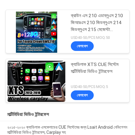
ক্রাউন এস 210 এডাব্লুএস 210
জিআরএস 210 জিডব্লুএস 214
জিডব্লুএস 215 মেজেস্টা
অ্যাথলেট রয়্যাল সেলুন ওএম স্ক্রিন
USD40-50/PCS MOQ:50
আপগ্রেড ওয়্যারলেস কারপ্লে সহ
যোগাযোগ
ক্যাডিলাক XTS CUE সিস্টেম
মাল্টিমিডিয়া ভিডিও ইন্টারফেস
USD40-50/PCS MOQ:5
যোগাযোগ
মাল্টিমিডিয়া ভিডিও ইন্টারফেস
২০১৫-২০২০ ক্যাডিলাক এসকেলাডের CUE সিস্টেমের জন্য Lsait Android নেভিগেশন
মাল্টিমিডিয়া ভিডিও ইন্টারফেস, Carplay সহ