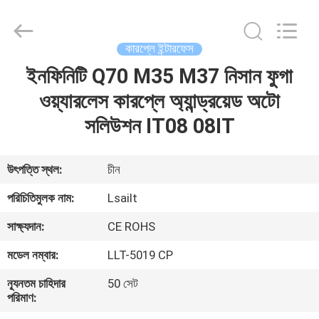
Shenzhen
Xinsongxia
Automobile
Electron
Co.,Ltd.
কারপ্লে ইন্টারফেস
All
Rights
Reserved.
ইনফিনিটি Q70 M35 M37 নিসান ফুগা
বাড়ি
ওয়্যারলেস কারপ্লে অ্যান্ড্রয়েড অটো
পণ্য
সলিউশন IT08 08IT
ভিডিও
উৎপত্তি স্থল:
চীন
পরিচিতিমুলক নাম:
Lsailt
আমাদের
সাক্ষ্যদান:
CE ROHS
সম্পর্কে
মডেল নম্বার:
LLT-5019 CP
কারখানা
ন্যূনতম চাহিদার
50 সেট
পরিমাণ:
ভ্রমণ