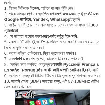
বৈশিষ্ট্য:
1. লিনাক্স ভিত্তিক সিস্টেম, আটকে যাওয়ার ঝুঁকি নেই।
2. থেকে সামঞ্জস্যপূর্ণ সব অ্যাপ্লিকেশন
সিপি এবং এএ
অন্তর্ভুক্ত
Waze,
Google মানচিত্র, Yandex, Whatsapp
ইত্যাদি
3. গাড়ির মূল পিছনের দৃশ্য এবং সামনের দৃশ্যের সাথে সামঞ্জস্যপূর্ণ,
360
প্যানোরামা
.
4. এর মাধ্যমে সংযোগ করুন
ওয়াই-ফাই ব্লুটুথ ইউএসবি
.
5. ড্যাশ বা স্টিয়ারিং হুইলে কীপ্যাডগুলিতে মাত্র এক ক্লিকের মাধ্যমে মূল
সিস্টেমে সুইচ করা যেতে পারে।
6. ভয়েস সক্রিয় নেভিগেশন, স্ক্রিন প্রজেকশন সমর্থন।
7. সরল
প্লাগ এবং খেলা
স্থাপন
, আসল গাড়ির কোন ক্ষতি নেই।
8. একাধিক ভাষা সমর্থিত, অন্তর্ভুক্ত
ইংরেজি Pусский Français
Español Português আরবি ফার্সি জাপানি কোরিয়ান হিব্রু
ইত্যাদি
9. বেশিরভাগ ফরম্যাটে ভিডিও ইউএসবি ডিস্কের মধ্যে চালানো যেতে পারে
10. জাপানি স্পেক (JDM) মডেলের জন্য, এটি 87-108MHz রেডিও
যোগ করা সমর্থন করে।