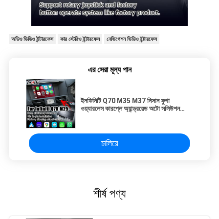
অডিও ভিডিও ইন্টারফেস
কার স্টেরিও ইন্টারফেস
নেভিগেশন ভিডিও ইন্টারফেস
এর সেরা মূল্য পান
ইনফিনিটি Q70 M35 M37 নিসান ফুগা
ওয়্যারলেস কারপ্লে অ্যান্ড্রয়েড অটো সলিউশন
IT08 08IT
চালিয়ে
শীর্ষ পণ্য