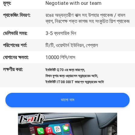
মূল্য:
Negotiate with our team
মান
প্যাকেজিং বিবরণ:
রঙের অভ্যন্তরীণ বাক্স সহ উপহার প্যাকেজ / বাবল
ব্যাগ, নিরপেক্ষ শক্ত কাগজ সহ সংকুচিত শিল্প প্যাকেজ
নিয়ন্ত্রণ
ডেলিভারি সময়:
3-5 ব্যবসায়িক দিন
যোগাযোগ
পরিশোধের শর্ত:
টি/টি, ওয়েস্টার্ন ইউনিয়ন, পেপ্যাল
করুন
যোগানের ক্ষমতা:
10000 পিসি/মাস
লক্ষণীয় করা:
,
ইনফিনিটি Q70 এর জন্য কারপ্লে
খবর
,
নিসান ফুগার জন্য ওয়্যারলেস অ্যান্ড্রয়েড অটো
ইনফিনিটি IT08 08IT কারপ্লে অ্যান্ড্রয়েড অটো
কেস
ভালো দাম
সাইট
ম্যাপ