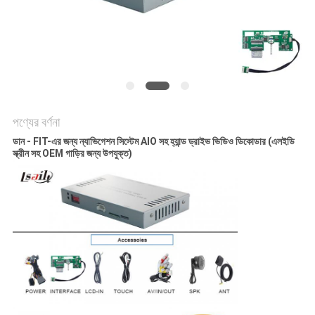
PRIVACY
POLICY
পণ্যের বর্ণনা
ডান - FIT-এর জন্য ন্যাভিগেশন সিস্টেম AIO সহ হ্যান্ড ড্রাইভ ভিডিও ডিকোডার (এলইডি
স্ক্রীন সহ OEM গাড়ির জন্য উপযুক্ত)