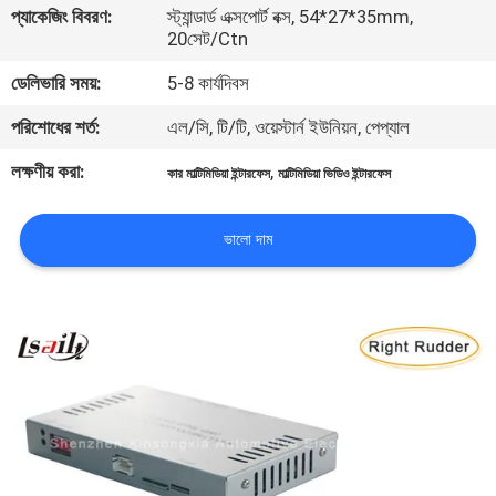
প্যাকেজিং বিবরণ:
স্ট্যান্ডার্ড এক্সপোর্ট বক্স, 54*27*35mm,
20সেট/Ctn
মান
ডেলিভারি সময়:
5-8 কার্যদিবস
নিয়ন্ত্রণ
পরিশোধের শর্ত:
এল/সি, টি/টি, ওয়েস্টার্ন ইউনিয়ন, পেপ্যাল
যোগাযোগ
লক্ষণীয় করা:
,
কার মাল্টিমিডিয়া ইন্টারফেস
মাল্টিমিডিয়া ভিডিও ইন্টারফেস
করুন
ভালো দাম
খবর
কেস
সাইট
ম্যাপ