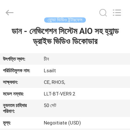
Shenzhen
Xinsongxia
Automobile
Electron
Co.,Ltd.
হোন্ডা ভিডিও ইন্টারফেস
All
Rights
Reserved.
ডান - নেভিগেশন সিস্টেম AIO সহ হ্যান্ড
বাড়ি
ড্রাইভ ভিডিও ডিকোডার
পণ্য
উৎপত্তি স্থল:
চীন
ভিডিও
পরিচিতিমুলক নাম:
Lsailt
সাক্ষ্যদান:
CE, RHOS,
আমাদের
মডেল নম্বার:
LLT-BT-VER9.2
সম্পর্কে
ন্যূনতম চাহিদার
50 সেট
পরিমাণ:
কারখানা
মূল্য:
Negoitiate (USD)
ভ্রমণ