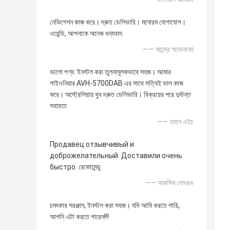
নেভিগেশন কাজ করে। দ্রুত ডেলিভারি। মনোরম যোগাযোগ।
ওয়েন্ডি, আপনাকে অনেক ধন্যবাদ.
—— আন্দ্রে সাভেনকো
ভালো পণ্য. ইনস্টল করা তুলনামূলকভাবে সহজ। আমার
পাইওনিয়ার AVH-5700DAB এর সাথে সত্যিই ভাল কাজ
করে। অস্ট্রেলিয়ায় খুব দ্রুত ডেলিভারি। বিক্রয়ের পরে দুর্দান্ত
সহায়তা
—— ড্যান এইচ
Продавец отзывчивый и
доброжелательный. Доставили очень
быстро. রেকোমেন্ডু
—— মাকসিম বোদরভ
চমৎকার সরঞ্জাম, ইনস্টল করা সহজ। যদি আমি করতে পারি,
আপনি এটা করতে পারেন!!!