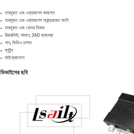
তারযুক্ত এবং ওয়্যারলেস কারপ্লে
তারযুক্ত এবং ওয়্যারলেস অ্যান্ড্রয়েড অটো
তারযুক্ত এবং বেতার হিকার
রিয়ারভিউ, সামনে, 360 ক্যামেরা
গান, ভিডিও চালান
ব্লুটুথ
মাইক্রোফোন
ডিভাইসের ছবি