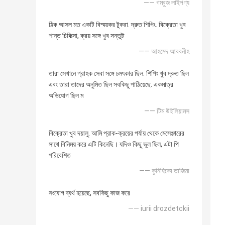
—— গম্বুজ লাইপণ্য
ঠিক আসল মত একটি বিস্ময়কর টুকরা. দ্রুত শিপিং. বিক্রেতা খুব
শান্ত চিকিত্সা, ক্রয় সঙ্গে খুব সন্তুষ্ট
—— আহমেদ আববনীহ
তারা সেখানে গ্রাহক সেবা সঙ্গে চমৎকার ছিল. শিপিং খুব দ্রুত ছিল
এবং তারা তাদের অনুমিত ছিল সবকিছু পাঠিয়েছে. একমাত্র
অভিযোগ ছিল ম
—— টিম উইলিয়ামস
বিক্রেতা খুব দয়ালু. আমি প্রাক-ক্রয়ের পর্যায় থেকে মেসেঞ্জারের
সাথে বিনিময় করে এটি কিনেছি। যদিও কিছু ভুল ছিল, এটা পি
পরিবেশিত
—— কুনিহিকো তাজিমা
সংযোগ ব্যর্থ হয়েছে, সবকিছু কাজ করে
—— iurii drozdetckii