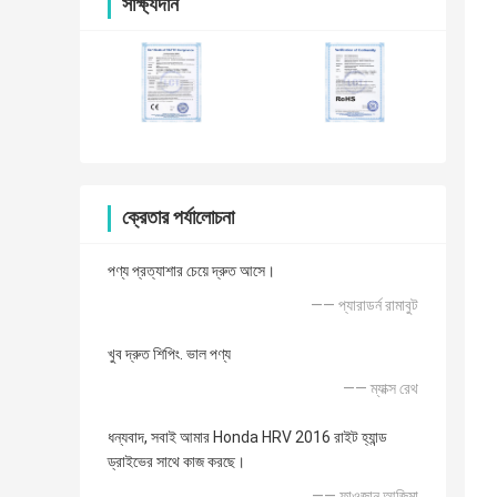
সাক্ষ্যদান
ক্রেতার পর্যালোচনা
পণ্য প্রত্যাশার চেয়ে দ্রুত আসে।
—— প্যারাডর্ন রামাবুট
খুব দ্রুত শিপিং. ভাল পণ্য
—— ম্যাক্স রেথ
ধন্যবাদ, সবাই আমার Honda HRV 2016 রাইট হ্যান্ড
ড্রাইভের সাথে কাজ করছে।
—— ফাওজান আজিমা