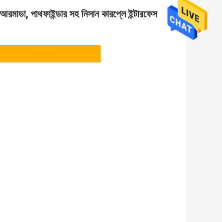
, আরমাডা, পাথফাইন্ডার সহ নিসান কারপ্লে ইন্টারফেস