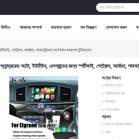
ভিডিও
আমাদের সম্পর্কে
কারখানা ভ্রমণ
মান নিয়ন্ত্রণ
যোগাযোগ করুন
খ
্পটিফাই, পেট্রোল, আর্মাডা, পাথফাইন্ডার সহ নিসান কারপ্লে ইন্টারফেস
অ্যান্ড্রয়েড অটো, ইউটিউব, এলগ্রান্ডের জন্য স্পটিফাই, পেট্রোল, আর্মাডা, পাথফা
পণ্যের বিবরণ:
উৎপত্তি স্থল:
পরিচিতিমুলক নাম:
সাক্ষ্যদান:
মডেল নম্বার:
প্রদান:
ন্যূনতম চাহিদার পরিমাণ:
মূল্য: