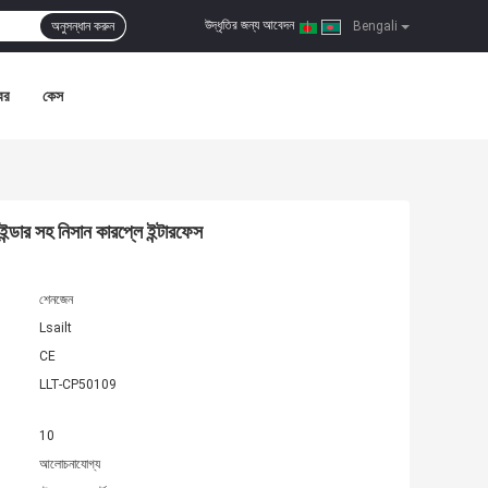
উদ্ধৃতির জন্য আবেদন
অনুসন্ধান করুন
|
Bengali
বর
কেস
ইন্ডার সহ নিসান কারপ্লে ইন্টারফেস
শেনজেন
Lsailt
CE
LLT-CP50109
10
আলোচনাযোগ্য