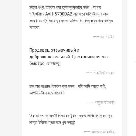
ভালো পণ্য. ইনস্টল করা তুলনামূলকভাবে সহজ। আমার
পাইওনিয়ার AVH-5700DAB এর সাথে সত্যিই ভাল কাজ
করে। অস্ট্রেলিয়ায় খুব দ্রুত ডেলিভারি। বিক্রয়ের পরে দুর্দান্ত
সহায়তা
—— ড্যান এইচ
Продавец отзывчивый и
доброжелательный. Доставили очень
быстро. রেকোমেন্ডু
—— মাকসিম বোদরভ
চমৎকার সরঞ্জাম, ইনস্টল করা সহজ। যদি আমি করতে পারি,
আপনি এটা করতে পারেন!!!
—— গম্বুজ লাইপণ্য
ঠিক আসল মত একটি বিস্ময়কর টুকরা. দ্রুত শিপিং. বিক্রেতা খুব
শান্ত চিকিত্সা, ক্রয় সঙ্গে খুব সন্তুষ্ট
—— আহমেদ আববনীহ