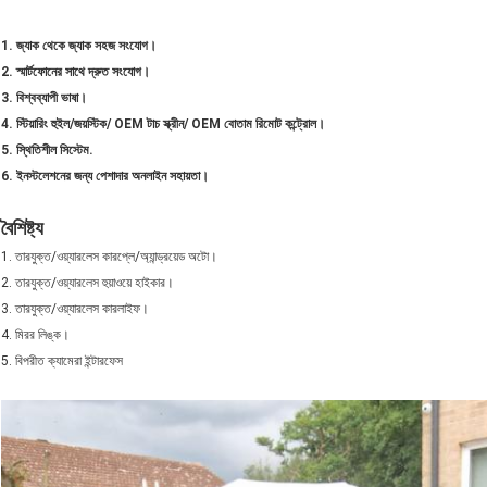
1. জ্যাক থেকে জ্যাক সহজ সংযোগ।
2. স্মার্টফোনের সাথে দ্রুত সংযোগ।
3. বিশ্বব্যাপী ভাষা।
4. স্টিয়ারিং হুইল/জয়স্টিক/ OEM টাচ স্ক্রীন/ OEM বোতাম রিমোট কন্ট্রোল।
5. স্থিতিশীল সিস্টেম.
6. ইনস্টলেশনের জন্য পেশাদার অনলাইন সহায়তা।
বৈশিষ্ট্য
1. তারযুক্ত/ওয়্যারলেস কারপ্লে/অ্যান্ড্রয়েড অটো।
2. তারযুক্ত/ওয়্যারলেস হুয়াওয়ে হাইকার।
3. তারযুক্ত/ওয়্যারলেস কারলাইফ।
4. মিরর লিঙ্ক।
5. বিপরীত ক্যামেরা ইন্টারফেস