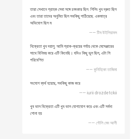
তারা সেখানে গ্রাহক সেবা সঙ্গে চমৎকার ছিল. শিপিং খুব দ্রুত ছিল
এবং তারা তাদের অনুমিত ছিল সবকিছু পাঠিয়েছে. একমাত্র
অভিযোগ ছিল ম
—— টিম উইলিয়ামস
বিক্রেতা খুব দয়ালু. আমি প্রাক-ক্রয়ের পর্যায় থেকে মেসেঞ্জারের
সাথে বিনিময় করে এটি কিনেছি। যদিও কিছু ভুল ছিল, এটা পি
পরিবেশিত
—— কুনিহিকো তাজিমা
সংযোগ ব্যর্থ হয়েছে, সবকিছু কাজ করে
—— iurii drozdetckii
খুব ভাল বিক্রেতা এটি খুব ভাল যোগাযোগ করে এবং এটি সর্বদা
শোনা হয়
—— গৌলি মেদ আলী