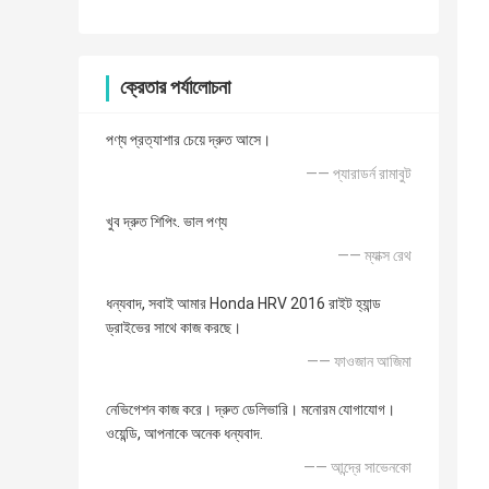
ক্রেতার পর্যালোচনা
পণ্য প্রত্যাশার চেয়ে দ্রুত আসে।
—— প্যারাডর্ন রামাবুট
খুব দ্রুত শিপিং. ভাল পণ্য
—— ম্যাক্স রেথ
ধন্যবাদ, সবাই আমার Honda HRV 2016 রাইট হ্যান্ড
ড্রাইভের সাথে কাজ করছে।
—— ফাওজান আজিমা
নেভিগেশন কাজ করে। দ্রুত ডেলিভারি। মনোরম যোগাযোগ।
ওয়েন্ডি, আপনাকে অনেক ধন্যবাদ.
—— আন্দ্রে সাভেনকো