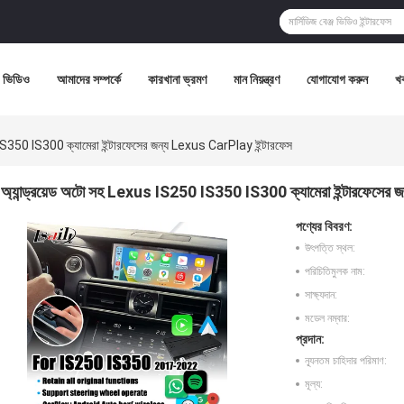
ভিডিও
আমাদের সম্পর্কে
কারখানা ভ্রমণ
মান নিয়ন্ত্রণ
যোগাযোগ করুন
খ
IS350 IS300 ক্যামেরা ইন্টারফেসের জন্য Lexus CarPlay ইন্টারফেস
অ্যান্ড্রয়েড অটো সহ Lexus IS250 IS350 IS300 ক্যামেরা ইন্টারফেসের
পণ্যের বিবরণ:
উৎপত্তি স্থল:
পরিচিতিমুলক নাম:
সাক্ষ্যদান:
মডেল নম্বার:
প্রদান:
ন্যূনতম চাহিদার পরিমাণ:
মূল্য: