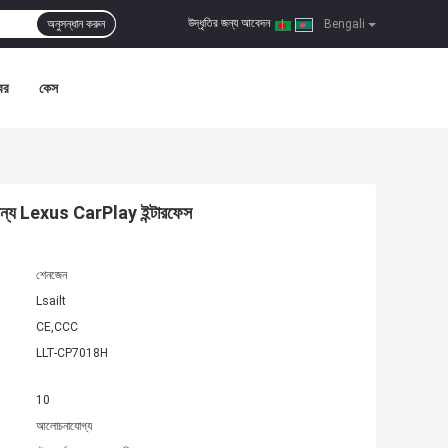
উদ্ধৃতির জন্য আবেদন
অনুসন্ধান করুন
|
Bengali
বর
কেস
 জন্য Lexus CarPlay ইন্টারফেস
শেনজেন
Lsailt
CE,CCC
LLT-CP7018H
10
আলোচনাযোগ্য