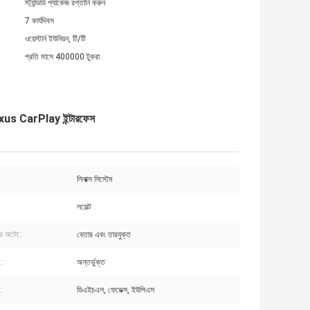
স্ট্যান্ডার্ড প্যাকেজ রপ্তানি করুন
7 কার্যদিবস
ওয়েস্টার্ন ইউনিয়ন, টি/টি
প্রতি মাসে 400000 টুকরা
Lexus CarPlay ইন্টারফেস
লিনাক্স সিস্টেম
লসেল্ট
়েড অটো::
বেতার এবং তারযুক্ত
::
অন্তর্ভুক্ত
:
ডিএইচএল, ফেডেক্স, ইউপিএস