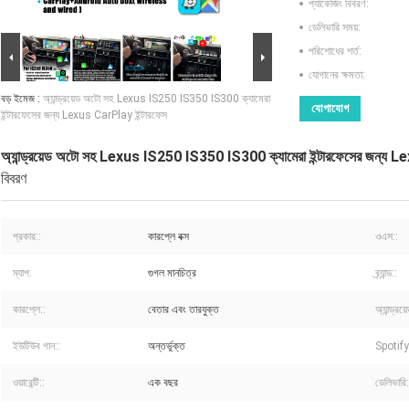
প্যাকেজিং বিবরণ:
ডেলিভারি সময়:
পরিশোধের শর্ত:
যোগানের ক্ষমতা:
বড় ইমেজ :
অ্যান্ড্রয়েড অটো সহ Lexus IS250 IS350 IS300 ক্যামেরা
যোগাযোগ
ইন্টারফেসের জন্য Lexus CarPlay ইন্টারফেস
অ্যান্ড্রয়েড অটো সহ Lexus IS250 IS350 IS300 ক্যামেরা ইন্টারফেসের জন্য 
বিবরণ
প্রকার::
কারপ্লে বক্স
ওএস::
ম্যাপ:
গুগল মানচিত্র
ব্র্যান্ড::
কারপ্লে::
বেতার এবং তারযুক্ত
অ্যান্ড্রয
ইউটিউব গান::
অন্তর্ভুক্ত
Spotify
ওয়ারেন্টি::
এক বছর
ডেলিভারি: