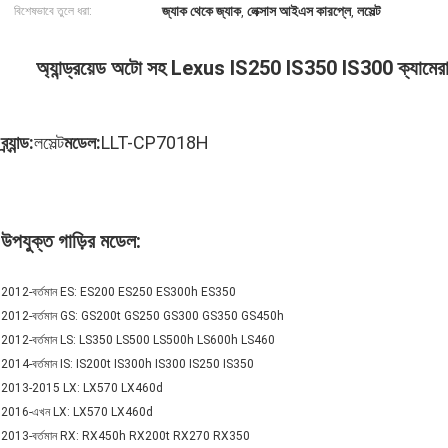
জ্যাক থেকে জ্যাক
লেক্সাস আইএস কারপ্লে
লসেল্ট
বিশেষভাবে তুলে ধরা:
,
,
অ্যান্ড্রয়েড অটো সহ Lexus IS250 IS350 IS300 ক্যামেরা
ব্র্যান্ড:
লসেল্ট
মডেল:
LLT-CP7018H
উপযুক্ত গাড়ির মডেল:
2012-বর্তমান ES: ES200 ES250 ES300h ES350
2012-বর্তমান GS: GS200t GS250 GS300 GS350 GS450h
2012-বর্তমান LS: LS350 LS500 LS500h LS600h LS460
2014-বর্তমান IS: IS200t IS300h IS300 IS250 IS350
2013-2015 LX: LX570 LX460d
2016-এখন LX: LX570 LX460d
2013-বর্তমান RX: RX450h RX200t RX270 RX350