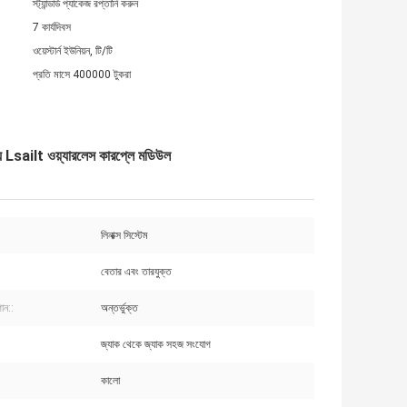
স্ট্যান্ডার্ড প্যাকেজ রপ্তানি করুন
7 কার্যদিবস
ওয়েস্টার্ন ইউনিয়ন, টি/টি
প্রতি মাসে 400000 টুকরা
lt ওয়্যারলেস কারপ্লে মডিউল
লিনাক্স সিস্টেম
বেতার এবং তারযুক্ত
ান::
অন্তর্ভুক্ত
জ্যাক থেকে জ্যাক সহজ সংযোগ
কালো