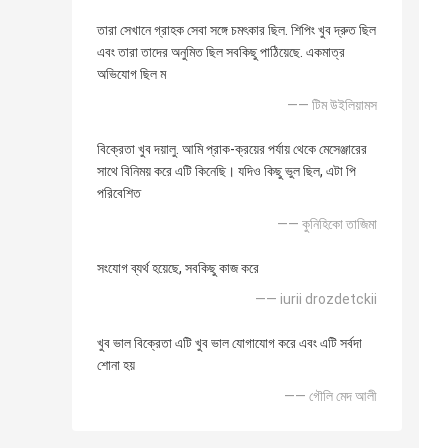
তারা সেখানে গ্রাহক সেবা সঙ্গে চমৎকার ছিল. শিপিং খুব দ্রুত ছিল
এবং তারা তাদের অনুমিত ছিল সবকিছু পাঠিয়েছে. একমাত্র
অভিযোগ ছিল ম
—— টিম উইলিয়ামস
বিক্রেতা খুব দয়ালু. আমি প্রাক-ক্রয়ের পর্যায় থেকে মেসেঞ্জারের
সাথে বিনিময় করে এটি কিনেছি। যদিও কিছু ভুল ছিল, এটা পি
পরিবেশিত
—— কুনিহিকো তাজিমা
সংযোগ ব্যর্থ হয়েছে, সবকিছু কাজ করে
—— iurii drozdetckii
খুব ভাল বিক্রেতা এটি খুব ভাল যোগাযোগ করে এবং এটি সর্বদা
শোনা হয়
—— গৌলি মেদ আলী