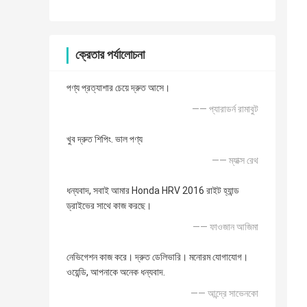
ক্রেতার পর্যালোচনা
পণ্য প্রত্যাশার চেয়ে দ্রুত আসে।
—— প্যারাডর্ন রামাবুট
খুব দ্রুত শিপিং. ভাল পণ্য
—— ম্যাক্স রেথ
ধন্যবাদ, সবাই আমার Honda HRV 2016 রাইট হ্যান্ড
ড্রাইভের সাথে কাজ করছে।
—— ফাওজান আজিমা
নেভিগেশন কাজ করে। দ্রুত ডেলিভারি। মনোরম যোগাযোগ।
ওয়েন্ডি, আপনাকে অনেক ধন্যবাদ.
—— আন্দ্রে সাভেনকো