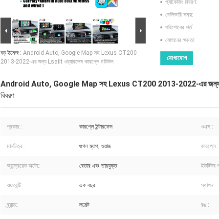
প্যাকেজিং বিবরণ:
ডেলিভারি সময়:
পরিশোধের শর্ত:
যোগানের ক্ষমতা:
বড় ইমেজ :
Android Auto, Google Map সহ Lexus CT200
যোগাযোগ
2013-2022-এর জন্য Lsailt ওয়্যারলেস কারপ্লে মডিউল
Android Auto, Google Map সহ Lexus CT200 2013-2022-এর জন্য Lsai
বিবরণ
প্রকার::
কারপ্লে ইন্টারফেস
ওএস::
মানচিত্র::
গুগল ম্যাপ, ওয়াজ
কারপ্লে::
অ্যান্ড্রয়েড অটো::
বেতার এবং তারযুক্ত
ইউটিউব গ
ওয়ারেন্টি::
এক বছর
স্থাপন::
ব্র্যান্ড::
লসেল্ট
রঙ::