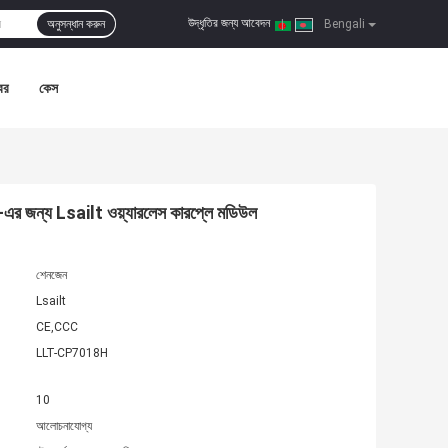
উদ্ধৃতির জন্য আবেদন
অনুসন্ধান করুন
|
Bengali
বর
কেস
য Lsailt ওয়্যারলেস কারপ্লে মডিউল
শেনজেন
Lsailt
CE,CCC
LLT-CP7018H
10
আলোচনাযোগ্য