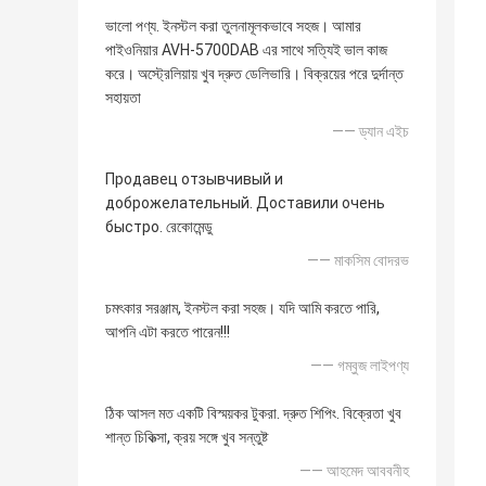
ভালো পণ্য. ইনস্টল করা তুলনামূলকভাবে সহজ। আমার
পাইওনিয়ার AVH-5700DAB এর সাথে সত্যিই ভাল কাজ
করে। অস্ট্রেলিয়ায় খুব দ্রুত ডেলিভারি। বিক্রয়ের পরে দুর্দান্ত
সহায়তা
—— ড্যান এইচ
Продавец отзывчивый и
доброжелательный. Доставили очень
быстро. রেকোমেন্ডু
—— মাকসিম বোদরভ
চমৎকার সরঞ্জাম, ইনস্টল করা সহজ। যদি আমি করতে পারি,
আপনি এটা করতে পারেন!!!
—— গম্বুজ লাইপণ্য
ঠিক আসল মত একটি বিস্ময়কর টুকরা. দ্রুত শিপিং. বিক্রেতা খুব
শান্ত চিকিত্সা, ক্রয় সঙ্গে খুব সন্তুষ্ট
—— আহমেদ আববনীহ