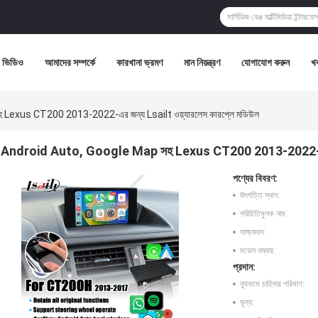
ভিডিও
আমাদের সম্পর্কে
কারখানা ভ্রমণ
মান নিয়ন্ত্রণ
যোগাযোগ করুন
খ
exus CT200 2013-2022-এর জন্য Lsailt ওয়্যারলেস কারপ্লে মডিউল
Android Auto, Google Map সহ Lexus CT200 2013-2022-এর জন্
পণ্যের বিবরণ:
উৎপত্তি স্থল:
পরিচিতিমুলক নাম:
সাক্ষ্যদান:
মডেল নম্বার:
প্রদান:
ন্যূনতম চাহিদার পরিমাণ:
মূল্য: