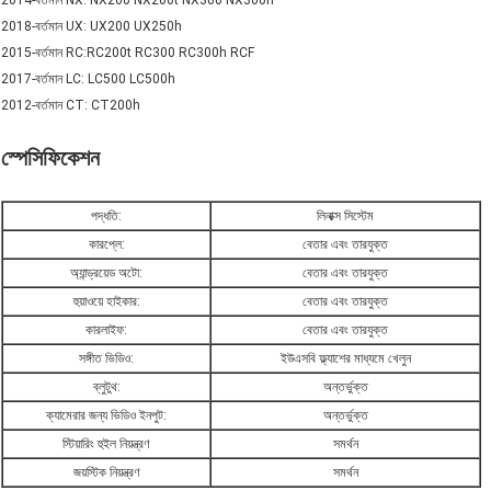
2014-বর্তমান NX: NX200 NX200t NX300 NX300h
2018-বর্তমান UX: UX200 UX250h
2015-বর্তমান RC:RC200t RC300 RC300h RCF
2017-বর্তমান LC: LC500 LC500h
2012-বর্তমান CT: CT200h
স্পেসিফিকেশন
পদ্ধতি:
লিনাক্স সিস্টেম
কারপ্লে:
বেতার এবং তারযুক্ত
অ্যান্ড্রয়েড অটো:
বেতার এবং তারযুক্ত
হুয়াওয়ে হাইকার:
বেতার এবং তারযুক্ত
কারলাইফ:
বেতার এবং তারযুক্ত
সঙ্গীত ভিডিও:
ইউএসবি ফ্ল্যাশের মাধ্যমে খেলুন
ব্লুটুথ:
অন্তর্ভুক্ত
ক্যামেরার জন্য ভিডিও ইনপুট:
অন্তর্ভুক্ত
স্টিয়ারিং হুইল নিয়ন্ত্রণ
সমর্থন
জয়স্টিক নিয়ন্ত্রণ
সমর্থন