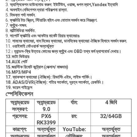
3.
অ্যাপ্লিকেশন ডাউনলোড করুন: ইউটিউব, ওয়াজ, গুগল ম্যাপ,
Y
andex ইত্যাদি
4.
অনলাইন নেভিগেশন দ্বারা পরিকল্পনা রাস্তা.
5.
বিভক্ত পর্দা সমর্থন.
6.
ফ্যাক্টরি টাচ স্ক্রিন, স্টিয়ারিং হুইল এবং বোতাম সমর্থন করে
নিয়ন্ত্রণ
.
7.
ব্লুটুথ-সক্ষম
.
8.
মাল্টিমিডিয়া সমর্থিত
.
9.
সাপোর্ট ফ্যাক্টরি এবং আফটার মার্কেট রিয়ার ক্যামেরা
s
10.
সামনের ক্যামেরা, বাম দিকের ক্যামেরা, ডানদিকের ক্যামেরা ঐচ্ছিক হিসাবে সমর্থন করুন
.
11.
ওয়াইফাই নেটওয়ার্ক অন্তর্ভুক্ত
12।
হ্যান্ডস-ফ্রি উত্তর ফোনের জন্য ব্লুটুথ এবং OBD তথ্য ফর্ম ড্যাশবোর্ড দেখায়।
13.ফটো ভিউয়ার
14.AUX পোর্ট
15.জয়স্টিক রিমোট কন্ট্রোল (লেক্সাস/ মাজদায়)
16.MP3/MP4
17. ব্যাকআপ ক্যামেরা (ঐচ্ছিক): রিভার্সিং এইড, লাইভ পার্কিং।
18. ADAS/DVR(ঐচ্ছিক): গতির সতর্কতা, দূরত্ব সতর্কতা, রেকর্ডিং।
19. ভয়েস গাইডেন্স
স্পেসিফিকেশন
অ্যান্ড্রয়েড
অ্যান্ড্রয়েড
র্যাম:
4 জিবি
সংস্করণ:
9.0
প্রসেসর:
PX6
রম:
32/64GB
RK3399
কারপ্লে:
অন্তর্ভুক্ত
YouTube:
অন্তর্ভুক্ত
অ্যান্ড্রয়েড
অন্তর্ভুক্ত
নেটফ্লিক্স:
অন্তর্ভুক্ত