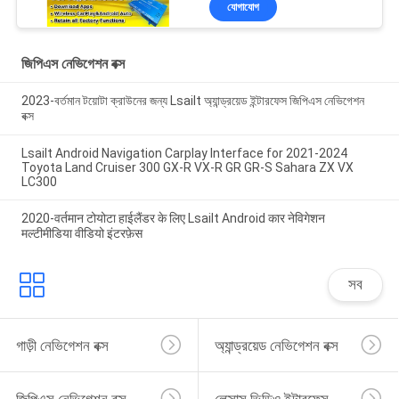
যোগাযোগ
ইউটিউব সহ
জিপিএস নেভিগেশন বক্স
2023-বর্তমান টয়োটা ক্রাউনের জন্য Lsailt অ্যান্ড্রয়েড ইন্টারফেস জিপিএস নেভিগেশন
বক্স
Lsailt Android Navigation Carplay Interface for 2021-2024
Toyota Land Cruiser 300 GX-R VX-R GR GR-S Sahara ZX VX
LC300
2020-वर्तमान टोयोटा हाईलैंडर के लिए Lsailt Android कार नेविगेशन
मल्टीमीडिया वीडियो इंटरफ़ेस
সব
গাড়ী নেভিগেশন বক্স
অ্যান্ড্রয়েড নেভিগেশন বক্স