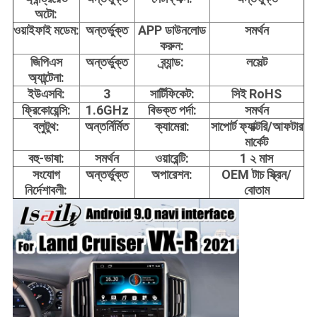
অটো:
ওয়াইফাই মডেম:
অন্তর্ভুক্ত
APP ডাউনলোড
সমর্থন
করুন:
জিপিএস
অন্তর্ভুক্ত
ব্র্যান্ড:
লসেল্ট
অ্যান্টেনা:
ইউএসবি:
3
সার্টিফিকেট:
সিই RoHS
ফ্রিকোয়েন্সি:
1.6GHz
বিভক্ত পর্দা:
সমর্থন
ব্লুটুথ:
অন্তর্নির্মিত
ক্যামেরা:
সাপোর্ট ফ্যাক্টরি/আফটার
মার্কেট
বহু-ভাষা:
সমর্থন
ওয়ারেন্টি:
1 ২ মাস
সংযোগ
অন্তর্ভুক্ত
অপারেশন:
OEM টাচ স্ক্রিন/
নির্দেশাবলী:
বোতাম