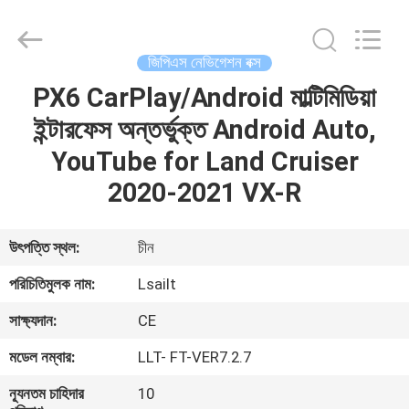
Shenzhen
Xinsongxia
Automobile
Electron
Co.,Ltd.
জিপিএস নেভিগেশন বক্স
All
Rights
Reserved.
PX6 CarPlay/Android মাল্টিমিডিয়া
বাড়ি
ইন্টারফেস অন্তর্ভুক্ত Android Auto,
পণ্য
YouTube for Land Cruiser
2020-2021 VX-R
ভিডিও
উৎপত্তি স্থল:
চীন
আমাদের
পরিচিতিমুলক নাম:
Lsailt
সম্পর্কে
সাক্ষ্যদান:
CE
মডেল নম্বার:
LLT- FT-VER7.2.7
কারখানা
ভ্রমণ
ন্যূনতম চাহিদার
10