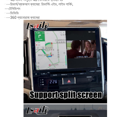
· ---রিভার্স/ব্যাকআপ ক্যামেরা: রিভার্সিং এইড, লাইভ পার্কিং,
---টেলিভিশন
· ---ডিভিডি
· ---360 প্যানোরামা ক্যামেরা