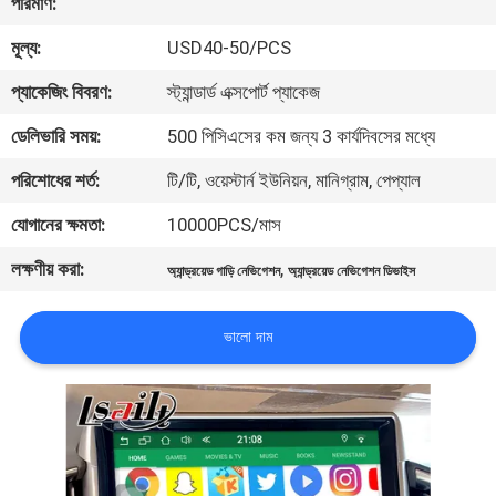
পরিমাণ:
মূল্য:
USD40-50/PCS
মান
নিয়ন্ত্রণ
প্যাকেজিং বিবরণ:
স্ট্যান্ডার্ড এক্সপোর্ট প্যাকেজ
ডেলিভারি সময়:
500 পিসিএসের কম জন্য 3 কার্যদিবসের মধ্যে
যোগাযোগ
পরিশোধের শর্ত:
টি/টি, ওয়েস্টার্ন ইউনিয়ন, মানিগ্রাম, পেপ্যাল
করুন
যোগানের ক্ষমতা:
10000PCS/মাস
লক্ষণীয় করা:
,
খবর
অ্যান্ড্রয়েড গাড়ি নেভিগেশন
অ্যান্ড্রয়েড নেভিগেশন ডিভাইস
ভালো দাম
কেস
সাইট
ম্যাপ