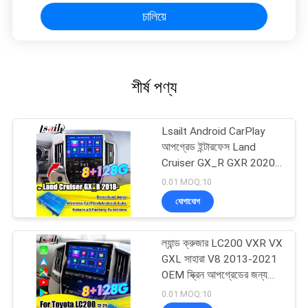
চালিয়ে
শীর্ষ পণ্য
Lsailt Android CarPlay
আপগ্রেড ইন্টারফেস Land
Cruiser GX_R GXR 2020-
2021 GPS নেভিগেশন বক্স,
0.01 MOQ:10
Android Auto মডিউল
যোগাযোগ
ল্যান্ড ক্রুজার LC200 VXR VX
GXL সাহারা V8 2013-2021
OEM স্ক্রিন আপগ্রেডের জন্য
অ্যান্ড্রয়েড 13 মাল্টিমিডিয়া ভিডিও
0.01 MOQ:10
ইন্টারফেস, ওয়্যারলেস কারপ্লে,