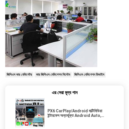
জিপিএস কার নেভিগেটর
কার জিপিএস নেভিগেশন সিস্টেম
জিপিএস নেভিগেশন ডিভাইস
এর সেরা মূল্য পান
PX6 CarPlay/Android মাল্টিমিডিয়া
ইন্টারফেস অন্তর্ভুক্ত Android Auto,
YouTube for Land Cruiser 2020-
2021 VX-R