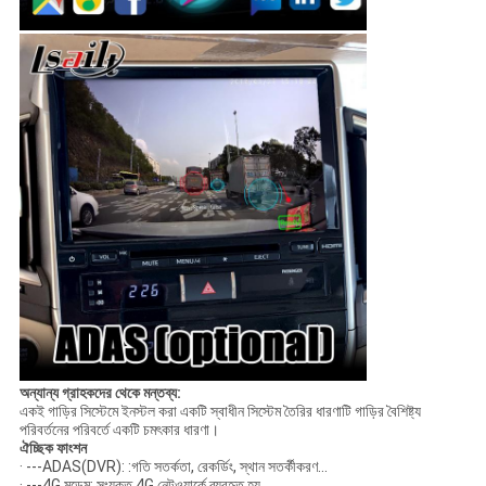
অন্যান্য গ্রাহকদের থেকে মন্তব্য:
একই গাড়ির সিস্টেমে ইনস্টল করা একটি স্বাধীন সিস্টেম তৈরির ধারণাটি গাড়ির বৈশিষ্ট্য
পরিবর্তনের পরিবর্তে একটি চমৎকার ধারণা।
ঐচ্ছিক ফাংশন
· ---ADAS(DVR): :গতি সতর্কতা, রেকর্ডিং, স্থান সতর্কীকরণ...
· ---4G মডেম: সংযুক্ত 4G নেটওয়ার্কে ব্যবহৃত হয়