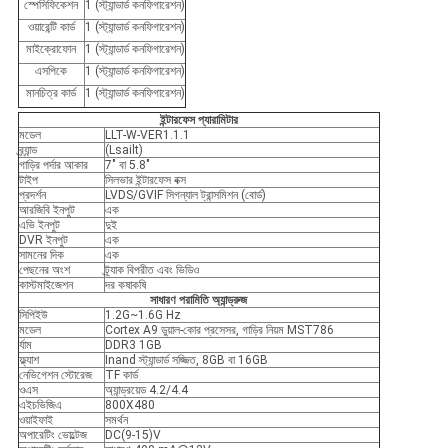
স্পেসিফিকেশন
1 (স্ট্যান্ডার্ড কনফিগারেশন)
ওয়ারেন্টি কার্ড
1 (স্ট্যান্ডার্ড কনফিগারেশন)
মাইক্রোফোন
1 (স্ট্যান্ডার্ড কনফিগারেশন)
এসপিকে
1 (স্ট্যান্ডার্ড কনফিগারেশন)
মানচিত্র কার্ড
1 (স্ট্যান্ডার্ড কনফিগারেশন)
ইন্টারফেস প্যারামিটার
মডেল
LLT-W-VER1.1.1
ব্র্যান্ড
(Lsailt)
গাড়ির পর্দার আকার
7" বা 5.8"
টাইপ
সিলভার ইন্টারফেস বক্স
প্রদর্শন
LVDS/GVIF সিগন্যাল ট্রান্সমিশন (বোর্ড)
আরজিবি ইনপুট
এক
এভি ইনপুট
দুই
DVR ইনপুট
এক
সামনের দিক
এক
পেছনের অংশ
ট্র্যাক বিপরীত এবং ভিডিও
কাস্টমাইজেশন
দর কষাকষি
সাধারণ পরামিতি অ্যান্ড্রুজ
সিপিইউ
1.2G~1.6G Hz
মডেল
Cortex A9 ডুয়াল-কোর প্রসেসর, গাড়ির নিয়ম MST786
র্যাম
DDR3 1GB
ফ্ল্যাশ
Inand স্ট্যান্ডার্ড সজ্জিত, 8GB বা 16GB
নেভিগেশন স্টোরেজ
TF কার্ড
ওএস
অ্যান্ড্রয়েড 4.2/4.4
এইচভিজিএ
800X480
ওয়াইফাই
সমর্থন
অপারেটিং ভোল্টেজ
DC(9-15)V