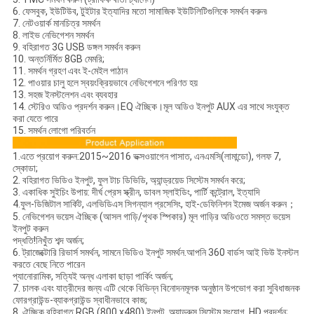
6. ফেসবুক, ইউটিউব, টুইটার ইত্যাদির মতো সামাজিক ইউটিলিটিগুলিকে সমর্থন করুন৷
7. নেটওয়ার্ক মানচিত্র সমর্থন
8. লাইভ নেভিগেশন সমর্থন
9. বহিরাগত 3G USB ডঙ্গল সমর্থন করুন
10. অন্তর্নির্মিত 8GB মেমরি;
11. সমর্থন গ্রহণ এবং ই-মেইল পাঠান
12. পাওয়ার চালু হলে স্বয়ংক্রিয়ভাবে নেভিগেশনে পরিণত হয়
13. সহজ ইনস্টলেশন এবং ব্যবহার
14. স্টেরিও অডিও প্রদর্শন করুন।EQ ঐচ্ছিক।মূল অডিও ইনপুট AUX এর সাথে সংযুক্ত
করা যেতে পারে
15. সমর্থন লোগো পরিবর্তন
1.এতে প্রয়োগ করুন:2015~2016 ভক্সওয়াগেন পাসাত, এনএমসি(লামান্ডো), গলফ 7,
স্কোডা;
2. বহিরাগত ভিডিও ইনপুট, ফুল টাচ ডিভিডি, অ্যান্ড্রয়েড সিস্টেম সমর্থন করে;
3. একাধিক সুইচিং উপায়: দীর্ঘ প্রেস স্ক্রীন, ডাবল স্লাইডিং, পার্টি কন্ট্রোল, ইত্যাদি
4.ফুল-ডিজিটাল সার্কিট, এলভিডিএস সিগন্যাল প্রসেসিং, হাই-ডেফিনিশন ইমেজ অর্জন করুন；
5. নেভিগেশন ভয়েস ঐচ্ছিক (আসল গাড়ি/পৃথক স্পিকার) মূল গাড়ির অডিওতে সমস্ত ভয়েস
ইনপুট করুন
পদ্ধতি!নিখুঁত শব্দ অর্জন;
6. ট্রাজেক্টোরি রিভার্স সমর্থন, সামনে ভিডিও ইনপুট সমর্থন.আপনি 360 বার্ডস আই ভিউ ইনস্টল
করতে বেছে নিতে পারেন
প্যানোরামিক, সত্যিই অন্ধ এলাকা ছাড়া পার্কিং অর্জন;
7. চালক এবং যাত্রীদের জন্য এটি থেকে বিভিন্ন বিনোদনমূলক অনুষ্ঠান উপভোগ করা সুবিধাজনক
ফোরগ্রাউন্ড-ব্যাকগ্রাউন্ড স্বাধীনভাবে কাজ;
8. ঐচ্ছিক বহিরাগত RGB (800 x480) ইনপুট, অ্যান্ড্রুস সিস্টেম সংযোগ, HD প্রদর্শন;