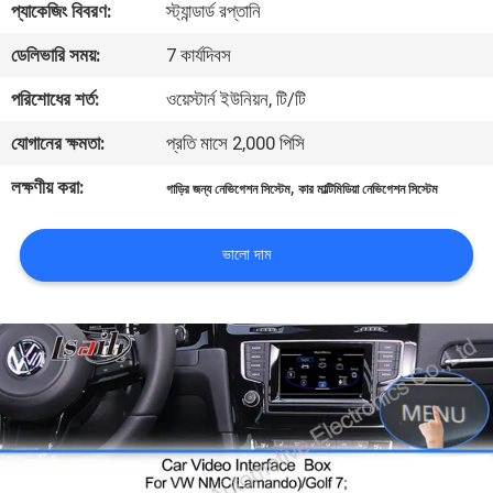
প্যাকেজিং বিবরণ:
স্ট্যান্ডার্ড রপ্তানি
মান
ডেলিভারি সময়:
7 কার্যদিবস
নিয়ন্ত্রণ
পরিশোধের শর্ত:
ওয়েস্টার্ন ইউনিয়ন, টি/টি
যোগানের ক্ষমতা:
প্রতি মাসে 2,000 পিসি
যোগাযোগ
লক্ষণীয় করা:
,
গাড়ির জন্য নেভিগেশন সিস্টেম
কার মাল্টিমিডিয়া নেভিগেশন সিস্টেম
করুন
ভালো দাম
খবর
কেস
সাইট
ম্যাপ