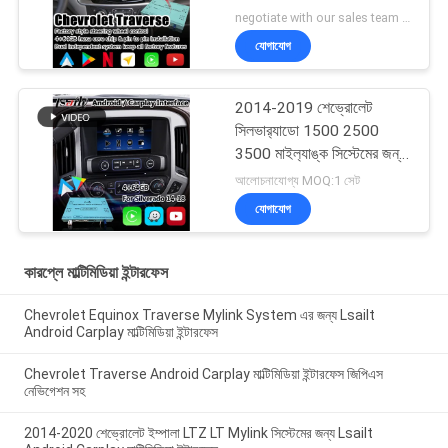
negotiate with our sales team MOQ:10 টুকরো
যোগাযোগ
2014-2019 শেভ্রোলেট
সিলভার‍্যাডো 1500 2500
3500 মাইল‍্যাঙ্ক সিস্টেমের জন্য
Lsailt অ্যান্ড্রয়েড নেভিগেশন
আলোচনাযোগ্য MOQ:1 সেট
মাল্টিমিডিয়া ইন্টারফেস
যোগাযোগ
কারপ্লে মাল্টিমিডিয়া ইন্টারফেস
Chevrolet Equinox Traverse Mylink System এর জন্য Lsailt
Android Carplay মাল্টিমিডিয়া ইন্টারফেস
Chevrolet Traverse Android Carplay মাল্টিমিডিয়া ইন্টারফেস জিপিএস
নেভিগেশন সহ
2014-2020 শেভ্রোলেট ইম্পালা LTZ LT Mylink সিস্টেমের জন্য Lsailt