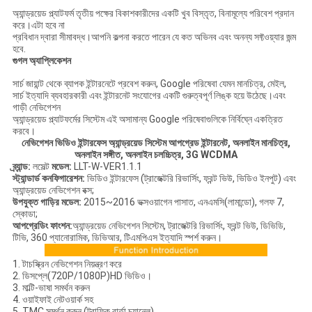
অ্যান্ড্রয়েড প্ল্যাটফর্ম তৃতীয় পক্ষের বিকাশকারীদের একটি খুব বিস্তৃত, বিনামূল্যে পরিবেশ প্রদান
করে।এটা হবে না
প্রবিধান দ্বারা সীমাবদ্ধ।আপনি কল্পনা করতে পারেন যে কত অভিনব এবং অনন্য সফ্টওয়্যার জন্ম
হবে.
গুগল অ্যাপ্লিকেশন
সার্চ জায়ান্ট থেকে ব্যাপক ইন্টারনেটে প্রবেশ করুন, Google পরিষেবা যেমন মানচিত্র, মেইল,
সার্চ ইত্যাদি ব্যবহারকারী এবং ইন্টারনেট সংযোগের একটি গুরুত্বপূর্ণ লিঙ্ক হয়ে উঠেছে।এবং
গাড়ী নেভিগেশন
অ্যান্ড্রয়েড প্ল্যাটফর্মের সিস্টেম এই অসামান্য Google পরিষেবাগুলিকে নির্বিঘ্নে একত্রিত
করবে।
নেভিগেশন ভিডিও ইন্টারফেস অ্যান্ড্রয়েড সিস্টেম আপগ্রেড ইন্টারনেট, অনলাইন মানচিত্র,
অনলাইন সঙ্গীত, অনলাইন চলচ্চিত্র, 3G WCDMA
ব্র্যান্ড:
লসেল্ট
মডেল:
LLT-W-VER1.1.1
স্ট্যান্ডার্ড কনফিগারেশন:
ভিডিও ইন্টারফেস (ট্রাজেক্টরি রিভার্সিং, ফ্রন্ট ভিউ, ভিডিও ইনপুট) এবং
অ্যান্ড্রয়েড নেভিগেশন বক্স;
উপযুক্ত গাড়ির মডেল:
2015~2016 ভক্সওয়াগেন পাসাত, এনএমসি(লামান্ডো), গলফ 7,
স্কোডা;
আপগ্রেডিং ফাংশন:
অ্যান্ড্রয়েড নেভিগেশন সিস্টেম, ট্রাজেক্টরি রিভার্সিং, ফ্রন্ট ভিউ, ডিভিডি,
টিভি, 360 প্যানোরামিক, ডিভিআর, টিএমপিএস ইত্যাদি স্পর্শ করুন।
1. টাচস্ক্রিন নেভিগেশন নিয়ন্ত্রণ করে
2. ডিসপ্লে(720P/1080P)HD ভিডিও।
3. মাল্টি-ভাষা সমর্থন করুন
4. ওয়াইফাই নেটওয়ার্ক সহ
5. TMC সমর্থন করুন (ট্রাফিক বার্তা চ্যানেল)