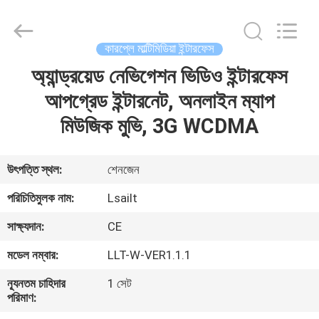
Shenzhen
Xinsongxia
Automobile
Electron
Co.,Ltd.
কারপ্লে মাল্টিমিডিয়া ইন্টারফেস
All
Rights
Reserved.
অ্যান্ড্রয়েড নেভিগেশন ভিডিও ইন্টারফেস
বাড়ি
আপগ্রেড ইন্টারনেট, অনলাইন ম্যাপ
পণ্য
মিউজিক মুভি, 3G WCDMA
ভিডিও
উৎপত্তি স্থল:
শেনজেন
পরিচিতিমুলক নাম:
Lsailt
আমাদের
সাক্ষ্যদান:
CE
সম্পর্কে
মডেল নম্বার:
LLT-W-VER1.1.1
কারখানা
ন্যূনতম চাহিদার
1 সেট
পরিমাণ:
ভ্রমণ