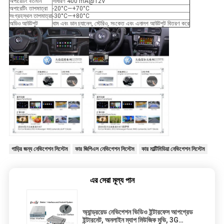
অপারেটিং বর্তমান
সাধারণ 400 mA@12V
অপারেটিং তাপমাত্রা
-20°C—+70°C
সংগ্রহস্থল তাপমাত্রা
-30°C—+80°C
অডিও আউটপুট
বাম এবং ডান চ্যানেল, স্টেরিও, সংকেত এবং এনালগ আউটপুট বিতরণ করে
গাড়ির জন্য নেভিগেশন সিস্টেম
কার জিপিএস নেভিগেশন সিস্টেম
কার মাল্টিমিডিয়া নেভিগেশন সিস্টেম
এর সেরা মূল্য পান
অ্যান্ড্রয়েড নেভিগেশন ভিডিও ইন্টারফেস আপগ্রেড
ইন্টারনেট, অনলাইন ম্যাপ মিউজিক মুভি, 3G