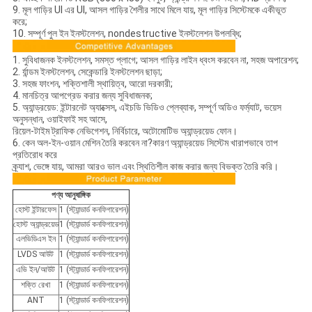
9. মূল গাড়ির UI এর UI, আসল গাড়ির শৈলীর সাথে মিলে যায়, মূল গাড়ির সিস্টেমকে একীভূত
করে;
10. সম্পূর্ণ পুল ইন ইনস্টলেশন, nondestructive ইনস্টলেশন উপলব্ধি;
1. সুবিধাজনক ইনস্টলেশন, সমস্ত প্লাগে; আসল গাড়ির লাইন ধ্বংস করবেন না, সহজ অপারেশন;
2. র্যান্ডম ইনস্টলেশন, সেকেন্ডারি ইনস্টলেশন ছাড়া;
3. সহজ ফাংশন, শক্তিশালী স্থায়িত্ব, আরো দরকারী;
4. মানচিত্র আপগ্রেড করার জন্য সুবিধাজনক;
5. অ্যান্ড্রয়েড: ইন্টারনেট অ্যাক্সেস, এইচডি ভিডিও প্লেব্যাক, সম্পূর্ণ অডিও ফর্ম্যাট, ভয়েস
অনুসন্ধান, ওয়াইফাই সহ আসে,
রিয়েল-টাইম ট্রাফিক নেভিগেশন, নির্বিচারে, অটোমোটিভ অ্যান্ড্রয়েড ফোন।
6. কেন অল-ইন-ওয়ান মেশিন তৈরি করবেন না?কারণ অ্যান্ড্রয়েড সিস্টেম খারাপভাবে তাপ
প্রতিরোধ করে
ক্র্যাশ, ভেঙ্গে যায়, আমরা আরও ভাল এবং স্থিতিশীল কাজ করার জন্য বিভক্ত তৈরি করি।
পণ্য আনুষাঙ্গিক
হোস্ট ইন্টারফেস
1 (স্ট্যান্ডার্ড কনফিগারেশন)
হোস্ট অ্যান্ড্রয়েড
1 (স্ট্যান্ডার্ড কনফিগারেশন)
এলভিডিএস ইন
1 (স্ট্যান্ডার্ড কনফিগারেশন)
LVDS আউট
1 (স্ট্যান্ডার্ড কনফিগারেশন)
এভি ইন/আউট
1 (স্ট্যান্ডার্ড কনফিগারেশন)
শক্তি রেখা
1 (স্ট্যান্ডার্ড কনফিগারেশন)
ANT
1 (স্ট্যান্ডার্ড কনফিগারেশন)