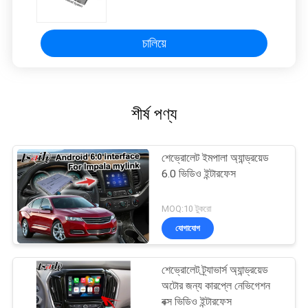
WCDMA
চালিয়ে
শীর্ষ পণ্য
শেভ্রোলেট ইমপালা অ্যান্ড্রয়েড
6.0 ভিডিও ইন্টারফেস
MOQ:10 টুকরো
যোগাযোগ
শেভ্রোলেট ট্র্যাভার্স অ্যান্ড্রয়েড
অটোর জন্য কারপ্লে নেভিগেশন
বক্স ভিডিও ইন্টারফেস