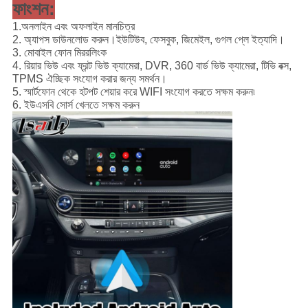
ফাংশন:
1.অনলাইন এবং অফলাইন মানচিত্র
2. অ্যাপস ডাউনলোড করুন।ইউটিউব, ফেসবুক, জিমেইল, গুগল প্লে ইত্যাদি।
3. মোবাইল ফোন মিররলিংক
4. রিয়ার ভিউ এবং ফ্রন্ট ভিউ ক্যামেরা, DVR, 360 বার্ড ভিউ ক্যামেরা, টিভি বক্স,
TPMS ঐচ্ছিক সংযোগ করার জন্য সমর্থন।
5. স্মার্টফোন থেকে হটপট শেয়ার করে WIFI সংযোগ করতে সক্ষম করুন৷
6. ইউএসবি সোর্স খেলতে সক্ষম করুন