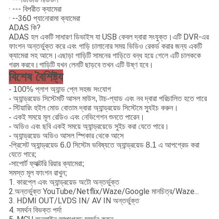
· --- বিপরীত ক্যামেরা
· --360 প্যানোরামা ক্যামেরা
ADAS কি?
ADAS হল একটি সাধারণ ডিভাইস যা USB কেবল দ্বারা সংযুক্ত।এটি DVR-এর
ফাংশন অন্তর্ভুক্ত করে এবং গাড়ি চালানোর সময় ভিডিও রেকর্ড করার জন্য একটি
ক্যামেরা সহ আসে।এছাড়া গাড়িটি সামনের গাড়িতে বন্ধ হয়ে গেলে এটি চালককে
গরম করবে।গাড়িটি যখন লেনটি ছাড়বে তখন এটি উষ্ণ হবে।
বিশেষ বৈশিষ্ট্য
- 100% প্লাগ অ্যান্ড প্লে সহজ সংযোগ
- অ্যান্ড্রয়েড সিস্টেমটি আসল মাউস, টাচ-প্যাড এবং নব দ্বারা পরিচালিত হতে পারে
- স্টিয়ারিং হুইল মোড বোতাম দ্বারা অ্যান্ড্রয়েড সিস্টেমে স্যুইচ করুন।
- একই সময়ে মূল রেডিও এবং নেভিগেশন শুনতে পারেন।
- অডিও এবং ছবি একই সময়ে অ্যান্ড্রয়েডে সুইচ করা যেতে পারে।
- অ্যান্ড্রয়েড অডিও আসল স্পিকার থেকে আসে
-প্রিসেট অ্যান্ড্রয়েড 6.0 সিস্টেম ভবিষ্যতে অ্যান্ড্রয়েড 8.1 এ আপগ্রেড করা
যেতে পারে;
-সাপোর্ট ফ্যাক্টরি রিয়ার ক্যামেরা;
সমস্ত মূল ফাংশন রাখুন;
1. কারপ্লে এবং অ্যান্ড্রয়েড অটো অন্তর্ভুক্ত
2.অন্তর্ভুক্ত YouTube/Netflix/Waze/Google মানচিত্র/Waze...
3. HDMI OUT/LVDS IN/ AV IN অন্তর্ভুক্ত
4. সমর্থন বিভক্ত পর্দা