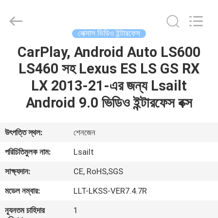
Shenzhen
Xinsongxia
Automobile
Electron
Co.,Ltd.
লেক্সাস ভিডিও ইন্টারফেস
All
Rights
Reserved.
CarPlay, Android Auto LS600
বাড়ি
LS460 সহ Lexus ES LS GS RX
পণ্য
LX 2013-21-এর জন্য Lsailt
Android 9.0 ভিডিও ইন্টারফেস বক্স
ভিডিও
উৎপত্তি স্থল:
শেনজেন
আমাদের
পরিচিতিমুলক নাম:
Lsailt
সম্পর্কে
সাক্ষ্যদান:
CE, RoHS,SGS
মডেল নম্বার:
LLT-LKSS-VER7.4.7R
কারখানা
ভ্রমণ
ন্যূনতম চাহিদার
1