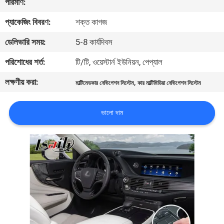
পরিমাণ:
প্যাকেজিং বিবরণ:
শক্ত কাগজ
মান
নিয়ন্ত্রণ
ডেলিভারি সময়:
5-8 কার্যদিবস
পরিশোধের শর্ত:
টি/টি, ওয়েস্টার্ন ইউনিয়ন, পেপ্যাল
যোগাযোগ
লক্ষণীয় করা:
,
মাল্টিমেডকার নেভিগেশন সিস্টেম
কার মাল্টিমিডিয়া নেভিগেশন সিস্টেম
করুন
ভালো দাম
খবর
কেস
সাইট
ম্যাপ