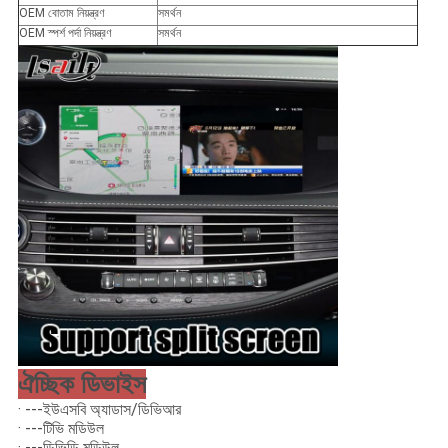
OEM বোতাম নিয়ন্ত্রণ
সমর্থন
OEM স্পর্শ পর্দা নিয়ন্ত্রণ
সমর্থন
ঐচ্ছিক ডিভাইস
· ---ইউএসবি অ্যাডাস/ডিভিআর
· ---টিভি মডিউল
· ---ডিভিডি মডিউল