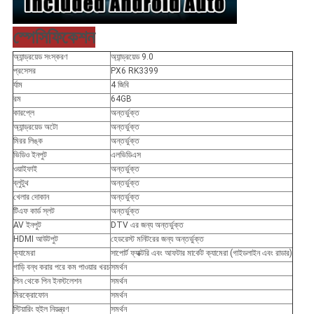
স্পেসিফিকেশন
অ্যান্ড্রয়েড সংস্করণ
অ্যান্ড্রয়েড 9.0
প্রসেসর
PX6 RK3399
র্যাম
4 জিবি
রম
64GB
কারপ্লে
অন্তর্ভুক্ত
অ্যান্ড্রয়েড অটো
অন্তর্ভুক্ত
মিরর লিঙ্ক
অন্তর্ভুক্ত
ভিডিও ইনপুট
এলভিডিএস
ওয়াইফাই
অন্তর্ভুক্ত
ব্লুটুথ
অন্তর্ভুক্ত
খেলার দোকান
অন্তর্ভুক্ত
টিএফ কার্ড স্লট
অন্তর্ভুক্ত
AV ইনপুট
DTV এর জন্য অন্তর্ভুক্ত
HDMI আউটপুট
হেডরেস্ট মনিটরের জন্য অন্তর্ভুক্ত
ক্যামেরা
সাপোর্ট ফ্যাক্টরি এবং আফটার মার্কেট ক্যামেরা (গাইডলাইন এবং রাডার)
গাড়ি বন্ধ করার পরে কম পাওয়ার খরচ
সমর্থন
পিন থেকে পিন ইনস্টলেশন
সমর্থন
মিরক্রোফোন
সমর্থন
স্টিয়ারিং হুইল নিয়ন্ত্রণ
সমর্থন