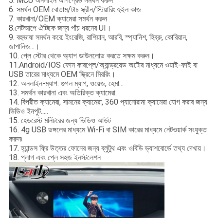
5. MCU অনলাইন আপগ্রেড সমর্থন করুন
6. সমর্থন OEM বোতাম/টাচ স্ক্রীন/স্টিয়ারিং হুইল কাজ
7. কারখানা/OEM ক্যামেরা সমর্থন করুন
8.সেটআপে ঐচ্ছিক জন্য পাঁচ ধরনের UI।
9. বহুভাষা সমর্থন করে: ইংরেজি, রাশিয়ান, আরবি, স্প্যানিশ, হিব্রু, কোরিয়ান,
জাপানিজ...।
10. প্লে স্টোর থেকে অ্যাপ ডাউনলোড করতে সক্ষম করুন।
11.Android/IOS ফোন কারপ্লে/অ্যান্ড্রয়েড অটোর মাধ্যমে ওয়াই-ফাই বা
USB তারের মাধ্যমে OEM স্ক্রিনে মিররিং।
12. অনলাইন-ম্যাপ: গুগল ম্যাপ, ওয়েজ, হেমা...
13. সমর্থন কারখানা এবং অতিরিক্ত ক্যামেরা.
14. বিপরীত ক্যামেরা, সামনের ক্যামেরা, 360 প্যানোরামা ক্যামেরা যোগ করার জন্য
ভিডিও ইনপুট.....
15. হেডরেস্ট মনিটরের জন্য ভিডিও আউট
16. 4g USB ডঙ্গলের মাধ্যমে Wi-Fi বা SIM কারের মাধ্যমে নেটওয়ার্ক সংযুক্ত
করুন৷
17. হ্যান্ডস ফ্রি উত্তর ফোনের জন্য ব্লুটুথ এবং ওবিডি ড্যাশবোর্ডে তথ্য দেখায়।
18. প্লাগ এবং প্লে সহজ ইনস্টলেশন