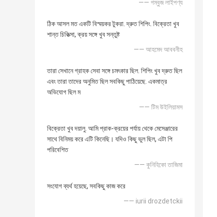
—— গম্বুজ লাইপণ্য
ঠিক আসল মত একটি বিস্ময়কর টুকরা. দ্রুত শিপিং. বিক্রেতা খুব
শান্ত চিকিত্সা, ক্রয় সঙ্গে খুব সন্তুষ্ট
—— আহমেদ আববনীহ
তারা সেখানে গ্রাহক সেবা সঙ্গে চমৎকার ছিল. শিপিং খুব দ্রুত ছিল
এবং তারা তাদের অনুমিত ছিল সবকিছু পাঠিয়েছে. একমাত্র
অভিযোগ ছিল ম
—— টিম উইলিয়ামস
বিক্রেতা খুব দয়ালু. আমি প্রাক-ক্রয়ের পর্যায় থেকে মেসেঞ্জারের
সাথে বিনিময় করে এটি কিনেছি। যদিও কিছু ভুল ছিল, এটা পি
পরিবেশিত
—— কুনিহিকো তাজিমা
সংযোগ ব্যর্থ হয়েছে, সবকিছু কাজ করে
—— iurii drozdetckii