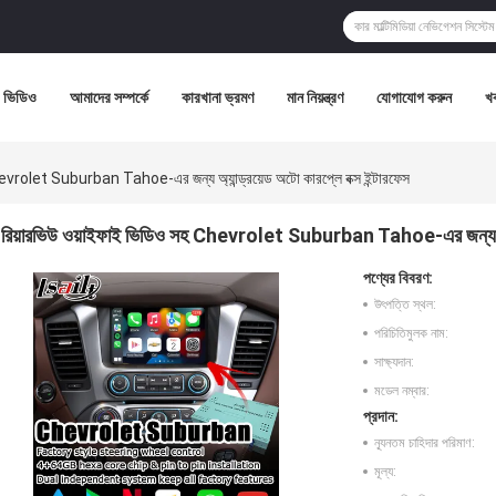
ভিডিও
আমাদের সম্পর্কে
কারখানা ভ্রমণ
মান নিয়ন্ত্রণ
যোগাযোগ করুন
খ
evrolet Suburban Tahoe-এর জন্য অ্যান্ড্রয়েড অটো কারপ্লে বক্স ইন্টারফেস
রিয়ারভিউ ওয়াইফাই ভিডিও সহ Chevrolet Suburban Tahoe-এর জন্য অ্যান্
পণ্যের বিবরণ:
উৎপত্তি স্থল:
পরিচিতিমুলক নাম:
সাক্ষ্যদান:
মডেল নম্বার:
প্রদান:
ন্যূনতম চাহিদার পরিমাণ:
মূল্য: