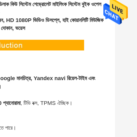
িলাক কিউ সিস্টেম শেভ্রোলেট মাইলিংক সিস্টেম বুইক ওপেল
)
্ক্রিন, HD 1080P ভিডিও ডিসপ্লে, হাই কোয়ানলিটি মিউজিক
 দোকান
, ভয়েস
le মানচিত্র, Yandex navi রিয়েল-টাইম এবং
।
 প্যানোরামা
, টিভি বক্স, TPMS ঐচ্ছিক।
যেতে পারে।