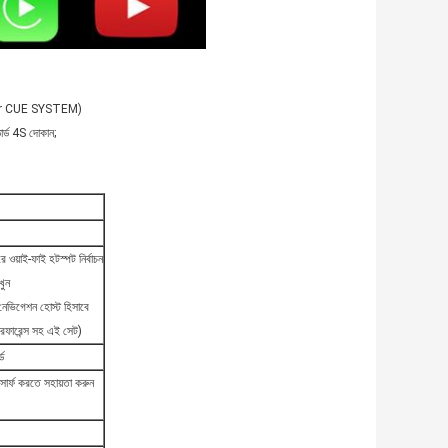
 (Car CUE SYSTEM)
ডার্ড 4S দোকান;
ওয়াই-ফাই হটস্পট নির্বাচন
খুন
ভিগেশন হোস্ট হিসাবে
রেফারেন্স সহ এই সেট)
ড
সার্ফ করতে সহায়তা করুন