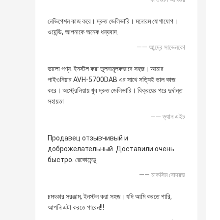
নেভিগেশন কাজ করে। দ্রুত ডেলিভারি। মনোরম যোগাযোগ।
ওয়েন্ডি, আপনাকে অনেক ধন্যবাদ.
—— আন্দ্রে সাভেনকো
ভালো পণ্য. ইনস্টল করা তুলনামূলকভাবে সহজ। আমার
পাইওনিয়ার AVH-5700DAB এর সাথে সত্যিই ভাল কাজ
করে। অস্ট্রেলিয়ায় খুব দ্রুত ডেলিভারি। বিক্রয়ের পরে দুর্দান্ত
সহায়তা
—— ড্যান এইচ
Продавец отзывчивый и
доброжелательный. Доставили очень
быстро. রেকোমেন্ডু
—— মাকসিম বোদরভ
চমৎকার সরঞ্জাম, ইনস্টল করা সহজ। যদি আমি করতে পারি,
আপনি এটা করতে পারেন!!!