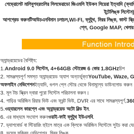
শেভ্রোলেট মালিবু
শহরতলির সিলভেরাডো জিএমসি ইউকন সিয়েরা ইত্যাদি (ক্যাড
ইন্টেলিঙ্ক সিস্টেম
আপগ্রেড করুন
টি
আউচ
এন
বিমান চলাচল,
WI-FI, ব্লুটুথ,
মিরর লিঙ্ক
, কাস্ট স
প্লে, Google MAP,
খেলার
অ্যান্ড্রয়েডের বৈশিষ্ট্য:
1.
Android 9.0 সিস্টেম, 4+64GB স্টোরেজ 6 কোর 1.8GHz
চিপ
2. সামঞ্জস্যপূর্ণ সমস্ত অ্যান্ড্রয়েড অ্যাপ অন্তর্ভুক্ত
YouTube, Waze, Goog
অফলাইন নেভিগেশন
ইত্যাদি, গুগল প্লে স্টোর থেকে বিনামূল্যে ডাউনলোড করুন
3. মূল টাচ স্ক্রিন দ্বারা পুরো সিস্টেম পরিচালনা করুন।
4. গাড়ির অরিজিন রিয়ার ভিউ এবং ফ্রন্ট ভিউ, DVR এর সাথে সামঞ্জস্যপূর্ণ,
360
5.
ওয়্যারলেস কারপ্লে এবং অ্যান্ড্রয়েড অটো বিল্ড ইন
.
6. এর মাধ্যমে সংযোগ করুন
ওয়াই-ফাই ব্লুটুথ ইউএসবি
.
7. ড্যাশবোর্ড বা স্টিয়ারিং হুইলে মাত্র এক ক্লিকে অরিজিন সিস্টেমে সুইচ করা 
8. ভয়েস সক্রিয় নেভিগেশন, মিরর লিঙ্ক.