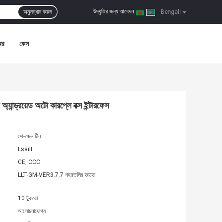
উদ্ধৃতির জন্য আবেদন
অনুসন্ধান করুন
|
Bengali
বর
কেস
ড্রয়েড অটো কারপ্লে বক্স ইন্টারফেস
শেনজেন চীন
Lsailt
CE, CCC
LLT-GM-VER3.7.7 শহরতলির তাহো
10 টুকরো
আলোচনাযোগ্য