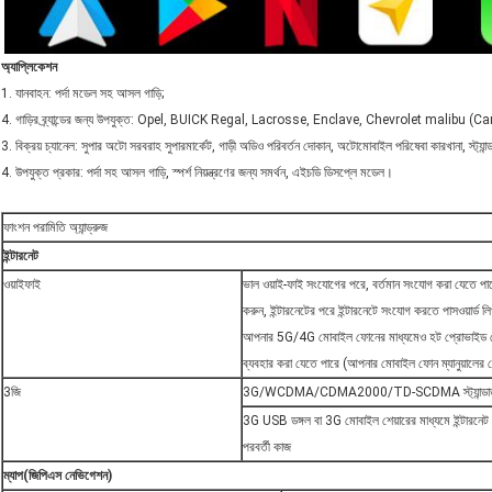
অ্যাপ্লিকেশন
1. যানবাহন: পর্দা মডেল সহ আসল গাড়ি;
4. গাড়ির ব্র্যান্ডের জন্য উপযুক্ত: Opel, BUICK Regal, Lacrosse, Enclave, Chevrolet malibu
3. বিক্রয় চ্যানেল: সুপার অটো সরবরাহ সুপারমার্কেট, গাড়ী অডিও পরিবর্তন দোকান, অটোমোবাইল পরিষেবা কারখানা, স্ট্যান্
4. উপযুক্ত প্রকার: পর্দা সহ আসল গাড়ি, স্পর্শ নিয়ন্ত্রণের জন্য সমর্থন, এইচডি ডিসপ্লে মডেল।
ফাংশন পরামিতি অ্যান্ড্রুজ
ইন্টারনেট
ওয়াইফাই
ভাল ওয়াই-ফাই সংযোগের পরে, বর্তমান সংযোগ করা যেতে পারে 
করুন, ইন্টারনেটের পরে ইন্টারনেটে সংযোগ করতে পাসওয়ার্ড লি
আপনার 5G/4G মোবাইল ফোনের মাধ্যমেও হট প্রোভাইড নে
ব্যবহার করা যেতে পারে (আপনার মোবাইল ফোন ম্যানুয়ালের 
3জি
3G/WCDMA/CDMA2000/TD-SCDMA স্ট্যান্ডার্
3G USB ডঙ্গল বা 3G মোবাইল শেয়ারের মাধ্যমে ইন্টারনেট 
পরবর্তী কাজ
ম্যাপ
(
জিপিএস নেভিগেশন
)