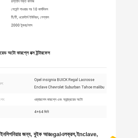
রপ্তানি শক্ত কাগজ
পেমেন্ট পাওয়ার পর 10 কার্যদিবস
টি/টি, ওয়েস্টার্ন ইউনিয়ন, পেপ্যাল
2000 টুকরা/মাস
 অটো কারপ্লে বক্স ইন্টারফেস
Opel insignia BUICK Regal Lacrosse
েল:
Enclave Chevrolet Suburban Tahoe malibu
ংশন:
ওয়্যারলেস কারপ্লে এবং অ্যান্ড্রয়েড অটো
4+64 জিবি
ইনসিগনিয়ার জন্য
,
বুইক
আর
egal
এল
ক্রস,
ই
nclave
,