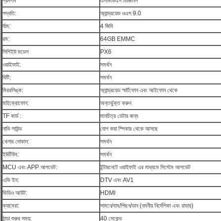
প্রদর্শন
এলভিডিএস ডিজিটাল
পদ্ধতি:
অ্যান্ড্রয়েড ওএস 9.0
র্যাম:
4 জিবি
রম:
64GB EMMC
সিপিইউ মডেল
PX6
ওয়াইফাই:
সমর্থন
বিটি:
সমর্থন
মিররলিঙ্ক:
অ্যান্ড্রয়েড স্মার্টফোন এবং আইফোন থেকে
মাইক্রোফোন:
অন্তর্ভুক্ত করুন
TF কার্ড :
মানচিত্র ডেটার জন্য
নাভি সাউন্ড
যোগ করা স্পিকার থেকে আসছে
খেলার দোকান:
সমর্থন
ইউটিউব:
সমর্থন
MCU এবং APP আপডেট:
ইন্টারনেটে ওয়াইফাই এর মাধ্যমে সিস্টেম আপডেট
এভি ইন:
DTV এবং AV1
ভিডিও আউট:
HDMI
ক্যামেরা:
সামনে/বাম/পিছন/ডান (নমনীয় নির্দেশিকা এবং রাডার)
ঠান্ডা শুরুর সময়:
40 সেকেন্ড