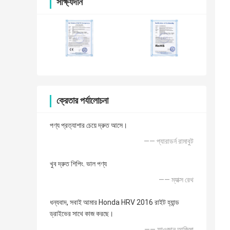
সাক্ষ্যদান
ক্রেতার পর্যালোচনা
পণ্য প্রত্যাশার চেয়ে দ্রুত আসে।
—— প্যারাডর্ন রামাবুট
খুব দ্রুত শিপিং. ভাল পণ্য
—— ম্যাক্স রেথ
ধন্যবাদ, সবাই আমার Honda HRV 2016 রাইট হ্যান্ড
ড্রাইভের সাথে কাজ করছে।
—— ফাওজান আজিমা