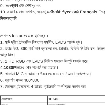
9. সরল
প্লাগ এবং খেলা
স্থাপন.
10. একাধিক ভাষা সমর্থিত, অন্তর্ভুক্ত
ইংরেজি পি
усский Français Españo
হিব্রু
ইত্যাদি
পেশাগত festures এবং হার্ডওয়্যার
1. মাল্টি স্ক্রীন ইন্টারেক্টিভ ডিসপ্লে সমর্থিত, LVDS আউট পুট।
2. রিয়ার ভিউ, 360 বার্ড আই ক্যামেরা বক্স, ডিভিডি, ডিভিবি-টি টিভি বক্স, ড
আনুষাঙ্গিক।
3. 2 HD RGB এবং LVDS ভিডিও সংকেত ইনপুট সমর্থন করে।
4.
1080P
ভিডিও প্লে সাপোর্ট করা হয়েছে।
5. কারখানা MIC বা আমাদের উভয় থেকে ভয়েস নিয়ন্ত্রণ নেভিগেশন।
6. প্রদর্শন সংজ্ঞা 480*800।
7. টাচস্ক্রিন ইন্টারফেস: 4-তারের প্রতিরোধী স্পর্শ স্তর সমর্থন করে
রেজোলিউশন
800X480