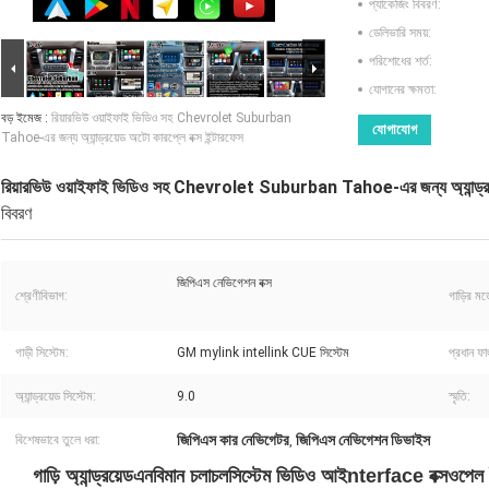
প্যাকেজিং বিবরণ:
ডেলিভারি সময়:
পরিশোধের শর্ত:
যোগানের ক্ষমতা:
বড় ইমেজ :
রিয়ারভিউ ওয়াইফাই ভিডিও সহ Chevrolet Suburban
যোগাযোগ
Tahoe-এর জন্য অ্যান্ড্রয়েড অটো কারপ্লে বক্স ইন্টারফেস
রিয়ারভিউ ওয়াইফাই ভিডিও সহ Chevrolet Suburban Tahoe-এর জন্য অ্যান্ড্রয়েড
বিবরণ
জিপিএস নেভিগেশন বক্স
শ্রেণীবিভাগ:
গাড়ির মড
গাড়ী সিস্টেম:
GM mylink intellink CUE সিস্টেম
প্রধান ফা
অ্যান্ড্রয়েড সিস্টেম:
9.0
স্মৃতি:
জিপিএস কার নেভিগেটর
জিপিএস নেভিগেশন ডিভাইস
বিশেষভাবে তুলে ধরা:
,
গাড়ি অ্যান্ড্রয়েড
এন
বিমান চলাচল
সিস্টেম ভিডিও আই
nterface বক্স
ওপেল 