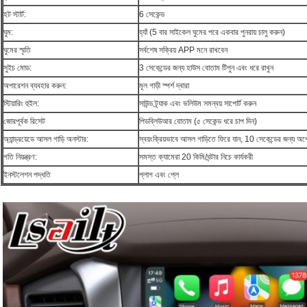
হট স্টার্ট:
6 সেকেন্ড
ঘুম:
হ্যাঁ (5 বার সাইকেল ঘুমের পরে একবার পুনরায় চালু করুন)
ঘুমের স্মৃতি
সর্বশেষ সক্রিয় APP মনে রাখবেন
সুইচ মোড:
3 সেকেন্ডের জন্য হাউস বোতাম টিপুন এবং ধরে রাখুন
অপারেশন ব্যবহার করুন:
মূল গাড়ী স্পর্শ দ্বারা
স্টিয়ারিং হুইল:
সাউন্ড ট্র্যাক এবং ভলিউম সমন্বয় সাপোর্ট করুন
জোরপূর্বক রিসেট
পিডব্লিউআর বোতাম (৫ সেকেন্ড ধরে চাপ দিন)
অ্যান্ড্রয়েডে আসল গাড়ি অনস্টার:
স্বয়ংক্রিয়ভাবে আসল গাড়িতে ফিরে যান, 10 সেকেন্ডের জন্য 
গতি নিয়ন্ত্রণ:
সমস্ত ক্যামেরা 20 কিমি/ঘন্টার নিচে কার্যকরী
ইনস্টলেশন পদ্ধতি
প্লাগ এবং প্লে