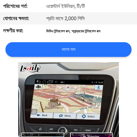
পরিশোধের শর্ত:
ওয়েস্টার্ন ইউনিয়ন, টি/টি
মান
যোগানের ক্ষমতা:
প্রতি মাসে 2,000 পিসি
নিয়ন্ত্রণ
লক্ষণীয় করা:
,
ভিডিও ইন্টারফেস বক্স
অ্যান্ড্রয়েড ইন্টারফেস বক্স
যোগাযোগ
ভালো দাম
করুন
খবর
কেস
সাইট
ম্যাপ