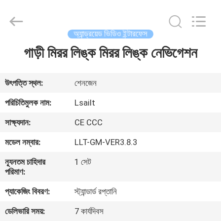
Shenzhen
Xinsongxia
Automobile
Electron
Co.,Ltd.
অ্যান্ড্রয়েড ভিডিও ইন্টারফেস
All
Rights
Reserved.
গাড়ী মিরর লিঙ্ক মিরর লিঙ্ক নেভিগেশন
বাড়ি
পণ্য
উৎপত্তি স্থল:
শেনজেন
পরিচিতিমুলক নাম:
Lsailt
ভিডিও
সাক্ষ্যদান:
CE CCC
মডেল নম্বার:
LLT-GM-VER3.8.3
আমাদের
ন্যূনতম চাহিদার
1 সেট
সম্পর্কে
পরিমাণ:
প্যাকেজিং বিবরণ:
স্ট্যান্ডার্ড রপ্তানি
কারখানা
ডেলিভারি সময়:
7 কার্যদিবস
ভ্রমণ