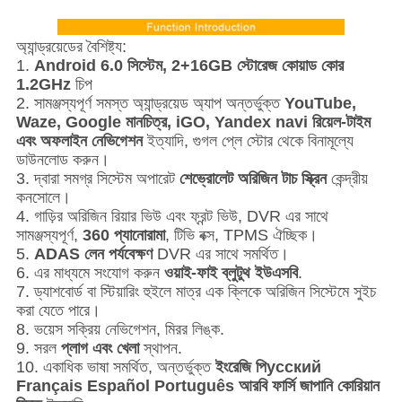
অ্যান্ড্রয়েডের বৈশিষ্ট্য:
1.
Android 6.0 সিস্টেম, 2+16GB স্টোরেজ কোয়াড কোর
1.2GHz
চিপ
2. সামঞ্জস্যপূর্ণ সমস্ত অ্যান্ড্রয়েড অ্যাপ অন্তর্ভুক্ত
YouTube,
Waze, Google মানচিত্র, iGO, Yandex navi রিয়েল-টাইম
এবং অফলাইন নেভিগেশন
ইত্যাদি, গুগল প্লে স্টোর থেকে বিনামূল্যে
ডাউনলোড করুন।
3. দ্বারা সমগ্র সিস্টেম অপারেট
শেভ্রোলেট অরিজিন টাচ স্ক্রিন
কেন্দ্রীয়
কনসোলে।
4. গাড়ির অরিজিন রিয়ার ভিউ এবং ফ্রন্ট ভিউ, DVR এর সাথে
সামঞ্জস্যপূর্ণ,
360 প্যানোরামা
, টিভি বক্স, TPMS ঐচ্ছিক।
5.
ADAS লেন পর্যবেক্ষণ
DVR এর সাথে সমর্থিত।
6. এর মাধ্যমে সংযোগ করুন
ওয়াই-ফাই ব্লুটুথ ইউএসবি
.
7. ড্যাশবোর্ড বা স্টিয়ারিং হুইলে মাত্র এক ক্লিকে অরিজিন সিস্টেমে সুইচ
করা যেতে পারে।
8. ভয়েস সক্রিয় নেভিগেশন, মিরর লিঙ্ক.
9. সরল
প্লাগ এবং খেলা
স্থাপন.
10. একাধিক ভাষা সমর্থিত, অন্তর্ভুক্ত
ইংরেজি পি
усский
Français Español Português আরবি ফার্সি জাপানি কোরিয়ান