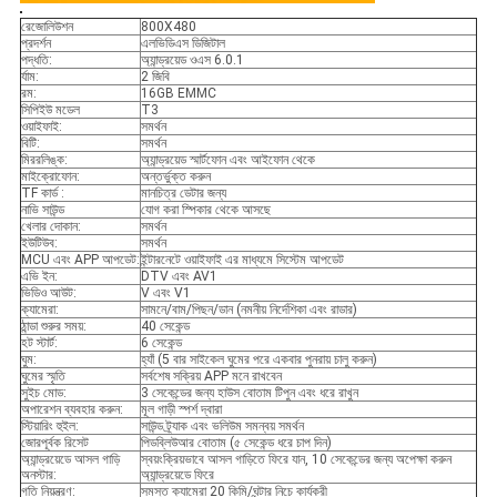
রেজোলিউশন
800X480
প্রদর্শন
এলভিডিএস ডিজিটাল
পদ্ধতি:
অ্যান্ড্রয়েড ওএস 6.0.1
র্যাম:
2 জিবি
রম:
16GB EMMC
সিপিইউ মডেল
T3
ওয়াইফাই:
সমর্থন
বিটি:
সমর্থন
মিররলিঙ্ক:
অ্যান্ড্রয়েড স্মার্টফোন এবং আইফোন থেকে
মাইক্রোফোন:
অন্তর্ভুক্ত করুন
TF কার্ড :
মানচিত্র ডেটার জন্য
নাভি সাউন্ড
যোগ করা স্পিকার থেকে আসছে
খেলার দোকান:
সমর্থন
ইউটিউব:
সমর্থন
MCU এবং APP আপডেট:
ইন্টারনেটে ওয়াইফাই এর মাধ্যমে সিস্টেম আপডেট
এভি ইন:
DTV এবং AV1
ভিডিও আউট:
V এবং V1
ক্যামেরা:
সামনে/বাম/পিছন/ডান (নমনীয় নির্দেশিকা এবং রাডার)
ঠান্ডা শুরুর সময়:
40 সেকেন্ড
হট স্টার্ট:
6 সেকেন্ড
ঘুম:
হ্যাঁ (5 বার সাইকেল ঘুমের পরে একবার পুনরায় চালু করুন)
ঘুমের স্মৃতি
সর্বশেষ সক্রিয় APP মনে রাখবেন
সুইচ মোড:
3 সেকেন্ডের জন্য হাউস বোতাম টিপুন এবং ধরে রাখুন
অপারেশন ব্যবহার করুন:
মূল গাড়ী স্পর্শ দ্বারা
স্টিয়ারিং হুইল:
সাউন্ড ট্র্যাক এবং ভলিউম সমন্বয় সমর্থন
জোরপূর্বক রিসেট
পিডব্লিউআর বোতাম (৫ সেকেন্ড ধরে চাপ দিন)
অ্যান্ড্রয়েডে আসল গাড়ি
স্বয়ংক্রিয়ভাবে আসল গাড়িতে ফিরে যান, 10 সেকেন্ডের জন্য অপেক্ষা করুন
অনস্টার:
অ্যান্ড্রয়েডে ফিরে
গতি নিয়ন্ত্রণ:
সমস্ত ক্যামেরা 20 কিমি/ঘন্টার নিচে কার্যকরী