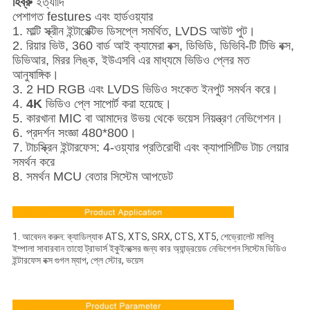
হিব্রু
ইত্যাদি
পেশাগত festures এবং হার্ডওয়্যার
1. মাল্টি স্ক্রীন ইন্টারেক্টিভ ডিসপ্লে সমর্থিত, LVDS আউট পুট।
2. রিয়ার ভিউ, 360 বার্ড আই ক্যামেরা বক্স, ডিভিডি, ডিভিবি-টি টিভি বক্স,
ডিভিআর, মিরর লিঙ্ক, ইউএসবি এর মাধ্যমে ভিডিও প্লের মত
আনুষাঙ্গিক।
3. 2 HD RGB এবং LVDS ভিডিও সংকেত ইনপুট সমর্থন করে।
4.
4K
ভিডিও প্লে সাপোর্ট করা হয়েছে।
5. কারখানা MIC বা আমাদের উভয় থেকে ভয়েস নিয়ন্ত্রণ নেভিগেশন।
6. প্রদর্শন সংজ্ঞা 480*800।
7. টাচস্ক্রিন ইন্টারফেস: 4-ওয়্যার প্রতিরোধী এবং ক্যাপাসিটিভ টাচ লেয়ার
সমর্থন করে
8. সমর্থন MCU বেতার সিস্টেম আপডেট
1. আবেদন করুন: ক্যাডিল্যাক ATS, XTS, SRX, CTS, XT5, শেভ্রোলেট মালিবু
ইম্পালা সাবারবান তাহো ট্রাভার্স ইকুইনক্সের জন্য কার অ্যান্ড্রয়েড নেভিগেশন সিস্টেম ভিডিও
ইন্টারফেস বক্স গুগল ম্যাপ, প্লে স্টোর, ভয়েস