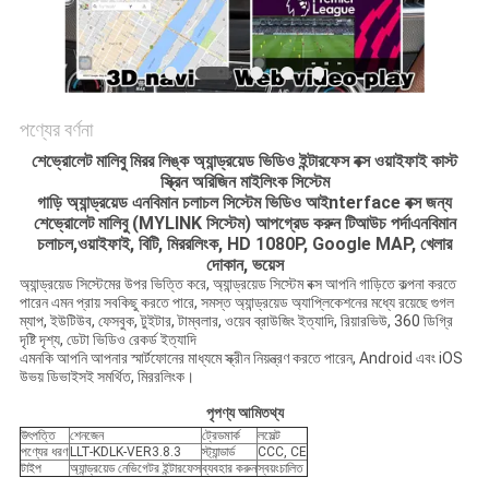
PRIVACY
POLICY
পণ্যের বর্ণনা
শেভ্রোলেট মালিবু মিরর লিঙ্ক অ্যান্ড্রয়েড ভিডিও ইন্টারফেস বক্স ওয়াইফাই কাস্ট
স্ক্রিন অরিজিন মাইলিংক সিস্টেম
গাড়ি অ্যান্ড্রয়েড
এন
বিমান চলাচল
সিস্টেম ভিডিও আই
nterface বক্স
জন্য
শেভ্রোলেট মালিবু
(MYLINK সিস্টেম)
আপগ্রেড করুন
টি
আউচ পর্দা
এন
বিমান
চলাচল,
ওয়াইফাই, বিটি,
মিররলিংক
, HD 1080P, Google MAP,
খেলার
দোকান
,
ভয়েস
অ্যান্ড্রয়েড সিস্টেমের উপর ভিত্তি করে, অ্যান্ড্রয়েড সিস্টেম বক্স আপনি গাড়িতে কল্পনা করতে
পারেন এমন প্রায় সবকিছু করতে পারে, সমস্ত অ্যান্ড্রয়েড অ্যাপ্লিকেশনের মধ্যে রয়েছে গুগল
ম্যাপ, ইউটিউব, ফেসবুক, টুইটার, টাম্বলার, ওয়েব ব্রাউজিং ইত্যাদি, রিয়ারভিউ, 360 ডিগ্রি
দৃষ্টি দৃশ্য, ডেটা ভিডিও রেকর্ড ইত্যাদি
এমনকি আপনি আপনার স্মার্টফোনের মাধ্যমে স্ক্রীন নিয়ন্ত্রণ করতে পারেন, Android এবং iOS
উভয় ডিভাইসই সমর্থিত, মিররলিংক।
পৃ
পণ্য
আমি
তথ্য
উৎপত্তি
শেনজেন
ট্রেডমার্ক
লসেল্ট
পণ্যের ধরণ
LLT-KDLK-VER3.8.3
স্ট্যান্ডার্ড
CCC, CE
টাইপ
অ্যান্ড্রয়েড নেভিগেটর ইন্টারফেস
ব্যবহার করুন
স্বয়ংচালিত