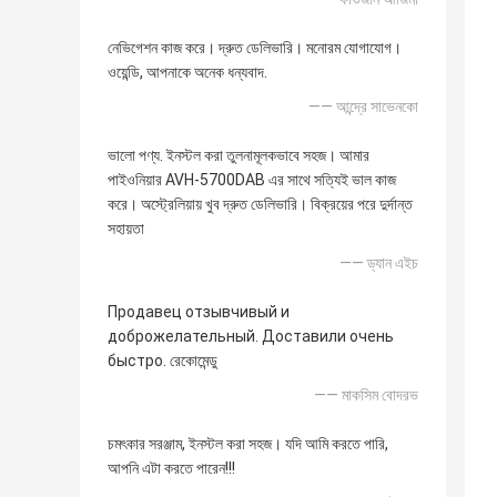
নেভিগেশন কাজ করে। দ্রুত ডেলিভারি। মনোরম যোগাযোগ।
ওয়েন্ডি, আপনাকে অনেক ধন্যবাদ.
—— আন্দ্রে সাভেনকো
ভালো পণ্য. ইনস্টল করা তুলনামূলকভাবে সহজ। আমার
পাইওনিয়ার AVH-5700DAB এর সাথে সত্যিই ভাল কাজ
করে। অস্ট্রেলিয়ায় খুব দ্রুত ডেলিভারি। বিক্রয়ের পরে দুর্দান্ত
সহায়তা
—— ড্যান এইচ
Продавец отзывчивый и
доброжелательный. Доставили очень
быстро. রেকোমেন্ডু
—— মাকসিম বোদরভ
চমৎকার সরঞ্জাম, ইনস্টল করা সহজ। যদি আমি করতে পারি,
আপনি এটা করতে পারেন!!!