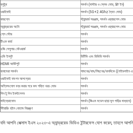
ব্লুটুথ
সমর্থন (মাস্টার ও স্লেভ মোড, বিল্ট ইন)
ওয়াইফাই
সমর্থন (5G+2.4Ghz দ্বৈত মোড)
কারপ্লে
স্ট্যান্ডার্ড সরঞ্জাম, সমর্থন ওয়্যারলেস মোড
অ্যান্ড্রয়েড অটো
স্ট্যান্ডার্ড সরঞ্জাম, সমর্থন ওয়্যারলেস মোড
প্লে স্টোর
সমর্থন
টিএফ কার্ড
সমর্থন
৪জি সেলুলার নেটওয়ার্ক
সমর্থন
এভি ইনপুট
ডিটিভি এবং ডিভিডি সমর্থন
HDMI আউটপুট
সমর্থন
ক্যামেরা সমর্থন
সামনের/বাম/পিছনের/ডানদিকে ((গাইডলাইন এব
ওয়াইফাই ফাংশন আপগ্রেড
সমর্থন
অগ্নিসংযোগ বন্ধ করার পরে কম শক্তি খরচ মোড
সমর্থন
পিন টু পিন ইনস্টলেশন
সমর্থন
মাইক্রোফোন
সমর্থন (জিএম মডেল ছাড়া মূল গাড়ির মাধ্যমে)
স্টিয়ারিং হুইল বোতাম নিয়ন্ত্রণ
সমর্থন
যদি আপনি লেক্সাস ইএস ২০২৩-এ অ্যান্ড্রয়েড ভিডিও ইন্টারফেস যোগ করেন, তাহলে আপনি 