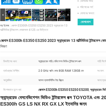
ডেলিভারি সময়:
পরিশোধের শর্ত:
যোগানের ক্ষমতা:
যোগাযোগ
বড় ইমেজ :
লেক্সাস ES300h ES350 ES250 2023 অ্যান্ড্রয়েড 13
মাল্টিমিডিয়া ইন্টারফেস কোয়ালকম 6125 এর ভিত্তিতে
লেক্সাস ES300h ES350 ES250 2023 অ্যান্ড্রয়েড 13 মাল্টিমিডিয়া ইন্টারফেস ক
বিবরণ
ডিভাইসের ধরন:
অ্যান্ড্রয়েড গাড়ি নেভিগেশন ভিডিও ইন্টারফেস বক্স
গাড়ী সিস্
হার্ডওয়্যার বৈশিষ্ট্য:
2.0 GHz অক্টা কোর 8GB RAM 128GB রম
সংযোগ:
আনুষঙ্গিক:
আসল ক্যাপাসিটিভ টাচ স্ক্রিন
আপগ্রেড
লেক্সাস ES300h ES350 ES250 ES200
অ্যান্ড্রয়েড ভি
বিশেষভাবে তুলে ধরা:
,
অ্যান্ড্রয়েড বেস
নেভিগেশন ভিডিও ইন্টারফেস বক্স TOYOTA এবং 2
ES300h GS LS NX RX GX LX ইত্যাদির জন্য