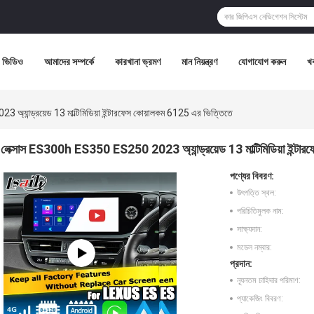
ভিডিও
আমাদের সম্পর্কে
কারখানা ভ্রমণ
মান নিয়ন্ত্রণ
যোগাযোগ করুন
খ
যান্ড্রয়েড 13 মাল্টিমিডিয়া ইন্টারফেস কোয়ালকম 6125 এর ভিত্তিতে
লেক্সাস ES300h ES350 ES250 2023 অ্যান্ড্রয়েড 13 মাল্টিমিডিয়া ইন্টা
পণ্যের বিবরণ:
উৎপত্তি স্থল:
পরিচিতিমুলক নাম:
সাক্ষ্যদান:
মডেল নম্বার:
প্রদান:
ন্যূনতম চাহিদার পরিমাণ:
প্যাকেজিং বিবরণ: