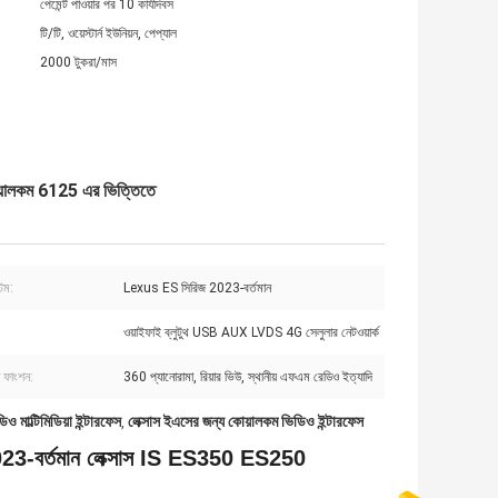
পেমেন্ট পাওয়ার পর 10 কার্যদিবস
টি/টি, ওয়েস্টার্ন ইউনিয়ন, পেপ্যাল
2000 টুকরা/মাস
োয়ালকম 6125 এর ভিত্তিতে
টেম:
Lexus ES সিরিজ 2023-বর্তমান
ওয়াইফাই ব্লুটুথ USB AUX LVDS 4G সেলুলার নেটওয়ার্ক
 ফাংশন:
360 প্যানোরামা, রিয়ার ভিউ, স্থানীয় এফএম রেডিও ইত্যাদি
ডিও মাল্টিমিডিয়া ইন্টারফেস
লেক্সাস ইএসের জন্য কোয়ালকম ভিডিও ইন্টারফেস
,
023-বর্তমান লেক্সাস IS ES350 ES250