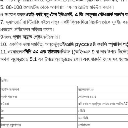
5. 88-108 মেগাহার্টজ থেকে অপশনাল এফএম রেডিও মডিউল কভার।
6.
সংযোগ করুন
ওয়াই-ফাই ব্লু-টোথ ইউএসবি, 4 জি সেলুলার নেটওয়ার্ক সমর্থন ক
7. ড্যাশবোর্ড বা স্টিয়ারিং হুইলে মাত্র একটি ক্লিক দিয়ে সিস্টেম থেকে স্যুইচ ক
8ভয়েস নেভিগেশন সক্রিয় করুন।
9সহজ.
প্লাগ অ্যান্ড প্লে
ইনস্টলেশন।
10. একাধিক ভাষা সমর্থিত, অন্তর্ভুক্ত
ইংরেজি русский ফরাসি স্প্যানিশ পর্তু
11.
ওয়্যারলেস
সিপি এএ এবং হাইকার
মডিউল ((আইওএস 9 বা তার উপরে সিস্ট
অথবা অ্যান্ড্রয়েড 5.1 এর উপরে অ্যান্ড্রয়েড ফোন এবং হারমনি ওএস সহ হুয়াও
বৈশিষ্ট্য
সিস্টেম সংস্করণ
অ্যান্ড্রয়েড ১৩
প্রধান প্রসেসর
কোয়ালকম ৬১২৫
কাঠামো
অক্টা কোর অন্তর্ভুক্ত কোয়াড কোর কর্টেক্
র্যাম
৮ জিবি
রম
১২৮ জিবি
ডিসপ্লে ট্রান্সমিশন
এলভিডিএস