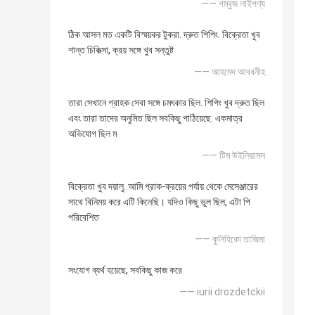
—— গম্বুজ লাইপণ্য
ঠিক আসল মত একটি বিস্ময়কর টুকরা. দ্রুত শিপিং. বিক্রেতা খুব
শান্ত চিকিত্সা, ক্রয় সঙ্গে খুব সন্তুষ্ট
—— আহমেদ আববনীহ
তারা সেখানে গ্রাহক সেবা সঙ্গে চমৎকার ছিল. শিপিং খুব দ্রুত ছিল
এবং তারা তাদের অনুমিত ছিল সবকিছু পাঠিয়েছে. একমাত্র
অভিযোগ ছিল ম
—— টিম উইলিয়ামস
বিক্রেতা খুব দয়ালু. আমি প্রাক-ক্রয়ের পর্যায় থেকে মেসেঞ্জারের
সাথে বিনিময় করে এটি কিনেছি। যদিও কিছু ভুল ছিল, এটা পি
পরিবেশিত
—— কুনিহিকো তাজিমা
সংযোগ ব্যর্থ হয়েছে, সবকিছু কাজ করে
—— iurii drozdetckii