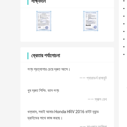
সাক্ষ্যদান
ক্রেতার পর্যালোচনা
পণ্য প্রত্যাশার চেয়ে দ্রুত আসে।
—— প্যারাডর্ন রামাবুট
খুব দ্রুত শিপিং. ভাল পণ্য
—— ম্যাক্স রেথ
ধন্যবাদ, সবাই আমার Honda HRV 2016 রাইট হ্যান্ড
ড্রাইভের সাথে কাজ করছে।
—— ফাওজান আজিমা