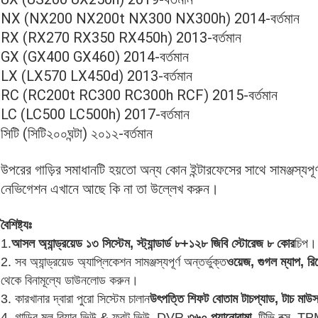
NX (NX200 NX200t NX300 NX300h) 2014-বর্তমান
RX (RX270 RX350 RX450h) 2013-বর্তমান
GX (GX400 GX460) 2014-বর্তমান
LX (LX570 LX450d) 2013-বর্তমান
RC (RC200t RC300 RC300h RCF) 2015-বর্তমান
LC (LC500 LC500h) 2017-বর্তমান
সিটি (সিটি২০০ঘন্টা) ২০১২-বর্তমান
উপরের গাড়ির সমাধানটি হয়তো অন্য কোন ইন্টারফেসের সাথে সামঞ্জস্যপূ
নেভিগেশন এখানে আছে কি না তা উল্লেখ করুন।
বৈশিষ্ট্যঃ
1.
আসল অ্যান্ড্রয়েড ১৩ সিস্টেম, স্ট্যান্ডার্ড ৮+১২৮ জিবি স্টোরেজ ৮ কোর
চিপ।
2. সব অ্যান্ড্রয়েড অ্যাপ্লিকেশন সামঞ্জস্যপূর্ণ অন্তর্ভুক্ত
ওয়েজ, গুগল ম্যাপ, 
থেকে বিনামূল্যে ডাউনলোড করুন।
3. কারখানার দ্বারা পুরো সিস্টেম চালান
উৎপত্তি শিফট বোতাম টাচপ্যাড, টাচ মাউ
4. গাড়ির মূল রিয়ার ভিউ & ফ্রন্ট ভিউ, DVR,
৩৬০ প্যানোরামা
, টিভি বক্স, 