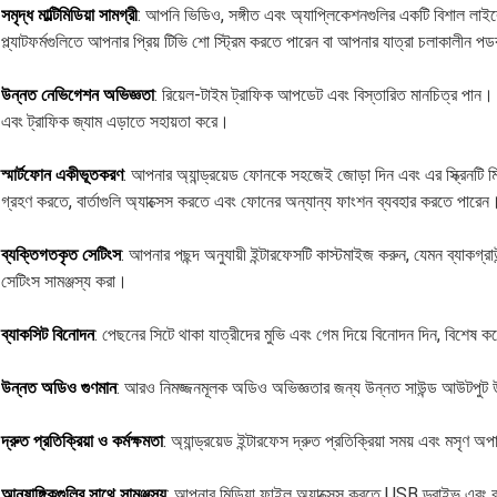
সমৃদ্ধ মাল্টিমিডিয়া সামগ্রী
: আপনি ভিডিও, সঙ্গীত এবং অ্যাপ্লিকেশনগুলির একটি বিশাল লাইব্র
প্ল্যাটফর্মগুলিতে আপনার প্রিয় টিভি শো স্ট্রিম করতে পারেন বা আপনার যাত্রা চলাকালীন প
উন্নত নেভিগেশন অভিজ্ঞতা
: রিয়েল-টাইম ট্রাফিক আপডেট এবং বিস্তারিত মানচিত্র পান
এবং ট্রাফিক জ্যাম এড়াতে সহায়তা করে।
স্মার্টফোন একীভূতকরণ
: আপনার অ্যান্ড্রয়েড ফোনকে সহজেই জোড়া দিন এবং এর স্ক্রিন
গ্রহণ করতে, বার্তাগুলি অ্যাক্সেস করতে এবং ফোনের অন্যান্য ফাংশন ব্যবহার করতে পারেন
ব্যক্তিগতকৃত সেটিংস
: আপনার পছন্দ অনুযায়ী ইন্টারফেসটি কাস্টমাইজ করুন, যেমন ব্যাকগ্রাউ
সেটিংস সামঞ্জস্য করা।
ব্যাকসিট বিনোদন
: পেছনের সিটে থাকা যাত্রীদের মুভি এবং গেম দিয়ে বিনোদন দিন, বিশেষ ক
উন্নত অডিও গুণমান
: আরও নিমজ্জনমূলক অডিও অভিজ্ঞতার জন্য উন্নত সাউন্ড আউটপু
দ্রুত প্রতিক্রিয়া ও কর্মক্ষমতা
: অ্যান্ড্রয়েড ইন্টারফেস দ্রুত প্রতিক্রিয়া সময় এবং মসৃণ
আনুষাঙ্গিকগুলির সাথে সামঞ্জস্য
: আপনার মিডিয়া ফাইল অ্যাক্সেস করতে USB ড্রাইভ এবং বা