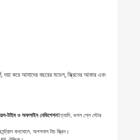
র্ণ, দয়া করে আমাদের বছরের মডেল, স্ক্রিনের আকার এবং
রিয়েল-টাইম ও অফলাইন নেভিগেশন
ইত্যাদি, গুগল প্লে স্টোর
স
সেন্ট্রাল কনসোলে, অপশনাল টাচ স্ক্রিন।
TPMS ঐচ্ছিক।