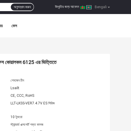
উদ্ধৃতির জন্য আবেদন
অনুসন্ধান করুন
|
Bengali
বর
কেস
রফেস কোয়ালকম 6125 এর ভিত্তিতে
শেনজেন চীন
Lsailt
CE, CCC, RoHS
LLT-LKSS-VER7.4.7V ES সিরিজ
10 টুকরো
স্ট্যান্ডার্ড এক্সপোর্ট শক্ত কাগজ