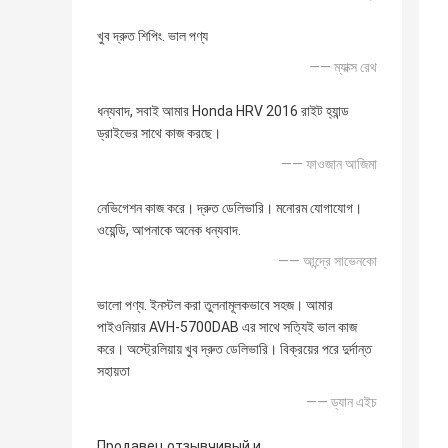
খুব দ্রুত শিপিং. ভাল পণ্য
—— ম্যাক্স রেথ
ধন্যবাদ, সবাই আমার Honda HRV 2016 রাইট হ্যান্ড
ড্রাইভের সাথে কাজ করছে।
—— ফাওজান আজিমা
নেভিগেশন কাজ করে। দ্রুত ডেলিভারি। মনোরম যোগাযোগ।
ওয়েন্ডি, আপনাকে অনেক ধন্যবাদ.
—— আন্দ্রে সাভেনকো
ভালো পণ্য. ইনস্টল করা তুলনামূলকভাবে সহজ। আমার
পাইওনিয়ার AVH-5700DAB এর সাথে সত্যিই ভাল কাজ
করে। অস্ট্রেলিয়ায় খুব দ্রুত ডেলিভারি। বিক্রয়ের পরে দুর্দান্ত
সহায়তা
—— ড্যান এইচ
Продавец отзывчивый и