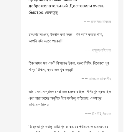
доброжелательный. Доставили очень
быстро. রেকোমেন্ডু
—— মাকসিম বোদরভ
চমৎকার সরঞ্জাম, ইনস্টল করা সহজ। যদি আমি করতে পারি,
আপনি এটা করতে পারেন!!!
—— গম্বুজ লাইপণ্য
ঠিক আসল মত একটি বিস্ময়কর টুকরা. দ্রুত শিপিং. বিক্রেতা খুব
শান্ত চিকিত্সা, ক্রয় সঙ্গে খুব সন্তুষ্ট
—— আহমেদ আববনীহ
তারা সেখানে গ্রাহক সেবা সঙ্গে চমৎকার ছিল. শিপিং খুব দ্রুত ছিল
এবং তারা তাদের অনুমিত ছিল সবকিছু পাঠিয়েছে. একমাত্র
অভিযোগ ছিল ম
—— টিম উইলিয়ামস
বিক্রেতা খুব দয়ালু. আমি প্রাক-ক্রয়ের পর্যায় থেকে মেসেঞ্জারের