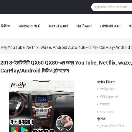
ভিডিও
আমাদের সম্পর্কে
কারখানা ভ্রমণ
মান নিয়ন্ত্রণ
যোগাযোগ করুন
খ
ন্য YouTube, Netflix, Waze, Android Auto 4GB-এর সাথে CarPlay/Android ভিড
2018-ইনফিনিটি QX50 QX80-এর জন্য YouTube, Netflix, waze
CarPlay/Android ভিডিও ইন্টারফেস
পণ্যের বিবরণ:
উৎপত্তি স্থল:
পরিচিতিমুলক নাম:
সাক্ষ্যদান:
মডেল নম্বার:
প্রদান:
ন্যূনতম চাহিদার পরিমাণ: