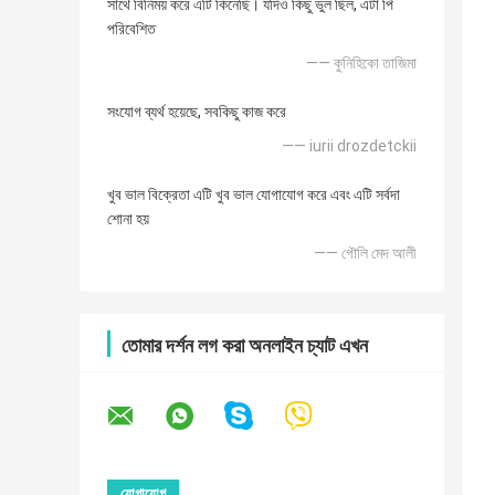
সাথে বিনিময় করে এটি কিনেছি। যদিও কিছু ভুল ছিল, এটা পি
পরিবেশিত
—— কুনিহিকো তাজিমা
সংযোগ ব্যর্থ হয়েছে, সবকিছু কাজ করে
—— iurii drozdetckii
খুব ভাল বিক্রেতা এটি খুব ভাল যোগাযোগ করে এবং এটি সর্বদা
শোনা হয়
—— গৌলি মেদ আলী
তোমার দর্শন লগ করা অনলাইন চ্যাট এখন