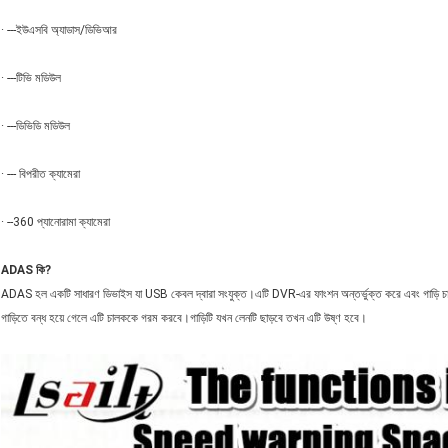
· ---ইউএসবি অ্যাডাস/ডিভিআর
· ---টিভি মডিউল
· ---ডিভিডি মডিউল
· --- বিপরীত ক্যামেরা
· --360 প্যানোরামা ক্যামেরা
ADAS কি?
ADAS হল একটি সাধারণ ডিভাইস যা USB কেবল দ্বারা সংযুক্ত।এটি DVR-এর ফাংশন অন্তর্ভুক্ত করে এবং গাড়ি চালা
গাড়িতে বন্ধ হয়ে গেলে এটি চালককে গরম করবে।গাড়িটি যখন লেনটি ছাড়বে তখন এটি উষ্ণ হবে।