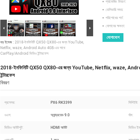
প্যাকেজিং বিবরণ:
ডেলিভারি সময়:
পরিশোধের শর্ত:
যোগানের ক্ষমতা:
যোগাযোগ
বড় ইমেজ :
2018-ইনফিনিটি QX50 QX80-এর জন্য YouTube,
Netflix, waze, Android Auto 4GB-এর সাথে
CarPlay/Android ভিডিও ইন্টারফেস
2018-ইনফিনিটি QX50 QX80-এর জন্য YouTube, Netflix, waze, Andr
ইন্টারফেস
বিবরণ
প্রসেসর:
PX6 RK3399
সিপিইউ:
ওএস:
অ্যান্ড্রয়েড 9.0
র্যাম:
ভিডিও আউটপুট:
HDMI আউট
ভিডিও ইন