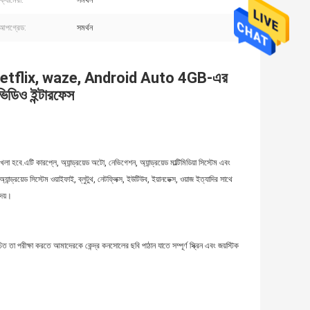
ক্যামেরা:
সমর্থন
আপগ্রেড:
সমর্থন
etflix, waze, Android Auto 4GB-এর
ডিও ইন্টারফেস
খেলা হবে.এটি কারপ্লে, অ্যান্ড্রয়েড অটো, নেভিগেশন, অ্যান্ড্রয়েড মাল্টিমিডিয়া সিস্টেম এবং
্রয়েড সিস্টেম ওয়াইফাই, ব্লুটুথ, নেটফ্লিক্স, ইউটিউব, ইয়ানডেক্স, ওয়াজ ইত্যাদির সাথে
েয়।
 পরীক্ষা করতে আমাদেরকে কেন্দ্র কনসোলের ছবি পাঠান যাতে সম্পূর্ণ স্ক্রিন এবং জয়স্টিক