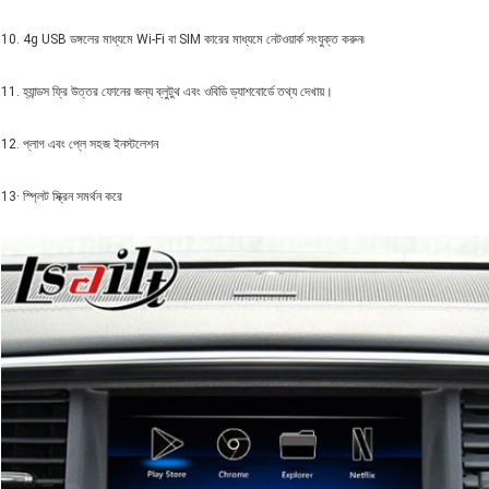
10. 4g USB ডঙ্গলের মাধ্যমে Wi-Fi বা SIM কারের মাধ্যমে নেটওয়ার্ক সংযুক্ত করুন৷
11. হ্যান্ডস ফ্রি উত্তর ফোনের জন্য ব্লুটুথ এবং ওবিডি ড্যাশবোর্ডে তথ্য দেখায়।
12. প্লাগ এবং প্লে সহজ ইনস্টলেশন
13· স্প্লিট স্ক্রিন সমর্থন করে