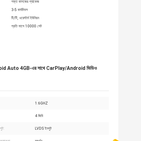
শক্ত কাগজের প্যাকেজ
3-5 কার্যদিবস
টি/টি, ওয়েস্টার্ন ইউনিয়ন
প্রতি মাসে 10000 সেট
oid Auto 4GB-এর সাথে CarPlay/Android ভিডিও
1.6GHZ
4 জিবি
পুট:
LVDS ইনপুট