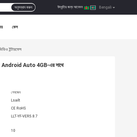
উদ্ধৃতির জন্য আবেদন
অনুসন্ধান করুন
|
Bengali
বর
কেস
িও ইন্টারফেস
, Android Auto 4GB-এর সাথে
শেনজেন
Lsailt
CE RoHS
LLT-YF-VER5.8.7
10