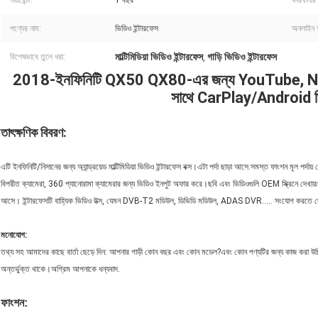
ওয়ারেন্টি:
1 বছর
কারখানার 
পণ্যের নাম:
ভিডিও ইন্টারফেস
অনলাইন 
মাল্টিমিডিয়া ভিডিও ইন্টারফেস
গাড়ি ভিডিও ইন্টারফেস
বিশেষভাবে তুলে ধরা:
,
2018-ইনফিনিটি QX50 QX80-এর জন্য YouTube, N
সাথে CarPlay/Android ভি
তাৎক্ষণিক বিবরণ:
এটি ইনফিনিটি/নিসানের জন্য অ্যান্ড্রয়েড মাল্টিমিডিয়া ভিডিও ইন্টারফেস বক্স।এটা পর্দা ছাড়া আসে.সমস্ত ফাংশন মূল পর্দায় 
বিপরীত ক্যামেরা, 360 প্যানোরামা ক্যামেরার জন্য ভিডিও ইনপুট অফার করে।ছবি এবং ভিডিওগুলি OEM স্ক্রিনে দেখায়৷অ্যান্ড
আসে। ইন্টারফেসটি বাহ্যিক ভিডিও উত্স, যেমন DVB-T2 মডিউল, ডিভিডি মডিউল, ADAS DVR..... সংযোগ করতে দ
মনোযোগ:
তথ্য সহ আমাদের কাছে বার্তা ছেড়ে দিন: আপনার গাড়ী কোন বছর এবং কোন মডেল?এবং কোন পণ্যটির জন্য কাজ করা উচিত তা
অন্তর্ভুক্ত থাকে।অগ্রিম আপনাকে ধন্যবাদ.
ফাংশন: