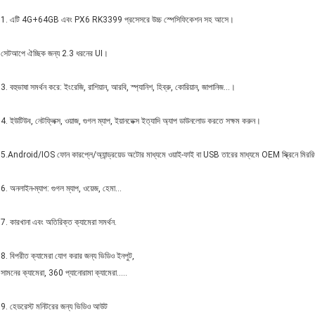
1. এটি 4G+64GB এবং PX6 RK3399 প্রসেসরে উচ্চ স্পেসিফিকেশন সহ আসে।
সেটআপে ঐচ্ছিক জন্য 2.3 ধরনের UI।
3. বহুভাষা সমর্থন করে: ইংরেজি, রাশিয়ান, আরবি, স্প্যানিশ, হিব্রু, কোরিয়ান, জাপানিজ...।
4. ইউটিউব, নেটফ্লিক্স, ওয়াজ, গুগল ম্যাপ, ইয়ানডেক্স ইত্যাদি অ্যাপ ডাউনলোড করতে সক্ষম করুন।
5.Android/IOS ফোন কারপ্লে/অ্যান্ড্রয়েড অটোর মাধ্যমে ওয়াই-ফাই বা USB তারের মাধ্যমে OEM স্ক্রিনে মিরর
6. অনলাইন-ম্যাপ: গুগল ম্যাপ, ওয়েজ, হেমা...
7. কারখানা এবং অতিরিক্ত ক্যামেরা সমর্থন.
8. বিপরীত ক্যামেরা যোগ করার জন্য ভিডিও ইনপুট,
সামনের ক্যামেরা, 360 প্যানোরামা ক্যামেরা.....
9. হেডরেস্ট মনিটরের জন্য ভিডিও আউট