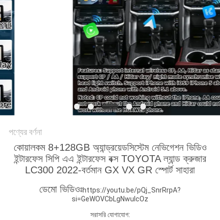
PRIVACY
POLICY
পণ্যের বর্ণনা
কোয়ালকম 8+128GB অ্যান্ড্রয়েড
সিস্টেম নেভিগেশন ভিডিও
ইন্টারফেস সিপি এএ ইন্টারফেস বক্স TOYOTA ল্যান্ড ক্রুজার
LC300 2022-বর্তমান GX VX GR স্পোর্ট সাহারা
ডেমো ভিডিওঃ
https://youtu.be/pQj_SnrRrpA?
si=GeWOVCbLgNwuIcOz
সরাসরি যোগাযোগ: