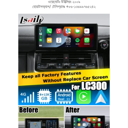
ওয়েচ্যাটঃ উইক্সিয়ং ২০০৯
হোয়াটসঅ্যাপ/ টেলিগ্রামঃ +৮৬-১৩৬৯৯৭৬৫২৪২