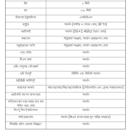
র্যাম
৮ জিবি
রম
১২৮ জিবি
ডিসপ্লে ট্রান্সমিশন
এলভিডিএস
ব্লুটুথ
সমর্থন (মাস্টার ও স্লেভ মোড, বিল্ট ইন)
ওয়াইফাই
সমর্থন (5G+2.4Ghz দ্বৈত মোড)
কারপ্লে
স্ট্যান্ডার্ড সরঞ্জাম, সমর্থন ওয়্যারলেস মোড
অ্যান্ড্রয়েড অটো
স্ট্যান্ডার্ড সরঞ্জাম, সমর্থন ওয়্যারলেস মোড
প্লে স্টোর
সমর্থন
টিএফ কার্ড
সমর্থন
৪জি সেলুলার নেটওয়ার্ক
সমর্থন
এভি ইনপুট
ডিটিভি এবং ডিভিডি সমর্থন
HDMI আউটপুট
সমর্থন
ক্যামেরা সমর্থন
সামনের/বাম/পিছনের/ডানদিকে ((গাইডলাইন এবং সেন্সর সনাক্তকরণ)
ওয়াইফাই ফাংশন আপগ্রেড
সমর্থন
অগ্নিসংযোগ বন্ধ করার পরে কম
সমর্থন
শক্তি খরচ মোড
পিন টু পিন ইনস্টলেশন
সমর্থন
মাইক্রোফোন
সমর্থন (জিএম মডেল ছাড়া মূল গাড়ির মাধ্যমে)
স্টিয়ারিং হুইল বোতাম নিয়ন্ত্রণ
সমর্থন