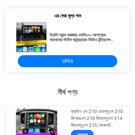
এর সেরা মূল্য পান
টয়োটা ল্যান্ড ক্রুজার এলসি৩০০ আপগ্রেড
কারখানার স্টাইল অ্যান্ড্রয়েড ভিডিও ইন্টারফেস
কারপ্লে অ্যান্ড্রয়েড অটো
চালিয়ে
শীর্ষ পণ্য
ক্রাউন এস 210 এডাব্লুএস 210
জিআরএস 210 জিডাব্লুএস 214
জিডাব্লুএস 215 মেজেস্টা
অ্যাথলেট রয়্যাল সেলুন ইন্টিগ্রেটেড
যোগাযোগ