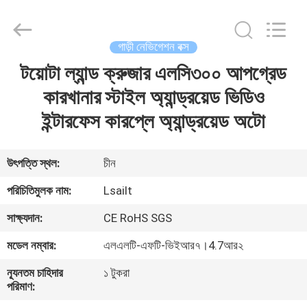
Shenzhen
Xinsongxia
Automobile
Electron
Co.,Ltd.
গাড়ী নেভিগেশন বক্স
All
Rights
Reserved.
টয়োটা ল্যান্ড ক্রুজার এলসি৩০০ আপগ্রেড
বাড়ি
কারখানার স্টাইল অ্যান্ড্রয়েড ভিডিও
পণ্য
ইন্টারফেস কারপ্লে অ্যান্ড্রয়েড অটো
ভিডিও
উৎপত্তি স্থল:
চীন
পরিচিতিমুলক নাম:
Lsailt
আমাদের
সাক্ষ্যদান:
CE RoHS SGS
সম্পর্কে
মডেল নম্বার:
এলএলটি-এফটি-ভিইআর৭।4.7আর২
কারখানা
ন্যূনতম চাহিদার
১ টুকরা
পরিমাণ:
ভ্রমণ