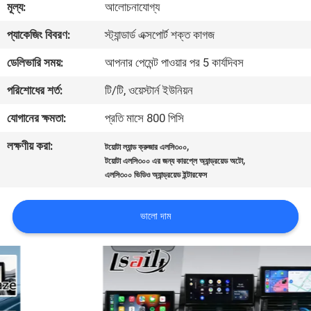
মূল্য:
আলোচনাযোগ্য
মান
প্যাকেজিং বিবরণ:
স্ট্যান্ডার্ড এক্সপোর্ট শক্ত কাগজ
নিয়ন্ত্রণ
ডেলিভারি সময়:
আপনার পেমেন্ট পাওয়ার পর 5 কার্যদিবস
পরিশোধের শর্ত:
টি/টি, ওয়েস্টার্ন ইউনিয়ন
যোগাযোগ
যোগানের ক্ষমতা:
প্রতি মাসে 800 পিসি
করুন
লক্ষণীয় করা:
,
টয়োটা ল্যান্ড ক্রুজার এলসি৩০০
,
টয়োটা এলসি৩০০ এর জন্য কারপ্লে অ্যান্ড্রয়েড অটো
খবর
এলসি৩০০ ভিডিও অ্যান্ড্রয়েড ইন্টারফেস
কেস
ভালো দাম
সাইট
ম্যাপ