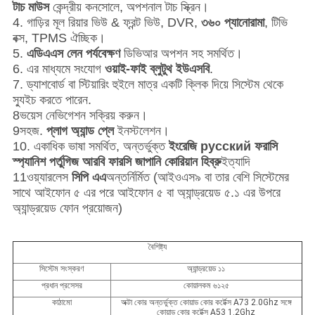
টাচ মাউস
কেন্দ্রীয় কনসোলে, অপশনাল টাচ স্ক্রিন।
4. গাড়ির মূল রিয়ার ভিউ & ফ্রন্ট ভিউ, DVR,
৩৬০ প্যানোরামা
, টিভি
বক্স, TPMS ঐচ্ছিক।
5.
এডিএএস লেন পর্যবেক্ষণ
ডিভিআর অপশন সহ সমর্থিত।
6. এর মাধ্যমে সংযোগ
ওয়াই-ফাই ব্লুটুথ ইউএসবি
.
7. ড্যাশবোর্ড বা স্টিয়ারিং হুইলে মাত্র একটি ক্লিক দিয়ে সিস্টেম থেকে
স্যুইচ করতে পারেন.
8ভয়েস নেভিগেশন সক্রিয় করুন।
9সহজ.
প্লাগ অ্যান্ড প্লে
ইনস্টলেশন।
10. একাধিক ভাষা সমর্থিত, অন্তর্ভুক্ত
ইংরেজি русский ফরাসি
স্প্যানিশ পর্তুগিজ আরবি ফারসি জাপানি কোরিয়ান হিব্রু
ইত্যাদি
11ওয়্যারলেস
সিপি এএ
অন্তর্নির্মিত (আইওএস৯ বা তার বেশি সিস্টেমের
সাথে আইফোন ৫ এর পরে আইফোন ৫ বা অ্যান্ড্রয়েড ৫.১ এর উপরে
অ্যান্ড্রয়েড ফোন প্রয়োজন)
বৈশিষ্ট্য
সিস্টেম সংস্করণ
অ্যান্ড্রয়েড ১১
প্রধান প্রসেসর
কোয়ালকম ৬১২৫
কাঠামো
অক্টা কোর অন্তর্ভুক্ত কোয়াড কোর কর্টেক্স A73 2.0Ghz সঙ্গে
কোয়াড কোর কর্টেক্স A53 1.2Ghz