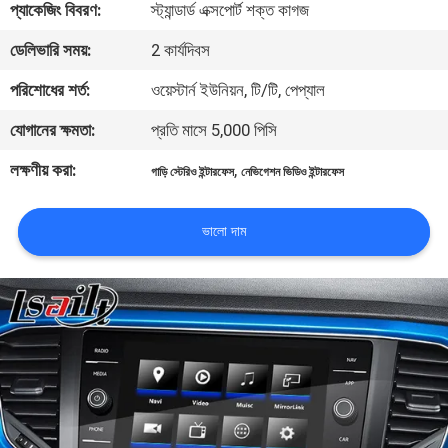
প্যাকেজিং বিবরণ:
স্ট্যান্ডার্ড এক্সপোর্ট শক্ত কাগজ
মান
ডেলিভারি সময়:
2 কার্যদিবস
নিয়ন্ত্রণ
পরিশোধের শর্ত:
ওয়েস্টার্ন ইউনিয়ন, টি/টি, পেপ্যাল
যোগানের ক্ষমতা:
প্রতি মাসে 5,000 পিসি
যোগাযোগ
লক্ষণীয় করা:
,
গাড়ি স্টেরিও ইন্টারফেস
নেভিগেশন ভিডিও ইন্টারফেস
করুন
ভালো দাম
খবর
কেস
সাইট
ম্যাপ