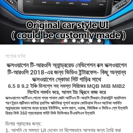
PRIVACY
POLICY
পণ্যের বর্ণনা
ভক্সওয়াগেন টি-আরওসি অ্যান্ড্রয়েড নেভিগেশন বক্স ভক্সওয়াগেন
টি-আরওসি 2018-এর জন্য ভিডিও ইন্টারফেস- কিছু অন্যান্য
ভক্সওয়াগেন স্কোডা সিট গাড়ির সাথে
6.5 8 9.2 ইঞ্চি ডিসপ্লে সহ সমস্ত সিরিজের MQB MIB MIB2
সিস্টেম সমর্থন করে, আসল টাচ স্ক্রিনে কাজ করে
ভক্সওয়াগেন আর্টিওন পোলো গল্ফ পাসাত জেটা আর্টিওন টি-আরসি টিগুয়ান টেরামাউন্ট অ্যাটলাস
শরণ টুরান মাল্টিভান ফাবিয়া র‌্যাপিড অক্টাভিয়া সুপার্ব করোক কোডিয়াক লিওন আটেকা সমর্থিত
অ্যান্ড্রয়েড অ্যাপের মধ্যে রয়েছে ইউটিউব, গুগল ম্যাপ, ওয়াজ, মিউজিক ও ভিডিও প্লে ইত্যাদি
রিয়ার ভিউ 360 প্যানোরামা সাইট ভিউ ডিভিআর টিএমপিএস ইত্যাদি
ডিলার গ্রাহকের জন্য:
1. আপনি যে সমস্ত UI দেখেন তা বিশেষভাবে আপনার জন্য তৈরি করা