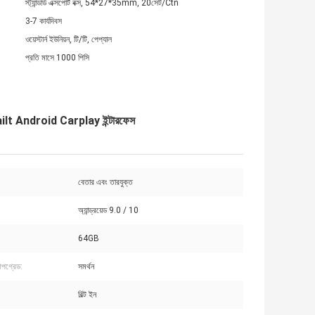
স্ট্যান্ডার্ড এক্সপোর্ট বক্স, 54*27*35mm, 20সেট/Ctn
3-7 কার্যদিবস
ওয়েস্টার্ন ইউনিয়ন, টি/টি, পেপ্যাল
প্রতি মাসে 1000 পিসি
ailt Android Carplay ইন্টারফেস
বেতার এবং তারযুক্ত
অ্যান্ড্রয়েড 9.0 / 10
64GB
গ্রেড:
সমর্থন
বিল্ট ইন