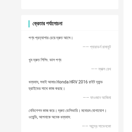
ক্রেতার পর্যালোচনা
পণ্য প্রত্যাশার চেয়ে দ্রুত আসে।
—— প্যারাডর্ন রামাবুট
খুব দ্রুত শিপিং. ভাল পণ্য
—— ম্যাক্স রেথ
ধন্যবাদ, সবাই আমার Honda HRV 2016 রাইট হ্যান্ড
ড্রাইভের সাথে কাজ করছে।
—— ফাওজান আজিমা
নেভিগেশন কাজ করে। দ্রুত ডেলিভারি। মনোরম যোগাযোগ।
ওয়েন্ডি, আপনাকে অনেক ধন্যবাদ.
—— আন্দ্রে সাভেনকো