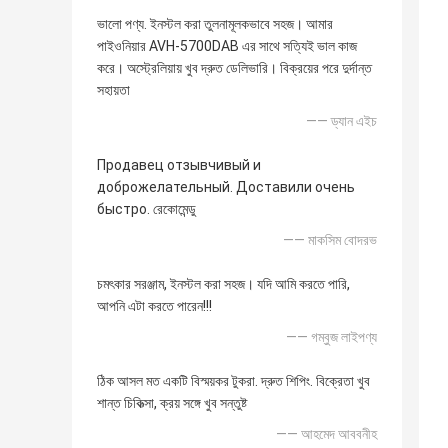
ভালো পণ্য. ইনস্টল করা তুলনামূলকভাবে সহজ। আমার
পাইওনিয়ার AVH-5700DAB এর সাথে সত্যিই ভাল কাজ
করে। অস্ট্রেলিয়ায় খুব দ্রুত ডেলিভারি। বিক্রয়ের পরে দুর্দান্ত
সহায়তা
—— ড্যান এইচ
Продавец отзывчивый и
доброжелательный. Доставили очень
быстро. রেকোমেন্ডু
—— মাকসিম বোদরভ
চমৎকার সরঞ্জাম, ইনস্টল করা সহজ। যদি আমি করতে পারি,
আপনি এটা করতে পারেন!!!
—— গম্বুজ লাইপণ্য
ঠিক আসল মত একটি বিস্ময়কর টুকরা. দ্রুত শিপিং. বিক্রেতা খুব
শান্ত চিকিত্সা, ক্রয় সঙ্গে খুব সন্তুষ্ট
—— আহমেদ আববনীহ