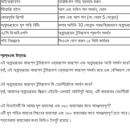
মাইক্রোফোন:
অরিজিনাল গাড়ি ব্যবহার করুন
স্টিয়ারিং হুইল:
আপ এবং ডাউন গান সমর্থন, ভোল
জোরপূর্বক রিসেট
মোড এবং আপ গান (লং প্রেস 5 সেকেন্ড)
অ্যান্ড্রয়েডে মূল গাড়ি বিটিঃ
কলার আইডি 10 সেকেন্ড স্বয়ংক্রিয়ভাবে অ্যান্ড্র
এ/সি ডিআইএসপি
অ্যান্ড্রয়েড ইন্টারফেস প্রদর্শন সমর্থন
গতি নিয়ন্ত্রণঃ
সিএএম যোগ করুন ১৫ কিমি কার্যকর
প্রশ্ন
এবং উত্তর
:
এই অ্যান্ড্রয়েড কারপ্লে ইন্টারফেস ওয়্যারলেস কারপ্লে এবং অ্যান্ড্রয়েড অটো সমর্থন করে
হ্যাঁ, এই অ্যান্ড্রয়েড কারপ্লে ইন্টারফেস ওয়্যারলেস কারপ্লে সমর্থন করে এবং বেশিরভাগ ফ
এই অ্যান্ড্রয়েড কারপ্লে ইন্টারফেস কি হেডস্ট্রিটকে সমর্থন করে?
হ্যাঁ, আমাদের অ্যান্ড্রয়েড স্ক্রিনে এইচডি-এমআই আউটপুট আছে, এটি কারখানার হেডস্ট্রিট
এই ডিভাইসটি কি আমার মূল ক্যামেরা এবং ৩৬০ ক্যামেরার সাথে সামঞ্জস্যপূর্ণ?
এটি মূল গাড়ির সামনের পিছনের ক্যামেরা এবং ৩৬০ ক্যামেরার সাথে সামঞ্জস্যপূর্ণ হতে পার
প্যানোরামা ক্যামেরার জন্য ভিডিও ইনপুট রয়েছে।