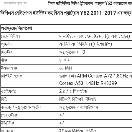
নিসান মাল্টিমিডিয়া ভিডিও ইন্টারফেস
প্যাট্রল Y62 ওয়্যারলেস কার
বিশেষভাবে তুলে ধরা:
,
জিপিএস নেভিগেশন ইউটিউব সহ নিসান প্যাট্রোল Y62 2011-2017 এর জন্য এলসেল্
অ্যান্ড্রয়েড
সি
রূপরেখা
রেজোলিউশন
৮০০X৪৮০ এবং ১২৮০X৪৮০ ((৮ এবং ১২.২৫)
প্রদর্শন
এলভিডিএস ডিজিটাল ((সর্বশেষ চিপ)
সিস্টেমঃ
অ্যান্ড্রয়েড ৯।0
র্যামঃ
৪ জিবি
ইএমএমসিঃ
৬৪ জিবি
সিপিইউ মডেল
ডুয়াল-কোর ARM Cortex-A72 1.8GHz এ
Cortex-A53 1.4GHz RK3399
ওয়াইফাই:
2.৪ / ৫ গিগাহার্টজ
বিটি:
বিটিআই বিটিআই বিটিআই
কারপ্লে/অ্যান্ড্রয়েড অটোঃ
অ্যান্ড্রয়েড এবং আইওএস
প্লে স্টোরঃ
হ্যাঁ।
ইউটিউবঃ
হ্যাঁ।
জিপিএস
ইউব্লক্স জিপিএস মডিউল