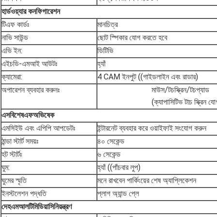
হার্ডওয়্যার কনফিগারেশন
টিএফ কার্ডঃ
মানচিত্র
নাভি সাউন্ড
ছোট স্পিকার যোগ করতে হবে
এভি ইন:
ডিটিভি
এইচডি-এমআই আউটঃ
হ্যাঁ
ক্যামেরা:
4 CAM ইনপুট ((গাইডলাইন এবং রাডার)
অপারেশন ব্যবহার করুনঃ
মাউস/টচস্ক্রিন/টচপ্যাড
(ক্যাপাসিটিভ টাচ স্ক্রিন য
এস
বিশেষ
এফ
অভিষেক
এমসিইউ এবং এপিপি আপডেটঃ
ইন্টারনেট ব্যবহার করে ওয়াইফাই সংযোগ করুন
ঠান্ডা স্টার্ট সময়ঃ
৪০ সেকেন্ড
হট স্টার্টঃ
৬ সেকেন্ড
ঘুম:
হ্যাঁ ((পাঁচবার লুপ)
ঘুমের স্মৃতি
মনে রাখবেন পার্কিংয়ের শেষ অ্যাপ্লিকেশন
ইনস্টলেশন পদ্ধতি
প্লাগ অ্যান্ড প্লে
দেহ
এম
আলটিমিডিয়া
সি
নিয়ন্ত্রণ