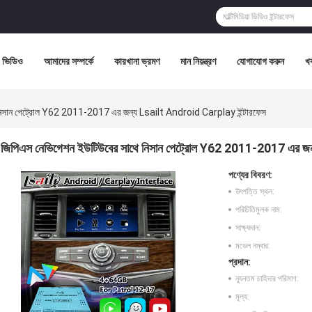
ভিডিও
আমাদের সম্পর্কে
কারখানা ভ্রমণ
মান নিয়ন্ত্রণ
যোগাযোগ করুন
খ
নিসান পেট্রোল Y62 2011-2017 এর জন্য Lsailt Android Carplay ইন্টারফেস
জিপিএস নেভিগেশন ইউটিউবের সাথে নিসান পেট্রোল Y62 2011-2017 এর জ
পণ্যের বিবরণ:
উৎপত্তি স্থল:
পরিচিতিমুলক নাম:
সাক্ষ্যদান:
মডেল নম্বার:
প্রদান:
ন্যূনতম চাহিদার পরিমাণ:
মূল্য: