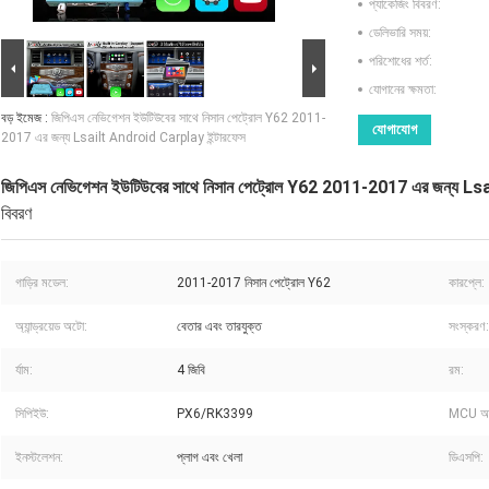
প্যাকেজিং বিবরণ:
ডেলিভারি সময়:
পরিশোধের শর্ত:
যোগানের ক্ষমতা:
বড় ইমেজ :
জিপিএস নেভিগেশন ইউটিউবের সাথে নিসান পেট্রোল Y62 2011-
যোগাযোগ
2017 এর জন্য Lsailt Android Carplay ইন্টারফেস
জিপিএস নেভিগেশন ইউটিউবের সাথে নিসান পেট্রোল Y62 2011-2017 এর জন্য Ls
বিবরণ
গাড়ির মডেল:
2011-2017 নিসান পেট্রোল Y62
কারপ্লে:
অ্যান্ড্রয়েড অটো:
বেতার এবং তারযুক্ত
সংস্করণ:
র্যাম:
4 জিবি
রম:
সিপিইউ:
PX6/RK3399
MCU আপ
ইনস্টলেশন:
প্লাগ এবং খেলা
ডিএসপি: