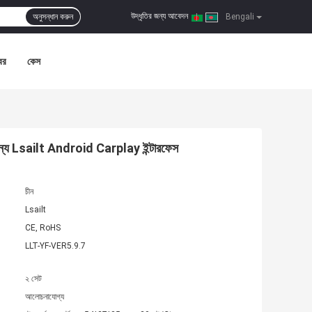
উদ্ধৃতির জন্য আবেদন
অনুসন্ধান করুন
|
Bengali
বর
কেস
ন্য Lsailt Android Carplay ইন্টারফেস
চীন
Lsailt
CE, RoHS
LLT-YF-VER5.9.7
২ সেট
আলোচনাযোগ্য