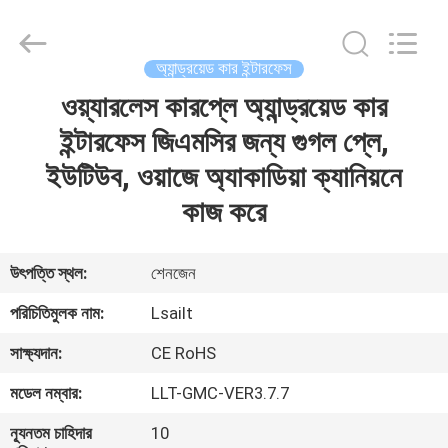
Shenzhen
Xinsongxia
Automobile
Electron
Co.,Ltd.
অ্যান্ড্রয়েড কার ইন্টারফেস
All
Rights
Reserved.
ওয়্যারলেস কারপ্লে অ্যান্ড্রয়েড কার
বাড়ি
ইন্টারফেস জিএমসির জন্য গুগল প্লে,
পণ্য
ইউটিউব, ওয়াজে অ্যাকাডিয়া ক্যানিয়নে
কাজ করে
ভিডিও
উৎপত্তি স্থল:
শেনজেন
আমাদের
পরিচিতিমুলক নাম:
Lsailt
সম্পর্কে
সাক্ষ্যদান:
CE RoHS
মডেল নম্বার:
LLT-GMC-VER3.7.7
কারখানা
ভ্রমণ
ন্যূনতম চাহিদার
10