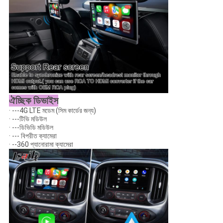
ঐচ্ছিক ডিভাইস
· ---4G LTE মডেম (সিম কার্ডের জন্য)
· ---টিভি মডিউল
· ---ডিভিডি মডিউল
· --- বিপরীত ক্যামেরা
· --360 প্যানোরামা ক্যামেরা