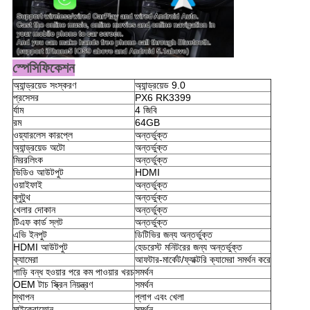
স্পেসিফিকেশন
অ্যান্ড্রয়েড সংস্করণ
অ্যান্ড্রয়েড 9.0
প্রসেসর
PX6 RK3399
র্যাম
4 জিবি
রম
64GB
ওয়্যারলেস কারপ্লে
অন্তর্ভুক্ত
অ্যান্ড্রয়েড অটো
অন্তর্ভুক্ত
মিররলিংক
অন্তর্ভুক্ত
ভিডিও আউটপুট
HDMI
ওয়াইফাই
অন্তর্ভুক্ত
ব্লুটুথ
অন্তর্ভুক্ত
খেলার দোকান
অন্তর্ভুক্ত
টিএফ কার্ড স্লট
অন্তর্ভুক্ত
এভি ইনপুট
ডিটিভির জন্য অন্তর্ভুক্ত
HDMI আউটপুট
হেডরেস্ট মনিটরের জন্য অন্তর্ভুক্ত
ক্যামেরা
আফটার-মার্কেট/ফ্যাক্টরি ক্যামেরা সমর্থন করে
গাড়ি বন্ধ হওয়ার পরে কম পাওয়ার খরচ
সমর্থন
OEM টাচ স্ক্রিন নিয়ন্ত্রণ
সমর্থন
স্থাপন
প্লাগ এবং খেলা
মাইক্রোফোন
সমর্থন