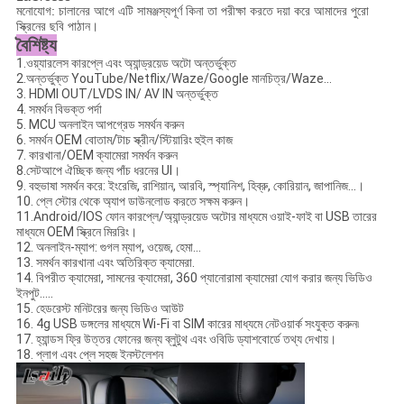
মনোযোগ: চালানের আগে এটি সামঞ্জস্যপূর্ণ কিনা তা পরীক্ষা করতে দয়া করে আমাদের পুরো
স্ক্রিনের ছবি পাঠান।
বৈশিষ্ট্য
1.ওয়্যারলেস কারপ্লে এবং অ্যান্ড্রয়েড অটো অন্তর্ভুক্ত
2.অন্তর্ভুক্ত YouTube/Netflix/Waze/Google মানচিত্র/Waze...
3. HDMI OUT/LVDS IN/ AV IN অন্তর্ভুক্ত
4. সমর্থন বিভক্ত পর্দা
5. MCU অনলাইন আপগ্রেড সমর্থন করুন
6. সমর্থন OEM বোতাম/টাচ স্ক্রীন/স্টিয়ারিং হুইল কাজ
7. কারখানা/OEM ক্যামেরা সমর্থন করুন
8.সেটআপে ঐচ্ছিক জন্য পাঁচ ধরনের UI।
9. বহুভাষা সমর্থন করে: ইংরেজি, রাশিয়ান, আরবি, স্প্যানিশ, হিব্রু, কোরিয়ান, জাপানিজ...।
10. প্লে স্টোর থেকে অ্যাপ ডাউনলোড করতে সক্ষম করুন।
11.Android/IOS ফোন কারপ্লে/অ্যান্ড্রয়েড অটোর মাধ্যমে ওয়াই-ফাই বা USB তারের
মাধ্যমে OEM স্ক্রিনে মিররিং।
12. অনলাইন-ম্যাপ: গুগল ম্যাপ, ওয়েজ, হেমা...
13. সমর্থন কারখানা এবং অতিরিক্ত ক্যামেরা.
14. বিপরীত ক্যামেরা, সামনের ক্যামেরা, 360 প্যানোরামা ক্যামেরা যোগ করার জন্য ভিডিও
ইনপুট.....
15. হেডরেস্ট মনিটরের জন্য ভিডিও আউট
16. 4g USB ডঙ্গলের মাধ্যমে Wi-Fi বা SIM কারের মাধ্যমে নেটওয়ার্ক সংযুক্ত করুন৷
17. হ্যান্ডস ফ্রি উত্তর ফোনের জন্য ব্লুটুথ এবং ওবিডি ড্যাশবোর্ডে তথ্য দেখায়।
18. প্লাগ এবং প্লে সহজ ইনস্টলেশন