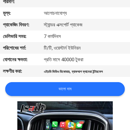
পরিমাণ:
মূল্য:
আলোচনাযোগ্য
মান
নিয়ন্ত্রণ
প্যাকেজিং বিবরণ:
স্ট্যান্ডর এক্সপোর্ট প্যাকেজ
ডেলিভারি সময়:
7 কার্যদিবস
যোগাযোগ
পরিশোধের শর্ত:
টি/টি, ওয়েস্টার্ন ইউনিয়ন
করুন
যোগানের ক্ষমতা:
প্রতি মাসে 40000 টুকরা
লক্ষণীয় করা:
,
খবর
এইচডি ভিডিও ডিকোডার
ব্যাকআপ ক্যামেরা ইন্টারফেস
ভালো দাম
কেস
সাইট
ম্যাপ