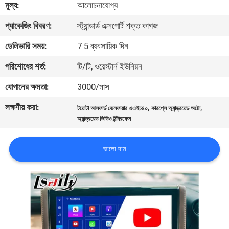
মূল্য:
আলোচনাযোগ্য
মান
প্যাকেজিং বিবরণ:
স্ট্যান্ডার্ড এক্সপোর্ট শক্ত কাগজ
নিয়ন্ত্রণ
ডেলিভারি সময়:
7 5 ব্যবসায়িক দিন
পরিশোধের শর্ত:
টি/টি, ওয়েস্টার্ন ইউনিয়ন
যোগাযোগ
যোগানের ক্ষমতা:
3000/মাস
করুন
লক্ষণীয় করা:
,
,
টয়োটা আলফার্ড ভেলফায়ার এএইচ৪০
কারপ্লে অ্যান্ড্রয়েড অটো
অ্যান্ড্রয়েড ভিডিও ইন্টারফেস
খবর
ভালো দাম
কেস
সাইট
ম্যাপ