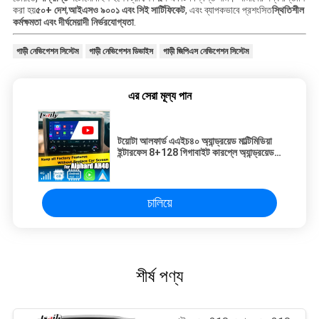
করা হয়
৫০+ দেশ
,
আইএসও ৯০০১ এবং সিই সার্টিফিকেট
, এবং ব্যাপকভাবে প্রশংসিত
স্থিতিশীল
কর্মক্ষমতা এবং দীর্ঘমেয়াদী নির্ভরযোগ্যতা
.
গাড়ী নেভিগেশন সিস্টেম
গাড়ী নেভিগেশন ডিভাইস
গাড়ী জিপিএস নেভিগেশন সিস্টেম
এর সেরা মূল্য পান
টয়োটা আলফার্ড এএইচ৪০ অ্যান্ড্রয়েড মাল্টিমিডিয়া
ইন্টারফেস 8+128 গিগাবাইট কারপ্লে অ্যান্ড্রয়েড
অটো সমর্থন
চালিয়ে
শীর্ষ পণ্য