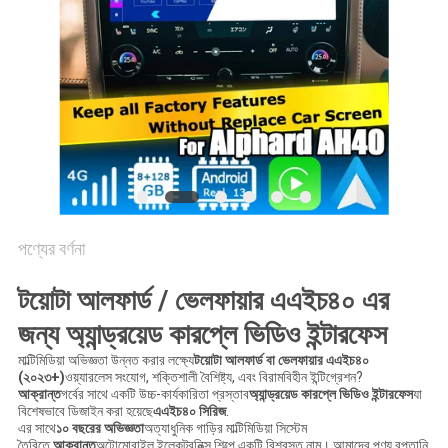
PRIVACY
POLICY
পণ্যের বর্ণনা
টয়োটা আলফার্ড / ভেলফায়ার এএইচ৪০ এর
জন্য অ্যান্ড্রয়েড কারপ্লে ভিডিও ইন্টারফেস
মাল্টিমিডিয়া অভিজ্ঞতা উন্নত করার লক্ষ্যে
টয়োটা আলফার্ড বা ভেলফায়ার এএইচ৪০
(২০২৩+)
ওয়্যারলেস সংযোগ, শক্তিশালী বৈশিষ্ট্য, এবং বিরামবিহীন ইন্টিগ্রেশন?
আক্রান্ত
গর্বের সাথে একটি উচ্চ-কার্যকারিতা প্রস্তাব
অ্যান্ড্রয়েড কারপ্লে ভিডিও ইন্টারফেস
যা
বিশেষভাবে ডিজাইন করা হয়েছে
এএইচ৪০ সিরিজ
.
এর সাথে
১০ বছরের অভিজ্ঞতা
অত্যাধুনিক গাড়ির মাল্টিমিডিয়া সিস্টেম
তৈরিতে,
আক্রান্ত
অটোমোবাইল ইলেকট্রনিক্স শিল্পে একটি বিশ্বস্ত নাম। আমাদের পণ্য রপ্তানি