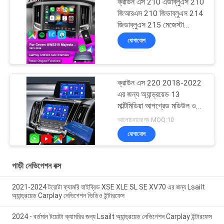
ক্রাউন এস 210 এডাব্লুএস 210
জিআরএস 210 জিডাব্লুএস 214
জিডাব্লুএস 215 মেজেস্টা
অ্যাথলেট রয়্যাল সেলুন ইন্টিগ্রেটেড
যোগাযোগ
অ্যান্ড্রয়েড অটো, বিপরীত ক্যামেরা,
এসি জলবায়ু
ক্রাউন এস 220 2018-2022
এর জন্য অ্যান্ড্রয়েড 13
মাল্টিমিডিয়া আপগ্রেড মডিউল ওএম
ইন্টিগ্রেশন ওয়্যারলেস কারপ্লে,
আলোচনাযোগ্য MOQ:10
অ্যান্ড্রয়েড অটো, ইউটিউব,
যোগাযোগ
নেটফ্লিক্স, গুগল প্লে
গাড়ী নেভিগেশন বক্স
2021-2024 টয়োটা ক্যামরি হাইব্রিড XSE XLE SL SE XV70 এর জন্য Lsailt
অ্যান্ড্রয়েড Carplay নেভিগেশন ভিডিও ইন্টারফেস
2024 - বর্তমান টয়োটা ক্যামরির জন্য Lsailt অ্যান্ড্রয়েড নেভিগেশন Carplay ইন্টারফেস