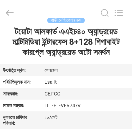
Shenzhen
Xinsongxia
Automobile
Electron
Co.,Ltd.
গাড়ী নেভিগেশন বক্স
All
Rights
Reserved.
টয়োটা আলফার্ড এএইচ৪০ অ্যান্ড্রয়েড
বাড়ি
মাল্টিমিডিয়া ইন্টারফেস 8+128 গিগাবাইট
পণ্য
কারপ্লে অ্যান্ড্রয়েড অটো সমর্থন
ভিডিও
উৎপত্তি স্থল:
শেনজেন
পরিচিতিমুলক নাম:
Lsailt
আমাদের
সাক্ষ্যদান:
CE,FCC
সম্পর্কে
মডেল নম্বার:
LLT-FT-VER747V
কারখানা
ন্যূনতম চাহিদার
১০/সেট
পরিমাণ:
ভ্রমণ