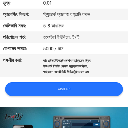
মূল্য:
0.01
মান
প্যাকেজিং বিবরণ:
স্ট্যান্ডার্ড প্যাকেজ রপ্তানি করুন
নিয়ন্ত্রণ
ডেলিভারি সময়:
5-8 কার্যদিবস
পরিশোধের শর্ত:
ওয়েস্টার্ন ইউনিয়ন, টি/টি
যোগাযোগ
যোগানের ক্ষমতা:
5000 / মাস
করুন
লক্ষণীয় করা:
,
কার এন্টারটেইনমেন্ট লেক্সাস অ্যান্ড্রয়েড স্ক্রিন
,
ইউএসবি মিররিং লেক্সাস অ্যান্ড্রয়েড স্ক্রিন
খবর
আইওএস কানেক্টিভিটি ভিডিও ইন্টারফেস বক্স
কেস
ভালো দাম
সাইট
ম্যাপ