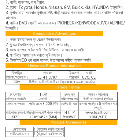
1. গাড়ী: যানবাহন, বাস, ট্রাক;
2. ব্র্যান্ড: Toyota, Honda, Nissan, GM, Buick, Kia, HYUNDAI ইত্যাদি।
3. সুপার অটো সরবরাহ সুপারমার্কেট, গাড়ী অডিও পরিবর্তন দোকান, অটোমোবাইল পরিষেবা
কারখানা
4. গাড়ির DVD হোস্টে আবেদন করুন: PIONEER/KENWOOD//JVC/ALPINE/
ইত্যাদি।
1. সহজ ইনস্টলেশন.ধ্বংসাত্মক ইনস্টলেশন;
2. র্যান্ডম ইনস্টলেশন, সেকেন্ডারি ইনস্টলেশন ছাড়া;
3. সহজ ফাংশন, শক্তিশালী স্থিতিশীলতা, যা আরও দরকারী,
4. মানচিত্র আপগ্রেড করতে সুবিধাজনক।
5. ডিজাইন EQ শব্দ পছন্দ ফাংশন, উচ্চ মানের সঙ্গীত প্রভাব অর্জন.
উৎপত্তি
শেনজেন
ট্রেডমার্ক
লসেল্ট
সিরিয়াল/মডেল নং।
LLT-PH3707
স্ট্যান্ডার্ড
CCC, CE
টাইপ
জিপিএস নেভিগেটর/ মিরর লিঙ্ক
ব্যবহার করুন
স্বয়ংচালিত
মিন.অর্ডার
1 সেট
একক দাম
আলাপ - আলোচনা
বাণিজ্যক শর্তাবলী
এফওবি
পরিশোধের শর্ত
টি/টি বা ওয়েস্টার্ন ইউনিয়ন
যোগানের ক্ষমতা:
প্রতি মাসে 3,000 পিসি
ডেলিভারি সময়:
আপনার প্রাপ্তির 5 কার্যদিবস পরে
পেমেন্ট
প্যাকেজিং বিবরণ:
স্ট্যান্ডার্ড এক্সপোর্ট শক্ত কাগজ
HTTP
www.lsailt.com
SIZE
118*84*26 (MM)
জিআরWT
0.8KG/SET
মেইনফ্রেম
1 (স্ট্যান্ডার্ড কনফিগারেশন)
ডেডিকেটেড তার
1 (স্ট্যান্ডার্ড কনফিগারেশন)