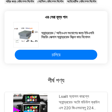
গাড়ির জন্য নেভিগেশন সিস্টেম
পোর্টেবল নেভিগেশন সিস্টেম
অটোমোটিভ নেভিগেশন সিস্টেম
এর সেরা মূল্য পান
অ্যান্ড্রয়েড / আইওএস সংযোগের জন্য ইউএসবি
মিররিং লেক্সাস অ্যান্ড্রয়েড স্ক্রিন কার বিনোদন
চালিয়ে
শীর্ষ পণ্য
Lsailt অ্যাপল কারপ্লে
অ্যান্ড্রয়েড অটো মডিউল ক্রাউন
এস 220 জিএসডাব্লু 224