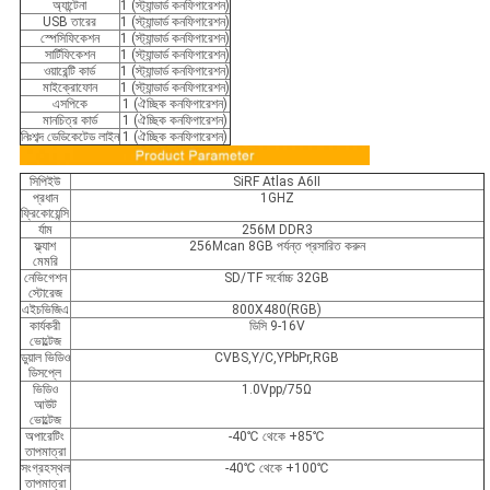
অ্যান্টেনা
1 (স্ট্যান্ডার্ড কনফিগারেশন)
USB তারের
1 (স্ট্যান্ডার্ড কনফিগারেশন)
স্পেসিফিকেশন
1 (স্ট্যান্ডার্ড কনফিগারেশন)
সার্টিফিকেশন
1 (স্ট্যান্ডার্ড কনফিগারেশন)
ওয়ারেন্টি কার্ড
1 (স্ট্যান্ডার্ড কনফিগারেশন)
মাইক্রোফোন
1 (স্ট্যান্ডার্ড কনফিগারেশন)
এসপিকে
1 (ঐচ্ছিক কনফিগারেশন)
মানচিত্র কার্ড
1 (ঐচ্ছিক কনফিগারেশন)
নিঃশব্দ ডেডিকেটেড লাইন
1 (ঐচ্ছিক কনফিগারেশন)
সিপিইউ
SiRF Atlas A6Ⅱ
প্রধান
1GHZ
ফ্রিকোয়েন্সি
র্যাম
256M DDR3
ফ্ল্যাশ
256Mcan 8GB পর্যন্ত প্রসারিত করুন
মেমরি
নেভিগেশন
SD/TF সর্বোচ্চ 32GB
স্টোরেজ
এইচভিজিএ
800X480(RGB)
কার্যকরী
ডিসি 9-16V
ভোল্টেজ
ডুয়াল ভিডিও
CVBS,Y/C,YPbPr,RGB
ডিসপ্লে
ভিডিও
1.0Vpp/75Ω
আউট
ভোল্টেজ
অপারেটিং
-40℃ থেকে +85℃
তাপমাত্রা
সংগ্রহস্থল
-40℃ থেকে +100℃
তাপমাত্রা