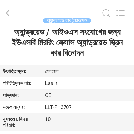
Shenzhen
Xinsongxia
Automobile
Electron
Co.,Ltd.
অ্যান্ড্রয়েড কার ইন্টারফেস
All
Rights
Reserved.
অ্যান্ড্রয়েড / আইওএস সংযোগের জন্য
বাড়ি
ইউএসবি মিররিং লেক্সাস অ্যান্ড্রয়েড স্ক্রিন
পণ্য
কার বিনোদন
ভিডিও
উৎপত্তি স্থল:
শেনজেন
পরিচিতিমুলক নাম:
Lsailt
আমাদের
সাক্ষ্যদান:
CE
সম্পর্কে
মডেল নম্বার:
LLT-PH3707
কারখানা
ন্যূনতম চাহিদার
10
পরিমাণ:
ভ্রমণ