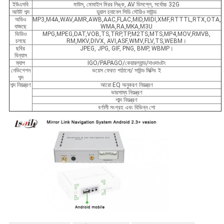
ইউএসবি
মাউস, মোবাইল মিরর লিঙ্ক, AV ডিসপ্লে, সর্বোচ্চ 32G
আউট শব্দ
ডুয়াল চ্যানেল সিডি স্টেরিও সাউন্ড
অডিও
MP3,M4A,WAV,AMR,AWB,AAC,FLAC,MID,MIDI,XMF,RTTTL,RTX,OTA,
বাজছে
WMA,RA,MKA,M3U
ভিডিও
MPG,MPEG,DAT,VOB,TS,TRP,TP,M2TS,MTS,MP4,MOV,RMVB,
চলছে
RM,MKV,DIVX, AVI,ASF,WMV,FLV,TS,WEBM।
ছবির
JPEG, JPG, GIF, PNG, BMP, WBMP।
বিন্যাস
ম্যাপ
IGO/PAPAGO/কেয়ারল্যান্ড/দাওদাওটং
নেভিগেশন
ভয়েস ফেরত পাঠানো/ সাউন্ড মিক্সিং ই
শব্দ
শব্দ নিয়ন্ত্রণ
আরো EQ অনুকরণ নিয়ন্ত্রণ
ভারসাম্য নিয়ন্ত্রণ
শাব্দ নিয়ন্ত্রণ
বর্ণালী সংগ্রহ এবং বিভিন্ন শো