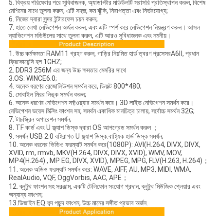
5. বিক্রয় পরিষেবার পরে সুবিধাজনক, অ্যাডাপ্টার মডিউলটি সরাসরি প্রতিস্থাপন করুন, বিশেষ
মেশিনের সাথে তুলনা করুন, এটি সহজ, কম ঝুঁকি, নিরাপত্তা এবং নির্ভরযোগ্য;
6. নিজের দ্বারা সুন্দর ইন্টারফেস চয়ন করুন;
7. হাতে লেখা নেভিগেশন অর্জন করুন, এবং এটি স্পর্শ করে নেভিগেশন নিয়ন্ত্রণ করুন। আসল
ন্যাভিগেশন মডিউলের সাথে তুলনা করুন, এটি আরও সুবিধাজনক এবং নমনীয়।
1. উচ্চ কর্মক্ষমতা RAM11 গ্রহণ করুন, গাড়ির নিয়মিত হার্ড ত্বরণ প্রসেসরA6Ⅱ, প্রধান
ফ্রিকোয়েন্সি হল 1GHZ;
2. DDR3 256M এর জন্য উচ্চ ক্ষমতার মেমরির সাথে
3.OS: WINCE6.0;
4. অনেক ধরণের রেজোলিউশন সমর্থন করে, ডিফল্ট 800*480;
5. মোবাইল মিরর লিঙ্ক সমর্থন করুন;
6. অনেক ধরণের নেভিগেশন সফ্টওয়্যার সমর্থন করে। 3D লাইভ নেভিগেশন সমর্থন করে।
নেভিগেশন ভয়েস মিক্সিং ফাংশন সহ, সমর্থন একাধিক মানচিত্র চালায়, সর্বোচ্চ সমর্থন 32G;
7. টাচস্ক্রিন অপারেশন সমর্থন;
8. TF কার্ড এবং U ফ্ল্যাশ ডিস্ক দ্বারা OS আপগ্রেড সমর্থন করুন ；
9. সমর্থন USB 2.0 বহিরাগত U ফ্ল্যাশ ডিস্ক.বাহ্যিক হার্ড ডিস্ক সমর্থন;
10. অনেক ধরনের ভিডিও ফরম্যাট সমর্থন করে(1080P): AVI(H.264, DIVX, DIVX,
XVID, rm, rmvb, MKV(H.264, DIVX, DIVX, XVID), WMV, MOV,
MP4(H.264) , MP EG, DIVX, XVID), MPEG, MPG, FLV(H.263, H.264)；
11. অনেক অডিও ফরম্যাট সমর্থন করে: WAVE, AIFF, AU, MP3, MIDI, WMA,
RealAudio, VQF, OggVorbis, AAC, APE；
12. ব্লুটুথ ফাংশন সহ সরঞ্জাম, একটি টেলিফোন সংযোগ প্রদান, ব্লুটুথ মিউজিক প্লেয়ার এবং
অন্যান্য ফাংশন;
13.ডিজাইন EQ শব্দ পছন্দ ফাংশন, উচ্চ মানের সঙ্গীত প্রভাব অর্জন.