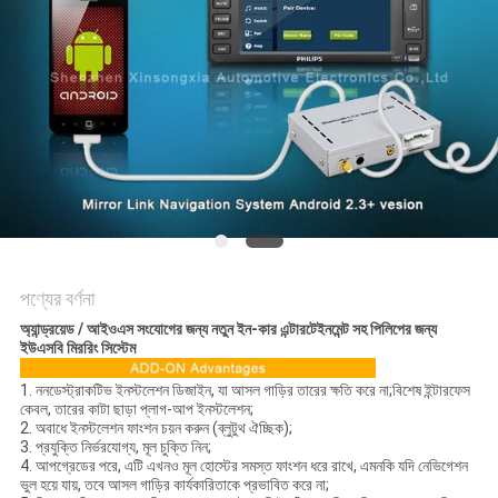
PRIVACY
POLICY
পণ্যের বর্ণনা
অ্যান্ড্রয়েড / আইওএস সংযোগের জন্য নতুন ইন-কার এন্টারটেইনমেন্ট সহ পিলিপের জন্য
ইউএসবি মিররিং সিস্টেম
1. ননডেস্ট্রাকটিভ ইনস্টলেশন ডিজাইন, যা আসল গাড়ির তারের ক্ষতি করে না;বিশেষ ইন্টারফেস
কেবল, তারের কাটা ছাড়া প্লাগ-আপ ইনস্টলেশন;
2. অবাধে ইনস্টলেশন ফাংশন চয়ন করুন (ব্লুটুথ ঐচ্ছিক);
3. প্রযুক্তি নির্ভরযোগ্য, মূল চুক্তি নিন;
4. আপগ্রেডের পরে, এটি এখনও মূল হোস্টের সমস্ত ফাংশন ধরে রাখে, এমনকি যদি নেভিগেশন
ভুল হয়ে যায়, তবে আসল গাড়ির কার্যকারিতাকে প্রভাবিত করে না;