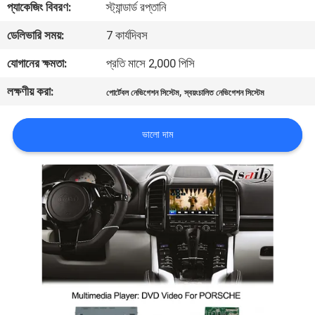
প্যাকেজিং বিবরণ:
স্ট্যান্ডার্ড রপ্তানি
মান
ডেলিভারি সময়:
7 কার্যদিবস
নিয়ন্ত্রণ
যোগানের ক্ষমতা:
প্রতি মাসে 2,000 পিসি
লক্ষণীয় করা:
,
পোর্টেবল নেভিগেশন সিস্টেম
স্বয়ংচালিত নেভিগেশন সিস্টেম
যোগাযোগ
করুন
ভালো দাম
খবর
কেস
সাইট
ম্যাপ