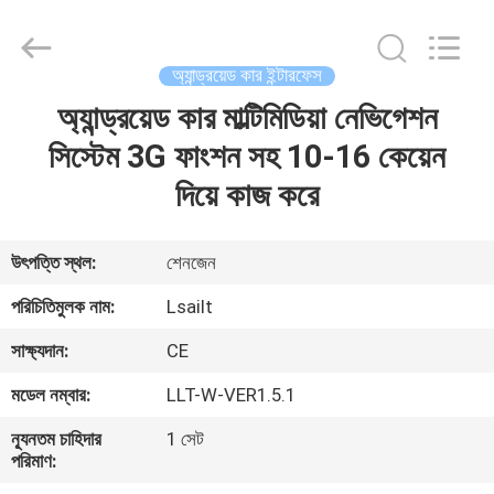
Shenzhen
Xinsongxia
Automobile
Electron
Co.,Ltd.
অ্যান্ড্রয়েড কার ইন্টারফেস
All
Rights
Reserved.
অ্যান্ড্রয়েড কার মাল্টিমিডিয়া নেভিগেশন
বাড়ি
সিস্টেম 3G ফাংশন সহ 10-16 কেয়েন
পণ্য
দিয়ে কাজ করে
ভিডিও
উৎপত্তি স্থল:
শেনজেন
পরিচিতিমুলক নাম:
Lsailt
আমাদের
সাক্ষ্যদান:
CE
সম্পর্কে
মডেল নম্বার:
LLT-W-VER1.5.1
কারখানা
ন্যূনতম চাহিদার
1 সেট
পরিমাণ:
ভ্রমণ