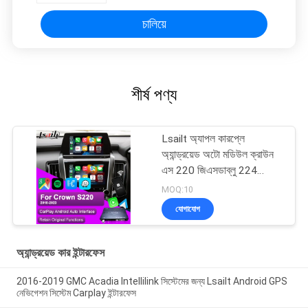
চালিয়ে
শীর্ষ পণ্য
Lsailt অ্যাপল কারপ্লে
অ্যান্ড্রয়েড অটো মডিউল ক্রাউন
এস 220 জিএসডাব্লু 224
2018-2022 ইন্টিগ্রেশন
MOQ:10
মোবাইল ফোন মিররিং, বিপরীত
যোগাযোগ
ক্যামেরা
অ্যান্ড্রয়েড কার ইন্টারফেস
2016-2019 GMC Acadia Intellilink সিস্টেমের জন্য Lsailt Android GPS
নেভিগেশন সিস্টেম Carplay ইন্টারফেস