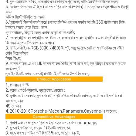
4. ফুল-ডিজিটাল সার্কিট, এলভিডিএস সিগন্যাল প্রসেসিং, হাই-ডেফিনিশন ইমেজ অর্জন;
5. নেভিগেশন ভয়েস ঐচ্ছিক (আসল গাড়ি/আলাদা স্পিকার)। সমস্ত ভয়েস মূল গাড়িতে ইনপুট
করুন
অডিও সিস্টেম!নিখুঁত শব্দ অর্জন
6. ট্র্যাজেক্টরি রিভার্স সমর্থন করে।সামনে ভিডিও ফাংশন সমর্থন.আপনি 360 বার্ডস আই ভিউ
ইনস্টল করতে বেছে নিতে পারেন
প্যানোরামিক, সত্যিই অন্ধ এলাকা ছাড়া পার্কিং অর্জন;
7. ফোরগ্রাউন্ড-ব্যাকগ্রাউন্ড স্বাধীনভাবে কাজ করার কারণে ড্রাইভার এবং যাত্রীরা বিভিন্ন
বিনোদন অনুষ্ঠান উপভোগ করতে পারে
8. ঐচ্ছিক বাহ্যিক RGB (800 x480) ইনপুট, অ্যান্ড্রয়েড নেভিগেশন সিস্টেম/মোবাইল
ফোন দিয়ে সজ্জিত
মিরর লিঙ্ক;
9. আসল গাড়ির UI এর UI, আসল গাড়ির শৈলীর সাথে মিলে যায়, মূল গাড়ির সিস্টেমকে সংহত
করে;সম্পূর্ণ
পুল-ইন ইনস্টলেশন, ননডেস্ট্রাকটিভ ইনস্টলেশন উপলব্ধি করুন;
1. যানবাহন: গাড়ি
2. ব্র্যান্ড: পোর্শে-ম্যাকান, প্যানামেরা, কেয়েন；
3. সুপার অটো সরবরাহ সুপারমার্কেট, গাড়ী অডিও পরিবর্তন দোকান, অটোমোবাইল পরিষেবা
কারখানা, মান
4S দোকান;
4. 2010-2016Porsche-Macan,Panamera,Cayenne-এ আবেদন;
1. প্লাগ এবং খেলা.মূল গাড়ির লাইন, সহজ অপারেশন undamage;
2. র্যান্ডম ইনস্টলেশন, সেকেন্ডারি ইনস্টলেশন ছাড়া;
3. সহজ ফাংশন, শক্তিশালী স্থিতিশীলতা, আরো দরকারী,