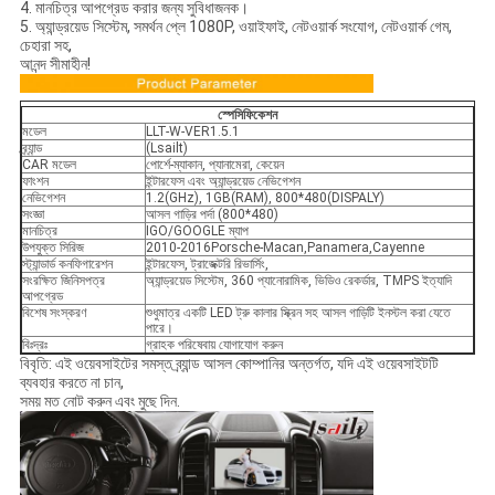
4. মানচিত্র আপগ্রেড করার জন্য সুবিধাজনক।
5. অ্যান্ড্রয়েড সিস্টেম, সমর্থন প্লে 1080P, ওয়াইফাই, নেটওয়ার্ক সংযোগ, নেটওয়ার্ক গেম,
চেহারা সহ,
আনন্দ সীমাহীন!
স্পেসিফিকেশন
মডেল
LLT-W-VER1.5.1
ব্র্যান্ড
(Lsailt)
CAR মডেল
পোর্শে-ম্যাকান, প্যানামেরা, কেয়েন
ফাংশন
ইন্টারফেস এবং অ্যান্ড্রয়েড নেভিগেশন
নেভিগেশন
1.2(GHz), 1GB(RAM), 800*480(DISPALY)
সংজ্ঞা
আসল গাড়ির পর্দা (800*480)
মানচিত্র
IGO/GOOGLE ম্যাপ
উপযুক্ত সিরিজ
2010-2016Porsche-Macan,Panamera,Cayenne
স্ট্যান্ডার্ড কনফিগারেশন
ইন্টারফেস, ট্রাজেক্টরি রিভার্সিং,
সংরক্ষিত জিনিসপত্র
অ্যান্ড্রয়েড সিস্টেম, 360 প্যানোরামিক, ভিডিও রেকর্ডার, TMPS ইত্যাদি
আপগ্রেড
বিশেষ সংস্করণ
শুধুমাত্র একটি LED ট্রু কালার স্ক্রিন সহ আসল গাড়িটি ইনস্টল করা যেতে
পারে।
বিঃদ্রঃ
গ্রাহক পরিষেবায় যোগাযোগ করুন
বিবৃতি: এই ওয়েবসাইটের সমস্ত ব্র্যান্ড আসল কোম্পানির অন্তর্গত, যদি এই ওয়েবসাইটটি
ব্যবহার করতে না চান,
সময় মত নোট করুন এবং মুছে দিন.