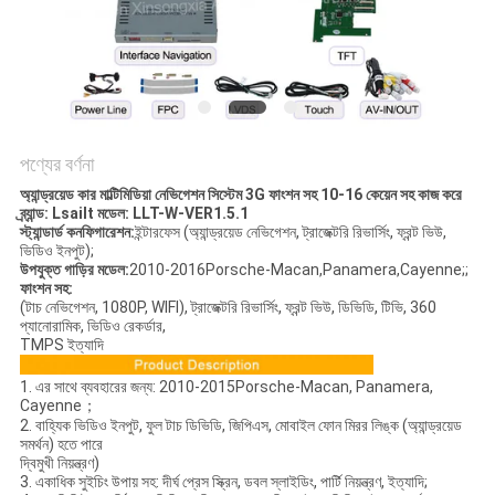
PRIVACY
POLICY
পণ্যের বর্ণনা
অ্যান্ড্রয়েড কার মাল্টিমিডিয়া নেভিগেশন সিস্টেম 3G ফাংশন সহ 10-16 কেয়েন সহ কাজ করে
ব্র্যান্ড: Lsailt মডেল: LLT-W-VER1.5.1
স্ট্যান্ডার্ড কনফিগারেশন:
ইন্টারফেস (অ্যান্ড্রয়েড নেভিগেশন, ট্রাজেক্টরি রিভার্সিং, ফ্রন্ট ভিউ,
ভিডিও ইনপুট);
উপযুক্ত গাড়ির মডেল:
2010-2016Porsche-Macan,Panamera,Cayenne;;
ফাংশন সহ:
(টাচ নেভিগেশন, 1080P, WIFI), ট্রাজেক্টরি রিভার্সিং, ফ্রন্ট ভিউ, ডিভিডি, টিভি, 360
প্যানোরামিক, ভিডিও রেকর্ডার,
TMPS ইত্যাদি
1. এর সাথে ব্যবহারের জন্য: 2010-2015Porsche-Macan, Panamera,
Cayenne；
2. বাহ্যিক ভিডিও ইনপুট, ফুল টাচ ডিভিডি, জিপিএস, মোবাইল ফোন মিরর লিঙ্ক (অ্যান্ড্রয়েড
সমর্থন) হতে পারে
দ্বিমুখী নিয়ন্ত্রণ)
3. একাধিক সুইচিং উপায় সহ: দীর্ঘ প্রেস স্ক্রিন, ডবল স্লাইডিং, পার্টি নিয়ন্ত্রণ, ইত্যাদি;