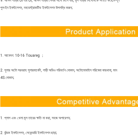
9. আসল গাড়ির UI এর UI, আসল গাড়ির শৈলীর সাথে মিলে যায়, মূল গাড়ির সিস্টেমকে সংহত করে;সম্পূর্ণ
পুল-ইন ইনস্টলেশন, ননডেস্ট্রাকটিভ ইনস্টলেশন উপলব্ধি করুন;
1. আবেদন: 10-16 Touareg ；
2. সুপার অটো সরবরাহ সুপারমার্কেট, গাড়ী অডিও পরিবর্তন দোকান, অটোমোবাইল পরিষেবা কারখানা, মান
4S দোকান;
1. প্লাগ এবং খেলা.মূল তারের ক্ষতি না করা, সহজ অপারেশন;
2. র্যান্ডম ইনস্টলেশন, সেকেন্ডারি ইনস্টলেশন ছাড়া;