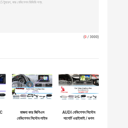
(
0
/ 3000)
MC
মাজদা কার জিপিএস
AUDI নেভিগেশন সিস্টেম
নেভিগেশন সিস্টেম লাইভ
সাপোর্ট ওয়াইফাই / গুগল
নেভিগেশন / ভয়েস
ম্যাপ অ্যান্ড্রয়েড 4.4