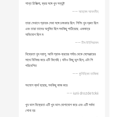
শান্ত চিকিত্সা, ক্রয় সঙ্গে খুব সন্তুষ্ট
—— আহমেদ আববনীহ
তারা সেখানে গ্রাহক সেবা সঙ্গে চমৎকার ছিল. শিপিং খুব দ্রুত ছিল
এবং তারা তাদের অনুমিত ছিল সবকিছু পাঠিয়েছে. একমাত্র
অভিযোগ ছিল ম
—— টিম উইলিয়ামস
বিক্রেতা খুব দয়ালু. আমি প্রাক-ক্রয়ের পর্যায় থেকে মেসেঞ্জারের
সাথে বিনিময় করে এটি কিনেছি। যদিও কিছু ভুল ছিল, এটা পি
পরিবেশিত
—— কুনিহিকো তাজিমা
সংযোগ ব্যর্থ হয়েছে, সবকিছু কাজ করে
—— iurii drozdetckii
খুব ভাল বিক্রেতা এটি খুব ভাল যোগাযোগ করে এবং এটি সর্বদা
শোনা হয়