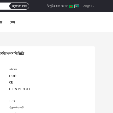
উদ্ধৃতির জন্য আবেদন
অনুসন্ধান করুন
|
Bengali
বর
কেস
 নেভিগেশন ডিভিডি
শেনজেন
Lsailt
CE
LLT-W-VER1.3.1
1 সেট
স্ট্যান্ডার্ড রপ্তানি