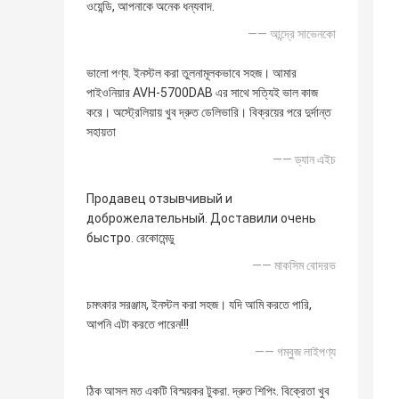
ওয়েন্ডি, আপনাকে অনেক ধন্যবাদ.
—— আন্দ্রে সাভেনকো
ভালো পণ্য. ইনস্টল করা তুলনামূলকভাবে সহজ। আমার
পাইওনিয়ার AVH-5700DAB এর সাথে সত্যিই ভাল কাজ
করে। অস্ট্রেলিয়ায় খুব দ্রুত ডেলিভারি। বিক্রয়ের পরে দুর্দান্ত
সহায়তা
—— ড্যান এইচ
Продавец отзывчивый и
доброжелательный. Доставили очень
быстро. রেকোমেন্ডু
—— মাকসিম বোদরভ
চমৎকার সরঞ্জাম, ইনস্টল করা সহজ। যদি আমি করতে পারি,
আপনি এটা করতে পারেন!!!
—— গম্বুজ লাইপণ্য
ঠিক আসল মত একটি বিস্ময়কর টুকরা. দ্রুত শিপিং. বিক্রেতা খুব