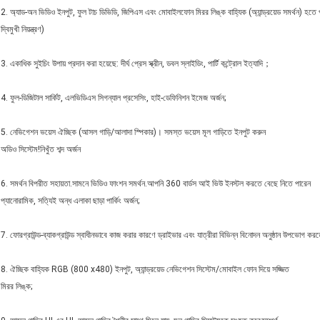
2. অ্যাড-অন ভিডিও ইনপুট, ফুল টাচ ডিভিডি, জিপিএস এবং মোবাইলফোন মিরর লিঙ্ক বাহ্যিক (অ্যান্ড্রয়েড সমর্থন) হতে 
দ্বিমুখী নিয়ন্ত্রণ)
3. একাধিক সুইচিং উপায় প্রদান করা হয়েছে: দীর্ঘ প্রেস স্ক্রীন, ডবল স্লাইডিং, পার্টি কন্ট্রোল ইত্যাদি；
4. ফুল-ডিজিটাল সার্কিট, এলভিডিএস সিগন্যাল প্রসেসিং, হাই-ডেফিনিশন ইমেজ অর্জন;
5. নেভিগেশন ভয়েস ঐচ্ছিক (আসল গাড়ি/আলাদা স্পিকার)। সমস্ত ভয়েস মূল গাড়িতে ইনপুট করুন
অডিও সিস্টেম!নিখুঁত শব্দ অর্জন
6. সমর্থন বিপরীত সহায়তা.সামনে ভিডিও ফাংশন সমর্থন.আপনি 360 বার্ডস আই ভিউ ইনস্টল করতে বেছে নিতে পারেন
প্যানোরামিক, সত্যিই অন্ধ এলাকা ছাড়া পার্কিং অর্জন;
7. ফোরগ্রাউন্ড-ব্যাকগ্রাউন্ড স্বাধীনভাবে কাজ করার কারণে ড্রাইভার এবং যাত্রীরা বিভিন্ন বিনোদন অনুষ্ঠান উপভোগ কর
8. ঐচ্ছিক বাহ্যিক RGB (800 x480) ইনপুট, অ্যান্ড্রয়েড নেভিগেশন সিস্টেম/মোবাইল ফোন দিয়ে সজ্জিত
মিরর লিঙ্ক;