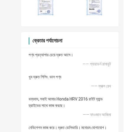
ক্রেতার পর্যালোচনা
পণ্য প্রত্যাশার চেয়ে দ্রুত আসে।
—— প্যারাডর্ন রামাবুট
খুব দ্রুত শিপিং. ভাল পণ্য
—— ম্যাক্স রেথ
ধন্যবাদ, সবাই আমার Honda HRV 2016 রাইট হ্যান্ড
ড্রাইভের সাথে কাজ করছে।
—— ফাওজান আজিমা
নেভিগেশন কাজ করে। দ্রুত ডেলিভারি। মনোরম যোগাযোগ।