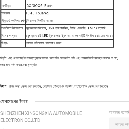
মানচিত্র
IGO/GOOGLE ম্যাপ
আবেদন
10-15 Touareg
স্ট্যান্ডার্ড কনফিগারেশন
ইন্টারফেস, বিপরীত সহায়তা
সংরক্ষিত জিনিসপত্র
অ্যান্ড্রয়েড সিস্টেম, 360 প্যানোরামিক, ভিডিও রেকর্ডার, TMPS ইত্যাদি
বিশেষ সংস্করণ
শুধুমাত্র একটি LED ট্রু কালার স্ক্রিন সহ আসল গাড়িটি ইনস্টল করা যেতে পারে।
বিঃদ্রঃ
গ্রাহক পরিষেবায় যোগাযোগ করুন
বিবৃতি: এই ওয়েবসাইটের সমস্ত ব্র্যান্ড আসল কোম্পানির অন্তর্গত, যদি এই ওয়েবসাইটটি ব্যবহার করতে না চান,
সময় মত নোট করুন এবং মুছে দিন.
,
,
ট্যাগ:
গাড়ির জন্য নেভিগেশন সিস্টেম
পোর্টেবল নেভিগেশন সিস্টেম
অটোমোটিভ নেভিগেশন সিস্টেম
যোগাযোগের ঠিকানা
আমাদের সরাসর
SHENZHEN XINSONGXIA AUTOMOBILE
ELECTRON CO.,LTD