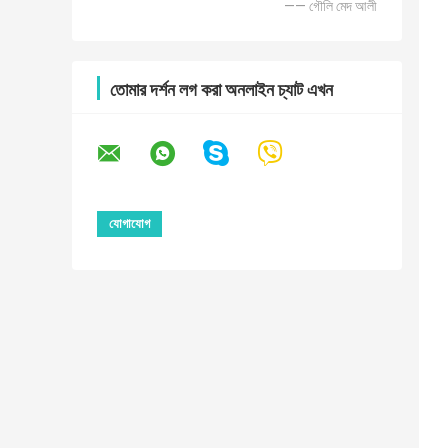
—— গৌলি মেদ আলী
তোমার দর্শন লগ করা অনলাইন চ্যাট এখন