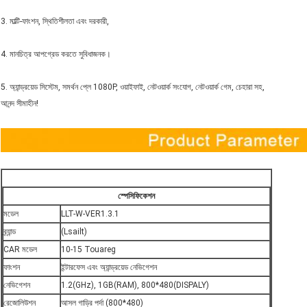
3. মাল্টি-ফাংশন, স্থিতিশীলতা এবং দরকারী,
4. মানচিত্র আপগ্রেড করতে সুবিধাজনক।
5. অ্যান্ড্রয়েড সিস্টেম, সমর্থন প্লে 1080P, ওয়াইফাই, নেটওয়ার্ক সংযোগ, নেটওয়ার্ক গেম, চেহারা সহ,
আনন্দ সীমাহীন!
স্পেসিফিকেশন
মডেল
LLT-W-VER1.3.1
ব্র্যান্ড
(Lsailt)
CAR মডেল
10-15 Touareg
ফাংশন
ইন্টারফেস এবং অ্যান্ড্রয়েড নেভিগেশন
নেভিগেশন
1.2(GHz), 1GB(RAM), 800*480(DISPALY)
রেজোলিউশন
আসল গাড়ির পর্দা (800*480)