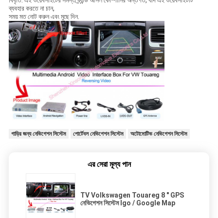
বিবৃতি: এই ওয়েবসাইটের সমস্ত ব্র্যান্ড আসল কোম্পানির অন্তর্গত, যদি এই ওয়েবসাইটটি
ব্যবহার করতে না চান,
সময় মত নোট করুন এবং মুছে দিন.
গাড়ির জন্য নেভিগেশন সিস্টেম
পোর্টেবল নেভিগেশন সিস্টেম
অটোমোটিভ নেভিগেশন সিস্টেম
এর সেরা মূল্য পান
TV Volkswagen Touareg 8 " GPS
নেভিগেশন সিস্টেম Igo / Google Map