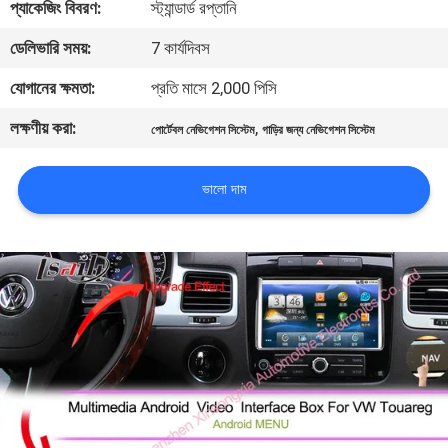
প্যাকেজিং বিবরণ:
স্ট্যান্ডার্ড রপ্তানি
মান
ডেলিভারি সময়:
7 কার্যদিবস
নিয়ন্ত্রণ
যোগানের ক্ষমতা:
প্রতি মাসে 2,000 পিসি
লক্ষণীয় করা:
,
পোর্টেবল নেভিগেশন সিস্টেম
গাড়ির জন্য নেভিগেশন সিস্টেম
যোগাযোগ
করুন
ভালো দাম
খবর
কেস
সাইট
ম্যাপ