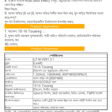
8. ঐচ্ছিক বাহ্যিক RGB (800 x480) ইনপুট, অ্যান্ড্রয়েড নেভিগেশন সিস্টেম/মোবাইল
ফোন দিয়ে সজ্জিত
মিরর লিঙ্ক;
9. আসল গাড়ির UI এর UI, আসল গাড়ির শৈলীর সাথে মিলে যায়, মূল গাড়ির সিস্টেমকে সংহত
করে;সম্পূর্ণ
পুল-ইন ইনস্টলেশন, ননডেস্ট্রাকটিভ ইনস্টলেশন উপলব্ধি করুন;
1. আবেদন: 10-16 Touareg ；
2. সুপার অটো সরবরাহ সুপারমার্কেট, গাড়ী অডিও পরিবর্তন দোকান, অটোমোবাইল পরিষেবা
কারখানা, মান
4S দোকান;
স্পেসিফিকেশন
মডেল
LLT-W-VER1.3.1
ব্র্যান্ড
(Lsailt)
CAR মডেল
10-16 Touareg
ফাংশন
ইন্টারফেস এবং অ্যান্ড্রয়েড নেভিগেশন
নেভিগেশন
1.2(GHz), 1GB(RAM), 800*480(DISPALY)
রেজোলিউশন
আসল গাড়ির পর্দা (800*480)
মানচিত্র
IGO/GOOGLE ম্যাপ
আবেদন
10-16 Touareg
স্ট্যান্ডার্ড কনফিগারেশন
ইন্টারফেস, বিপরীত সহায়তা
সংরক্ষিত জিনিসপত্র
অ্যান্ড্রয়েড সিস্টেম, 360 প্যানোরামিক, ভিডিও রেকর্ডার, TMPS ইত্যাদি
আপগ্রেড
বিশেষ সংস্করণ
শুধুমাত্র একটি LED ট্রু কালার স্ক্রিন সহ আসল গাড়িটি ইনস্টল করা যেতে
পারে।
বিঃদ্রঃ
গ্রাহক পরিষেবায় যোগাযোগ করুন