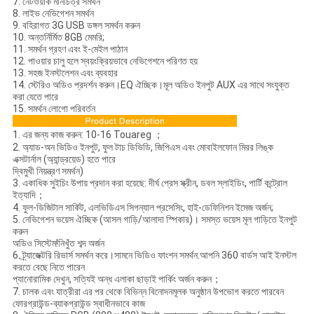
7. নেটওয়ার্ক মানচিত্র সমর্থন
8. লাইভ নেভিগেশন সমর্থন
9. বহিরাগত 3G USB ডঙ্গল সমর্থন করুন
10. অন্তর্নির্মিত 8GB মেমরি;
11. সমর্থন গ্রহণ এবং ই-মেইল পাঠান
12. পাওয়ার চালু হলে স্বয়ংক্রিয়ভাবে নেভিগেশনে পরিণত হয়
13. সহজ ইনস্টলেশন এবং ব্যবহার
14. স্টেরিও অডিও প্রদর্শন করুন।EQ ঐচ্ছিক।মূল অডিও ইনপুট AUX এর সাথে সংযুক্ত
করা যেতে পারে
15. সমর্থন লোগো পরিবর্তন
1. এর জন্য কাজ করুন: 10-16 Touareg ；
2. অ্যাড-অন ভিডিও ইনপুট, ফুল টাচ ডিভিডি, জিপিএস এবং মোবাইলফোন মিরর লিঙ্ক
এক্সটার্নাল (অ্যান্ড্রয়েড) হতে পারে
দ্বিমুখী নিয়ন্ত্রণ সমর্থন)
3. একাধিক সুইচিং উপায় প্রদান করা হয়েছে: দীর্ঘ প্রেস স্ক্রীন, ডবল স্লাইডিং, পার্টি কন্ট্রোল
ইত্যাদি；
4. ফুল-ডিজিটাল সার্কিট, এলভিডিএস সিগন্যাল প্রসেসিং, হাই-ডেফিনিশন ইমেজ অর্জন;
5. নেভিগেশন ভয়েস ঐচ্ছিক (আসল গাড়ি/আলাদা স্পিকার)। সমস্ত ভয়েস মূল গাড়িতে ইনপুট
করুন
অডিও সিস্টেম!নিখুঁত শব্দ অর্জন
6. ট্র্যাজেক্টরি রিভার্স সমর্থন করে।সামনে ভিডিও ফাংশন সমর্থন.আপনি 360 বার্ডস আই ইনস্টল
করতে বেছে নিতে পারেন
প্যানোরামিক দেখুন, সত্যিই অন্ধ এলাকা ছাড়াই পার্কিং অর্জন করুন；
7. চালক এবং যাত্রীরা এর পর থেকে বিভিন্ন বিনোদনমূলক অনুষ্ঠান উপভোগ করতে পারবেন
ফোরগ্রাউন্ড-ব্যাকগ্রাউন্ড স্বাধীনভাবে কাজ