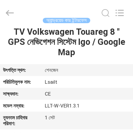
Shenzhen
Xinsongxia
Automobile
Electron
Co.,Ltd.
অ্যান্ড্রয়েড কার ইন্টারফেস
All
Rights
Reserved.
TV Volkswagen Touareg 8 "
বাড়ি
GPS নেভিগেশন সিস্টেম Igo / Google
পণ্য
Map
ভিডিও
উৎপত্তি স্থল:
শেনজেন
পরিচিতিমুলক নাম:
Lsailt
আমাদের
সাক্ষ্যদান:
CE
সম্পর্কে
মডেল নম্বার:
LLT-W-VER1.3.1
কারখানা
ন্যূনতম চাহিদার
1 সেট
পরিমাণ:
ভ্রমণ