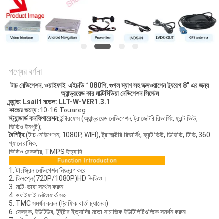
PRIVACY
POLICY
পণ্যের বর্ণনা
টাচ নেভিগেশন, ওয়াইফাই, এইচডি 1080পি, গুগল ম্যাপ সহ ভক্সওয়াগেন ট্যুরেগ 8" এর জন্য
অ্যান্ড্রয়েড কার মাল্টিমিডিয়া নেভিগেশন সিস্টেম
ব্র্যান্ড: Lsailt মডেল: LLT-W-VER1.3.1
কাজের জন্যে :
10-16 Touareg
স্ট্যান্ডার্ড কনফিগারেশন
:
ইন্টারফেস (অ্যান্ড্রয়েড নেভিগেশন, ট্রাজেক্টরি রিভার্সিং, ফ্রন্ট ভিউ,
ভিডিও ইনপুট);
বৈশিষ্ট্য:
(টাচ নেভিগেশন, 1080P, WIFI), ট্রাজেক্টরি রিভার্সিং, ফ্রন্ট ভিউ, ডিভিডি, টিভি, 360
প্যানোরামিক,
ভিডিও রেকর্ডার, TMPS ইত্যাদি
1. টাচস্ক্রিন নেভিগেশন নিয়ন্ত্রণ করে
2. ডিসপ্লে(720P/1080P)HD ভিডিও।
3. মাল্টি-ভাষা সমর্থন করুন
4. ওয়াইফাই নেটওয়ার্ক সহ
5. TMC সমর্থন করুন (ট্রাফিক বার্তা চ্যানেল)
6. ফেসবুক, ইউটিউব, টুইটার ইত্যাদির মতো সামাজিক ইউটিলিটিগুলিকে সমর্থন করুন৷