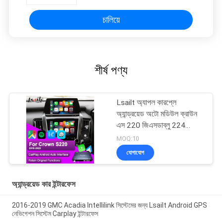
চালিয়ে
শীর্ষ পণ্য
Lsailt অ্যাপল কারপ্লে
অ্যান্ড্রয়েড অটো মডিউল ক্রাউন
এস 220 জিএসডাব্লু 224
2018-2022 ইন্টিগ্রেশন
MOQ:10
মোবাইল ফোন মিররিং, বিপরীত
যোগাযোগ
ক্যামেরা
অ্যান্ড্রয়েড কার ইন্টারফেস
2016-2019 GMC Acadia Intellilink সিস্টেমের জন্য Lsailt Android GPS
নেভিগেশন সিস্টেম Carplay ইন্টারফেস